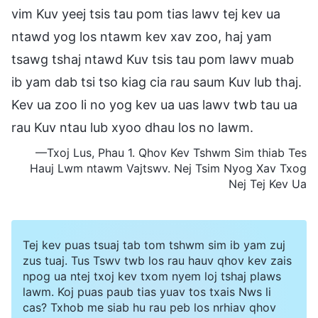
vim Kuv yeej tsis tau pom tias lawv tej kev ua
ntawd yog los ntawm kev xav zoo, haj yam
tsawg tshaj ntawd Kuv tsis tau pom lawv muab
ib yam dab tsi tso kiag cia rau saum Kuv lub thaj.
Kev ua zoo li no yog kev ua uas lawv twb tau ua
rau Kuv ntau lub xyoo dhau los no lawm.
—Txoj Lus, Phau 1. Qhov Kev Tshwm Sim thiab Tes
Hauj Lwm ntawm Vajtswv. Nej Tsim Nyog Xav Txog
Nej Tej Kev Ua
Tej kev puas tsuaj tab tom tshwm sim ib yam zuj
zus tuaj. Tus Tswv twb los rau hauv qhov kev zais
npog ua ntej txoj kev txom nyem loj tshaj plaws
lawm. Koj puas paub tias yuav tos txais Nws li
cas? Txhob me siab hu rau peb los nrhiav qhov