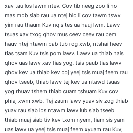
xav tau los lawm ntev. Cov tib neeg zoo li no
mas mob siab rau ua ntej hlo li cov tawm tswv
yim rau thaum Kuv nqis tes ua hauj lwm. Lawv
tsuas xav txog qhov mus ceev ceev rau pem
hauv ntej ntawm pab tub rog xwb, ntshai heev
tias tsam Kuv tsis pom lawv. Lawv ua thiab hais
qhov uas lawv xav tias yog, tsis paub tias lawv
qhov kev ua thiab kev coj yeej tsis muaj feem rau
qhov tseeb, thiab lawv tej kev ua ntawd tsuas
yog rhuav tshem thiab cuam tshuam Kuv cov
phiaj xwm xwb. Tej zaum lawv yuav siv zog thiab
yuav rau siab los ntawm lawv lub siab tseeb
thiab muaj siab tiv kev txom nyem, tiam sis yam
uas lawv ua yeej tsis muaj feem xyuam rau Kuv,