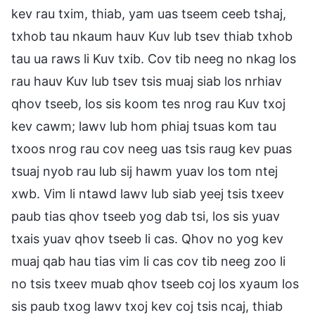
kev rau txim, thiab, yam uas tseem ceeb tshaj,
txhob tau nkaum hauv Kuv lub tsev thiab txhob
tau ua raws li Kuv txib. Cov tib neeg no nkag los
rau hauv Kuv lub tsev tsis muaj siab los nrhiav
qhov tseeb, los sis koom tes nrog rau Kuv txoj
kev cawm; lawv lub hom phiaj tsuas kom tau
txoos nrog rau cov neeg uas tsis raug kev puas
tsuaj nyob rau lub sij hawm yuav los tom ntej
xwb. Vim li ntawd lawv lub siab yeej tsis txeev
paub tias qhov tseeb yog dab tsi, los sis yuav
txais yuav qhov tseeb li cas. Qhov no yog kev
muaj qab hau tias vim li cas cov tib neeg zoo li
no tsis txeev muab qhov tseeb coj los xyaum los
sis paub txog lawv txoj kev coj tsis ncaj, thiab