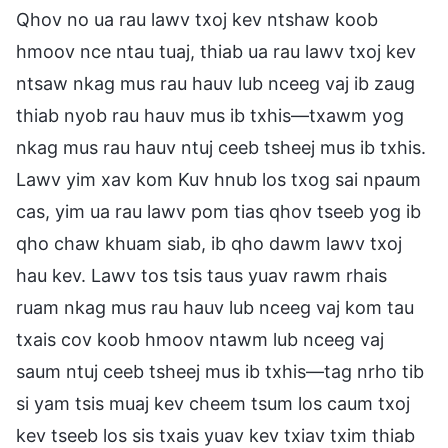
Qhov no ua rau lawv txoj kev ntshaw koob
hmoov nce ntau tuaj, thiab ua rau lawv txoj kev
ntsaw nkag mus rau hauv lub nceeg vaj ib zaug
thiab nyob rau hauv mus ib txhis—txawm yog
nkag mus rau hauv ntuj ceeb tsheej mus ib txhis.
Lawv yim xav kom Kuv hnub los txog sai npaum
cas, yim ua rau lawv pom tias qhov tseeb yog ib
qho chaw khuam siab, ib qho dawm lawv txoj
hau kev. Lawv tos tsis taus yuav rawm rhais
ruam nkag mus rau hauv lub nceeg vaj kom tau
txais cov koob hmoov ntawm lub nceeg vaj
saum ntuj ceeb tsheej mus ib txhis—tag nrho tib
si yam tsis muaj kev cheem tsum los caum txoj
kev tseeb los sis txais yuav kev txiav txim thiab