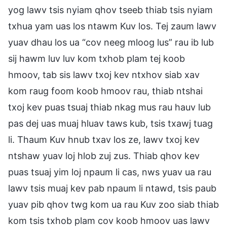
yog lawv tsis nyiam qhov tseeb thiab tsis nyiam
txhua yam uas los ntawm Kuv los. Tej zaum lawv
yuav dhau los ua “cov neeg mloog lus” rau ib lub
sij hawm luv luv kom txhob plam tej koob
hmoov, tab sis lawv txoj kev ntxhov siab xav
kom raug foom koob hmoov rau, thiab ntshai
txoj kev puas tsuaj thiab nkag mus rau hauv lub
pas dej uas muaj hluav taws kub, tsis txawj tuag
li. Thaum Kuv hnub txav los ze, lawv txoj kev
ntshaw yuav loj hlob zuj zus. Thiab qhov kev
puas tsuaj yim loj npaum li cas, nws yuav ua rau
lawv tsis muaj kev pab npaum li ntawd, tsis paub
yuav pib qhov twg kom ua rau Kuv zoo siab thiab
kom tsis txhob plam cov koob hmoov uas lawv