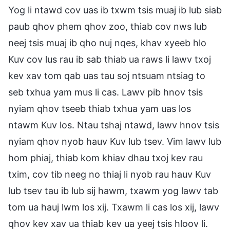
Yog li ntawd cov uas ib txwm tsis muaj ib lub siab
paub qhov phem qhov zoo, thiab cov nws lub
neej tsis muaj ib qho nuj nqes, khav xyeeb hlo
Kuv cov lus rau ib sab thiab ua raws li lawv txoj
kev xav tom qab uas tau soj ntsuam ntsiag to
seb txhua yam mus li cas. Lawv pib hnov tsis
nyiam qhov tseeb thiab txhua yam uas los
ntawm Kuv los. Ntau tshaj ntawd, lawv hnov tsis
nyiam qhov nyob hauv Kuv lub tsev. Vim lawv lub
hom phiaj, thiab kom khiav dhau txoj kev rau
txim, cov tib neeg no thiaj li nyob rau hauv Kuv
lub tsev tau ib lub sij hawm, txawm yog lawv tab
tom ua hauj lwm los xij. Txawm li cas los xij, lawv
qhov kev xav ua thiab kev ua yeej tsis hloov li.