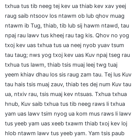
txhua tus tib neeg tej kev ua thiab kev xav yeej
raug saib ntsoov los ntawm ob lub qhov muag
ntawm ib Tug, thiab, tib lub sij hawm ntawd, tau
npaj rau lawv tus kheej rau tag kis. Qhov no yog
txoj kev uas txhua tus ua neej nyob yuav tsum
tau taug; nws yog txoj kev uas Kuv npaj tseg rau
txhua tus lawm, thiab tsis muaj leej twg tuaj
yeem khiav dhau los sis raug zam tau. Tej lus Kuv
tau hais tsis muaj zauv, thiab tes dej num Kuv tau
ua, ntxiv rau, tsis muaj kev ntsuas. Txhua txhua
hnub, Kuv saib txhua tus tib neeg raws li txhua
yam uas lawv tsim nyog ua kom mus raws li lawv
tus yeeb yam uas xeeb txawm thiab txoj kev loj
hlob ntawm lawv tus yeeb yam. Yam tsis paub