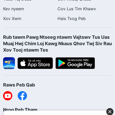
Kev nyeem
Cov Lus Tim Khawv
Xov Xwm
Hais Txog Peb
Rub tawm Pawg Ntseeg ntawm Vajtswv Tus Uas
Muaj Hwj Chim Loj Kawg Nkaus Qhov Twj Siv Rau
Xov Tooj ntawm Tes
Raws Peb Qab
Nrog Peb Tham