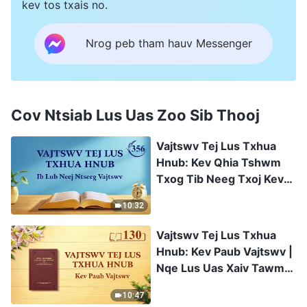
kev tos txais no.
Nrog peb tham hauv Messenger
Cov Ntsiab Lus Uas Zoo Sib Thooj
Vajtswv Tej Lus Txhua
Hnub: Kev Qhia Tshwm
Txog Tib Neeg Txoj Kev
Qias Vuab Tsuab | Nqe
10:32
Lus Uas Xaiv Tawm Los
356
Vajtswv Tej Lus Txhua
Hnub: Kev Paub Vajtswv |
Nqe Lus Uas Xaiv Tawm
Los 130
10:47