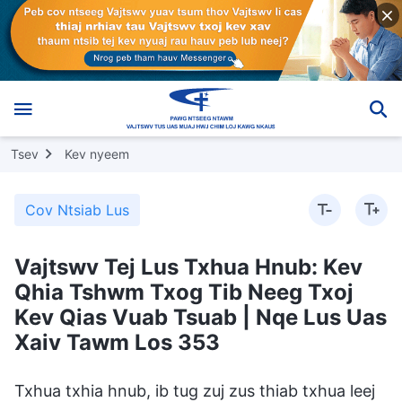
Tsev
Kev nyeem
Cov Ntsiab Lus
Vajtswv Tej Lus Txhua Hnub: Kev
Qhia Tshwm Txog Tib Neeg Txoj
Kev Qias Vuab Tsuab | Nqe Lus Uas
Xaiv Tawm Los 353
Txhua txhia hnub, ib tug zuj zus thiab txhua leej