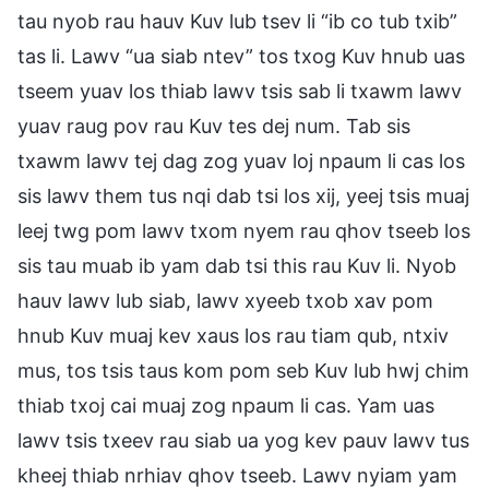
tau nyob rau hauv Kuv lub tsev li “ib co tub txib”
tas li. Lawv “ua siab ntev” tos txog Kuv hnub uas
tseem yuav los thiab lawv tsis sab li txawm lawv
yuav raug pov rau Kuv tes dej num. Tab sis
txawm lawv tej dag zog yuav loj npaum li cas los
sis lawv them tus nqi dab tsi los xij, yeej tsis muaj
leej twg pom lawv txom nyem rau qhov tseeb los
sis tau muab ib yam dab tsi this rau Kuv li. Nyob
hauv lawv lub siab, lawv xyeeb txob xav pom
hnub Kuv muaj kev xaus los rau tiam qub, ntxiv
mus, tos tsis taus kom pom seb Kuv lub hwj chim
thiab txoj cai muaj zog npaum li cas. Yam uas
lawv tsis txeev rau siab ua yog kev pauv lawv tus
kheej thiab nrhiav qhov tseeb. Lawv nyiam yam