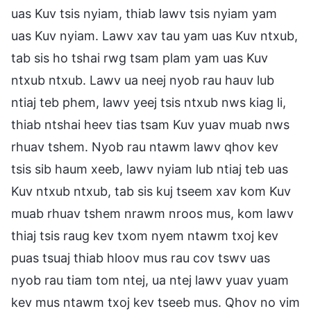
uas Kuv tsis nyiam, thiab lawv tsis nyiam yam
uas Kuv nyiam. Lawv xav tau yam uas Kuv ntxub,
tab sis ho tshai rwg tsam plam yam uas Kuv
ntxub ntxub. Lawv ua neej nyob rau hauv lub
ntiaj teb phem, lawv yeej tsis ntxub nws kiag li,
thiab ntshai heev tias tsam Kuv yuav muab nws
rhuav tshem. Nyob rau ntawm lawv qhov kev
tsis sib haum xeeb, lawv nyiam lub ntiaj teb uas
Kuv ntxub ntxub, tab sis kuj tseem xav kom Kuv
muab rhuav tshem nrawm nroos mus, kom lawv
thiaj tsis raug kev txom nyem ntawm txoj kev
puas tsuaj thiab hloov mus rau cov tswv uas
nyob rau tiam tom ntej, ua ntej lawv yuav yuam
kev mus ntawm txoj kev tseeb mus. Qhov no vim