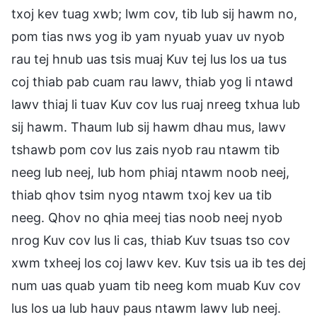
txoj kev tuag xwb; lwm cov, tib lub sij hawm no,
pom tias nws yog ib yam nyuab yuav uv nyob
rau tej hnub uas tsis muaj Kuv tej lus los ua tus
coj thiab pab cuam rau lawv, thiab yog li ntawd
lawv thiaj li tuav Kuv cov lus ruaj nreeg txhua lub
sij hawm. Thaum lub sij hawm dhau mus, lawv
tshawb pom cov lus zais nyob rau ntawm tib
neeg lub neej, lub hom phiaj ntawm noob neej,
thiab qhov tsim nyog ntawm txoj kev ua tib
neeg. Qhov no qhia meej tias noob neej nyob
nrog Kuv cov lus li cas, thiab Kuv tsuas tso cov
xwm txheej los coj lawv kev. Kuv tsis ua ib tes dej
num uas quab yuam tib neeg kom muab Kuv cov
lus los ua lub hauv paus ntawm lawv lub neej.