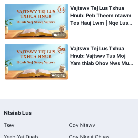
Vajtswv Tej Lus Txhua
Hnub: Peb Theem ntawm
Tes Hauj Lwm | Nqe Lus
Uas Xaiv Tawm Los 12
5:39
Vajtswv Tej Lus Txhua
Hnub: Vajtswv Tus Moj
Yam thiab Qhov Nws Muaj
thiab Nws Yog | Nqe Lus
10:42
Uas Xaiv Tawm Los 258
Ntsiab Lus
Tsev
Cov Ntawv
Yeeb Yaj Duab
Cov Nkauj Qhuas