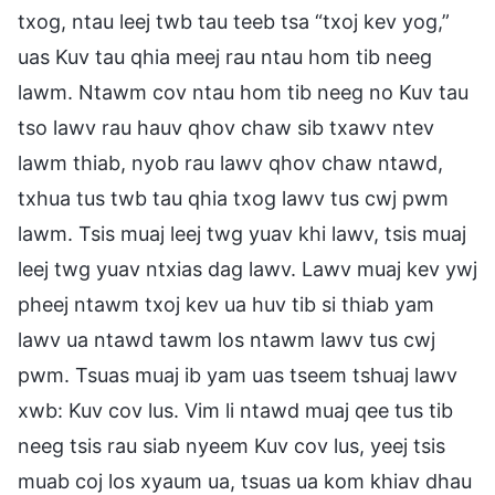
txog, ntau leej twb tau teeb tsa “txoj kev yog,”
uas Kuv tau qhia meej rau ntau hom tib neeg
lawm. Ntawm cov ntau hom tib neeg no Kuv tau
tso lawv rau hauv qhov chaw sib txawv ntev
lawm thiab, nyob rau lawv qhov chaw ntawd,
txhua tus twb tau qhia txog lawv tus cwj pwm
lawm. Tsis muaj leej twg yuav khi lawv, tsis muaj
leej twg yuav ntxias dag lawv. Lawv muaj kev ywj
pheej ntawm txoj kev ua huv tib si thiab yam
lawv ua ntawd tawm los ntawm lawv tus cwj
pwm. Tsuas muaj ib yam uas tseem tshuaj lawv
xwb: Kuv cov lus. Vim li ntawd muaj qee tus tib
neeg tsis rau siab nyeem Kuv cov lus, yeej tsis
muab coj los xyaum ua, tsuas ua kom khiav dhau