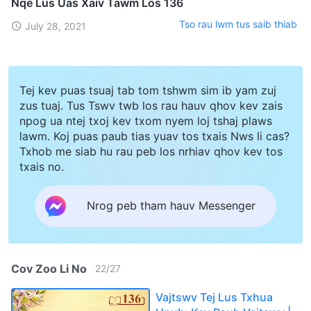
Nqe Lus Uas Xaiv Tawm Los 136
Tso rau lwm tus saib thiab
July 28, 2021
Tej kev puas tsuaj tab tom tshwm sim ib yam zuj
zus tuaj. Tus Tswv twb los rau hauv qhov kev zais
npog ua ntej txoj kev txom nyem loj tshaj plaws
lawm. Koj puas paub tias yuav tos txais Nws li cas?
Txhob me siab hu rau peb los nrhiav qhov kev tos
txais no.
Nrog peb tham hauv Messenger
Cov Zoo Li No
22
/
27
Vajtswv Tej Lus Txhua