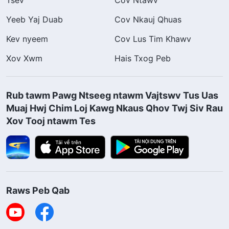
Tsev
Cov Ntawv
Yeeb Yaj Duab
Cov Nkauj Qhuas
Kev nyeem
Cov Lus Tim Khawv
Xov Xwm
Hais Txog Peb
Rub tawm Pawg Ntseeg ntawm Vajtswv Tus Uas
Muaj Hwj Chim Loj Kawg Nkaus Qhov Twj Siv Rau
Xov Tooj ntawm Tes
Raws Peb Qab