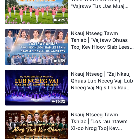
"Vajtswv Tus Uas Muaj
Hwj Chim Loj Kawg
Nkaus, Tus Uas Peb Hlub"
4:25
Nkauj Ntseeg Tawm
Tshiab | “Vajtswv Qhuas
Txoj Kev Hloov Siab Lees
Txim ntawm Ninaves tus
Vajntxwv”
6:59
Nkauj Ntseeg | “Zaj Nkauj
Qhuas Lub Nceeg Vaj: Lub
Nceeg Vaj Nqis Los Rau
Saum Lub Ntiaj Teb”
16:32
Nkauj Ntseeg Tawm
Tshiab | “Los rau ntawm
Xi-oo Nrog Txoj Kev
Qhuas”(A Cappella)