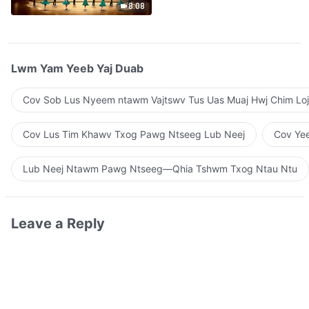
8:08
Lwm Yam Yeeb Yaj Duab
Cov Sob Lus Nyeem ntawm Vajtswv Tus Uas Muaj Hwj Chim Loj
Cov Lus Tim Khawv Txog Pawg Ntseeg Lub Neej
Cov Yee
Lub Neej Ntawm Pawg Ntseeg—Qhia Tshwm Txog Ntau Ntu
Leave a Reply