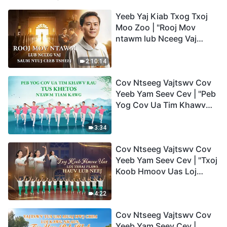
Yeeb Yaj Kiab Txog Txoj
Moo Zoo | "Rooj Mov
ntawm lub Nceeg Vaj
saum Ntuj Ceeb Tsheej"
2:10:14
Cov Ntseeg Vajtswv Cov
Yeeb Yam Seev Cev | "Peb
Yog Cov Ua Tim Khawv
rau Tus Khetos ntawm
Tiam Kawg"
3:34
Cov Ntseeg Vajtswv Cov
Yeeb Yam Seev Cev | "Txoj
Koob Hmoov Uas Loj
Tshaj Plaws hauv Lub
Neej"
4:22
Cov Ntseeg Vajtswv Cov
Yeeb Yam Seev Cev |