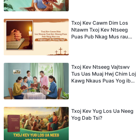
Txoj Kev Cawm Dim Los
Ntawm Txoj Kev Ntseeg
Puas Pub Nkag Mus rau
Vajtswv Lub Nceeg Vaj?
Txoj Kev Ntseeg Vajtswv
Tus Uas Muaj Hwj Chim Loj
Kawg Nkaus Puas Yog ib
Txoj Kev Ntxeev Siab rau
tus Tswv Yexus?
Txoj Kev Yug Los Ua Neeg
Yog Dab Tsi?