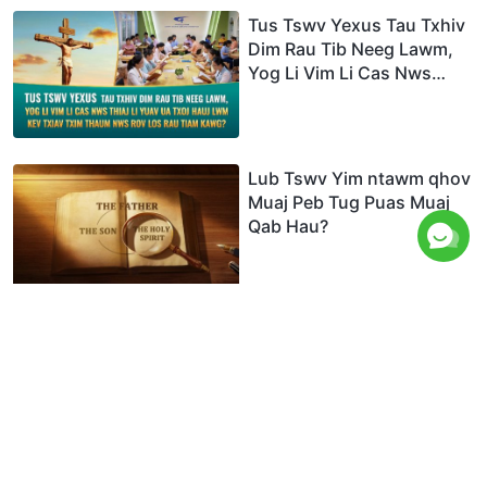
Tus Tswv Yexus Tau Txhiv
Dim Rau Tib Neeg Lawm,
Yog Li Vim Li Cas Nws
Thiaj Li Yuav Ua Txoj Hauj
Lwm Kev Txiav Txim
Thaum Nws Rov Los rau
Tiam Kawg?
Lub Tswv Yim ntawm qhov
Muaj Peb Tug Puas Muaj
Qab Hau?
Leej twg thiaj yuav cawm
tau noob neej thiab hloov
pauv peb txoj hmoo?
Vim Li Cas tus Vajtswv Uas