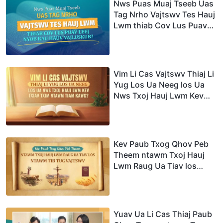
Nws Puas Muaj Tseeb Uas
Tag Nrho Vajtswv Tes Hauj
Lwm thiab Cov Lus Puav
Leej Nyob Rau Hauv
Vajluskub?
Vim Li Cas Vajtswv Thiaj Li
Yug Los Ua Neeg los Ua
Nws Txoj Hauj Lwm Kev
Txiav Txim ntawm Tiam
Kawg?
Kev Paub Txog Qhov Peb
Theem ntawm Txoj Hauj
Lwm Raug Ua Tiav los
ntawm Tib Tug Vajtswv
Yuav Ua Li Cas Thiaj Paub