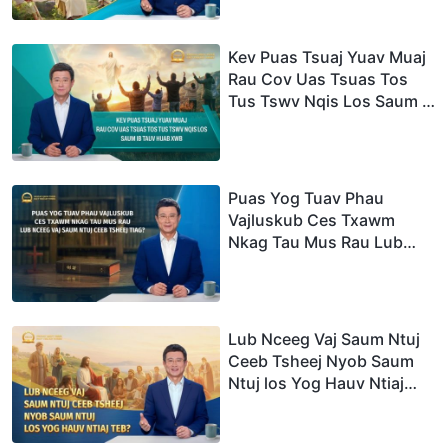
Kev Puas Tsuaj Yuav Muaj
Rau Cov Uas Tsuas Tos
Tus Tswv Nqis Los Saum ib
Tauv Huab Xwb
Puas Yog Tuav Phau
Vajluskub Ces Txawm
Nkag Tau Mus Rau Lub
Nceeg Vaj Saum Ntuj Ceeb
Tsheej Tiag?
Lub Nceeg Vaj Saum Ntuj
Ceeb Tsheej Nyob Saum
Ntuj los Yog Hauv Ntiaj
Teb?