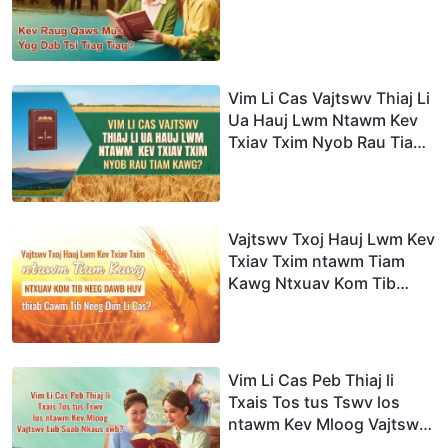
Vim Li Cas Vajtswv Thiaj Li
Ua Hauj Lwm Ntawm Kev
Txiav Txim Nyob Rau Tiam
Kawg?
Vajtswv Txoj Hauj Lwm Kev
Txiav Txim ntawm Tiam
Kawg Ntxuav Kom Tib
Neeg Dawb Huv thiab
Cawm Tib Neeg Dim Li
Cas?
Vim Li Cas Peb Thiaj li
Txais Tos tus Tswv los
ntawm Kev Mloog Vajtswv
Lub Suab Nkaus xwb?