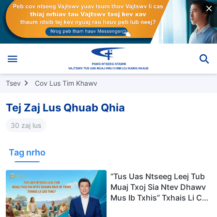
Tsev
Cov Lus Tim Khawv
Tej Zaj Lus Qhuab Qhia
30 zaj lus
Tag nrho
“Tus Uas Ntseeg Leej Tub
Muaj Txoj Sia Ntev Dhawv
Mus Ib Txhis” Txhais Li Cas
Tiag?