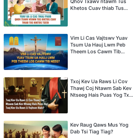
Qhov Txawv ntawm Tus
Khetos Cuav thiab Tus
Khetos Tseeb
Vim Li Cas Vajtswv Yuav
Tsum Ua Hauj Lwm Peb
Theem Los Cawm Tib
Neeg?
Txoj Kev Ua Raws Li Cov
Thawj Coj Ntawm Sab Kev
Ntseeg Hais Puas Yog Txoj
Kev Ua Raws Li Vajtswv
Hais?
Kev Raug Qaws Mus Yog
Dab Tsi Tiag Tiag?