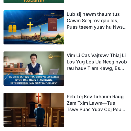
Lub sij hawm thaum tus
Cawm Seej rov qab los,
Puas tseem yuav hu Nws
ua Yexus?
Vim Li Cas Vajtswv Thiaj Li
Los Yug Los Ua Neeg nyob
rau hauv Tiam Kawg, Es
Tsis nyob rau hauv Tus
Ntsujplig Lawm?
Peb Tej Kev Txhaum Raug
Zam Txim Lawm—Tus
Tswv Puas Yuav Coj Peb
Ncaj Qha Mus Rau Hauv
Nws Lub Teb Chaws
Thaum Nws Rov Los?