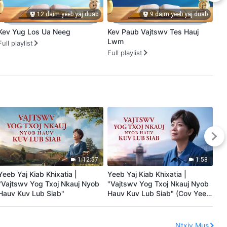
12 daim yeeb yaj duab
9 daim yeeb yaj duab
Kev Yug Los Ua Neeg
Kev Paub Vajtswv Tes Hauj
Va
Lwm
Qh
Full playlist
Full playlist
Ful
1:12:57
1:58
Yeeb Yaj Kiab Khixatia |
Yeeb Yaj Kiab Khixatia |
Ye
"Vajtswv Yog Txoj Nkauj Nyob
"Vajtswv Yog Txoj Nkauj Nyob
Zo
Hauv Kuv Lub Siab"
Hauv Kuv Lub Siab" (Cov Yeeb
Yaj Kiab Piv Txwv)
Ntxiv Mus