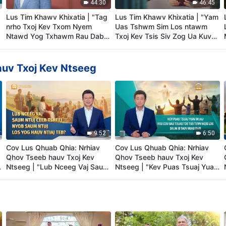
44:30
46:45
Lus Tim Khawv Khixatia | "Tag
Lus Tim Khawv Khixatia | "Yam
nrho Txoj Kev Txom Nyem
Uas Tshwm Sim Los ntawm
Ntawd Yog Txhawm Rau Dab
Txoj Kev Tsis Siv Zog Ua Kuv
Tsi?"
Tes Dej Num"
auv Txoj Kev Ntseeg
9:52
6:50
Cov Lus Qhuab Qhia: Nrhiav
Cov Lus Qhuab Qhia: Nrhiav
Qhov Tseeb hauv Txoj Kev
Qhov Tseeb hauv Txoj Kev
Ntseeg | "Lub Nceeg Vaj Saum
Ntseeg | "Kev Puas Tsuaj Yuav
Ntuj Ceeb Tsheej Nyob Saum
Muaj Rau Cov Uas Tsuas Tos
Ntuj los Yog Hauv Ntiaj Teb?"
Tus Tswv Nqis Los Saum ib
Tauv Huab Xwb"