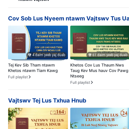
Cov Sob Lus Nyeem ntawm Vajtswv Tus Uas
4 daim yeeb yaj duab
61 daim yeeb yaj duab
Tej Kev Sib Tham ntawm
Khetos Cov Lus Thaum Nws
Khetos ntawm Tiam Kawg
Taug Kev Mus hauv Cov Pawg
Ntseeg
Full playlist
Full playlist
Vajtswv Tej Lus Txhua Hnub