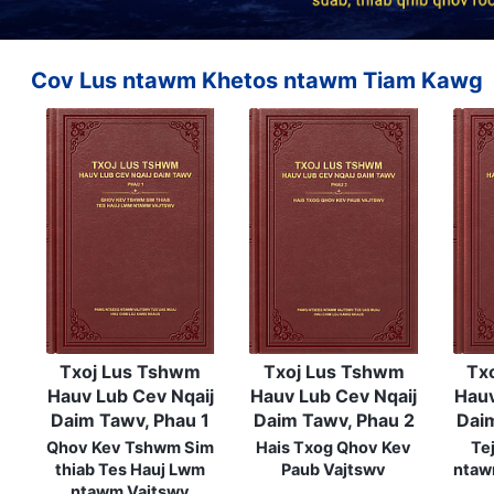
Cov Lus ntawm Khetos ntawm Tiam Kawg
Txoj Lus Tshwm
Txoj Lus Tshwm
Tx
Hauv Lub Cev Nqaij
Hauv Lub Cev Nqaij
Hauv
Daim Tawv, Phau 1
Daim Tawv, Phau 2
Dai
Qhov Kev Tshwm Sim
Hais Txog Qhov Kev
Te
thiab Tes Hauj Lwm
Paub Vajtswv
ntaw
ntawm Vajtswv