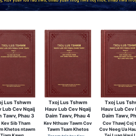
oj Lus Tshwm
Txoj Lus Tshwm
Txoj Lus Ts
 Lub Cev Nqaij
Hauv Lub Cev Nqaij
Hauv Lub Cev 
m Tawv, Phau 3
Daim Tawv, Phau 4
Daim Tawv, Ph
j Kev Sib Tham
Kev Nthuav Tawm Cov
Cov Thawj Coj 
m Khetos ntawm
Tawm Tsam Khetos
Cov Neeg Ua Ha
Tiam Kawg
Tej Luag Hauj
Tseem tsis tau tiav …