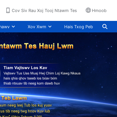
Cov Siv Rau Xoj Tooj Ntawm Tes
Hmoob
Khawv
Xov Xwm
Hais Txog Peb