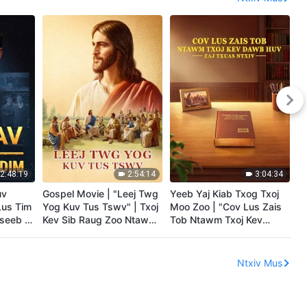
2:48:19
2:54:14
3:04:34
uv
Gospel Movie | "Leej Twg
Yeeb Yaj Kiab Txog Txoj
T
Lus Tim
Yog Kuv Tus Tswv" | Txoj
Moo Zoo | "Cov Lus Zais
Lo
seeb |
Kev Sib Raug Zoo Ntawm
Tob Ntawm Txoj Kev
D
v Cawm
phau Vajluskub thiab
Dawb Huv: Zaj Txuas
L
Vajtswv
Ntxiv"Tshaj Tawm Txoj
K
Moo Zoo txog Qhov Tswv
K
Ntxiv Mus
Yexus Rov Qab Los