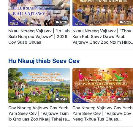
6:28
5:23
Nkauj Ntseeg Vajtswv | "Ib Lub
Nkauj Ntseeg Vajtswv | "Thov
Siab Ncaj rau Vajtswv" | 2026
Kom Peb Sawv Daws Paub
Cov Suab Qhuas
Vajtswv Qhov Zoo Ntxim Hlub"
| 2026 Cov Suab Qhuas
Hu Nkauj thiab Seev Cev
3:43
10:31
Cov Ntseeg Vajtswv Cov Yeeb
Cov Ntseeg Vajtswv Cov Yeeb
Yam Seev Cev | "Vajtswv Tsim
Yam Seev Cev | "Vajtswv Cov
ib Qho uas Zoo Nkauj Tshaj rau
Neeg Txhua Tus Qhuas
Tib Neeg Ntiaj Teb rau Tag Kis"
Vajtswv Tus Uas Muaj Hwj
Chim Loj Kawg Nkaus" | 2026