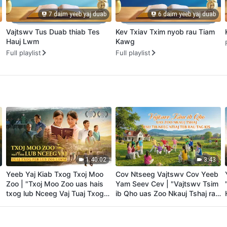
7 daim yeeb yaj duab
6 daim yeeb yaj duab
Vajtswv Tus Duab thiab Tes
Kev Txiav Txim nyob rau Tiam
Hauj Lwm
Kawg
Full playlist
Full playlist
1:40:02
3:43
Yeeb Yaj Kiab Txog Txoj Moo
Cov Ntseeg Vajtswv Cov Yeeb
Zoo | "Txoj Moo Zoo uas hais
Yam Seev Cev | "Vajtswv Tsim
txog lub Nceeg Vaj Tuaj Txog
ib Qho uas Zoo Nkauj Tshaj rau
Peb lub Zos Lawm"
Tib Neeg Ntiaj Teb rau Tag Kis"