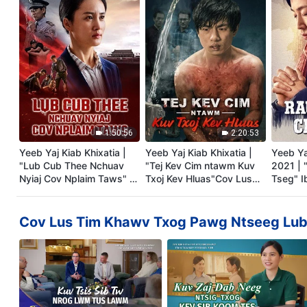
1:50:56
2:20:53
Yeeb Yaj Kiab Khixatia |
Yeeb Yaj Kiab Khixatia |
Yeeb Ya
"Lub Cub Thee Nchuav
"Tej Kev Cim ntawm Kuv
2021 | 
Nyiaj Cov Nplaim Taws" |
Txoj Kev Hluas"Cov Lus
Tseg" I
Tus Ntseeg Cov Lus Tim
Tim Khawv ntawm ib tug
Lus Tim
Khawv txog Txoj Kev
Ntseeg
Tuav Tx
Ntseeg
nyob ra
Cov Lus Tim Khawv Txog Pawg Ntseeg Lub
Txom