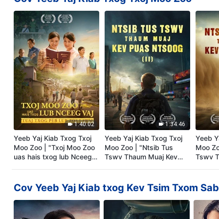
1:40:02
1:34:46
Yeeb Yaj Kiab Txog Txoj
Yeeb Yaj Kiab Txog Txoj
Yeeb Y
Moo Zoo | "Txoj Moo Zoo
Moo Zoo | "Ntsib Tus
Moo Zo
uas hais txog lub Nceeg
Tswv Thaum Muaj Kev
Tswv T
Vaj Tuaj Txog Peb lub Zos
Puas Ntsoog" (II)
Puas Nt
Lawm"
Cov Yeeb Yaj Kiab txog Kev Tsim Txom Sa