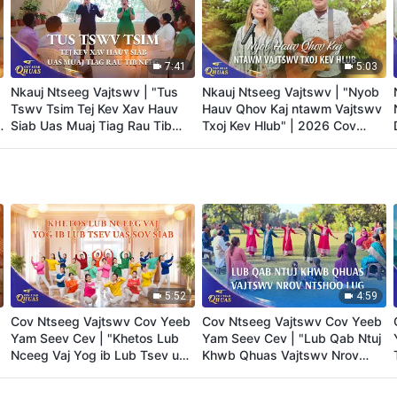
7:41
5:03
Nkauj Ntseeg Vajtswv | "Tus
Nkauj Ntseeg Vajtswv | "Nyob
Tswv Tsim Tej Kev Xav Hauv
Hauv Qhov Kaj ntawm Vajtswv
Siab Uas Muaj Tiag Rau Tib
Txoj Kev Hlub" | 2026 Cov
Neeg" | 2026 Cov Suab Qhuas
Suab Qhuas
5:52
4:59
Cov Ntseeg Vajtswv Cov Yeeb
Cov Ntseeg Vajtswv Cov Yeeb
Yam Seev Cev | "Khetos Lub
Yam Seev Cev | "Lub Qab Ntuj
Nceeg Vaj Yog ib Lub Tsev uas
Khwb Qhuas Vajtswv Nrov
Sov Siab" | 2026 Cov Suab
Ntshoo Lug" | 2026 Cov Suab
Qhuas
Qhuas