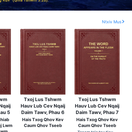
Ntxiv Mus
hwm
Txoj Lus Tshwm
Txoj Lus Tshwm
Nqaij
Hauv Lub Cev Nqaij
Hauv Lub Cev Nqaij
au 5
Daim Tawv, Phau 6
Daim Tawv, Phau 7
thiab
Hais Txog Qhov Kev
Hais Txog Qhov Kev
uj Lwm
Caum Qhov Tseeb
Caum Qhov Tseeb
 Lwm
Tseem tsis tau tiav …