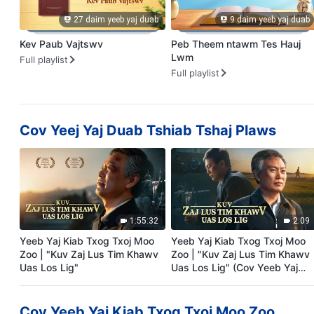
27 daim yeeb yaj duab
9 daim yeeb yaj duab
Kev Paub Vajtswv
Peb Theem ntawm Tes Hauj
Lwm
Full playlist
Full playlist
Cov Yeej Yaj Duab Tshiab Tshaj Plaws
1:55:32
2:09
Yeeb Yaj Kiab Txog Txoj Moo
Yeeb Yaj Kiab Txog Txoj Moo
Zoo | "Kuv Zaj Lus Tim Khawv
Zoo | "Kuv Zaj Lus Tim Khawv
Uas Los Lig"
Uas Los Lig" (Cov Yeeb Yaj
Kiab Piv Txwv)
Cov Yeeb Yaj Kiab Txog Txoj Moo Zoo