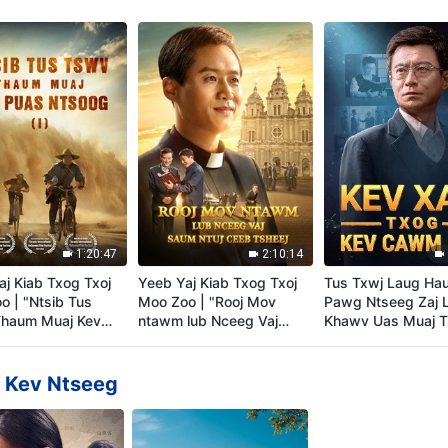
1:20:47
2:10:14
aj Kiab Txog Txoj
Yeeb Yaj Kiab Txog Txoj
Tus Txwj Laug Ha
o | "Ntsib Tus
Moo Zoo | "Rooj Mov
Pawg Ntseeg Zaj 
haum Muaj Kev
ntawm lub Nceeg Vaj
Khawv Uas Muaj T
soog (I)"
saum Ntuj Ceeb Tsheej"
"Kev Xav txog Ke
Dim"
b Kev Ntseeg