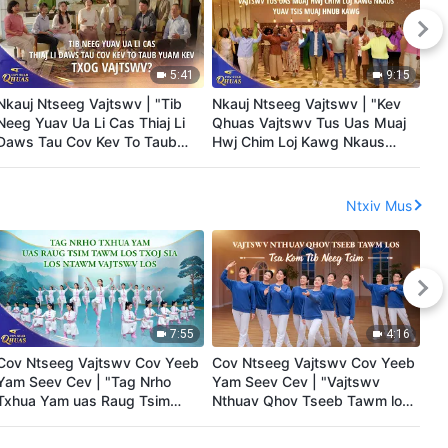
5:41
9:15
Nkauj Ntseeg Vajtswv | "Tib
Nkauj Ntseeg Vajtswv | "Kev
Nk
Neeg Yuav Ua Li Cas Thiaj Li
Qhuas Vajtswv Tus Uas Muaj
"V
Daws Tau Cov Kev To Taub
Hwj Chim Loj Kawg Nkaus
Ch
Yuam Kev Txog Vajtswv?" |
Yuav Tsis Muaj Hnub Kawg" |
Za
2026 Cov Suab Qhuas
2026 Cov Suab Qhuas
Mu
Co
Ntxiv Mus
7:55
4:16
Cov Ntseeg Vajtswv Cov Yeeb
Cov Ntseeg Vajtswv Cov Yeeb
Co
Yam Seev Cev | "Tag Nrho
Yam Seev Cev | "Vajtswv
Ya
Txhua Yam uas Raug Tsim
Nthuav Qhov Tseeb Tawm los
Ne
Tawm Los Txoj Sia Los Ntawm
Tsa Kom Tib Neeg Tsim"
Vajtswv Los" | 2026 Cov Suab