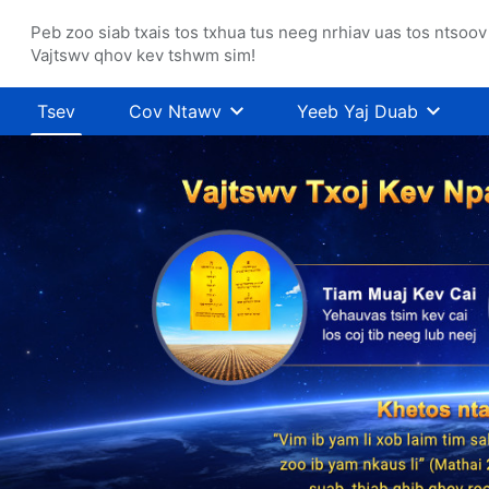
Peb zoo siab txais tos txhua tus neeg nrhiav uas tos ntsoov
Vajtswv qhov kev tshwm sim!
Tsev
Cov Ntawv
Yeeb Yaj Duab