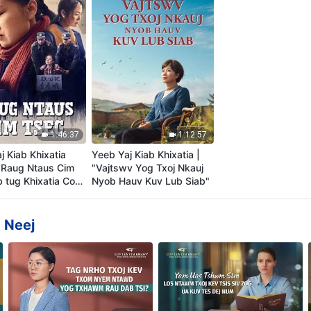
1:46:37
1:12:57
j Kiab Khixatia
Yeeb Yaj Kiab Khixatia |
"Raug Ntaus Cim
"Vajtswv Yog Txoj Nkauj
b tug Khixatia Cov
Nyob Hauv Kuv Lub Siab"
 Khawv txog Kev
oj Kev Ntseeg
u hauv Kev Tsim
 Neej