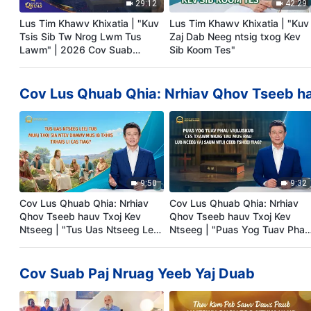
29:12
42:29
Lus Tim Khawv Khixatia | "Kuv
Lus Tim Khawv Khixatia | "Kuv
Tsis Sib Tw Nrog Lwm Tus
Zaj Dab Neeg ntsig txog Kev
Lawm" | 2026 Cov Suab
Sib Koom Tes"
Qhuas
Cov Lus Qhuab Qhia: Nrhiav Qhov Tseeb h
9:50
9:32
Cov Lus Qhuab Qhia: Nrhiav
Cov Lus Qhuab Qhia: Nrhiav
Qhov Tseeb hauv Txoj Kev
Qhov Tseeb hauv Txoj Kev
Ntseeg | "Tus Uas Ntseeg Leej
Ntseeg | "Puas Yog Tuav Phau
Tub Muaj Txoj Sia Ntev Dhawv
Vajluskub Ces Txawm Nkag
Mus Ib Txhis" Txhais Li Cas
Tau Mus Rau Lub Nceeg Vaj
Tiag?
Saum Ntuj Ceeb Tsheej Tiag?"
Cov Suab Paj Nruag Yeeb Yaj Duab