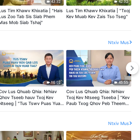
43:32
42:32
Lus Tim Khawv Khixatia | "Hais
Lus Tim Khawv Khixatia | "Txoj
Lu
Lus Zoo Tab Sis Siab Phem
Kev Muab Kev Zais Tso Tseg"
Kh
Mas Mob Siab Tshaj"
Ntxiv Mus
10:02
45:55
Cov Lus Qhuab Qhia: Nrhiav
Cov Lus Qhuab Qhia: Nrhiav
Lu
Qhov Tseeb hauv Txoj Kev
Txoj Kev Ntseeg Tseeba | "Kev
Tx
Ntseeg | "Tus Tswv Puas Yuav
Paub Txog Qhov Peb Theem
—T
Rov Qab Los Saum ib Tauv
ntawm Txoj Hauj Lwm Raug Ua
Nc
Huab Tiag?"
Tiav los ntawm Tib Tug
Lu
Vajtswv"
Ro
Ntxiv Mus