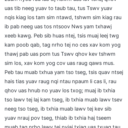
uas tib neeg yuav to taub tau, tus Tswv yuav
nqis kiag los tam sim ntawd, tshwm sim kiag rau
ib pab neeg uas tos ntsoov Nws yam txhawj
xeeb kawg. Peb sib huas ntej, tsis muaj leej twg
kam poob qab, tag nrho tej no ces xav kom yog
thawj pab uas pom tus Tswv qhov kev tshwm
sim los, xav kom yog cov uas raug qaws mus.
Peb tau muab txhua yam tso tseg, tsis quav ntsej
hais tias yuav raug nqi ntau npaum li cas li, rau
qhov uas hnub no yuav los txog; muaj ib txhia
tso lawv tej laj kam tseg, ib txhia muab lawv tsev
neeg tso tseg, ib txhia muab lawv tej kev sib
yuav nrauj pov tseg, thiab ib txhia haj tseem
muab tag nrho lawv tej nyiaj txiag uas txuag tau