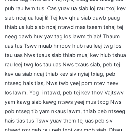
pub rau lwm tus. Cas yuav ua siab loj rau txoj kev
siab ncaj ua luaj li! Tej kev qhia siab dawb paug
thiab ua lub siab ncaj ntawd mas tseem tshaj tej
neeg dawb huv yav tag los lawm thiab! Thaum
uas tus Tswv muab hmoov hlub rau leej twg los
tau uas Nws txaus siab thiab muaj kev hlub tshua
rau leej twg los tau uas Nws txaus siab, peb tej
kev ua siab ncaj thiab kev siv nyiaj txiag, peb
ntseeg hais tias, Nws twb yeej pom ntev heev
los lawm. Yog li ntawd, peb tej kev thov Vajtswv
yam kawg siab kawg ntsws yeej mus txog Nws
pob ntseg tib yam nkaus lawm, thiab peb ntseeg
hais tias tus Tswv yuav them tej uas peb siv
ntawd rov qab rau peb txoj kev mob siab. Dhau