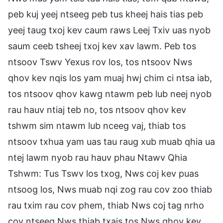
peb kuj yeej ntseeg peb tus kheej hais tias peb
yeej taug txoj kev caum raws Leej Txiv uas nyob
saum ceeb tsheej txoj kev xav lawm. Peb tos
ntsoov Tswv Yexus rov los, tos ntsoov Nws
qhov kev nqis los yam muaj hwj chim ci ntsa iab,
tos ntsoov qhov kawg ntawm peb lub neej nyob
rau hauv ntiaj teb no, tos ntsoov qhov kev
tshwm sim ntawm lub nceeg vaj, thiab tos
ntsoov txhua yam uas tau raug xub muab qhia ua
ntej lawm nyob rau hauv phau Ntawv Qhia
Tshwm: Tus Tswv los txog, Nws coj kev puas
ntsoog los, Nws muab nqi zog rau cov zoo thiab
rau txim rau cov phem, thiab Nws coj tag nrho
cov ntseeg Nws thiab txais tos Nws qhov kev