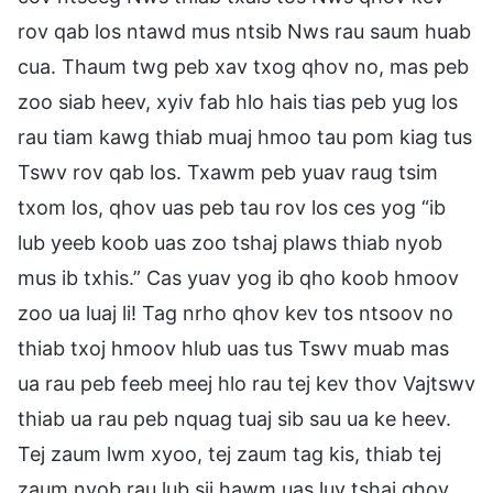
rov qab los ntawd mus ntsib Nws rau saum huab
cua. Thaum twg peb xav txog qhov no, mas peb
zoo siab heev, xyiv fab hlo hais tias peb yug los
rau tiam kawg thiab muaj hmoo tau pom kiag tus
Tswv rov qab los. Txawm peb yuav raug tsim
txom los, qhov uas peb tau rov los ces yog “ib
lub yeeb koob uas zoo tshaj plaws thiab nyob
mus ib txhis.” Cas yuav yog ib qho koob hmoov
zoo ua luaj li! Tag nrho qhov kev tos ntsoov no
thiab txoj hmoov hlub uas tus Tswv muab mas
ua rau peb feeb meej hlo rau tej kev thov Vajtswv
thiab ua rau peb nquag tuaj sib sau ua ke heev.
Tej zaum lwm xyoo, tej zaum tag kis, thiab tej
zaum nyob rau lub sij hawm uas luv tshaj qhov