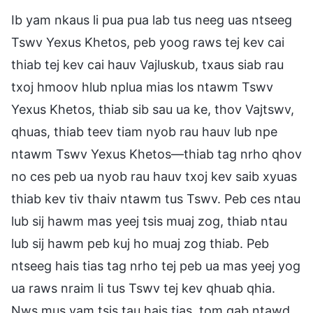
Ib yam nkaus li pua pua lab tus neeg uas ntseeg
Tswv Yexus Khetos, peb yoog raws tej kev cai
thiab tej kev cai hauv Vajluskub, txaus siab rau
txoj hmoov hlub nplua mias los ntawm Tswv
Yexus Khetos, thiab sib sau ua ke, thov Vajtswv,
qhuas, thiab teev tiam nyob rau hauv lub npe
ntawm Tswv Yexus Khetos—thiab tag nrho qhov
no ces peb ua nyob rau hauv txoj kev saib xyuas
thiab kev tiv thaiv ntawm tus Tswv. Peb ces ntau
lub sij hawm mas yeej tsis muaj zog, thiab ntau
lub sij hawm peb kuj ho muaj zog thiab. Peb
ntseeg hais tias tag nrho tej peb ua mas yeej yog
ua raws nraim li tus Tswv tej kev qhuab qhia.
Nws mus yam tsis tau hais tias, tom qab ntawd,