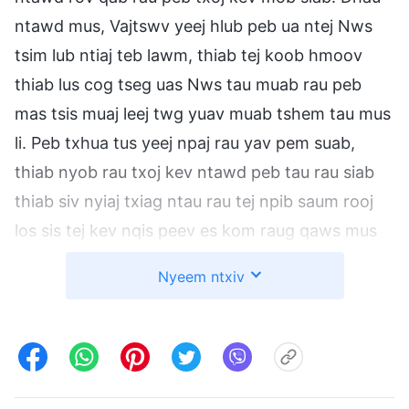
ntawd mus, Vajtswv yeej hlub peb ua ntej Nws
tsim lub ntiaj teb lawm, thiab tej koob hmoov
thiab lus cog tseg uas Nws tau muab rau peb
mas tsis muaj leej twg yuav muab tshem tau mus
li. Peb txhua tus yeej npaj rau yav pem suab,
thiab nyob rau txoj kev ntawd peb tau rau siab
thiab siv nyiaj txiag ntau rau tej npib saum rooj
los sis tej kev nqis peev es kom raug qaws mus
ntsib tus Tswv saum huab cua. Tshaj qhov
Nyeem ntxiv
ntawd, peb tau yam tsis ua xyem xyav hlo li,
muab peb tus kheej tso rau saum lub zwm txwv
yav pem suab, los kav tag nrho txhua lub teb
chaws thiab txhua haiv neeg los sis los kav li ib
co vajntxwv. Tag nrho tej no mas peb muab xam