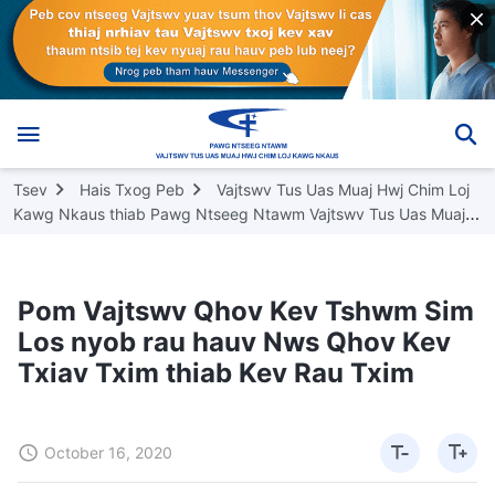
Tsev
Hais Txog Peb
Vajtswv Tus Uas Muaj Hwj Chim Loj
Kawg Nkaus thiab Pawg Ntseeg Ntawm Vajtswv Tus Uas Muaj
Hwj Chim Loj Kawg Nkaus
Pom Vajtswv Qhov Kev Tshwm Sim
Los nyob rau hauv Nws Qhov Kev
Txiav Txim thiab Kev Rau Txim
October 16, 2020