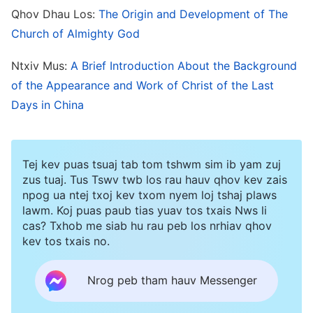
Qhov Dhau Los:
The Origin and Development of The
hais tias yog ib yam uas muab pub, hais tias yog
Church of Almighty God
tej yam uas peb cia siab tos hais tias yuav tau.
Ntxiv Mus:
A Brief Introduction About the Background
Peb ntxub ntxaug tag nrho cov uas tawm tsam
of the Appearance and Work of Christ of the Last
Tswv Yexus; tag nrho lawv qhov chaw xaus ces
Days in China
yog kev piam sij puas ntsoog tag nrho. Leej twg
qhia kom lawv tsis txhob ntseeg hais tias Tswv
Tej kev puas tsuaj tab tom tshwm sim ib yam zuj
Yexus yog tus Cawm Seej? Muaj tseeb, muaj ntau
zus tuaj. Tus Tswv twb los rau hauv qhov kev zais
lub sij hawm uas peb xyaum ua li Tswv Yexus
npog ua ntej txoj kev txom nyem loj tshaj plaws
lawm. Koj puas paub tias yuav tos txais Nws li
qhov kev khuv leej rau cov neeg hauv ntiaj teb,
cas? Txhob me siab hu rau peb los nrhiav qhov
vim lawv tsis to taub, thiab nws yog ib qho yog
kev tos txais no.
kom peb zam lawv thiab zam txim rau lawv.
Nrog peb tham hauv Messenger
Txhua yam uas peb ua ces yeej ua raws nkaus li
tej lus hauv phau Vajluskub, vim txhua yam uas