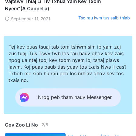
Vajtswv Thiaj Li Tiv Txhua Yam Kev Txom
Nyem”(A Cappella)
Tso rau lwm tus saib thiab
September 11, 2021
Tej kev puas tsuaj tab tom tshwm sim ib yam zuj
zus tuaj. Tus Tswv twb los rau hauv qhov kev zais
npog ua ntej txoj kev txom nyem loj tshaj plaws
lawm. Koj puas paub tias yuav tos txais Nws li cas?
Txhob me siab hu rau peb los nrhiav qhov kev tos
txais no.
Nrog peb tham hauv Messenger
Cov Zoo Li No
2
/
5