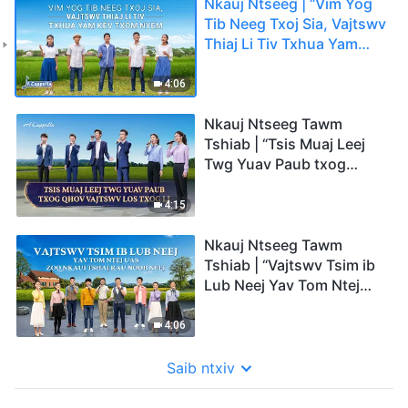
Nkauj Ntseeg | “Vim Yog
Tib Neeg Txoj Sia, Vajtswv
Thiaj Li Tiv Txhua Yam
Kev Txom Nyem”(A
Cappella)
4:06
Nkauj Ntseeg Tawm
Tshiab | “Tsis Muaj Leej
Twg Yuav Paub txog
Qhov Vajtswv Los Txog
Li”(A Cappella)
4:15
Nkauj Ntseeg Tawm
Tshiab | “Vajtswv Tsim ib
Lub Neej Yav Tom Ntej
uas Zoo Nkauj Tshaj rau
Noob Neej”(A Cappella)
4:06
Saib ntxiv