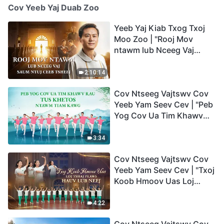
Cov Yeeb Yaj Duab Zoo
Yeeb Yaj Kiab Txog Txoj
Moo Zoo | "Rooj Mov
ntawm lub Nceeg Vaj
saum Ntuj Ceeb Tsheej"
2:10:14
Cov Ntseeg Vajtswv Cov
Yeeb Yam Seev Cev | "Peb
Yog Cov Ua Tim Khawv
rau Tus Khetos ntawm
Tiam Kawg"
3:34
Cov Ntseeg Vajtswv Cov
Yeeb Yam Seev Cev | "Txoj
Koob Hmoov Uas Loj
Tshaj Plaws hauv Lub
Neej"
4:22