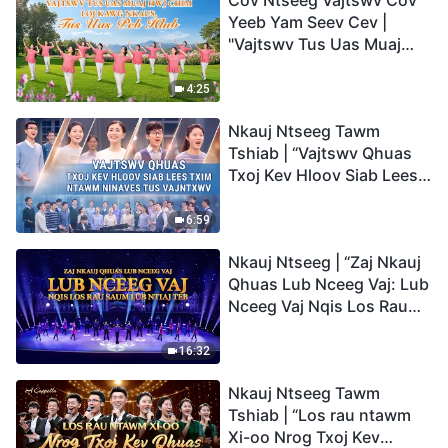
Cov Ntseeg Vajtswv Cov
Yeeb Yam Seev Cev |
"Vajtswv Tus Uas Muaj
Hwj Chim Loj Kawg
Nkaus, Tus Uas Peb Hlub"
4:25
Nkauj Ntseeg Tawm
Tshiab | “Vajtswv Qhuas
Txoj Kev Hloov Siab Lees
Txim ntawm Ninaves tus
Vajntxwv”
6:59
Nkauj Ntseeg | “Zaj Nkauj
Qhuas Lub Nceeg Vaj: Lub
Nceeg Vaj Nqis Los Rau
Saum Lub Ntiaj Teb”
16:32
Nkauj Ntseeg Tawm
Tshiab | “Los rau ntawm
Xi-oo Nrog Txoj Kev