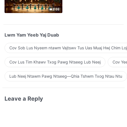
Qhuas”(A Cappella)
8:08
Lwm Yam Yeeb Yaj Duab
Cov Sob Lus Nyeem ntawm Vajtswv Tus Uas Muaj Hwj Chim Loj
Cov Lus Tim Khawv Txog Pawg Ntseeg Lub Neej
Cov Yee
Lub Neej Ntawm Pawg Ntseeg—Qhia Tshwm Txog Ntau Ntu
Leave a Reply