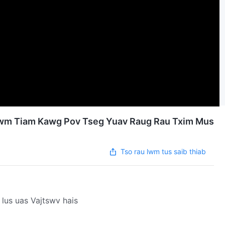
awm Tiam Kawg Pov Tseg Yuav Raug Rau Txim Mus
Tso rau lwm tus saib thiab
 lus uas Vajtswv hais