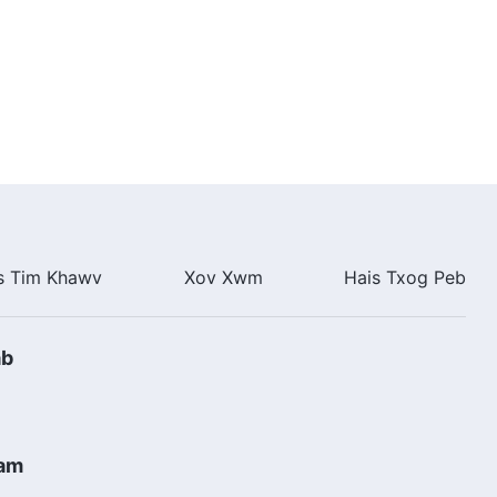
s Tim Khawv
Xov Xwm
Hais Txog Peb
ab
ham