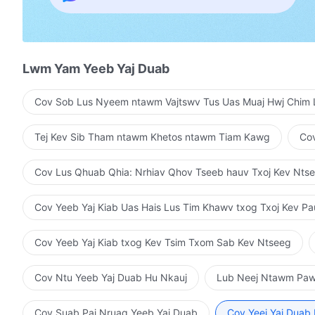
Vim Vajtswv kev txiav txim twb nyob ua ntej Thaum ne
Tsuas muaj qhov tseeb nthuav tawm Nkaus xwb ces t
Lwm Yam Yeeb Yaj Duab
Cov lees txais qhov tseeb Tsis nrhiav txuj ci tseem ce
Cov Sob Lus Nyeem ntawm Vajtswv Tus Uas Muaj Hwj Chim 
Thiab raug ntxuav kom dawb huv
Tej Kev Sib Tham ntawm Khetos ntawm Tiam Kawg
Cov
Mus nyob ntawm Vajtswv lub zwm txwv hauv ntej
Nkag mus rau tus Tswv Tsim lub xub ntiag
Cov Lus Qhuab Qhia: Nrhiav Qhov Tseeb hauv Txoj Kev Nts
Tsuas yog cov uas tuav ruaj khov kev ntseeg tias Tuav
Cov Yeeb Yaj Kiab Uas Hais Lus Tim Khawv txog Txoj Kev P
Tus Yexus uas tsis nrog huab nrog cua los Ces nws yo
Cov Yeeb Yaj Kiab txog Kev Tsim Txom Sab Kev Ntseeg
Tsuas yog cov uas tuav ruaj khov kev ntseeg tias
Cov Ntu Yeeb Yaj Duab Hu Nkauj
Lub Neej Ntawm Pa
Tus Yexus uas tsis nrog huab nrog cua los Ces nws yo
Yuav raug rau txim mus tag ib txhis…
Cov Suab Paj Nruag Yeeb Yaj Duab
Cov Yeej Yaj Duab