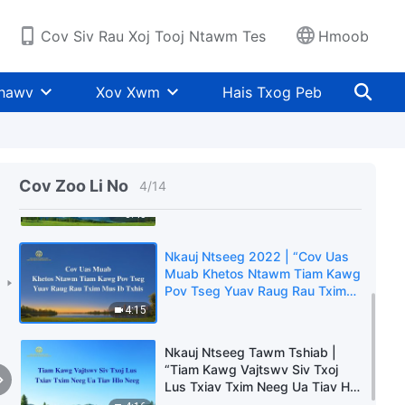
Tshaj Plaws"
3:24
Cov Siv Rau Xoj Tooj Ntawm Tes
Hmoob
Nkauj Ntseeg Tawm Tshiab
2022 | “Kev Caum Raws Khetos
Khawv
Xov Xwm
Hais Txog Peb
Yog Raug Npaj los ntawm
Vajtswv”
5:07
Nkauj Ntseeg Tawm Tshiab
2022 | “Khetos ntawm Tiam
Cov Zoo Li No
4
/
14
Kawg Coj Tiam Lub Nceeg Vaj
Los”
3:45
Nkauj Ntseeg 2022 | “Cov Uas
Muab Khetos Ntawm Tiam Kawg
Pov Tseg Yuav Raug Rau Txim
Mus Ib Txhis”
4:15
Nkauj Ntseeg Tawm Tshiab |
“Tiam Kawg Vajtswv Siv Txoj
Lus Txiav Txim Neeg Ua Tiav Hlo
Neeg”