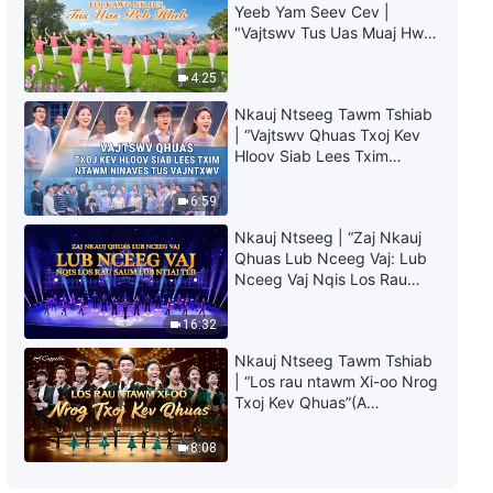
Nkauj Ntseeg Tawm Tshiab
Yeeb Yam Seev Cev |
2021 | “Lub Neej Tsis Muaj
"Vajtswv Tus Uas Muaj Hwj
Vajtswv ces Muaj Txoj Kev Txom
Chim Loj Kawg Nkaus, Tus
Nyem Puv Nkaus”
4:23
Uas Peb Hlub"
4:25
Nkauj Ntseeg Tawm Tshiab
| “Vajtswv Qhuas Txoj Kev
Hloov Siab Lees Txim
ntawm Ninaves tus
Vajntxwv”
6:59
Nkauj Ntseeg | “Zaj Nkauj
Qhuas Lub Nceeg Vaj: Lub
Nceeg Vaj Nqis Los Rau
Saum Lub Ntiaj Teb”
16:32
Nkauj Ntseeg Tawm Tshiab
| “Los rau ntawm Xi-oo Nrog
Txoj Kev Qhuas”(A
Cappella)
8:08