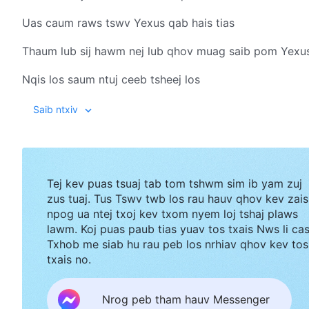
Uas caum raws tswv Yexus qab hais tias
Thaum lub sij hawm nej lub qhov muag saib pom Yexu
Nqis los saum ntuj ceeb tsheej los
Thaum ntawd twb yog lub hnub ntawm Txoj kev ncaj 
Saib ntxiv
Tej zaum lub sij hawm ntawd koj yuav Muaj kev zoo si
Tiam sis koj puas paub tias Koj puas paub tias
Tej kev puas tsuaj tab tom tshwm sim ib yam zuj
Thaum lub sij hawm koj pom Yexus Los saum ntuj ceeb 
zus tuaj. Tus Tswv twb los rau hauv qhov kev zais
npog ua ntej txoj kev txom nyem loj tshaj plaws
Kuj yog lub sij hawm uas koj mus rau Hauv ntuj tawg t
lawm. Koj puas paub tias yuav tos txais Nws li ca
Txhob me siab hu rau peb los nrhiav qhov kev tos
Ntawd twb yog lub sij hawm tshaj tawm Vajtswv phiaj
txais no.
Yog sij hawm Vajtswv muab nqi zog Thiab rau txim tib
Nrog peb tham hauv Messenger
2