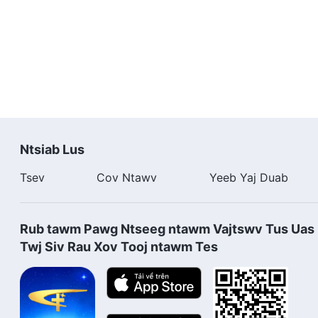
los ntawm Raws Tus Me Nyuam Yaj Qab thiab Hu Cov 
Ntsiab Lus
Tsev
Cov Ntawv
Yeeb Yaj Duab
Rub tawm Pawg Ntseeg ntawm Vajtswv Tus Uas 
Twj Siv Rau Xov Tooj ntawm Tes