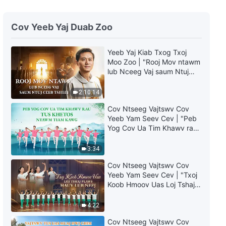
Nkauj Ntseeg Tawm Tshiab
2021 | “Tag Nrho Noob Neej
Cov Yeeb Yaj Duab Zoo
Twb Tsim Nyog Pe Hawm
Vajtswv”
5:37
Yeeb Yaj Kiab Txog Txoj
Moo Zoo | "Rooj Mov ntawm
Nkauj Ntseeg Tawm Tshiab
lub Nceeg Vaj saum Ntuj
2021 | “Vajtswv Tab Tom Nrhiav
Ceeb Tsheej"
Koj Lub Siab thiab Koj Tus Ntsuj
2:10:14
Plig”
7:40
Cov Ntseeg Vajtswv Cov
Yeeb Yam Seev Cev | "Peb
Nkauj Ntseeg Tawm Tshiab
Yog Cov Ua Tim Khawv rau
2021 | “Koj Puas Txaus Siab
Tus Khetos ntawm Tiam
Muab Txoj Kev Hlub Hauv Siab
Kawg"
Pub rau Vajtswv”
3:34
4:10
Cov Ntseeg Vajtswv Cov
Nkauj Ntseeg Tawm Tshiab
Yeeb Yam Seev Cev | "Txoj
2021 | “Vajtswv Quaj Tu Siab
Koob Hmoov Uas Loj Tshaj
Rau Noob Neej Lub Neej Yav
Plaws hauv Lub Neej"
Pem Suab”
7:45
4:22
Cov Ntseeg Vajtswv Cov