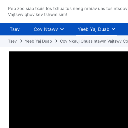
Peb zoo siab txais tos txhua tus neeg nrhiav uas tos ntsoov
Vajtswv qhov kev tshwm sim!
Tsev
Cov Ntawv
Yeeb Yaj Duab
Tsev
Yeeb Yaj Duab
Cov Nkauj Qhuas ntawm Vajtswv Co