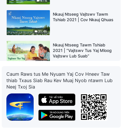
4:16
Nkauj Ntseeg Vajtswv Tawm
Tshiab 2021 | Cov Nkauj Qhuas
31:46
Nkauj Ntseeg Tawm Tshiab
2021 | “Vajtswv Tus Yaj Mloog
Vajtswv Lub Suab”
4:51
Caum Raws tus Me Nyuam Yaj Cov Hneev Taw
Nkauj Ntseeg Tawm Tshiab
thiab Txaus Siab Rau Kev Muaj Nyob ntawm Lub
2021 | “Vajtswv Muaj Txoj Kev
Neej Txoj Sia
Hlub Tseeb Tiag Rau Tib Neeg”
3:29
Nkauj Ntseeg Tawm Tshiab
2021 | “Tus Tswv Tsim Muaj
Siab Dawb Paug Rau Noob Neej
”
7:31