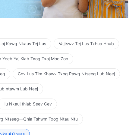
eg tsis tau pom txuj ci tseem ceeb
wb xaus lawm
eb
Loj Kawg Nkaus Tej Lus
Vajtswv Tej Lus Txhua Hnub
 Yeeb Yaj Kiab Txog Txoj Moo Zoo
eeg
Cov Lus Tim Khawv Txog Pawg Ntseeg Lub Neej
 ruaj khov kev ntseeg tias
aub ntawm Lub Neej
g tus Khetos cuav
Hu Nkauj thiab Seev Cev
wg Ntseeg—Qhia Tshwm Txog Ntau Ntu
g tus Khetos cuav
 Nkauj Qhuas