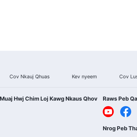
Nkauj Tshiab
Cov Nkauj Qhuas
Kev nyeem
Cov Lu
Muaj Hwj Chim Loj Kawg Nkaus Qhov
Raws Peb Q
Nrog Peb T