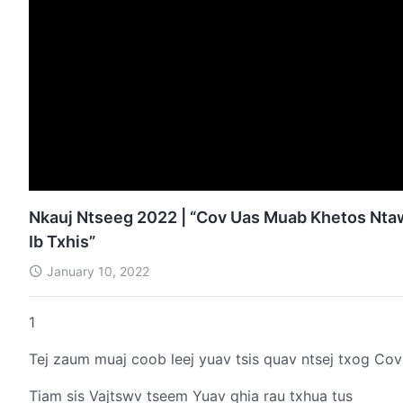
Nkauj Ntseeg 2022 | “Cov Uas Muab Khetos Nt
Ib Txhis”
January 10, 2022
1
Tej zaum muaj coob leej yuav tsis quav ntsej txog Cov
Tiam sis Vajtswv tseem Yuav qhia rau txhua tus