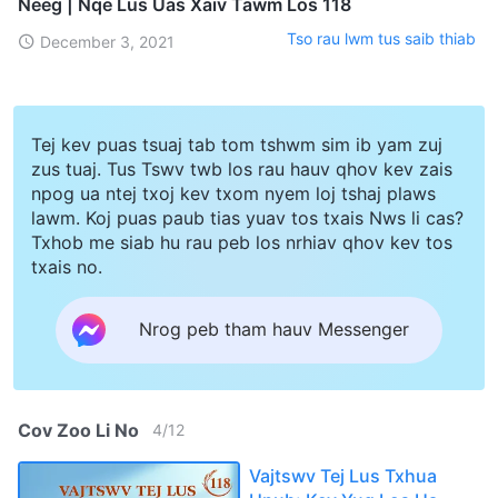
Neeg | Nqe Lus Uas Xaiv Tawm Los 118
Tso rau lwm tus saib thiab
December 3, 2021
Tej kev puas tsuaj tab tom tshwm sim ib yam zuj
zus tuaj. Tus Tswv twb los rau hauv qhov kev zais
npog ua ntej txoj kev txom nyem loj tshaj plaws
lawm. Koj puas paub tias yuav tos txais Nws li cas?
Txhob me siab hu rau peb los nrhiav qhov kev tos
txais no.
Nrog peb tham hauv Messenger
Cov Zoo Li No
4
/
12
Vajtswv Tej Lus Txhua