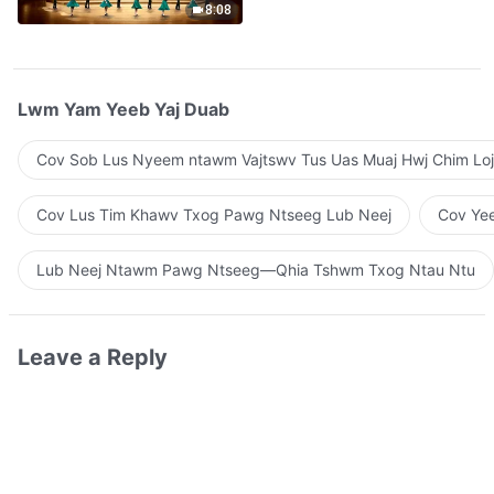
8:08
Lwm Yam Yeeb Yaj Duab
Cov Sob Lus Nyeem ntawm Vajtswv Tus Uas Muaj Hwj Chim Loj
Cov Lus Tim Khawv Txog Pawg Ntseeg Lub Neej
Cov Yee
Lub Neej Ntawm Pawg Ntseeg—Qhia Tshwm Txog Ntau Ntu
Leave a Reply