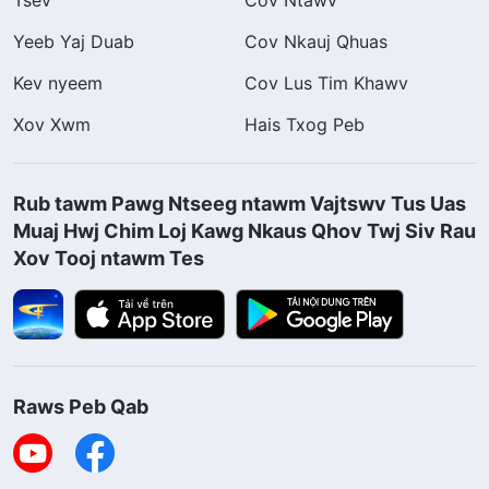
Tsev
Cov Ntawv
Yeeb Yaj Duab
Cov Nkauj Qhuas
Kev nyeem
Cov Lus Tim Khawv
Xov Xwm
Hais Txog Peb
Rub tawm Pawg Ntseeg ntawm Vajtswv Tus Uas
Muaj Hwj Chim Loj Kawg Nkaus Qhov Twj Siv Rau
Xov Tooj ntawm Tes
Raws Peb Qab