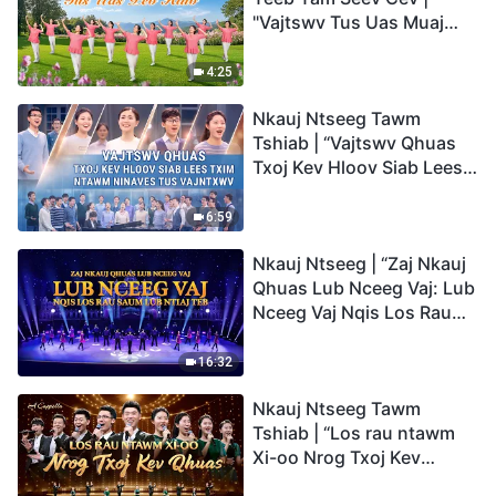
"Vajtswv Tus Uas Muaj
Hwj Chim Loj Kawg
Nkaus, Tus Uas Peb Hlub"
4:25
Nkauj Ntseeg Tawm
Tshiab | “Vajtswv Qhuas
Txoj Kev Hloov Siab Lees
Txim ntawm Ninaves tus
Vajntxwv”
6:59
Nkauj Ntseeg | “Zaj Nkauj
Qhuas Lub Nceeg Vaj: Lub
Nceeg Vaj Nqis Los Rau
Saum Lub Ntiaj Teb”
16:32
Nkauj Ntseeg Tawm
Tshiab | “Los rau ntawm
Xi-oo Nrog Txoj Kev
Qhuas”(A Cappella)