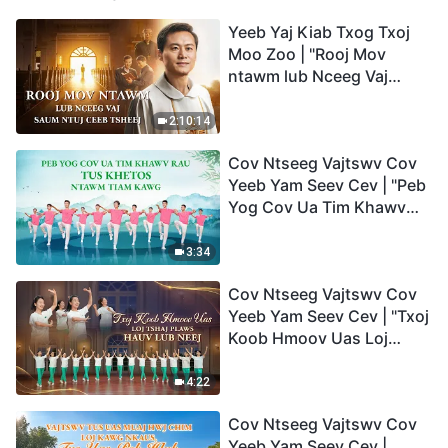
Yeeb Yaj Kiab Txog Txoj
Moo Zoo | "Rooj Mov
ntawm lub Nceeg Vaj
saum Ntuj Ceeb Tsheej"
2:10:14
Cov Ntseeg Vajtswv Cov
Yeeb Yam Seev Cev | "Peb
Yog Cov Ua Tim Khawv
rau Tus Khetos ntawm
Tiam Kawg"
3:34
Cov Ntseeg Vajtswv Cov
Yeeb Yam Seev Cev | "Txoj
Koob Hmoov Uas Loj
Tshaj Plaws hauv Lub
Neej"
4:22
Cov Ntseeg Vajtswv Cov
Yeeb Yam Seev Cev |