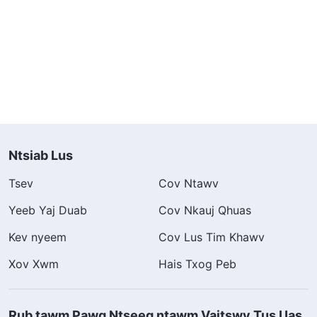
Ntsiab Lus
Tsev
Cov Ntawv
Yeeb Yaj Duab
Cov Nkauj Qhuas
Kev nyeem
Cov Lus Tim Khawv
Xov Xwm
Hais Txog Peb
Rub tawm Pawg Ntseeg ntawm Vajtswv Tus Uas