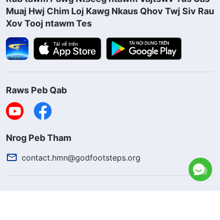
Muaj Hwj Chim Loj Kawg Nkaus Qhov Twj Siv Rau
Xov Tooj ntawm Tes
Raws Peb Qab
Nrog Peb Tham
contact.hmn@godfootsteps.org
Ntsiab Lus Txog Kev Siv
Txoj Cai Txog Kev Khaws Nej Tej Ntsiab Lus Tseg