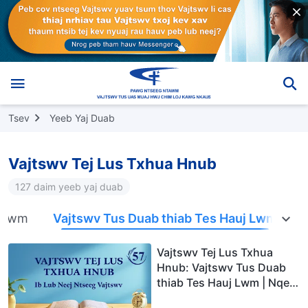
Tsev
Yeeb Yaj Duab
Vajtswv Tej Lus Txhua Hnub
127 daim yeeb yaj duab
j Lwm
Vajtswv Tus Duab thiab Tes Hauj Lwm
Vajtswv Tej Lus Txhua
Hnub: Vajtswv Tus Duab
thiab Tes Hauj Lwm | Nqe
Lus Uas Xaiv Tawm Los 57