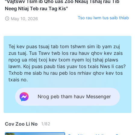
"Vajtswv Tsim ib Qho uas Zoo Nkauj Tshaj rau Tib
Neeg Ntiaj Teb rau Tag Kis"
Tso rau lwm tus saib thiab
May 10, 2026
Tej kev puas tsuaj tab tom tshwm sim ib yam zuj
zus tuaj. Tus Tswv twb los rau hauv qhov kev zais
npog ua ntej txoj kev txom nyem loj tshaj plaws
lawm. Koj puas paub tias yuav tos txais Nws li cas?
Txhob me siab hu rau peb los nrhiav qhov kev tos
txais no.
Nrog peb tham hauv Messenger
Cov Zoo Li No
1
/
82