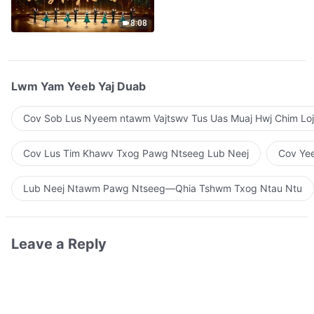
Qhuas”(A Cappella)
8:08
Lwm Yam Yeeb Yaj Duab
Cov Sob Lus Nyeem ntawm Vajtswv Tus Uas Muaj Hwj Chim Loj
Cov Lus Tim Khawv Txog Pawg Ntseeg Lub Neej
Cov Yee
Lub Neej Ntawm Pawg Ntseeg—Qhia Tshwm Txog Ntau Ntu
Leave a Reply