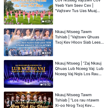
Cov Ntseeg Vajtswv Cov
Yeeb Yam Seev Cev |
"Vajtswv Tus Uas Muaj
Hwj Chim Loj Kawg
Nkaus, Tus Uas Peb Hlub"
4:25
Nkauj Ntseeg Tawm
Tshiab | “Vajtswv Qhuas
Txoj Kev Hloov Siab Lees
Txim ntawm Ninaves tus
Vajntxwv”
6:59
Nkauj Ntseeg | “Zaj Nkauj
Qhuas Lub Nceeg Vaj: Lub
Nceeg Vaj Nqis Los Rau
Saum Lub Ntiaj Teb”
16:32
Nkauj Ntseeg Tawm
Tshiab | “Los rau ntawm
Xi-oo Nrog Txoj Kev