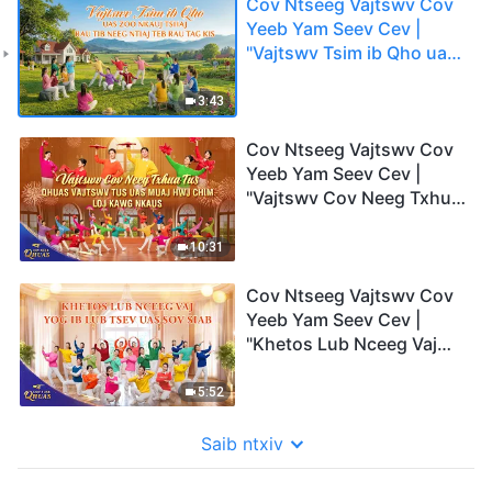
Cov Ntseeg Vajtswv Cov
Yeeb Yam Seev Cev |
"Vajtswv Tsim ib Qho uas
Zoo Nkauj Tshaj rau Tib
Neeg Ntiaj Teb rau Tag
3:43
Kis"
Cov Ntseeg Vajtswv Cov
Yeeb Yam Seev Cev |
"Vajtswv Cov Neeg Txhua
Tus Qhuas Vajtswv Tus
Uas Muaj Hwj Chim Loj
10:31
Kawg Nkaus" | 2026 Cov
Suab Qhuas
Cov Ntseeg Vajtswv Cov
Yeeb Yam Seev Cev |
"Khetos Lub Nceeg Vaj
Yog ib Lub Tsev uas Sov
Siab" | 2026 Cov Suab
5:52
Qhuas
Saib ntxiv