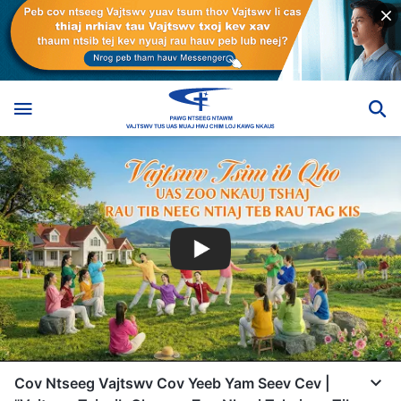
Cov Ntseeg Vajtswv Cov Yeeb Yam Seev Cev |