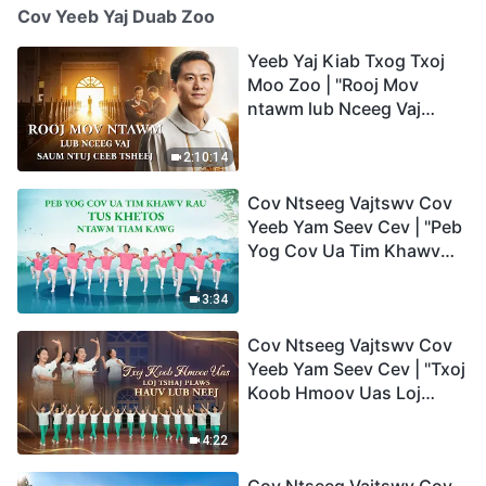
Cov Yeeb Yaj Duab Zoo
Yeeb Yaj Kiab Txog Txoj
Moo Zoo | "Rooj Mov
ntawm lub Nceeg Vaj
saum Ntuj Ceeb Tsheej"
2:10:14
Cov Ntseeg Vajtswv Cov
Yeeb Yam Seev Cev | "Peb
Yog Cov Ua Tim Khawv
rau Tus Khetos ntawm
Tiam Kawg"
3:34
Cov Ntseeg Vajtswv Cov
Yeeb Yam Seev Cev | "Txoj
Koob Hmoov Uas Loj
Tshaj Plaws hauv Lub
Neej"
4:22