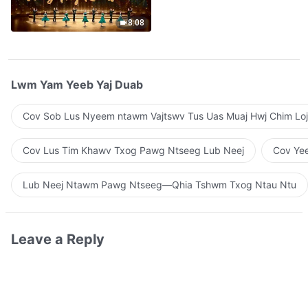
Qhuas”(A Cappella)
8:08
Lwm Yam Yeeb Yaj Duab
Cov Sob Lus Nyeem ntawm Vajtswv Tus Uas Muaj Hwj Chim Loj
Cov Lus Tim Khawv Txog Pawg Ntseeg Lub Neej
Cov Yee
Lub Neej Ntawm Pawg Ntseeg—Qhia Tshwm Txog Ntau Ntu
Leave a Reply