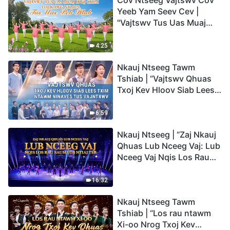
Cov Ntseeg Vajtswv Cov
Yeeb Yam Seev Cev |
"Vajtswv Tus Uas Muaj
Hwj Chim Loj Kawg
Nkaus, Tus Uas Peb Hlub"
4:25
Nkauj Ntseeg Tawm
Tshiab | “Vajtswv Qhuas
Txoj Kev Hloov Siab Lees
Txim ntawm Ninaves tus
Vajntxwv”
6:59
Nkauj Ntseeg | “Zaj Nkauj
Qhuas Lub Nceeg Vaj: Lub
Nceeg Vaj Nqis Los Rau
Saum Lub Ntiaj Teb”
16:32
Nkauj Ntseeg Tawm
Tshiab | “Los rau ntawm
Xi-oo Nrog Txoj Kev