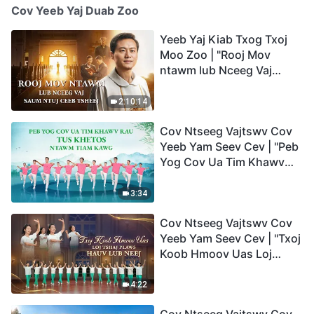
Cov Yeeb Yaj Duab Zoo
Yeeb Yaj Kiab Txog Txoj
Moo Zoo | "Rooj Mov
ntawm lub Nceeg Vaj
saum Ntuj Ceeb Tsheej"
2:10:14
Cov Ntseeg Vajtswv Cov
Yeeb Yam Seev Cev | "Peb
Yog Cov Ua Tim Khawv
rau Tus Khetos ntawm
Tiam Kawg"
3:34
Cov Ntseeg Vajtswv Cov
Yeeb Yam Seev Cev | "Txoj
Koob Hmoov Uas Loj
Tshaj Plaws hauv Lub
Neej"
4:22