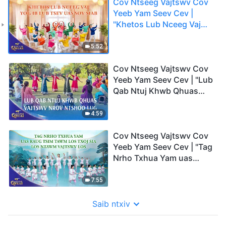
Cov Ntseeg Vajtswv Cov
Yeeb Yam Seev Cev |
"Khetos Lub Nceeg Vaj
Yog ib Lub Tsev uas Sov
Siab" | 2026 Cov Suab
5:52
Qhuas
Cov Ntseeg Vajtswv Cov
Yeeb Yam Seev Cev | "Lub
Qab Ntuj Khwb Qhuas
Vajtswv Nrov Ntshoo
Lug" | 2026 Cov Suab
4:59
Qhuas
Cov Ntseeg Vajtswv Cov
Yeeb Yam Seev Cev | "Tag
Nrho Txhua Yam uas
Raug Tsim Tawm Los Txoj
Sia Los Ntawm Vajtswv
7:55
Los" | 2026 Cov Suab
Qhuas
Saib ntxiv