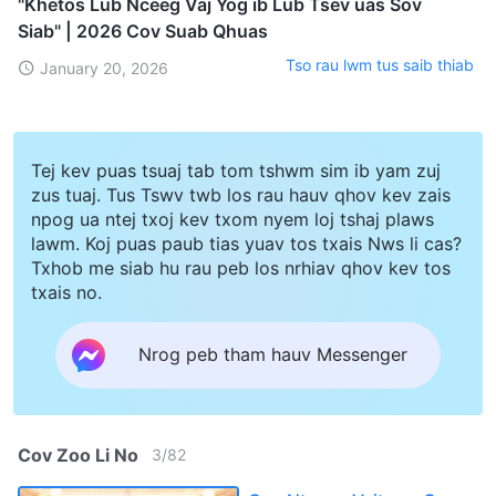
"Khetos Lub Nceeg Vaj Yog ib Lub Tsev uas Sov
Siab" | 2026 Cov Suab Qhuas
Tso rau lwm tus saib thiab
January 20, 2026
Tej kev puas tsuaj tab tom tshwm sim ib yam zuj
zus tuaj. Tus Tswv twb los rau hauv qhov kev zais
npog ua ntej txoj kev txom nyem loj tshaj plaws
lawm. Koj puas paub tias yuav tos txais Nws li cas?
Txhob me siab hu rau peb los nrhiav qhov kev tos
txais no.
Nrog peb tham hauv Messenger
Cov Zoo Li No
3
/
82