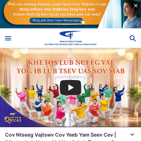
Cov Ntseeg Vajtswv Cov Yeeb Yam Seev Cev |