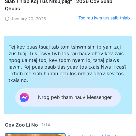
Siab Thiab Koj Tus Ntsujplig" | 2026 Cov Suab
Qhuas
Tso rau lwm tus saib thiab
January 20, 2026
Tej kev puas tsuaj tab tom tshwm sim ib yam zuj
zus tuaj. Tus Tswv twb los rau hauv qhov kev zais
npog ua ntej txoj kev txom nyem loj tshaj plaws
lawm. Koj puas paub tias yuav tos txais Nws li cas?
Txhob me siab hu rau peb los nrhiav qhov kev tos
txais no.
Nrog peb tham hauv Messenger
Cov Zoo Li No
1
/
14