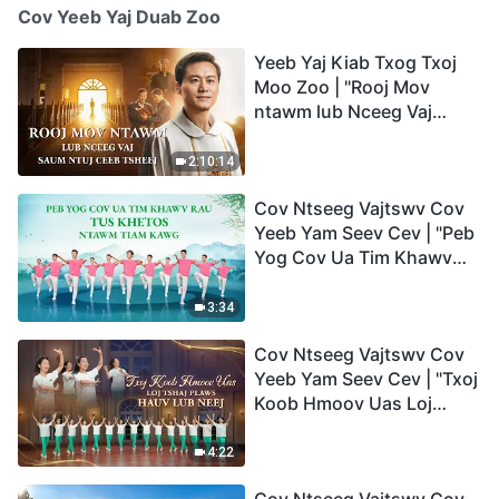
Cov Yeeb Yaj Duab Zoo
Yeeb Yaj Kiab Txog Txoj
Moo Zoo | "Rooj Mov
ntawm lub Nceeg Vaj
saum Ntuj Ceeb Tsheej"
2:10:14
Cov Ntseeg Vajtswv Cov
Yeeb Yam Seev Cev | "Peb
Yog Cov Ua Tim Khawv
rau Tus Khetos ntawm
Tiam Kawg"
3:34
Cov Ntseeg Vajtswv Cov
Yeeb Yam Seev Cev | "Txoj
Koob Hmoov Uas Loj
Tshaj Plaws hauv Lub
Neej"
4:22