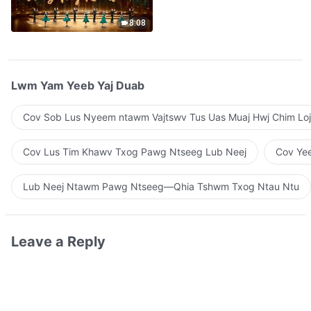
Qhuas”(A Cappella)
8:08
Lwm Yam Yeeb Yaj Duab
Cov Sob Lus Nyeem ntawm Vajtswv Tus Uas Muaj Hwj Chim Loj
Cov Lus Tim Khawv Txog Pawg Ntseeg Lub Neej
Cov Yee
Lub Neej Ntawm Pawg Ntseeg—Qhia Tshwm Txog Ntau Ntu
Leave a Reply