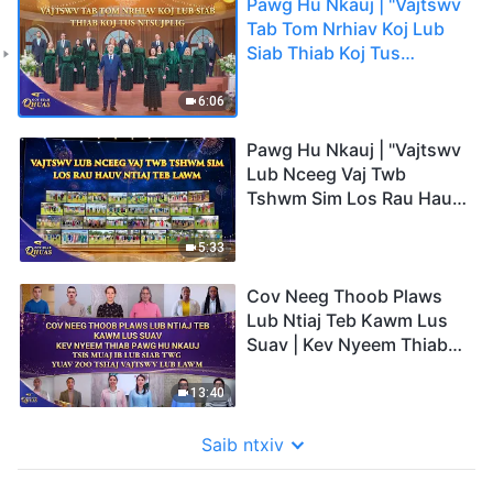
Pawg Hu Nkauj | "Vajtswv
Tab Tom Nrhiav Koj Lub
Siab Thiab Koj Tus
Ntsujplig" | 2026 Cov
Suab Qhuas
6:06
Pawg Hu Nkauj | "Vajtswv
Lub Nceeg Vaj Twb
Tshwm Sim Los Rau Hauv
Ntiaj Teb Lawm" | 2026
Cov Suab Qhuas
5:33
Cov Neeg Thoob Plaws
Lub Ntiaj Teb Kawm Lus
Suav | Kev Nyeem Thiab
Pawg Hu Nkauj | Tsis
Muaj Ib Lub Siab Twg
13:40
Yuav Zoo Tshaj Vajtswv
Lub Lawm | 2026 Cov
Saib ntxiv
Suab Qhuas