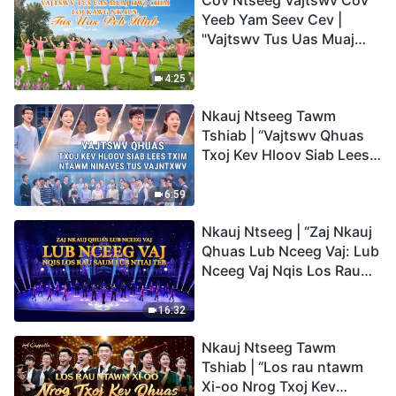
Cov Ntseeg Vajtswv Cov
Yeeb Yam Seev Cev |
"Vajtswv Tus Uas Muaj
Hwj Chim Loj Kawg
Nkaus, Tus Uas Peb Hlub"
4:25
Nkauj Ntseeg Tawm
Tshiab | “Vajtswv Qhuas
Txoj Kev Hloov Siab Lees
Txim ntawm Ninaves tus
Vajntxwv”
6:59
Nkauj Ntseeg | “Zaj Nkauj
Qhuas Lub Nceeg Vaj: Lub
Nceeg Vaj Nqis Los Rau
Saum Lub Ntiaj Teb”
16:32
Nkauj Ntseeg Tawm
Tshiab | “Los rau ntawm
Xi-oo Nrog Txoj Kev