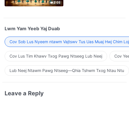
8:08
Lwm Yam Yeeb Yaj Duab
Cov Sob Lus Nyeem ntawm Vajtswv Tus Uas Muaj Hwj Chim Loj
Cov Lus Tim Khawv Txog Pawg Ntseeg Lub Neej
Cov Yee
Lub Neej Ntawm Pawg Ntseeg—Qhia Tshwm Txog Ntau Ntu
Leave a Reply