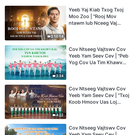
Yeeb Yaj Kiab Txog Txoj
Moo Zoo | "Rooj Mov
ntawm lub Nceeg Vaj
saum Ntuj Ceeb Tsheej"
2:10:14
Cov Ntseeg Vajtswv Cov
Yeeb Yam Seev Cev | "Peb
Yog Cov Ua Tim Khawv
rau Tus Khetos ntawm
Tiam Kawg"
3:34
Cov Ntseeg Vajtswv Cov
Yeeb Yam Seev Cev | "Txoj
Koob Hmoov Uas Loj
Tshaj Plaws hauv Lub
Neej"
4:22
Cov Ntseeg Vajtswv Cov
Yeeb Yam Seev Cev |