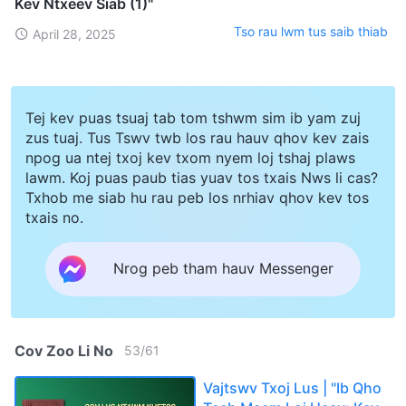
Kev Ntxeev Siab (1)"
Tso rau lwm tus saib thiab
April 28, 2025
Tej kev puas tsuaj tab tom tshwm sim ib yam zuj
zus tuaj. Tus Tswv twb los rau hauv qhov kev zais
npog ua ntej txoj kev txom nyem loj tshaj plaws
lawm. Koj puas paub tias yuav tos txais Nws li cas?
Txhob me siab hu rau peb los nrhiav qhov kev tos
txais no.
Nrog peb tham hauv Messenger
Cov Zoo Li No
53
/
61
Vajtswv Txoj Lus | "Ib Qho