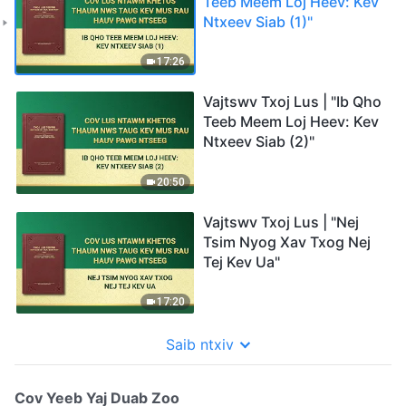
Teeb Meem Loj Heev: Kev
Ntxeev Siab (1)"
17:26
Vajtswv Txoj Lus | "Ib Qho
Teeb Meem Loj Heev: Kev
Ntxeev Siab (2)"
20:50
Vajtswv Txoj Lus | "Nej
Tsim Nyog Xav Txog Nej
Tej Kev Ua"
17:20
Saib ntxiv
Cov Yeeb Yaj Duab Zoo