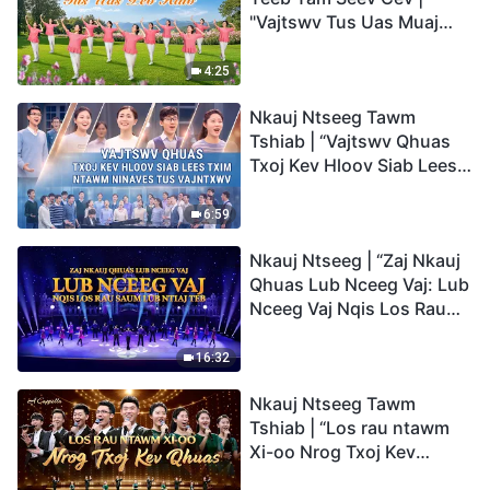
"Vajtswv Tus Uas Muaj
Hwj Chim Loj Kawg
Nkaus, Tus Uas Peb Hlub"
4:25
Nkauj Ntseeg Tawm
Tshiab | “Vajtswv Qhuas
Txoj Kev Hloov Siab Lees
Txim ntawm Ninaves tus
Vajntxwv”
6:59
Nkauj Ntseeg | “Zaj Nkauj
Qhuas Lub Nceeg Vaj: Lub
Nceeg Vaj Nqis Los Rau
Saum Lub Ntiaj Teb”
16:32
Nkauj Ntseeg Tawm
Tshiab | “Los rau ntawm
Xi-oo Nrog Txoj Kev
Qhuas”(A Cappella)