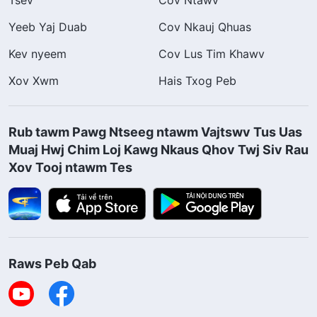
Tsev
Cov Ntawv
Yeeb Yaj Duab
Cov Nkauj Qhuas
Kev nyeem
Cov Lus Tim Khawv
Xov Xwm
Hais Txog Peb
Rub tawm Pawg Ntseeg ntawm Vajtswv Tus Uas
Muaj Hwj Chim Loj Kawg Nkaus Qhov Twj Siv Rau
Xov Tooj ntawm Tes
Raws Peb Qab