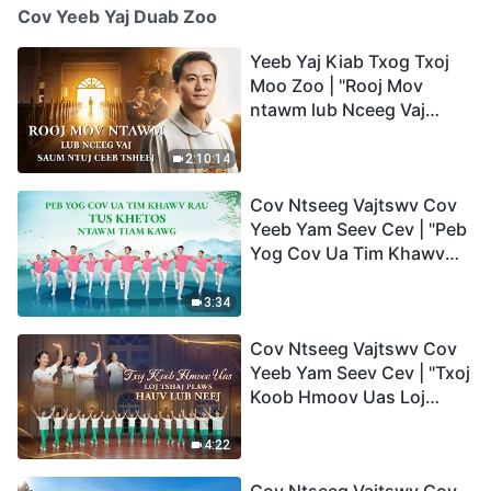
Cov Yeeb Yaj Duab Zoo
Yeeb Yaj Kiab Txog Txoj
Moo Zoo | "Rooj Mov
ntawm lub Nceeg Vaj
saum Ntuj Ceeb Tsheej"
2:10:14
Cov Ntseeg Vajtswv Cov
Yeeb Yam Seev Cev | "Peb
Yog Cov Ua Tim Khawv
rau Tus Khetos ntawm
Tiam Kawg"
3:34
Cov Ntseeg Vajtswv Cov
Yeeb Yam Seev Cev | "Txoj
Koob Hmoov Uas Loj
Tshaj Plaws hauv Lub
Neej"
4:22