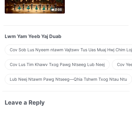
Qhuas”(A Cappella)
8:08
Lwm Yam Yeeb Yaj Duab
Cov Sob Lus Nyeem ntawm Vajtswv Tus Uas Muaj Hwj Chim Loj
Cov Lus Tim Khawv Txog Pawg Ntseeg Lub Neej
Cov Yee
Lub Neej Ntawm Pawg Ntseeg—Qhia Tshwm Txog Ntau Ntu
Leave a Reply