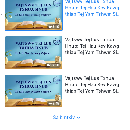
Vajtswv Tej Lus Txhua
Hnub: Tej Hau Kev Kawg
thiab Tej Yam Tshwm Sim
Los | Nqe Lus Uas Xaiv
Tawm Los 586
8:10
Vajtswv Tej Lus Txhua
Hnub: Tej Hau Kev Kawg
thiab Tej Yam Tshwm Sim
Los | Nqe Lus Uas Xaiv
Tawm Los 607
19:10
Vajtswv Tej Lus Txhua
Hnub: Tej Hau Kev Kawg
thiab Tej Yam Tshwm Sim
Los | Nqe Lus Uas Xaiv
Tawm Los 608
5:45
Saib ntxiv