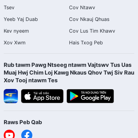
Tsev
Cov Ntawv
Yeeb Yaj Duab
Cov Nkauj Qhuas
Kev nyeem
Cov Lus Tim Khawv
Xov Xwm
Hais Txog Peb
Rub tawm Pawg Ntseeg ntawm Vajtswv Tus Uas
Muaj Hwj Chim Loj Kawg Nkaus Qhov Twj Siv Rau
Xov Tooj ntawm Tes
Raws Peb Qab