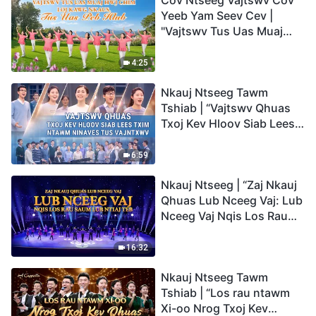
Cov Ntseeg Vajtswv Cov
Yeeb Yam Seev Cev |
"Vajtswv Tus Uas Muaj
Hwj Chim Loj Kawg
Nkaus, Tus Uas Peb Hlub"
4:25
Nkauj Ntseeg Tawm
Tshiab | “Vajtswv Qhuas
Txoj Kev Hloov Siab Lees
Txim ntawm Ninaves tus
Vajntxwv”
6:59
Nkauj Ntseeg | “Zaj Nkauj
Qhuas Lub Nceeg Vaj: Lub
Nceeg Vaj Nqis Los Rau
Saum Lub Ntiaj Teb”
16:32
Nkauj Ntseeg Tawm
Tshiab | “Los rau ntawm
Xi-oo Nrog Txoj Kev