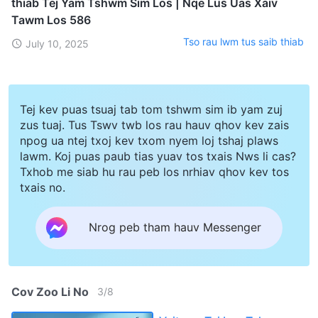
thiab Tej Yam Tshwm Sim Los | Nqe Lus Uas Xaiv
Tawm Los 586
Tso rau lwm tus saib thiab
July 10, 2025
Tej kev puas tsuaj tab tom tshwm sim ib yam zuj
zus tuaj. Tus Tswv twb los rau hauv qhov kev zais
npog ua ntej txoj kev txom nyem loj tshaj plaws
lawm. Koj puas paub tias yuav tos txais Nws li cas?
Txhob me siab hu rau peb los nrhiav qhov kev tos
txais no.
Nrog peb tham hauv Messenger
Cov Zoo Li No
3
/
8