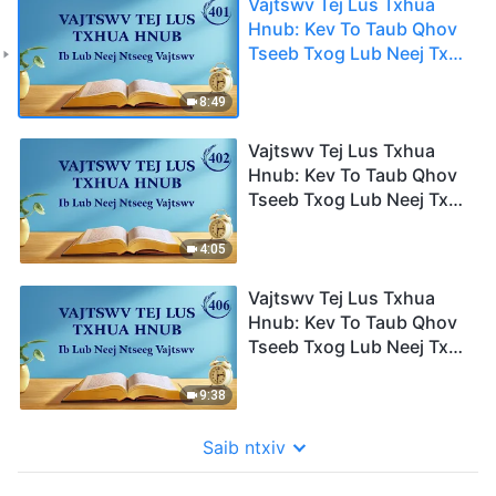
Vajtswv Tej Lus Txhua
Hnub: Kev To Taub Qhov
Tseeb Txog Lub Neej Txoj
Sia | Nqe Lus Uas Xaiv
Tawm Los 401
8:49
Vajtswv Tej Lus Txhua
Hnub: Kev To Taub Qhov
Tseeb Txog Lub Neej Txoj
Sia | Nqe Lus Uas Xaiv
Tawm Los 402
4:05
Vajtswv Tej Lus Txhua
Hnub: Kev To Taub Qhov
Tseeb Txog Lub Neej Txoj
Sia | Nqe Lus Uas Xaiv
Tawm Los 406
9:38
Saib ntxiv