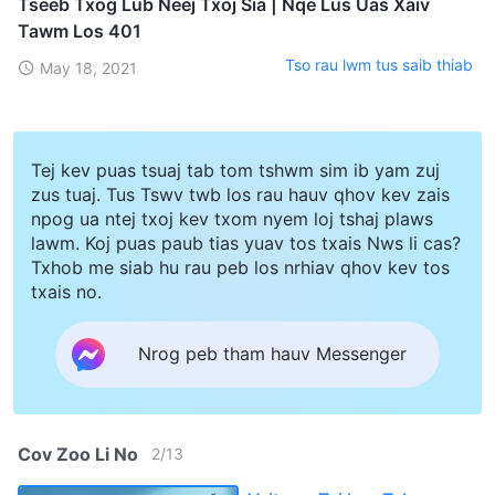
Tseeb Txog Lub Neej Txoj Sia | Nqe Lus Uas Xaiv
Tawm Los 401
Tso rau lwm tus saib thiab
May 18, 2021
Tej kev puas tsuaj tab tom tshwm sim ib yam zuj
zus tuaj. Tus Tswv twb los rau hauv qhov kev zais
npog ua ntej txoj kev txom nyem loj tshaj plaws
lawm. Koj puas paub tias yuav tos txais Nws li cas?
Txhob me siab hu rau peb los nrhiav qhov kev tos
txais no.
Nrog peb tham hauv Messenger
Cov Zoo Li No
2
/
13