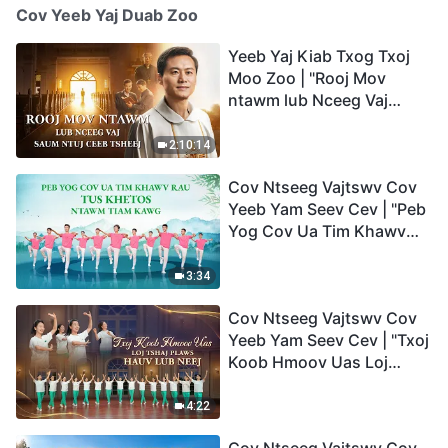
Cov Yeeb Yaj Duab Zoo
Yeeb Yaj Kiab Txog Txoj
Moo Zoo | "Rooj Mov
ntawm lub Nceeg Vaj
saum Ntuj Ceeb Tsheej"
2:10:14
Cov Ntseeg Vajtswv Cov
Yeeb Yam Seev Cev | "Peb
Yog Cov Ua Tim Khawv
rau Tus Khetos ntawm
Tiam Kawg"
3:34
Cov Ntseeg Vajtswv Cov
Yeeb Yam Seev Cev | "Txoj
Koob Hmoov Uas Loj
Tshaj Plaws hauv Lub
Neej"
4:22