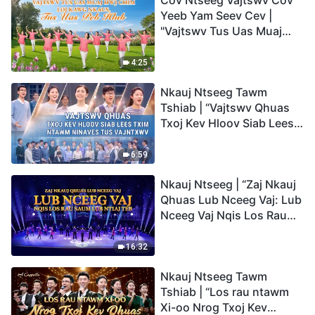
Cov Ntseeg Vajtswv Cov
Yeeb Yam Seev Cev |
"Vajtswv Tus Uas Muaj
Hwj Chim Loj Kawg
Nkaus, Tus Uas Peb Hlub"
4:25
Nkauj Ntseeg Tawm
Tshiab | “Vajtswv Qhuas
Txoj Kev Hloov Siab Lees
Txim ntawm Ninaves tus
Vajntxwv”
6:59
Nkauj Ntseeg | “Zaj Nkauj
Qhuas Lub Nceeg Vaj: Lub
Nceeg Vaj Nqis Los Rau
Saum Lub Ntiaj Teb”
16:32
Nkauj Ntseeg Tawm
Tshiab | “Los rau ntawm
Xi-oo Nrog Txoj Kev