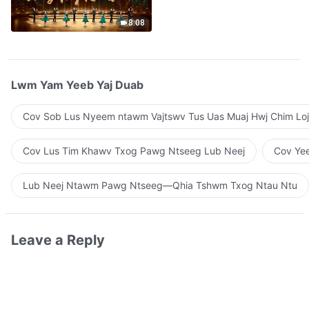
Qhuas”(A Cappella)
8:08
Lwm Yam Yeeb Yaj Duab
Cov Sob Lus Nyeem ntawm Vajtswv Tus Uas Muaj Hwj Chim Loj
Cov Lus Tim Khawv Txog Pawg Ntseeg Lub Neej
Cov Yee
Lub Neej Ntawm Pawg Ntseeg—Qhia Tshwm Txog Ntau Ntu
Leave a Reply