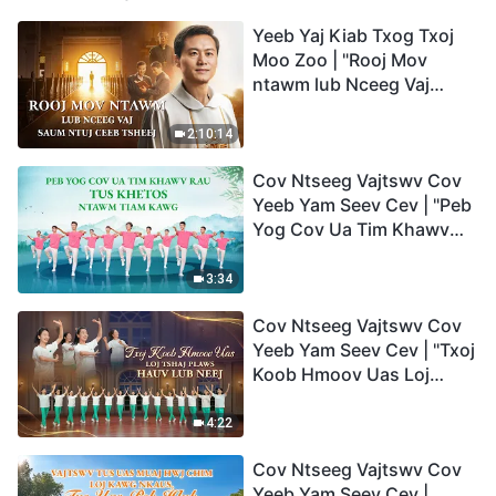
Yeeb Yaj Kiab Txog Txoj
Moo Zoo | "Rooj Mov
ntawm lub Nceeg Vaj
saum Ntuj Ceeb Tsheej"
2:10:14
Cov Ntseeg Vajtswv Cov
Yeeb Yam Seev Cev | "Peb
Yog Cov Ua Tim Khawv
rau Tus Khetos ntawm
Tiam Kawg"
3:34
Cov Ntseeg Vajtswv Cov
Yeeb Yam Seev Cev | "Txoj
Koob Hmoov Uas Loj
Tshaj Plaws hauv Lub
Neej"
4:22
Cov Ntseeg Vajtswv Cov
Yeeb Yam Seev Cev |