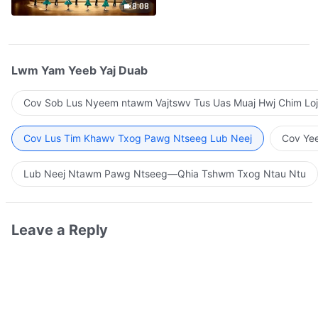
8:08
Lwm Yam Yeeb Yaj Duab
Cov Sob Lus Nyeem ntawm Vajtswv Tus Uas Muaj Hwj Chim Loj
Cov Lus Tim Khawv Txog Pawg Ntseeg Lub Neej
Cov Yee
Lub Neej Ntawm Pawg Ntseeg—Qhia Tshwm Txog Ntau Ntu
Leave a Reply