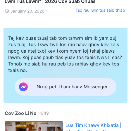
Lwm Tus Lawm" | 2026 Cov Suab Qhuas
Tso rau lwm tus saib thiab
January 20, 2026
Tej kev puas tsuaj tab tom tshwm sim ib yam zuj
zus tuaj. Tus Tswv twb los rau hauv qhov kev zais
npog ua ntej txoj kev txom nyem loj tshaj plaws
lawm. Koj puas paub tias yuav tos txais Nws li cas?
Txhob me siab hu rau peb los nrhiav qhov kev tos
txais no.
Nrog peb tham hauv Messenger
Cov Zoo Li No
1
/
49
Lus Tim Khawv Khixatia |