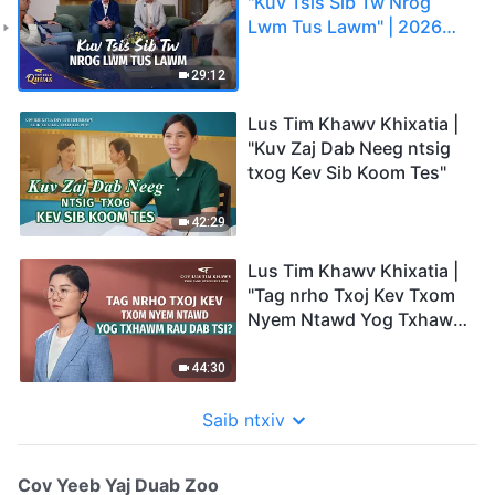
"Kuv Tsis Sib Tw Nrog
Lwm Tus Lawm" | 2026
Cov Suab Qhuas
29:12
Lus Tim Khawv Khixatia |
"Kuv Zaj Dab Neeg ntsig
txog Kev Sib Koom Tes"
42:29
Lus Tim Khawv Khixatia |
"Tag nrho Txoj Kev Txom
Nyem Ntawd Yog Txhawm
Rau Dab Tsi?"
44:30
Saib ntxiv
Cov Yeeb Yaj Duab Zoo