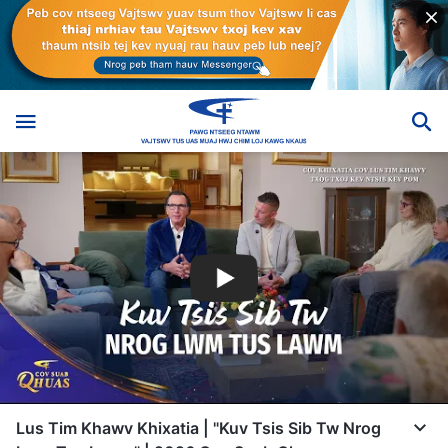
Lus Tim Khawv Khixatia | "Kuv Tsis Sib Tw Nrog