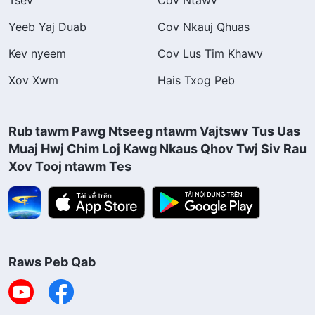
Tsev
Cov Ntawv
Yeeb Yaj Duab
Cov Nkauj Qhuas
Kev nyeem
Cov Lus Tim Khawv
Xov Xwm
Hais Txog Peb
Rub tawm Pawg Ntseeg ntawm Vajtswv Tus Uas
Muaj Hwj Chim Loj Kawg Nkaus Qhov Twj Siv Rau
Xov Tooj ntawm Tes
Raws Peb Qab