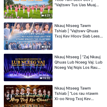
"Vajtswv Tus Uas Muaj
Hwj Chim Loj Kawg
Nkaus, Tus Uas Peb Hlub"
4:25
Nkauj Ntseeg Tawm
Tshiab | “Vajtswv Qhuas
Txoj Kev Hloov Siab Lees
Txim ntawm Ninaves tus
Vajntxwv”
6:59
Nkauj Ntseeg | “Zaj Nkauj
Qhuas Lub Nceeg Vaj: Lub
Nceeg Vaj Nqis Los Rau
Saum Lub Ntiaj Teb”
16:32
Nkauj Ntseeg Tawm
Tshiab | “Los rau ntawm
Xi-oo Nrog Txoj Kev
Qhuas”(A Cappella)