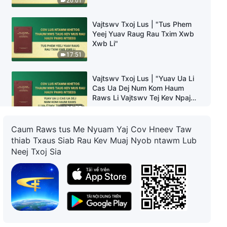
20:01
Vajtswv Txoj Lus | "Tus Phem
Yeej Yuav Raug Rau Txim Xwb
Xwb Li"
17:51
Vajtswv Txoj Lus | "Yuav Ua Li
Cas Ua Dej Num Kom Haum
Raws Li Vajtswv Tej Kev Npaj
Siab"
23:57
Caum Raws tus Me Nyuam Yaj Cov Hneev Taw
Vajtswv Txoj Lus | "Hais Txog
thiab Txaus Siab Rau Kev Muaj Nyob ntawm Lub
Qhov Vajtswv Siv Tib Neeg"
Neej Txoj Sia
7:06
Vajtswv Txoj Lus | "Cov Lus Txib
ntawm Tiam Tshiab"
16:58