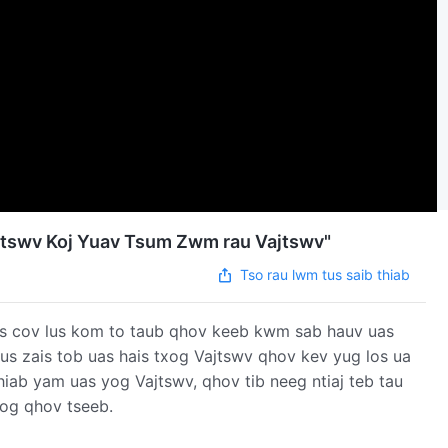
ajtswv Koj Yuav Tsum Zwm rau Vajtswv"
Tso rau lwm tus saib thiab
s cov lus kom to taub qhov keeb kwm sab hauv uas
 lus zais tob uas hais txog Vajtswv qhov kev yug los ua
hiab yam uas yog Vajtswv, qhov tib neeg ntiaj teb tau
xog qhov tseeb.