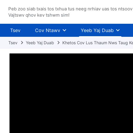
Peb zoo siab txais tos txhua tus neeg nrhiav uas tos ntsoov
Vajtswv qhov kev tshwm sim!
Tsev
Cov Ntawv
Yeeb Yaj Duab
Tsev
Yeeb Yaj Duab
Khetos Cov Lus Thaum Nws Taug K