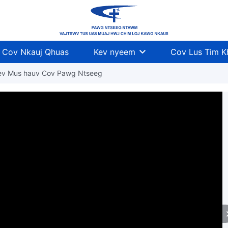
Cov Nkauj Qhuas
Kev nyeem
Cov Lus Tim 
ev Mus hauv Cov Pawg Ntseeg