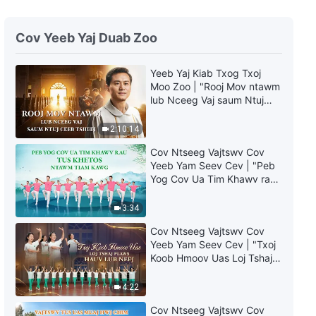
Vajtswv Txoj Lus | "Lub Nceeg
Vaj Ib Txhiab Xyoo Tau Los Txog
Cov Yeeb Yaj Duab Zoo
Lawm"
17:36
Yeeb Yaj Kiab Txog Txoj
Moo Zoo | "Rooj Mov ntawm
Vajtswv Txoj Lus | "Koj Yuav
lub Nceeg Vaj saum Ntuj
Tsum Paub Tias Tus Vajtswv
Ceeb Tsheej"
Uas Muaj Tiag Ces Yog Vajtswv
2:10:14
Tus Kheej Ntag"
22:20
Cov Ntseeg Vajtswv Cov
Yeeb Yam Seev Cev | "Peb
Vajtswv Txoj Lus | “Qhov Paub
Yog Cov Ua Tim Khawv rau
Vajtswv Tes Dej Num Hnub No”
Tus Khetos ntawm Tiam
Kawg"
3:34
27:12
Cov Ntseeg Vajtswv Cov
Vajtswv Txoj Lus | "Vajtswv Tes
Yeeb Yam Seev Cev | "Txoj
Hauj Lwm Puas Yooj Yim Npaum
Koob Hmoov Uas Loj Tshaj
Li Tib Neeg Xav?"
Plaws hauv Lub Neej"
16:44
4:22
Cov Ntseeg Vajtswv Cov