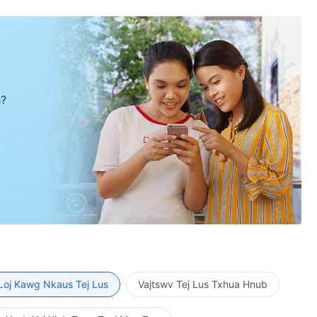
s?
Loj Kawg Nkaus Tej Lus
Vajtswv Tej Lus Txhua Hnub