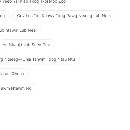
 Yeeb Yaj Kiab Txog Txoj Moo Zoo
eeg
Cov Lus Tim Khawv Txog Pawg Ntseeg Lub Neej
aub ntawm Lub Neej
Hu Nkauj thiab Seev Cev
wg Ntseeg—Qhia Tshwm Txog Ntau Ntu
 Nkauj Qhuas
o Tawm Ntawm No