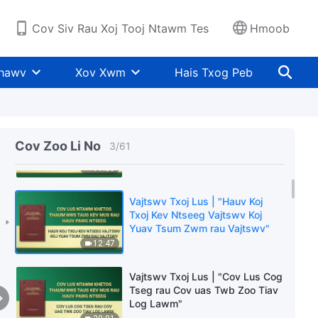
Cov Siv Rau Xoj Tooj Ntawm Tes
Hmoob
Vajtswv Txoj Lus | "Yam Kev
Xam Pom Uas Cov Neeg Ntseeg
Khawv
Xov Xwm
Hais Txog Peb
Yuav Tau Tuav Tseg"
10:00
Vajtswv Txoj Lus | "Cov Tib
Neeg Qias Vuab Tsuab Tsis
Cov Zoo Li No
3
/
61
Muaj Peev Xwm Sawv Cev Tam
Tau Vajtswv"
11:39
Vajtswv Txoj Lus | "Hauv Koj
Txoj Kev Ntseeg Vajtswv Koj
Yuav Tsum Zwm rau Vajtswv"
12:47
Vajtswv Txoj Lus | "Cov Lus Cog
Tseg rau Cov uas Twb Zoo Tiav
Log Lawm"