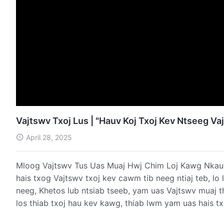
Vajtswv Txoj Lus | "Hauv Koj Txoj Kev Ntseeg V
April 28, 2025
Mloog Vajtswv Tus Uas Muaj Hwj Chim Loj Kawg Nkau
hais txog Vajtswv txoj kev cawm tib neeg ntiaj teb, lo
neeg, Khetos lub ntsiab tseeb, yam uas Vajtswv muaj t
los thiab txoj hau kev kawg, thiab lwm yam uas hais t