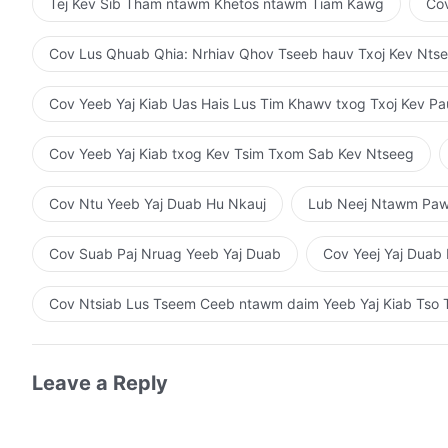
Tej Kev Sib Tham ntawm Khetos ntawm Tiam Kawg
Cov
Cov Lus Qhuab Qhia: Nrhiav Qhov Tseeb hauv Txoj Kev Nts
Cov Yeeb Yaj Kiab Uas Hais Lus Tim Khawv txog Txoj Kev P
Cov Yeeb Yaj Kiab txog Kev Tsim Txom Sab Kev Ntseeg
Cov Ntu Yeeb Yaj Duab Hu Nkauj
Lub Neej Ntawm Pa
Cov Suab Paj Nruag Yeeb Yaj Duab
Cov Yeej Yaj Duab
Cov Ntsiab Lus Tseem Ceeb ntawm daim Yeeb Yaj Kiab Ts
Leave a Reply