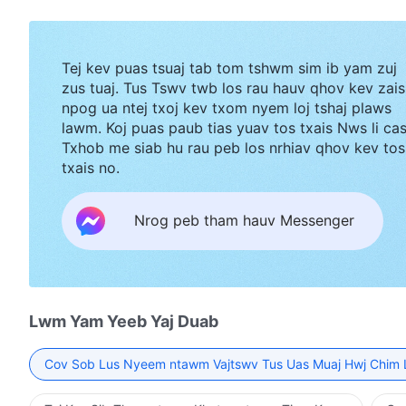
Tej kev puas tsuaj tab tom tshwm sim ib yam zuj
zus tuaj. Tus Tswv twb los rau hauv qhov kev zais
npog ua ntej txoj kev txom nyem loj tshaj plaws
lawm. Koj puas paub tias yuav tos txais Nws li ca
Txhob me siab hu rau peb los nrhiav qhov kev tos
txais no.
Nrog peb tham hauv Messenger
Lwm Yam Yeeb Yaj Duab
Cov Sob Lus Nyeem ntawm Vajtswv Tus Uas Muaj Hwj Chim 