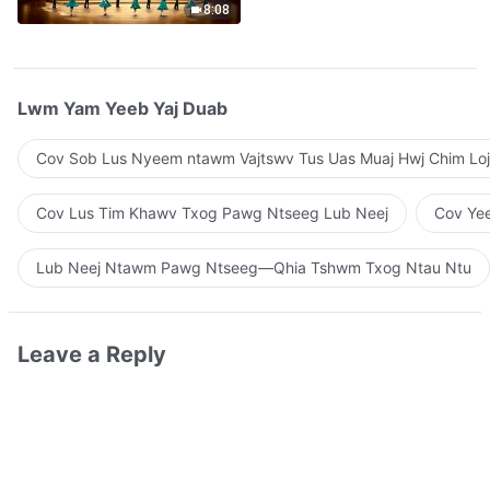
8:08
Lwm Yam Yeeb Yaj Duab
Cov Sob Lus Nyeem ntawm Vajtswv Tus Uas Muaj Hwj Chim Loj
Cov Lus Tim Khawv Txog Pawg Ntseeg Lub Neej
Cov Yee
Lub Neej Ntawm Pawg Ntseeg—Qhia Tshwm Txog Ntau Ntu
Leave a Reply