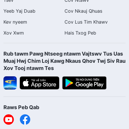
Tsev
Cov Ntawv
Yeeb Yaj Duab
Cov Nkauj Qhuas
Kev nyeem
Cov Lus Tim Khawv
Xov Xwm
Hais Txog Peb
Rub tawm Pawg Ntseeg ntawm Vajtswv Tus Uas
Muaj Hwj Chim Loj Kawg Nkaus Qhov Twj Siv Rau
Xov Tooj ntawm Tes
Raws Peb Qab