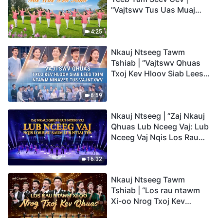
"Vajtswv Tus Uas Muaj
Hwj Chim Loj Kawg
Nkaus, Tus Uas Peb Hlub"
4:25
Nkauj Ntseeg Tawm
Tshiab | “Vajtswv Qhuas
Txoj Kev Hloov Siab Lees
Txim ntawm Ninaves tus
Vajntxwv”
6:59
Nkauj Ntseeg | “Zaj Nkauj
Qhuas Lub Nceeg Vaj: Lub
Nceeg Vaj Nqis Los Rau
Saum Lub Ntiaj Teb”
16:32
Nkauj Ntseeg Tawm
Tshiab | “Los rau ntawm
Xi-oo Nrog Txoj Kev
Qhuas”(A Cappella)