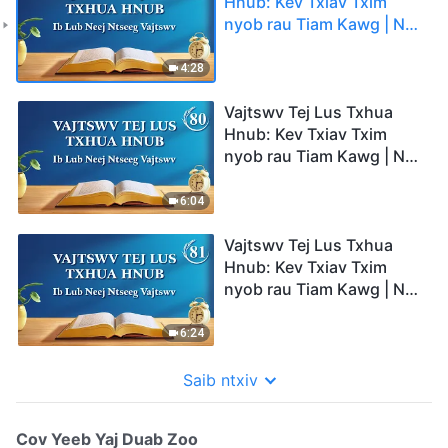
Hnub: Kev Txiav Txim
nyob rau Tiam Kawg | Nqe
Lus Uas Xaiv Tawm Los
79
4:28
Vajtswv Tej Lus Txhua
Hnub: Kev Txiav Txim
nyob rau Tiam Kawg | Nqe
Lus Uas Xaiv Tawm Los
80
6:04
Vajtswv Tej Lus Txhua
Hnub: Kev Txiav Txim
nyob rau Tiam Kawg | Nqe
Lus Uas Xaiv Tawm Los
81
6:24
Saib ntxiv
Cov Yeeb Yaj Duab Zoo