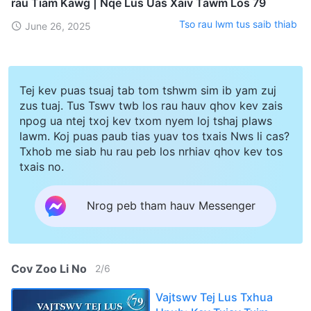
rau Tiam Kawg | Nqe Lus Uas Xaiv Tawm Los 79
Tso rau lwm tus saib thiab
June 26, 2025
Tej kev puas tsuaj tab tom tshwm sim ib yam zuj
zus tuaj. Tus Tswv twb los rau hauv qhov kev zais
npog ua ntej txoj kev txom nyem loj tshaj plaws
lawm. Koj puas paub tias yuav tos txais Nws li cas?
Txhob me siab hu rau peb los nrhiav qhov kev tos
txais no.
Nrog peb tham hauv Messenger
Cov Zoo Li No
2
/
6
Vajtswv Tej Lus Txhua