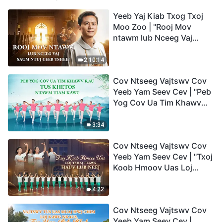
Yeeb Yaj Kiab Txog Txoj
Moo Zoo | "Rooj Mov
ntawm lub Nceeg Vaj
saum Ntuj Ceeb Tsheej"
2:10:14
Cov Ntseeg Vajtswv Cov
Yeeb Yam Seev Cev | "Peb
Yog Cov Ua Tim Khawv
rau Tus Khetos ntawm
Tiam Kawg"
3:34
Cov Ntseeg Vajtswv Cov
Yeeb Yam Seev Cev | "Txoj
Koob Hmoov Uas Loj
Tshaj Plaws hauv Lub
Neej"
4:22
Cov Ntseeg Vajtswv Cov
Yeeb Yam Seev Cev |