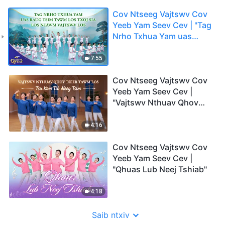
Cov Ntseeg Vajtswv Cov
Yeeb Yam Seev Cev | "Tag
Nrho Txhua Yam uas
Raug Tsim Tawm Los Txoj
Sia Los Ntawm Vajtswv
7:55
Los" | 2026 Cov Suab
Qhuas
Cov Ntseeg Vajtswv Cov
Yeeb Yam Seev Cev |
"Vajtswv Nthuav Qhov
Tseeb Tawm los Tsa Kom
Tib Neeg Tsim"
4:16
Cov Ntseeg Vajtswv Cov
Yeeb Yam Seev Cev |
"Qhuas Lub Neej Tshiab"
4:18
Saib ntxiv