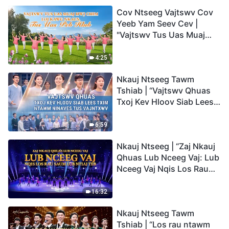
Cov Ntseeg Vajtswv Cov
Yeeb Yam Seev Cev |
"Vajtswv Tus Uas Muaj
Hwj Chim Loj Kawg
Nkaus, Tus Uas Peb Hlub"
4:25
Nkauj Ntseeg Tawm
Tshiab | “Vajtswv Qhuas
Txoj Kev Hloov Siab Lees
Txim ntawm Ninaves tus
Vajntxwv”
6:59
Nkauj Ntseeg | “Zaj Nkauj
Qhuas Lub Nceeg Vaj: Lub
Nceeg Vaj Nqis Los Rau
Saum Lub Ntiaj Teb”
16:32
Nkauj Ntseeg Tawm
Tshiab | “Los rau ntawm