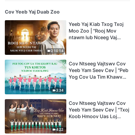
Cov Yeeb Yaj Duab Zoo
Yeeb Yaj Kiab Txog Txoj
Moo Zoo | "Rooj Mov
ntawm lub Nceeg Vaj
saum Ntuj Ceeb Tsheej"
2:10:14
Cov Ntseeg Vajtswv Cov
Yeeb Yam Seev Cev | "Peb
Yog Cov Ua Tim Khawv
rau Tus Khetos ntawm
Tiam Kawg"
3:34
Cov Ntseeg Vajtswv Cov
Yeeb Yam Seev Cev | "Txoj
Koob Hmoov Uas Loj
Tshaj Plaws hauv Lub
Neej"
4:22