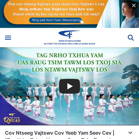
Cov Ntseeg Vajtswv Cov Yeeb Yam Seev Cev |