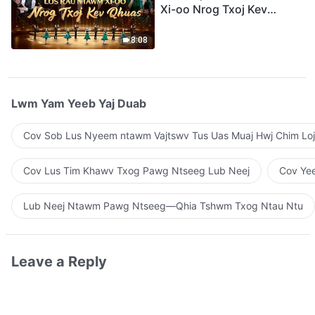
Xi-oo Nrog Txoj Kev
Qhuas”(A Cappella)
8:08
Lwm Yam Yeeb Yaj Duab
Cov Sob Lus Nyeem ntawm Vajtswv Tus Uas Muaj Hwj Chim Loj
Cov Lus Tim Khawv Txog Pawg Ntseeg Lub Neej
Cov Yee
Lub Neej Ntawm Pawg Ntseeg—Qhia Tshwm Txog Ntau Ntu
Leave a Reply