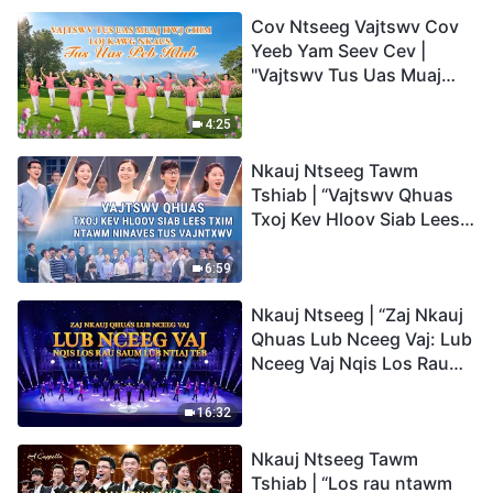
Cov Ntseeg Vajtswv Cov
Yeeb Yam Seev Cev |
"Vajtswv Tus Uas Muaj
Hwj Chim Loj Kawg
Nkaus, Tus Uas Peb Hlub"
4:25
Nkauj Ntseeg Tawm
Tshiab | “Vajtswv Qhuas
Txoj Kev Hloov Siab Lees
Txim ntawm Ninaves tus
Vajntxwv”
6:59
Nkauj Ntseeg | “Zaj Nkauj
Qhuas Lub Nceeg Vaj: Lub
Nceeg Vaj Nqis Los Rau
Saum Lub Ntiaj Teb”
16:32
Nkauj Ntseeg Tawm
Tshiab | “Los rau ntawm