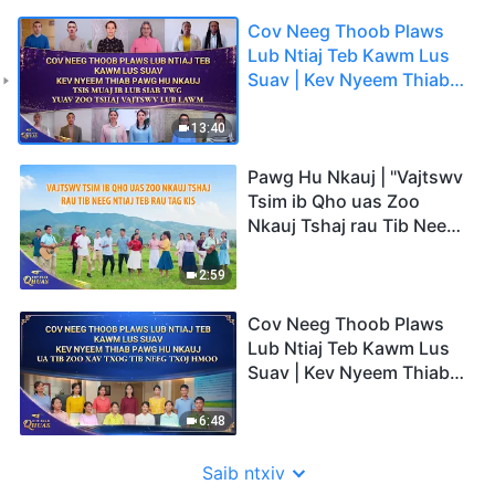
Cov Neeg Thoob Plaws
Lub Ntiaj Teb Kawm Lus
Suav | Kev Nyeem Thiab
Pawg Hu Nkauj | Tsis
Muaj Ib Lub Siab Twg
13:40
Yuav Zoo Tshaj Vajtswv
Lub Lawm | 2026 Cov
Pawg Hu Nkauj | "Vajtswv
Suab Qhuas
Tsim ib Qho uas Zoo
Nkauj Tshaj rau Tib Neeg
Ntiaj Teb rau Tag Kis" |
2026 Cov Suab Qhuas
2:59
Cov Neeg Thoob Plaws
Lub Ntiaj Teb Kawm Lus
Suav | Kev Nyeem Thiab
Pawg Hu Nkauj | Ua Tib
Zoo Xav txog Tib Neeg
6:48
Txoj Hmoo | 2026 Cov
Suab Qhuas
Saib ntxiv