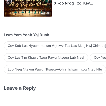
Xi-oo Nrog Txoj Kev
Qhuas”(A Cappella)
8:08
Lwm Yam Yeeb Yaj Duab
Cov Sob Lus Nyeem ntawm Vajtswv Tus Uas Muaj Hwj Chim Loj
Cov Lus Tim Khawv Txog Pawg Ntseeg Lub Neej
Cov Yee
Lub Neej Ntawm Pawg Ntseeg—Qhia Tshwm Txog Ntau Ntu
Leave a Reply