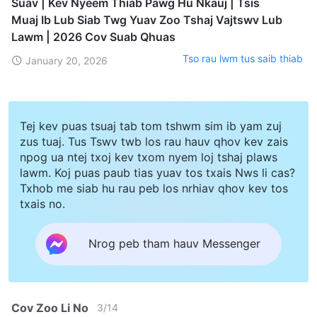
Suav | Kev Nyeem Thiab Pawg Hu Nkauj | Tsis
Muaj Ib Lub Siab Twg Yuav Zoo Tshaj Vajtswv Lub
Lawm | 2026 Cov Suab Qhuas
Tso rau lwm tus saib thiab
January 20, 2026
Tej kev puas tsuaj tab tom tshwm sim ib yam zuj
zus tuaj. Tus Tswv twb los rau hauv qhov kev zais
npog ua ntej txoj kev txom nyem loj tshaj plaws
lawm. Koj puas paub tias yuav tos txais Nws li cas?
Txhob me siab hu rau peb los nrhiav qhov kev tos
txais no.
Nrog peb tham hauv Messenger
Cov Zoo Li No
3
/
14