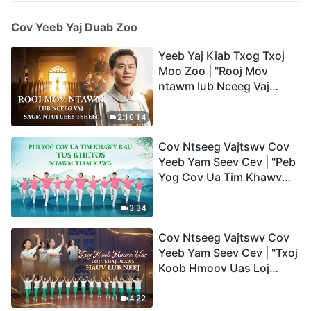
Cov Yeeb Yaj Duab Zoo
Yeeb Yaj Kiab Txog Txoj
Moo Zoo | "Rooj Mov
ntawm lub Nceeg Vaj
saum Ntuj Ceeb Tsheej"
2:10:14
Cov Ntseeg Vajtswv Cov
Yeeb Yam Seev Cev | "Peb
Yog Cov Ua Tim Khawv
rau Tus Khetos ntawm
Tiam Kawg"
3:34
Cov Ntseeg Vajtswv Cov
Yeeb Yam Seev Cev | "Txoj
Koob Hmoov Uas Loj
Tshaj Plaws hauv Lub
Neej"
4:22