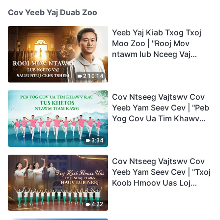
Cov Yeeb Yaj Duab Zoo
Yeeb Yaj Kiab Txog Txoj
Moo Zoo | "Rooj Mov
ntawm lub Nceeg Vaj
saum Ntuj Ceeb Tsheej"
2:10:14
Cov Ntseeg Vajtswv Cov
Yeeb Yam Seev Cev | "Peb
Yog Cov Ua Tim Khawv
rau Tus Khetos ntawm
Tiam Kawg"
3:34
Cov Ntseeg Vajtswv Cov
Yeeb Yam Seev Cev | "Txoj
Koob Hmoov Uas Loj
Tshaj Plaws hauv Lub
Neej"
4:22