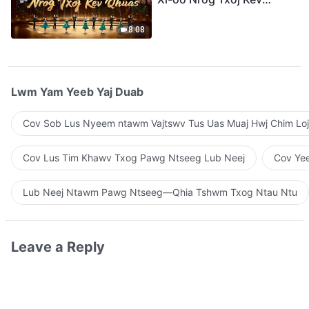
Qhuas”(A Cappella)
8:08
Lwm Yam Yeeb Yaj Duab
Cov Sob Lus Nyeem ntawm Vajtswv Tus Uas Muaj Hwj Chim Loj
Cov Lus Tim Khawv Txog Pawg Ntseeg Lub Neej
Cov Yee
Lub Neej Ntawm Pawg Ntseeg—Qhia Tshwm Txog Ntau Ntu
Leave a Reply