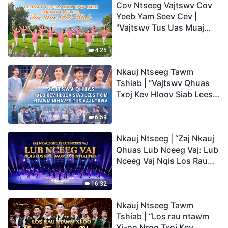
Cov Ntseeg Vajtswv Cov
Yeeb Yam Seev Cev |
"Vajtswv Tus Uas Muaj
Hwj Chim Loj Kawg
Nkaus, Tus Uas Peb Hlub"
4:25
Nkauj Ntseeg Tawm
Tshiab | “Vajtswv Qhuas
Txoj Kev Hloov Siab Lees
Txim ntawm Ninaves tus
Vajntxwv”
6:59
Nkauj Ntseeg | “Zaj Nkauj
Qhuas Lub Nceeg Vaj: Lub
Nceeg Vaj Nqis Los Rau
Saum Lub Ntiaj Teb”
16:32
Nkauj Ntseeg Tawm
Tshiab | “Los rau ntawm
Xi-oo Nrog Txoj Kev