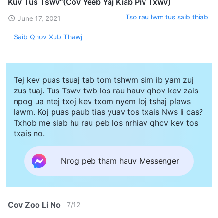
Kuv Tus Tswv"(Cov Yeeb Yaj Kiab Piv Txwv)
Tso rau lwm tus saib thiab
June 17, 2021
Saib Qhov Xub Thawj
Tej kev puas tsuaj tab tom tshwm sim ib yam zuj
zus tuaj. Tus Tswv twb los rau hauv qhov kev zais
npog ua ntej txoj kev txom nyem loj tshaj plaws
lawm. Koj puas paub tias yuav tos txais Nws li cas?
Txhob me siab hu rau peb los nrhiav qhov kev tos
txais no.
Nrog peb tham hauv Messenger
Cov Zoo Li No
7
/
12