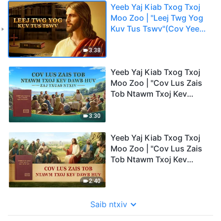
Yeeb Yaj Kiab Txog Txoj
Moo Zoo | "Leej Twg Yog
Kuv Tus Tswv"(Cov Yeeb
Yaj Kiab Piv Txwv)
3:38
Yeeb Yaj Kiab Txog Txoj
Moo Zoo | "Cov Lus Zais
Tob Ntawm Txoj Kev
Dawb Huv: Zaj Txuas
Ntxiv"(Cov Yeeb Yaj Kiab
3:30
Piv Txwv)
Yeeb Yaj Kiab Txog Txoj
Moo Zoo | "Cov Lus Zais
Tob Ntawm Txoj Kev
Dawb Huv" (Cov Yeeb Yaj
Kiab Piv Txwv)
2:40
Saib ntxiv