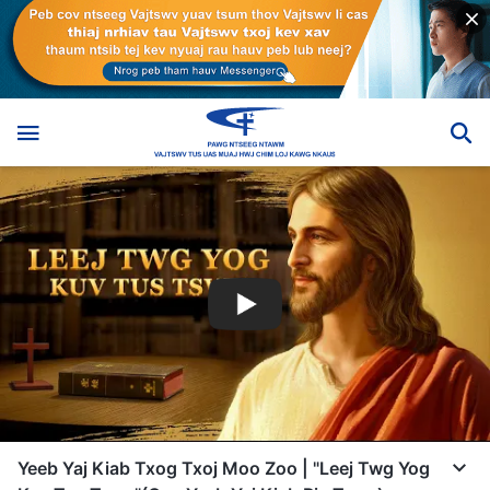
Yeeb Yaj Kiab Txog Txoj Moo Zoo | "Leej Twg Yog