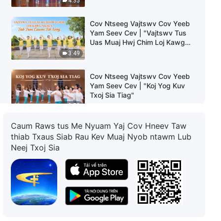
4:35
Mas Yog Txoj Koob Hmoov Uas
Loj Tshaj Plaws ntawm Txhua
Cov Ntseeg Vajtswv Cov Yeeb
Yam Huv Si"
Yam Seev Cev | "Vajtswv Tus
Uas Muaj Hwj Chim Loj Kawg
Nkaus Tab Tom Cawm Tib
3:49
Neeg"
Cov Ntseeg Vajtswv Cov Yeeb
Yam Seev Cev | "Koj Yog Kuv
Txoj Sia Tiag"
3:50
Caum Raws tus Me Nyuam Yaj Cov Hneev Taw
Cov Ntseeg Vajtswv Cov Yeeb
thiab Txaus Siab Rau Kev Muaj Nyob ntawm Lub
Yam Seev Cev | "Vajtswv Tus
Neej Txoj Sia
Uas Muaj Hwj Chim Loj Kawg
Nkaus, Tus Uas Peb Hlub"
4:25
Cov Ntseeg Vajtswv Cov Yeeb
Yam Seev Cev | "Txoj Koob
Hmoov Uas Loj Tshaj Plaws
hauv Lub Neej"
4:22