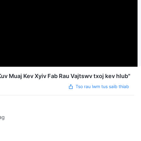
v Muaj Kev Xyiv Fab Rau Vajtswv txoj kev hlub"
Tso rau lwm tus saib thiab
ag