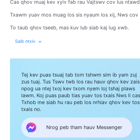
Cas qhov muaj kev xyiv fab rau Vajtswv cov lus ntawd 
Txawm yuav mos muag los sis nyaum los xij, Nws cov lu
To taub qhov tseeb, mas kuv lub siab kaj lug xwb.
Au, Vajtswv Tus Uas Muaj Hwj Chim Loj Kawg Nkaus ua
Saib ntxiv
Vajtswv Tus Uas Muaj Hwj Chim Loj Kawg Nkaus uas k
Cas qhov tseeb uas muab los no yuav muaj nuj nqis ua 
Tej kev puas tsuaj tab tom tshwm sim ib yam zuj
Cov lus tshiab, txoj kev kaj tshiab.
zus tuaj. Tus Tswv twb los rau hauv qhov kev zais
npog ua ntej txoj kev txom nyem loj tshaj plaws
Qhov muaj Vajtswv coj kev thiab nyob rau hauv txoj k
lawm. Koj puas paub tias yuav tos txais Nws li ca
Txhob me siab hu rau peb los nrhiav qhov kev tos
mas ua rau muaj kev zoo siab tiag tiag li.
txais no.
2
Nrog peb tham hauv Messenger
Kuv nyeem Vajtswv cov lus thiab nyob rau ntawm Vajts