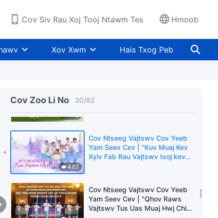
Ntseeg Mas Zoo Tiag Tiag Li"
6:57
Cov Siv Rau Xoj Tooj Ntawm Tes
Hmoob
Cov Ntseeg Vajtswv Cov Yeeb
Yam Seev Cev | "Vajtswv Pom
Khawv
Xov Xwm
Hais Txog Peb
Zoo Rau Cov Uas Hlub Nws"
3:18
Cov Ntseeg Vajtswv Cov Yeeb
Yam Seev Cev | "Vajtswv Txoj
Cov Zoo Li No
30
/
82
Kev Hlub Puag Tag Nrho Kuv
Lub Siab"
4:15
Cov Ntseeg Vajtswv Cov Yeeb
Yam Seev Cev | "Kuv Muaj Kev
Xyiv Fab Rau Vajtswv txoj kev
hlub"
4:03
Cov Ntseeg Vajtswv Cov Yeeb
Yam Seev Cev | "Qhov Raws
Vajtswv Tus Uas Muaj Hwj Chim
Loj Kawg Nkaus Qab Ntawd