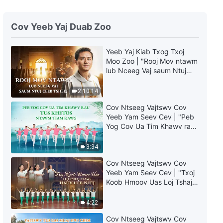
Cov Ntseeg Vajtswv Cov Yeeb
Yam Seev Cev | "Peb Yog Cov
Cov Yeeb Yaj Duab Zoo
Ua Tim Khawv rau Tus Khetos
ntawm Tiam Kawg"
3:34
Yeeb Yaj Kiab Txog Txoj
Moo Zoo | "Rooj Mov ntawm
Cov Ntseeg Vajtswv Cov Yeeb
lub Nceeg Vaj saum Ntuj
Yam Seev Cev | "Vajtswv Tus
Ceeb Tsheej"
Uas Muaj Hwj Chim Loj Kawg
2:10:14
Nkaus Hlub Kuv Tiag Tiag Li"
5:34
Cov Ntseeg Vajtswv Cov
Yeeb Yam Seev Cev | "Peb
Cov Ntseeg Vajtswv Cov Yeeb
Yog Cov Ua Tim Khawv rau
Yam Seev Cev | "Peb Qhuas
Tus Khetos ntawm Tiam
Vajtswv Kom Txaus Peb Lub
Kawg"
Siab"
3:34
5:17
Cov Ntseeg Vajtswv Cov
Cov Ntseeg Vajtswv Cov Yeeb
Yeeb Yam Seev Cev | "Txoj
Yam Seev Cev | "Txoj Kev Ua
Koob Hmoov Uas Loj Tshaj
Neej Nyob Rau Ntawm Vajtswv
Plaws hauv Lub Neej"
Lub Xub Ntiag Mas Muaj Kev
3:39
4:22
Xyiv Fab Heev"
Cov Ntseeg Vajtswv Cov