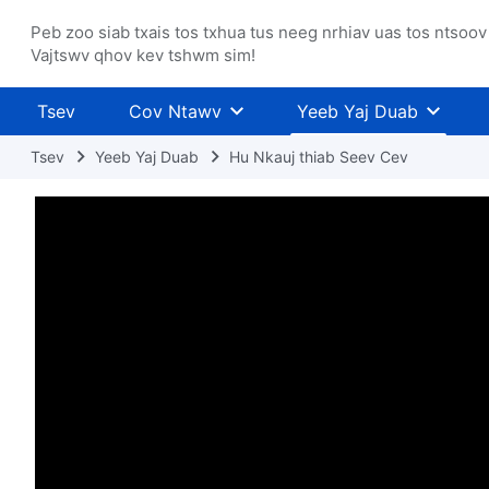
Peb zoo siab txais tos txhua tus neeg nrhiav uas tos ntsoov
Vajtswv qhov kev tshwm sim!
Tsev
Cov Ntawv
Yeeb Yaj Duab
Tsev
Yeeb Yaj Duab
Hu Nkauj thiab Seev Cev