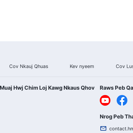
ev npaj siab, Nws tej kev npaj siab.
tib neeg
Nkauj Tshiab
Cov Nkauj Qhuas
Kev nyeem
Cov Lu
Muaj Hwj Chim Loj Kawg Nkaus Qhov
Raws Peb Q
Nrog Peb T
contact.h