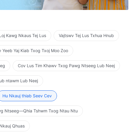
s moj yam thiaj li hloov lawm.
Loj Kawg Nkaus Tej Lus
Vajtswv Tej Lus Txhua Hnub
tswv tus kheej ob txhais tes cob ua tag nrho.
 Yeeb Yaj Kiab Txog Txoj Moo Zoo
s kuv hlub,
uv hlub.
eeg
Cov Lus Tim Khawv Txog Pawg Ntseeg Lub Neej
!
aub ntawm Lub Neej
Hu Nkauj thiab Seev Cev
ab tib neeg no.
wg Ntseeg—Qhia Tshwm Txog Ntau Ntu
is Vajtswv txoj kev hlub!
 Nkauj Qhuas