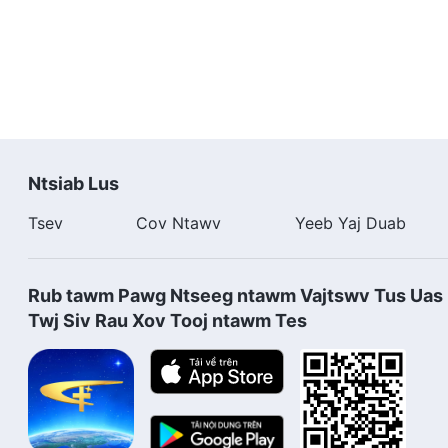
ua raws li Nws lub siab nyiam thiab xav txog Nws tej k
Cia li caum qhov tseeb thiab ua neej kom zoo nkaus li 
los qhuas Vajtswv, los qhuas Vajtswv.
los ntawm Raws Tus Me Nyuam Yaj Qab thiab Hu Cov 
Ntsiab Lus
Tsev
Cov Ntawv
Yeeb Yaj Duab
Rub tawm Pawg Ntseeg ntawm Vajtswv Tus Uas 
Twj Siv Rau Xov Tooj ntawm Tes