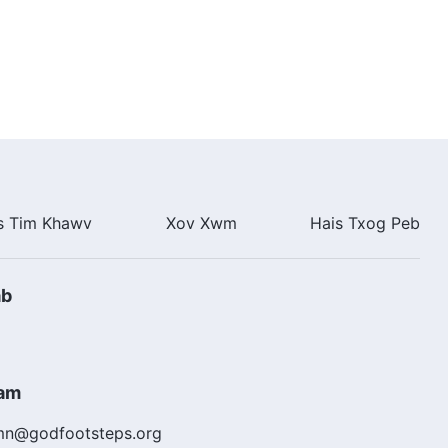
s Tim Khawv
Xov Xwm
Hais Txog Peb
ab
ham
mn@godfootsteps.org