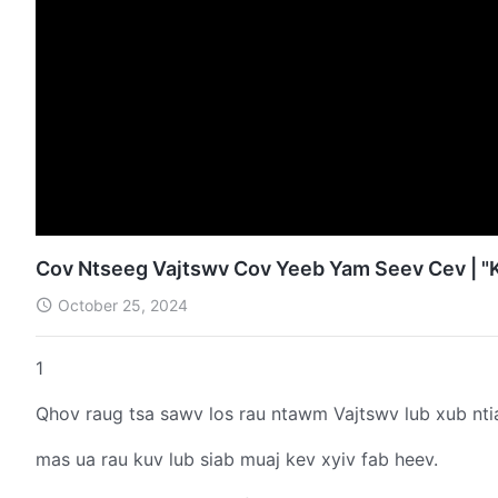
Cov Ntseeg Vajtswv Cov Yeeb Yam Seev Cev | "Ku
October 25, 2024
1
Qhov raug tsa sawv los rau ntawm Vajtswv lub xub nti
mas ua rau kuv lub siab muaj kev xyiv fab heev.