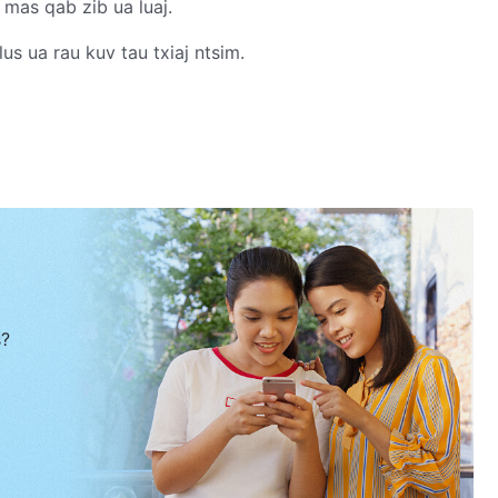
mas qab zib ua luaj.
s ua rau kuv tau txiaj ntsim.
s kuv hlub,
uv hlub.
luaj!
ev kaj ntawd
s?
wv lub xub ntiag txhua hnub.