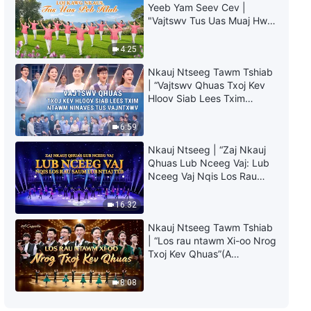
Cov Ntseeg Vajtswv Cov Yeeb
Yeeb Yam Seev Cev |
Yam Seev Cev | "Khetos Lub
"Vajtswv Tus Uas Muaj Hwj
Nceeg Vaj Twb Tshwm Los
Chim Loj Kawg Nkaus, Tus
Lawm"
4:16
Uas Peb Hlub"
4:25
Nkauj Ntseeg Tawm Tshiab
| “Vajtswv Qhuas Txoj Kev
Hloov Siab Lees Txim
ntawm Ninaves tus
Vajntxwv”
6:59
Nkauj Ntseeg | “Zaj Nkauj
Qhuas Lub Nceeg Vaj: Lub
Nceeg Vaj Nqis Los Rau
Saum Lub Ntiaj Teb”
16:32
Nkauj Ntseeg Tawm Tshiab
| “Los rau ntawm Xi-oo Nrog
Txoj Kev Qhuas”(A
Cappella)
8:08