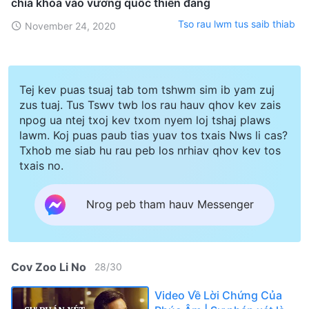
chìa khóa vào vương quốc thiên đàng
Tso rau lwm tus saib thiab
November 24, 2020
Tej kev puas tsuaj tab tom tshwm sim ib yam zuj
zus tuaj. Tus Tswv twb los rau hauv qhov kev zais
npog ua ntej txoj kev txom nyem loj tshaj plaws
lawm. Koj puas paub tias yuav tos txais Nws li cas?
Txhob me siab hu rau peb los nrhiav qhov kev tos
txais no.
Nrog peb tham hauv Messenger
Cov Zoo Li No
28
/
30
Video Về Lời Chứng Của