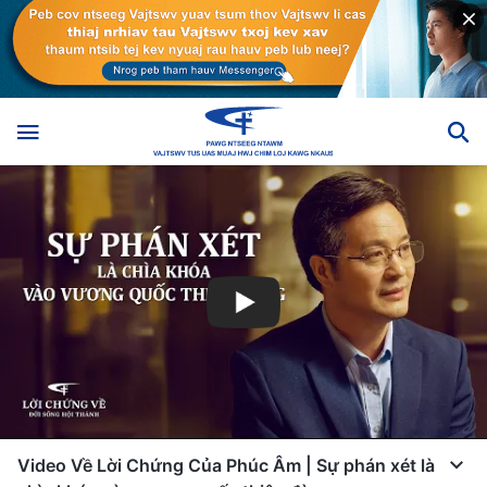
Video Về Lời Chứng Của Phúc Âm | Sự phán xét là