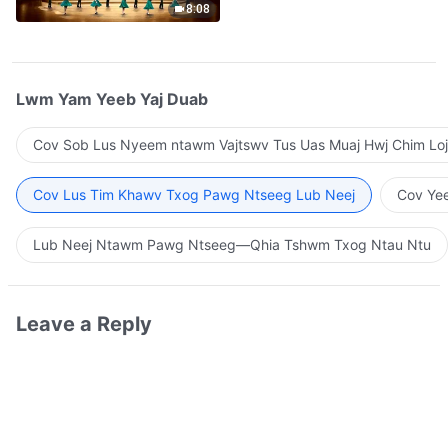
8:08
Lwm Yam Yeeb Yaj Duab
Cov Sob Lus Nyeem ntawm Vajtswv Tus Uas Muaj Hwj Chim Loj
Cov Lus Tim Khawv Txog Pawg Ntseeg Lub Neej
Cov Yee
Lub Neej Ntawm Pawg Ntseeg—Qhia Tshwm Txog Ntau Ntu
Leave a Reply