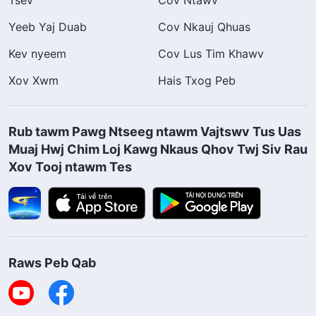
Tsev
Cov Ntawv
Yeeb Yaj Duab
Cov Nkauj Qhuas
Kev nyeem
Cov Lus Tim Khawv
Xov Xwm
Hais Txog Peb
Rub tawm Pawg Ntseeg ntawm Vajtswv Tus Uas
Muaj Hwj Chim Loj Kawg Nkaus Qhov Twj Siv Rau
Xov Tooj ntawm Tes
Raws Peb Qab