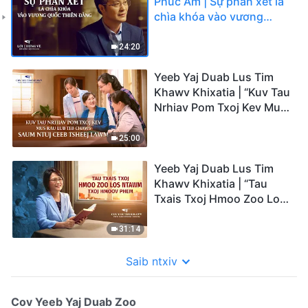
Phúc Âm | Sự phán xét là
chìa khóa vào vương
quốc thiên đàng
24:20
Yeeb Yaj Duab Lus Tim
Khawv Khixatia | “Kuv Tau
Nrhiav Pom Txoj Kev Mus
Rau Lub Teb Chaws Saum
Ntuj Ceeb Tsheej Lawm”
25:00
Yeeb Yaj Duab Lus Tim
Khawv Khixatia | “Tau
Txais Txoj Hmoo Zoo Los
Ntawm Txoj Hmoov
Phem”
31:14
Saib ntxiv
Cov Yeeb Yaj Duab Zoo