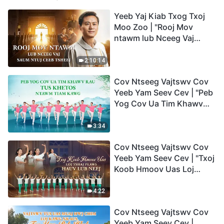
Yeeb Yaj Kiab Txog Txoj
Moo Zoo | "Rooj Mov
ntawm lub Nceeg Vaj
saum Ntuj Ceeb Tsheej"
2:10:14
Cov Ntseeg Vajtswv Cov
Yeeb Yam Seev Cev | "Peb
Yog Cov Ua Tim Khawv
rau Tus Khetos ntawm
Tiam Kawg"
3:34
Cov Ntseeg Vajtswv Cov
Yeeb Yam Seev Cev | "Txoj
Koob Hmoov Uas Loj
Tshaj Plaws hauv Lub
Neej"
4:22
Cov Ntseeg Vajtswv Cov
Yeeb Yam Seev Cev |