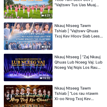
"Vajtswv Tus Uas Muaj
Hwj Chim Loj Kawg
Nkaus, Tus Uas Peb Hlub"
4:25
Nkauj Ntseeg Tawm
Tshiab | “Vajtswv Qhuas
Txoj Kev Hloov Siab Lees
Txim ntawm Ninaves tus
Vajntxwv”
6:59
Nkauj Ntseeg | “Zaj Nkauj
Qhuas Lub Nceeg Vaj: Lub
Nceeg Vaj Nqis Los Rau
Saum Lub Ntiaj Teb”
16:32
Nkauj Ntseeg Tawm
Tshiab | “Los rau ntawm
Xi-oo Nrog Txoj Kev
Qhuas”(A Cappella)