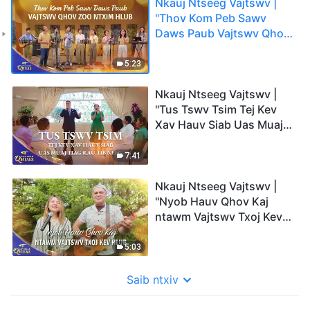
Nkauj Ntseeg Vajtswv |
"Thov Kom Peb Sawv
Daws Paub Vajtswv Qhov
Zoo Ntxim Hlub" | 2026
Cov Suab Qhuas
5:23
Nkauj Ntseeg Vajtswv |
"Tus Tswv Tsim Tej Kev
Xav Hauv Siab Uas Muaj
Tiag Rau Tib Neeg" | 2026
Cov Suab Qhuas
7:41
Nkauj Ntseeg Vajtswv |
"Nyob Hauv Qhov Kaj
ntawm Vajtswv Txoj Kev
Hlub" | 2026 Cov Suab
Qhuas
5:03
Saib ntxiv