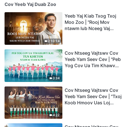
Cov Yeeb Yaj Duab Zoo
Yeeb Yaj Kiab Txog Txoj
Moo Zoo | "Rooj Mov
ntawm lub Nceeg Vaj
saum Ntuj Ceeb Tsheej"
2:10:14
Cov Ntseeg Vajtswv Cov
Yeeb Yam Seev Cev | "Peb
Yog Cov Ua Tim Khawv
rau Tus Khetos ntawm
Tiam Kawg"
3:34
Cov Ntseeg Vajtswv Cov
Yeeb Yam Seev Cev | "Txoj
Koob Hmoov Uas Loj
Tshaj Plaws hauv Lub
Neej"
4:22