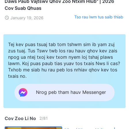
Daws Paub Vajtswv Qhov Zoo Ntxim Hlub" | 2026
Cov Suab Qhuas
Tso rau lwm tus saib thiab
January 19, 2026
Tej kev puas tsuaj tab tom tshwm sim ib yam zuj
zus tuaj. Tus Tswv twb los rau hauv qhov kev zais
npog ua ntej txoj kev txom nyem loj tshaj plaws
lawm. Koj puas paub tias yuav tos txais Nws li cas?
Txhob me siab hu rau peb los nrhiav qhov kev tos
txais no.
Nrog peb tham hauv Messenger
Cov Zoo Li No
2
/
81