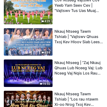
Cov Ntseeg Vajtswv Cov
Yeeb Yam Seev Cev |
"Vajtswv Tus Uas Muaj
Hwj Chim Loj Kawg
Nkaus, Tus Uas Peb Hlub"
4:25
Nkauj Ntseeg Tawm
Tshiab | “Vajtswv Qhuas
Txoj Kev Hloov Siab Lees
Txim ntawm Ninaves tus
Vajntxwv”
6:59
Nkauj Ntseeg | “Zaj Nkauj
Qhuas Lub Nceeg Vaj: Lub
Nceeg Vaj Nqis Los Rau
Saum Lub Ntiaj Teb”
16:32
Nkauj Ntseeg Tawm
Tshiab | “Los rau ntawm
Xi-oo Nrog Txoj Kev