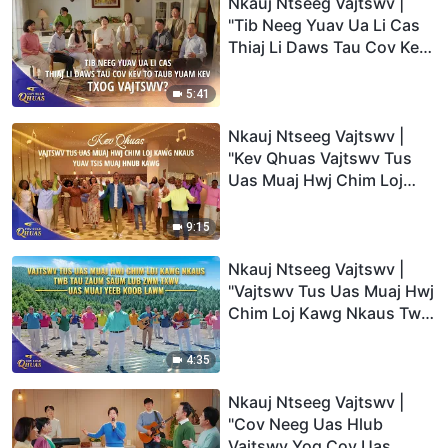
Nkauj Ntseeg Vajtswv |
"Tib Neeg Yuav Ua Li Cas
Thiaj Li Daws Tau Cov Kev
To Taub Yuam Kev Txog
Vajtswv?" | 2026 Cov Suab
5:41
Qhuas
Nkauj Ntseeg Vajtswv |
"Kev Qhuas Vajtswv Tus
Uas Muaj Hwj Chim Loj
Kawg Nkaus Yuav Tsis
Muaj Hnub Kawg" | 2026
9:15
Cov Suab Qhuas
Nkauj Ntseeg Vajtswv |
"Vajtswv Tus Uas Muaj Hwj
Chim Loj Kawg Nkaus Twb
Tau Zaum saum lub Zwm
Txwv Uas Muaj Yeeb Koob
4:35
Lawm" | 2026 Cov Suab
Qhuas
Nkauj Ntseeg Vajtswv |
"Cov Neeg Uas Hlub
Vajtswv Yog Cov Uas