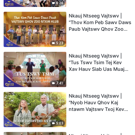
6:28
Nkauj Ntseeg Vajtswv |
"Thov Kom Peb Sawv Daws
Paub Vajtswv Qhov Zoo
Ntxim Hlub" | 2026 Cov
Suab Qhuas
5:23
Nkauj Ntseeg Vajtswv |
"Tus Tswv Tsim Tej Kev
Xav Hauv Siab Uas Muaj
Tiag Rau Tib Neeg" | 2026
Cov Suab Qhuas
7:41
Nkauj Ntseeg Vajtswv |
"Nyob Hauv Qhov Kaj
ntawm Vajtswv Txoj Kev
Hlub" | 2026 Cov Suab
Qhuas
5:03