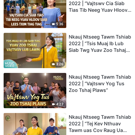
2022 | “Vajtswv Cia Siab
Tias Tib Neeg Yuav Hloov
Siab Lees Txim Tiag Tiag”
5:36
Nkauj Ntseeg Tawm Tshiab
2022 | “Tsis Muaj Ib Lub
Siab Twg Yuav Zoo Tshaj
Vajtswv Lub Lawm”
3:26
Nkauj Ntseeg Tawm Tshiab
2022 | “Vajtswv Yog Tus
Zoo Tshaj Plaws”
4:27
Nkauj Ntseeg Tawm Tshiab
2022 | “Tej Kev Nthuav
Tawm uas Cov Raug Ua