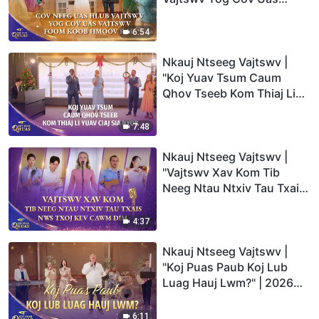
Vajtswv Foom Koob
Hmoov Rau" | 2026 Cov
6:54
Suab Qhuas
Nkauj Ntseeg Vajtswv |
"Koj Yuav Tsum Caum
Qhov Tseeb Kom Thiaj Li
Yuav Ciaj Sia Nyob" | 2026
Cov Suab Qhuas
7:48
Nkauj Ntseeg Vajtswv |
"Vajtswv Xav Kom Tib
Neeg Ntau Ntxiv Tau Txais
Nws Txoj Kev Cawm Dim" |
2026 Cov Suab Qhuas
4:37
Nkauj Ntseeg Vajtswv |
"Koj Puas Paub Koj Lub
Luag Hauj Lwm?" | 2026
Cov Suab Qhuas
6:11