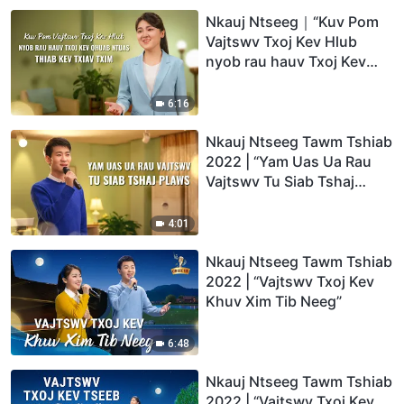
Nkauj Ntseeg｜“Kuv Pom
Vajtswv Txoj Kev Hlub
nyob rau hauv Txoj Kev
Qhuab Ntuas thiab Kev
Txiav Txim”
6:16
Nkauj Ntseeg Tawm Tshiab
2022 | “Yam Uas Ua Rau
Vajtswv Tu Siab Tshaj
Plaws”
4:01
Nkauj Ntseeg Tawm Tshiab
2022 | “Vajtswv Txoj Kev
Khuv Xim Tib Neeg”
6:48
Nkauj Ntseeg Tawm Tshiab
2022 | “Vajtswv Txoj Kev