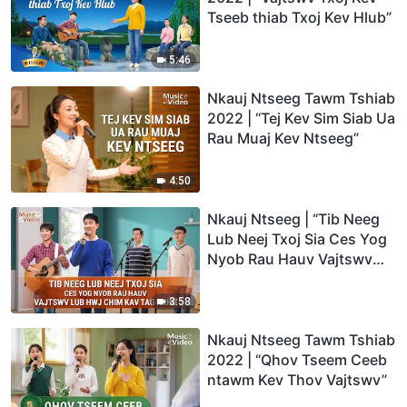
Tseeb thiab Txoj Kev Hlub”
5:46
Nkauj Ntseeg Tawm Tshiab
2022 | “Tej Kev Sim Siab Ua
Rau Muaj Kev Ntseeg”
4:50
Nkauj Ntseeg | “Tib Neeg
Lub Neej Txoj Sia Ces Yog
Nyob Rau Hauv Vajtswv
Lub Hwj Chim Kav Tag
Nrho”
3:58
Nkauj Ntseeg Tawm Tshiab
2022 | “Qhov Tseem Ceeb
ntawm Kev Thov Vajtswv”