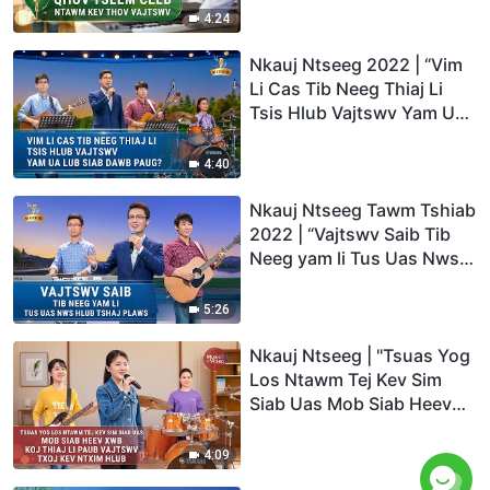
4:24
Nkauj Ntseeg 2022 | “Vim
Li Cas Tib Neeg Thiaj Li
Tsis Hlub Vajtswv Yam Ua
Lub Siab Dawb Paug?”
4:40
Nkauj Ntseeg Tawm Tshiab
2022 | “Vajtswv Saib Tib
Neeg yam li Tus Uas Nws
Hlub Tshaj Plaws”
5:26
Nkauj Ntseeg | "Tsuas Yog
Los Ntawm Tej Kev Sim
Siab Uas Mob Siab Heev
Xwb Koj Thiaj Li Paub
Vajtswv Txoj Kev Ntxim
4:09
Hlub"