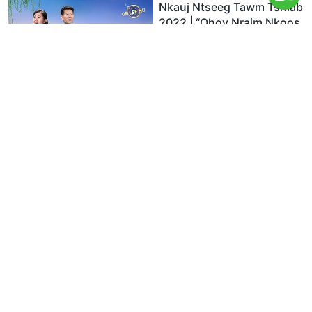
Nkauj Ntseeg Tawm Tshiab
2022 | “Qhov Nraim Nkoos
nyob hauv Koj Lub Siab”
8:40
Nkauj Ntseeg Tawm Tshiab
2022 | “Txhua Hnub Uas
Koj Ua Neej Nyob Tam Sim
No Mas Tseem Ceeb Heev”
5:39
Nkauj Ntseeg Tawm Tshiab
2022 | “Yuav Rov Muab
Qhov Kev Cawm Dim Uas
Ploj Mus Lawm Tau Li Cas”
3:37
Nkauj Ntseeg | “Txoj Kev
Mob ntawm Tej Kev Sim