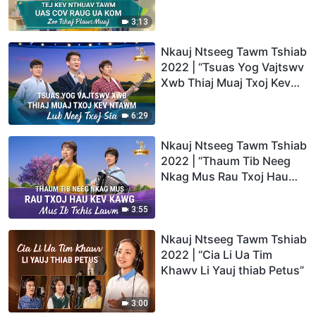
Kom Zoo Tshaj Plaws
Muaj”
3:13
Nkauj Ntseeg Tawm Tshiab
2022 | “Tsuas Yog Vajtswv
Xwb Thiaj Muaj Txoj Kev
Ntawm Lub Neej Txoj Sia”
6:29
Nkauj Ntseeg Tawm Tshiab
2022 | “Thaum Tib Neeg
Nkag Mus Rau Txoj Hau
Kev Kawg Mus Ib Txhis
Lawm”
3:55
Nkauj Ntseeg Tawm Tshiab
2022 | “Cia Li Ua Tim
Khawv Li Yauj thiab Petus”
3:00