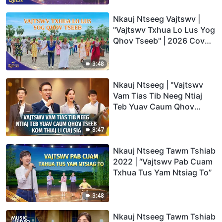
Nkauj Ntseeg Vajtswv |
"Vajtswv Txhua Lo Lus Yog
Qhov Tseeb" | 2026 Cov
Suab Qhuas
3:48
Nkauj Ntseeg | "Vajtswv
Vam Tias Tib Neeg Ntiaj
Teb Yuav Caum Qhov
Tseeb kom Thiaj Li Ciaj Sia"
8:47
Nkauj Ntseeg Tawm Tshiab
2022 | “Vajtswv Pab Cuam
Txhua Tus Yam Ntsiag To”
3:48
Nkauj Ntseeg Tawm Tshiab