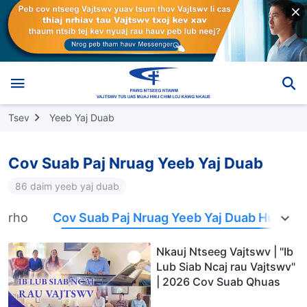
Tsev
Yeeb Yaj Duab
Cov Suab Paj Nruag Yeeb Yaj Duab
86 daim yeeb yaj duab
 nrho
Cov Suab Paj Nruag Yeeb Yaj Duab Hu Nka
Nkauj Ntseeg Vajtswv | "Ib
Lub Siab Ncaj rau Vajtswv"
| 2026 Cov Suab Qhuas