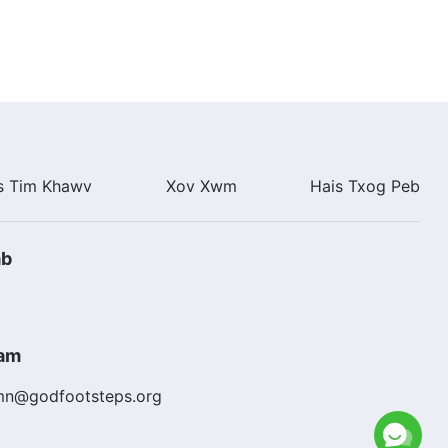
Tag Nrho”
3:58
Nkauj Ntseeg Tawm Tshiab
2022 | “Qhov Tseem Ceeb
ntawm Kev Thov Vajtswv”
4:24
Nkauj Ntseeg 2022 | “Vim Li
s Tim Khawv
Xov Xwm
Hais Txog Peb
Cas Tib Neeg Thiaj Li Tsis Hlub
Vajtswv Yam Ua Lub Siab Dawb
Paug?”
4:40
ab
Nkauj Ntseeg Tawm Tshiab
2022 | “Vajtswv Saib Tib Neeg
yam li Tus Uas Nws Hlub Tshaj
Plaws”
5:26
ham
Nkauj Ntseeg | "Tsuas Yog Los
mn@godfootsteps.org
Ntawm Tej Kev Sim Siab Uas
Mob Siab Heev Xwb Koj Thiaj Li
Paub Vajtswv Txoj Kev Ntxim
4:09