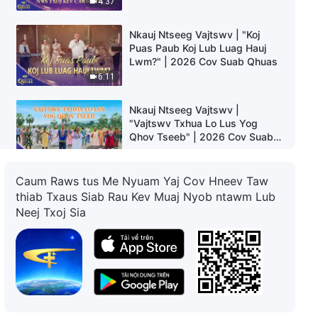
4:37
Suab Qhuas
Nkauj Ntseeg Vajtswv | "Koj
Puas Paub Koj Lub Luag Hauj
Lwm?" | 2026 Cov Suab Qhuas
6:11
Nkauj Ntseeg Vajtswv |
"Vajtswv Txhua Lo Lus Yog
Qhov Tseeb" | 2026 Cov Suab
Qhuas
3:48
Caum Raws tus Me Nyuam Yaj Cov Hneev Taw
Nkauj Ntseeg | "Vajtswv Vam
thiab Txaus Siab Rau Kev Muaj Nyob ntawm Lub
Tias Tib Neeg Ntiaj Teb Yuav
Neej Txoj Sia
Caum Qhov Tseeb kom Thiaj Li
Ciaj Sia"
8:47
Nkauj Ntseeg Tawm Tshiab
2022 | “Vajtswv Pab Cuam
Txhua Tus Yam Ntsiag To”
3:48