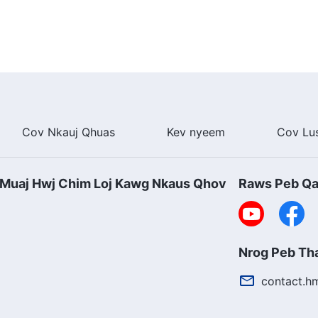
Cov Nkauj Qhuas
Kev nyeem
Cov Lu
Muaj Hwj Chim Loj Kawg Nkaus Qhov
Raws Peb Q
Nrog Peb T
contact.h