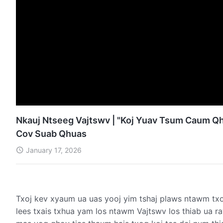
Nkauj Ntseeg Vajtswv | "Koj Yuav Tsum Caum Qho
Cov Suab Qhuas
January 17, 2026
Txoj kev xyaum ua uas yooj yim tshaj plaws ntawm tx
lees txais txhua yam los ntawm Vajtswv los thiab ua r