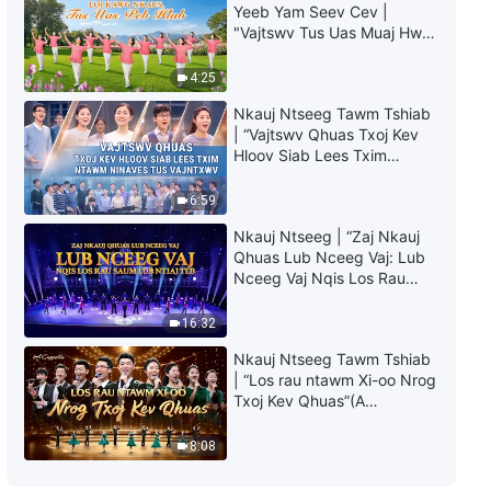
Nkauj Ntseeg Tawm Tshiab
Yeeb Yam Seev Cev |
2022 | “Tsuas Yog Vajtswv Xwb
"Vajtswv Tus Uas Muaj Hwj
Thiaj Muaj Txoj Kev Ntawm Lub
Chim Loj Kawg Nkaus, Tus
Neej Txoj Sia”
6:29
Uas Peb Hlub"
4:25
Nkauj Ntseeg Tawm Tshiab
Nkauj Ntseeg Tawm Tshiab
| “Vajtswv Qhuas Txoj Kev
2022 | “Thaum Tib Neeg Nkag
Hloov Siab Lees Txim
Mus Rau Txoj Hau Kev Kawg
ntawm Ninaves tus
Mus Ib Txhis Lawm”
3:55
Vajntxwv”
6:59
Nkauj Ntseeg Tawm Tshiab
Nkauj Ntseeg | “Zaj Nkauj
2022 | “Cia Li Ua Tim Khawv Li
Qhuas Lub Nceeg Vaj: Lub
Yauj thiab Petus”
Nceeg Vaj Nqis Los Rau
Saum Lub Ntiaj Teb”
3:00
16:32
Nkauj Ntseeg｜“Kuv Pom
Nkauj Ntseeg Tawm Tshiab
Vajtswv Txoj Kev Hlub nyob rau
| “Los rau ntawm Xi-oo Nrog
hauv Txoj Kev Qhuab Ntuas
Txoj Kev Qhuas”(A
thiab Kev Txiav Txim”
6:16
Cappella)
8:08
Nkauj Ntseeg Tawm Tshiab
2022 | “Yam Uas Ua Rau