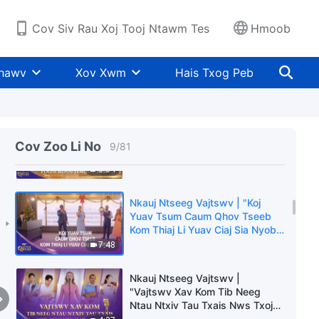
Hwj Chim Loj Kawg Nkaus Yuav
Tsis Muaj Hnub Kawg" | 2026
9:15
Cov Siv Rau Xoj Tooj Ntawm Tes
Hmoob
Cov Suab Qhuas
Nkauj Ntseeg Vajtswv |
"Vajtswv Tus Uas Muaj Hwj
Khawv
Xov Xwm
Hais Txog Peb
Chim Loj Kawg Nkaus Twb Tau
Zaum saum lub Zwm Txwv Uas
4:35
Muaj Yeeb Koob Lawm" | 2026
Cov Suab Qhuas
Nkauj Ntseeg Vajtswv | "Cov
Neeg Uas Hlub Vajtswv Yog Cov
Cov Zoo Li No
9
/
81
Uas Vajtswv Foom Koob Hmoov
Rau" | 2026 Cov Suab Qhuas
6:54
Nkauj Ntseeg Vajtswv | "Koj
Yuav Tsum Caum Qhov Tseeb
Kom Thiaj Li Yuav Ciaj Sia Nyob"
| 2026 Cov Suab Qhuas
7:48
Nkauj Ntseeg Vajtswv |
"Vajtswv Xav Kom Tib Neeg
Ntau Ntxiv Tau Txais Nws Txoj
Kev Cawm Dim" | 2026 Cov