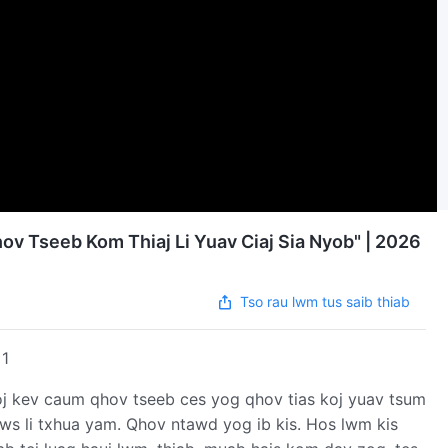
v Tseeb Kom Thiaj Li Yuav Ciaj Sia Nyob" | 2026
Tso rau lwm tus saib thiab
1
oj kev caum qhov tseeb ces yog qhov tias koj yuav tsum
aws li txhua yam. Qhov ntawd yog ib kis. Hos lwm kis