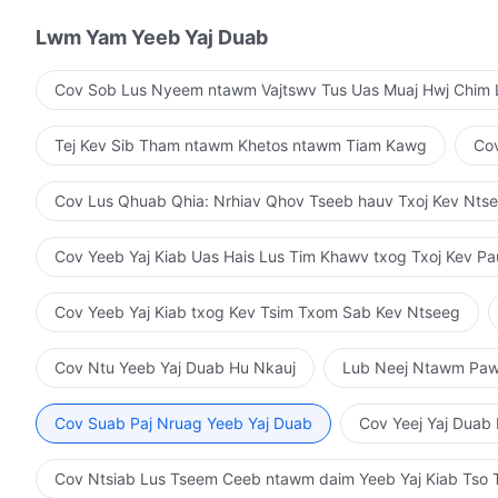
cheem tsum rau tib neeg, thiab seb tus neeg ntawd m
txhua tus. Nws muab lub hwv tsam txaus, thiab muab h
Lwm Yam Yeeb Yaj Duab
yooj yim npaum li ntawd xwb.
Nws tes hauj lwm, thiab Nws txoj kev hlub tshua thiab 
tus neeg. Yog koj caum qhov tseeb, thiab tau pib taug
los ntawm Txoj Lus, Phau 6. Hais Txog Qhov Kev Caum Qhov 
Cov Sob Lus Nyeem ntawm Vajtswv Tus Uas Muaj Hwj Chim 
tiv kev txom nyem loj npaum li cas los sis ntsib kev nyu
tseeb, thiab koj tus moj yam qias vuab tsuab raug ya
Tej Kev Sib Tham ntawm Khetos ntawm Tiam Kawg
Cov
tim khawv rau Vajtswv thiab los ua ib tug neeg uas rau
ntawm txhua yam uas ua raws li tus qauv, ces koj yuav 
Cov Lus Qhuab Qhia: Nrhiav Qhov Tseeb hauv Txoj Kev Nts
Cov Yeeb Yaj Kiab Uas Hais Lus Tim Khawv txog Txoj Kev P
Cov Yeeb Yaj Kiab txog Kev Tsim Txom Sab Kev Ntseeg
Cov Ntu Yeeb Yaj Duab Hu Nkauj
Lub Neej Ntawm Pa
Cov Suab Paj Nruag Yeeb Yaj Duab
Cov Yeej Yaj Duab
Cov Ntsiab Lus Tseem Ceeb ntawm daim Yeeb Yaj Kiab Ts