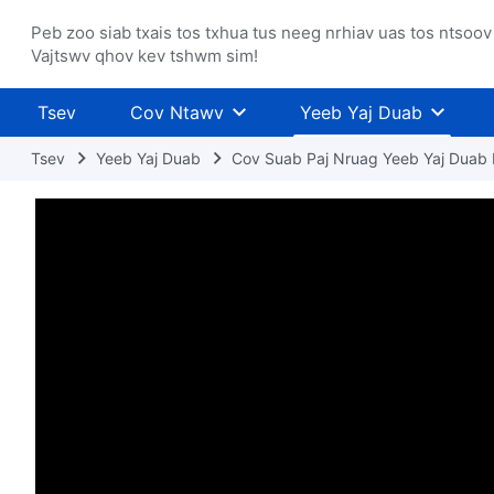
Peb zoo siab txais tos txhua tus neeg nrhiav uas tos ntsoov
Vajtswv qhov kev tshwm sim!
Tsev
Cov Ntawv
Yeeb Yaj Duab
Tsev
Yeeb Yaj Duab
Cov Suab Paj Nruag Yeeb Yaj Duab