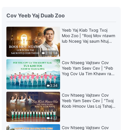
Nkauj Ntseeg Tawm Tshiab
2022 | “Vajtswv Cia Siab Tias
Cov Yeeb Yaj Duab Zoo
Tib Neeg Yuav Hloov Siab Lees
Txim Tiag Tiag”
5:36
Yeeb Yaj Kiab Txog Txoj
Moo Zoo | "Rooj Mov ntawm
Nkauj Ntseeg Tawm Tshiab
lub Nceeg Vaj saum Ntuj
2022 | “Tsis Muaj Ib Lub Siab
Ceeb Tsheej"
Twg Yuav Zoo Tshaj Vajtswv
2:10:14
Lub Lawm”
3:26
Cov Ntseeg Vajtswv Cov
Yeeb Yam Seev Cev | "Peb
Nkauj Ntseeg Tawm Tshiab
Yog Cov Ua Tim Khawv rau
2022 | “Vajtswv Yog Tus Zoo
Tus Khetos ntawm Tiam
Tshaj Plaws”
Kawg"
3:34
4:27
Cov Ntseeg Vajtswv Cov
Nkauj Ntseeg Tawm Tshiab
Yeeb Yam Seev Cev | "Txoj
2022 | “Tej Kev Nthuav Tawm
Koob Hmoov Uas Loj Tshaj
uas Cov Raug Ua Kom Zoo Tshaj
Plaws hauv Lub Neej"
Plaws Muaj”
3:13
4:22
Cov Ntseeg Vajtswv Cov