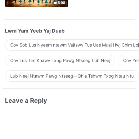
8:08
Lwm Yam Yeeb Yaj Duab
Cov Sob Lus Nyeem ntawm Vajtswv Tus Uas Muaj Hwj Chim Loj
Cov Lus Tim Khawv Txog Pawg Ntseeg Lub Neej
Cov Yee
Lub Neej Ntawm Pawg Ntseeg—Qhia Tshwm Txog Ntau Ntu
Leave a Reply