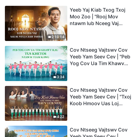
Yeeb Yaj Kiab Txog Txoj
Moo Zoo | "Rooj Mov
ntawm lub Nceeg Vaj
saum Ntuj Ceeb Tsheej"
2:10:14
Cov Ntseeg Vajtswv Cov
Yeeb Yam Seev Cev | "Peb
Yog Cov Ua Tim Khawv
rau Tus Khetos ntawm
Tiam Kawg"
3:34
Cov Ntseeg Vajtswv Cov
Yeeb Yam Seev Cev | "Txoj
Koob Hmoov Uas Loj
Tshaj Plaws hauv Lub
Neej"
4:22
Cov Ntseeg Vajtswv Cov
Yeeb Yam Seev Cev |