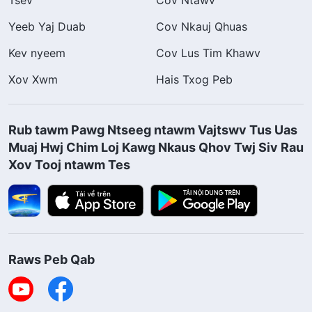
Tsev
Cov Ntawv
Yeeb Yaj Duab
Cov Nkauj Qhuas
Kev nyeem
Cov Lus Tim Khawv
Xov Xwm
Hais Txog Peb
Rub tawm Pawg Ntseeg ntawm Vajtswv Tus Uas
Muaj Hwj Chim Loj Kawg Nkaus Qhov Twj Siv Rau
Xov Tooj ntawm Tes
Raws Peb Qab