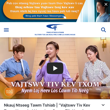
Nkauj Ntseeg Tawm Tshiab | “Vajtswv Tiv Kev