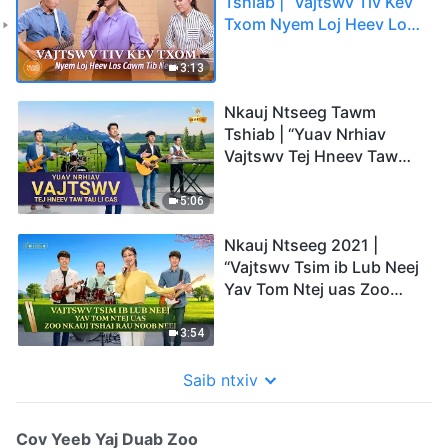
Tshiab | “Vajtswv Tiv Kev
Txom Nyem Loj Heev Los
Cawm Tib Neeg”
3:13
Nkauj Ntseeg Tawm
Tshiab | “Yuav Nrhiav
Vajtswv Tej Hneev Taw
Tau Li Cas”
5:06
Nkauj Ntseeg 2021 |
“Vajtswv Tsim ib Lub Neej
Yav Tom Ntej uas Zoo
Nkauj Tshaj rau Noob
Neej”
3:54
Saib ntxiv
Cov Yeeb Yaj Duab Zoo