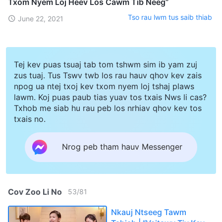
Txom Nyem Loj Heev Los Cawm Tib Neeg”
Tso rau lwm tus saib thiab
June 22, 2021
Tej kev puas tsuaj tab tom tshwm sim ib yam zuj
zus tuaj. Tus Tswv twb los rau hauv qhov kev zais
npog ua ntej txoj kev txom nyem loj tshaj plaws
lawm. Koj puas paub tias yuav tos txais Nws li cas?
Txhob me siab hu rau peb los nrhiav qhov kev tos
txais no.
Nrog peb tham hauv Messenger
Cov Zoo Li No
53
/
81
Nkauj Ntseeg Tawm