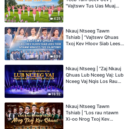
"Vajtswv Tus Uas Muaj
Hwj Chim Loj Kawg
Nkaus, Tus Uas Peb Hlub"
4:25
Nkauj Ntseeg Tawm
Tshiab | “Vajtswv Qhuas
Txoj Kev Hloov Siab Lees
Txim ntawm Ninaves tus
Vajntxwv”
6:59
Nkauj Ntseeg | “Zaj Nkauj
Qhuas Lub Nceeg Vaj: Lub
Nceeg Vaj Nqis Los Rau
Saum Lub Ntiaj Teb”
16:32
Nkauj Ntseeg Tawm
Tshiab | “Los rau ntawm
Xi-oo Nrog Txoj Kev
Qhuas”(A Cappella)