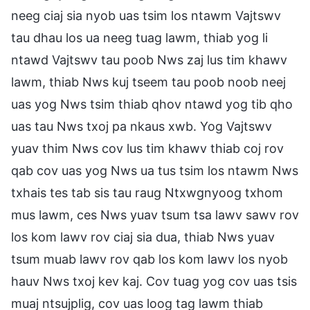
neeg ciaj sia nyob uas tsim los ntawm Vajtswv
tau dhau los ua neeg tuag lawm, thiab yog li
ntawd Vajtswv tau poob Nws zaj lus tim khawv
lawm, thiab Nws kuj tseem tau poob noob neej
uas yog Nws tsim thiab qhov ntawd yog tib qho
uas tau Nws txoj pa nkaus xwb. Yog Vajtswv
yuav thim Nws cov lus tim khawv thiab coj rov
qab cov uas yog Nws ua tus tsim los ntawm Nws
txhais tes tab sis tau raug Ntxwgnyoog txhom
mus lawm, ces Nws yuav tsum tsa lawv sawv rov
los kom lawv rov ciaj sia dua, thiab Nws yuav
tsum muab lawv rov qab los kom lawv los nyob
hauv Nws txoj kev kaj. Cov tuag yog cov uas tsis
muaj ntsujplig, cov uas loog tag lawm thiab