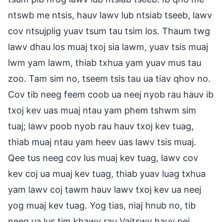
ntswb me ntsis, hauv lawv lub ntsiab tseeb, lawv
cov ntsujplig yuav tsum tau tsim los. Thaum twg
lawv dhau los muaj txoj sia lawm, yuav tsis muaj
lwm yam lawm, thiab txhua yam yuav mus tau
zoo. Tam sim no, tseem tsis tau ua tiav qhov no.
Cov tib neeg feem coob ua neej nyob rau hauv ib
txoj kev uas muaj ntau yam phem tshwm sim
tuaj; lawv poob nyob rau hauv txoj kev tuag,
thiab muaj ntau yam heev uas lawv tsis muaj.
Qee tus neeg cov lus muaj kev tuag, lawv cov
kev coj ua muaj kev tuag, thiab yuav luag txhua
yam lawv coj tawm hauv lawv txoj kev ua neej
yog muaj kev tuag. Yog tias, niaj hnub no, tib
neeg ua lus tim khawv rau Vajtswv hauv pej