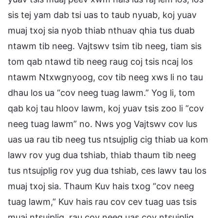
sis tej yam dab tsi uas to taub nyuab, koj yuav
muaj txoj sia nyob thiab nthuav qhia tus duab
ntawm tib neeg. Vajtswv tsim tib neeg, tiam sis
tom qab ntawd tib neeg raug coj tsis ncaj los
ntawm Ntxwgnyoog, cov tib neeg xws li no tau
dhau los ua “cov neeg tuag lawm.” Yog li, tom
qab koj tau hloov lawm, koj yuav tsis zoo li “cov
neeg tuag lawm” no. Nws yog Vajtswv cov lus
uas ua rau tib neeg tus ntsujplig cig thiab ua kom
lawv rov yug dua tshiab, thiab thaum tib neeg
tus ntsujplig rov yug dua tshiab, ces lawv tau los
muaj txoj sia. Thaum Kuv hais txog “cov neeg
tuag lawm,” Kuv hais rau cov cev tuag uas tsis
muaj ntsujplig, rau cov neeg uas cov ntsujplig