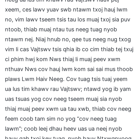
xeem, ces lawv yuav swb ntawm txoj hauj lwm
no, vim lawv tseem tsis tau los muaj txoj sia puv
ntoob, thiab muaj ntau tus neeg tuag nyob
ntawm nej. Niaj hnub no, qee tus neeg nug txog
vim li cas Vajtswv tsis qhia ib co cim thiab tej txuj
ci phim hwj kom Nws thiaj li muaj peev xwm
nthuav Nws cov hauj lwm kom sai sai mus thoob
plaws Lwm Haiv Neeg. Cov tuag tsis tuaj yeem
ua lus tim khawv rau Vajtswv; ntawd yog ib yam
uas tsuas yog cov neeg tseem muaj sia nyob
thiaj muaj peev xwm ua tau xwb, thiab cov neeg
feem coob tam sim no yog “cov neeg tuag
lawm”; coob leej dhau heev uas ua neej nyob
hauv qab txoj kev tuag, nyob hauv Ntxwgnyoog