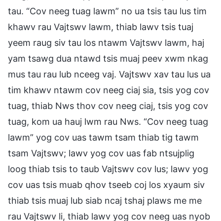
tau. “Cov neeg tuag lawm” no ua tsis tau lus tim
khawv rau Vajtswv lawm, thiab lawv tsis tuaj
yeem raug siv tau los ntawm Vajtswv lawm, haj
yam tsawg dua ntawd tsis muaj peev xwm nkag
mus tau rau lub nceeg vaj. Vajtswv xav tau lus ua
tim khawv ntawm cov neeg ciaj sia, tsis yog cov
tuag, thiab Nws thov cov neeg ciaj, tsis yog cov
tuag, kom ua hauj lwm rau Nws. “Cov neeg tuag
lawm” yog cov uas tawm tsam thiab tig tawm
tsam Vajtswv; lawv yog cov uas fab ntsujplig
loog thiab tsis to taub Vajtswv cov lus; lawv yog
cov uas tsis muab qhov tseeb coj los xyaum siv
thiab tsis muaj lub siab ncaj tshaj plaws me me
rau Vajtswv li, thiab lawv yog cov neeg uas nyob