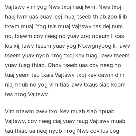
Vajtswv vim yog Nws txoj hauj lwm, Nws txoj
hauj lwm uas puav leej muaj tseeb thiab zoo li ib
txwm muaj. Yog tsis muaj Vajtswv tes dej num
no, txawm cov neeg no yuav zoo npaum li cas
los xij, lawv tseem yuav yog Ntxwgnyoog li, lawv
tseem yuav nyob nrog txoj kev tuag, lawv tseem
yuav tuag thiab. Qhov tseeb uas cov neeg no
tuaj yeem tau txais Vajtswv txoj kev cawm dim
niaj hnub no yog vim tias lawv txaus siab koom
tes nrog Vajtswv.
Vim ntawm lawv txoj kev muab siab npuab
Vajtswv, cov neeg ciaj yuav raug Vajtswv muab
tau thiab ua neej nyob nrog Nws cov lus cog