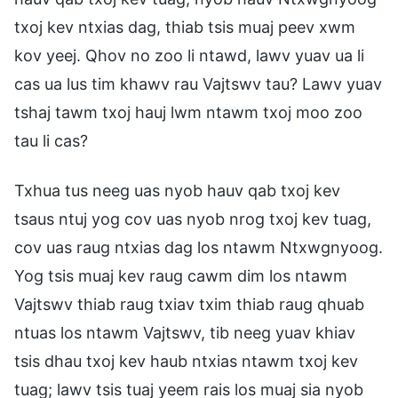
txoj kev ntxias dag, thiab tsis muaj peev xwm
kov yeej. Qhov no zoo li ntawd, lawv yuav ua li
cas ua lus tim khawv rau Vajtswv tau? Lawv yuav
tshaj tawm txoj hauj lwm ntawm txoj moo zoo
tau li cas?
Txhua tus neeg uas nyob hauv qab txoj kev
tsaus ntuj yog cov uas nyob nrog txoj kev tuag,
cov uas raug ntxias dag los ntawm Ntxwgnyoog.
Yog tsis muaj kev raug cawm dim los ntawm
Vajtswv thiab raug txiav txim thiab raug qhuab
ntuas los ntawm Vajtswv, tib neeg yuav khiav
tsis dhau txoj kev haub ntxias ntawm txoj kev
tuag; lawv tsis tuaj yeem rais los muaj sia nyob