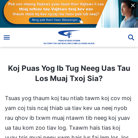
Koj Puas Yog Ib Tug Neeg Uas Tau Los Muaj Txoj Sia?
Koj Puas Yog Ib Tug Neeg Uas Tau
Los Muaj Txoj Sia?
Tsuas yog thaum koj tau ntiab tawm koj cov moj
yam coj tsis ncaj thiab ua tiav kev ua neej nyob
rau qhov ib txwm muaj ntawm tib neeg koj yuav
ua tau kom zoo tiav log. Txawm hais tias koj
yuav tsis muaj peev xwm hais lus faj lem los, los