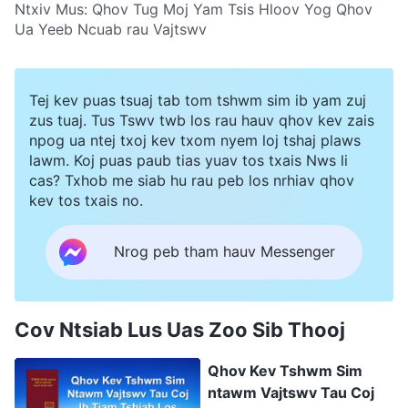
Ntxiv Mus:
Qhov Tug Moj Yam Tsis Hloov Yog Qhov
Ua Yeeb Ncuab rau Vajtswv
Tej kev puas tsuaj tab tom tshwm sim ib yam zuj
zus tuaj. Tus Tswv twb los rau hauv qhov kev zais
npog ua ntej txoj kev txom nyem loj tshaj plaws
lawm. Koj puas paub tias yuav tos txais Nws li
cas? Txhob me siab hu rau peb los nrhiav qhov
kev tos txais no.
Nrog peb tham hauv Messenger
Cov Ntsiab Lus Uas Zoo Sib Thooj
Qhov Kev Tshwm Sim
ntawm Vajtswv Tau Coj