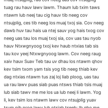
tuag rau hauv lawv lawm. Thaum lub txim taws
ntawm lub neej tau cig hauv tib neeg cov
ntsujplig, ces tib neeg los muaj txoj sia. Cov neeg
dawb huv tau hais ua ntej sauv yog hais txog cov
neeg uas tau los muaj txoj sia, cov uas tau nyob
hauv Ntxwgnyoog txoj kev haub ntxias tab sis
tau kov yeej Ntxwgnyoog lawm. Cov neeg raug
xaiv hauv Suav Teb tau uv dhau los ntawm qhov
kev tsim txom yam tsis yog tib neeg thiab kev
dag ntxias ntawm tus zaj loj liab ploog, uas tau
ua rau lawv puas siab puas ntsws thiab tsis muaj
lub siab tawv me me los ua lub neej li lawm. Yog
li, kev tsim los ntawm lawv cov ntsujplig yuav
tsum pib nrog lawv lub ntsiab tseeb: Ib qho me