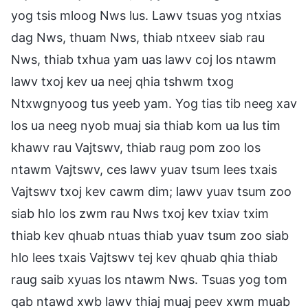
yog tsis mloog Nws lus. Lawv tsuas yog ntxias
dag Nws, thuam Nws, thiab ntxeev siab rau
Nws, thiab txhua yam uas lawv coj los ntawm
lawv txoj kev ua neej qhia tshwm txog
Ntxwgnyoog tus yeeb yam. Yog tias tib neeg xav
los ua neeg nyob muaj sia thiab kom ua lus tim
khawv rau Vajtswv, thiab raug pom zoo los
ntawm Vajtswv, ces lawv yuav tsum lees txais
Vajtswv txoj kev cawm dim; lawv yuav tsum zoo
siab hlo los zwm rau Nws txoj kev txiav txim
thiab kev qhuab ntuas thiab yuav tsum zoo siab
hlo lees txais Vajtswv tej kev qhuab qhia thiab
raug saib xyuas los ntawm Nws. Tsuas yog tom
qab ntawd xwb lawv thiaj muaj peev xwm muab