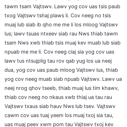
tawm tsam Vajtswv. Lawv yog cov uas tsis paub
txog Vajtswv tshaj plaws li. Cov neeg no tsis
muaj lub siab ib qho me me li los mloog Vajtswv
lus; lawv tsuas ntxeev siab rau Nws thiab tawm
tsam Nws xwb thiab tsis muaj kev muab lub siab
npuab me me li. Cov neeg ciaj sia yog cov uas
lawv tus ntsujplig tau rov qab yug los ua neej
dua, yog cov uas paub mloog Vajtswv lus, thiab
yog cov neeg muab siab npuab Vajtswv. Lawv ua
neej nrog qhov tseeb, thiab muaj lus tim khawv,
thiab cov neeg no nkaus xwb thiaj ua tau rau
Vajtswv txaus siab hauv Nws lub tsev. Vajtswv
cawm cov uas tuaj yeem los muaj txoj sia tau,
uas muaj peev xwm pom tau Vajtswv txoj kev