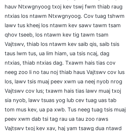
hauv Ntxwgnyoog txoj kev tswj fwm thiab raug
ntxias los ntawm Ntxwgnyoog. Cov tuag tshwm
lawv tus kheej los ntawm kev sawv tawm tsam
qhov tseeb, los ntawm kev tig tawm tsam
Vajtswv, thiab los ntawm kev saib qis, saib tsis
taus lwm tus, ua lim hiam, ua tsis ncaj, dag
ntxias, thiab ntxias dag. Txawm hais tias cov
neeg zoo li no tau noj thiab haus Vajtswv cov lus
los, lawv tsis muaj peev xwm ua neej nyob nrog
Vajtswv cov lus; txawm hais tias lawv muaj txoj
sia nyob, lawv tsuas yog lub cev tuag uas tab
tom mus kev, ua pa xwb. Tus neeg tuag tsis muaj
peev xwm dab tsi tag rau ua tau zoo raws
Vajtswv txoj kev xav, haj yam tsawg dua ntawd