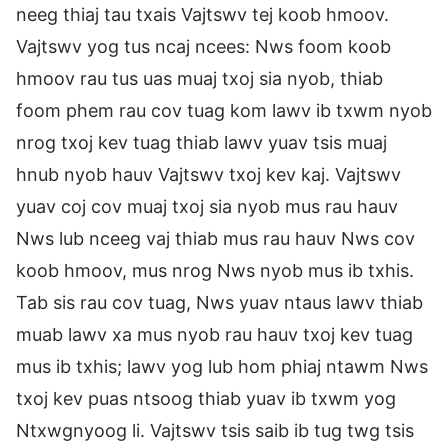
neeg thiaj tau txais Vajtswv tej koob hmoov.
Vajtswv yog tus ncaj ncees: Nws foom koob
hmoov rau tus uas muaj txoj sia nyob, thiab
foom phem rau cov tuag kom lawv ib txwm nyob
nrog txoj kev tuag thiab lawv yuav tsis muaj
hnub nyob hauv Vajtswv txoj kev kaj. Vajtswv
yuav coj cov muaj txoj sia nyob mus rau hauv
Nws lub nceeg vaj thiab mus rau hauv Nws cov
koob hmoov, mus nrog Nws nyob mus ib txhis.
Tab sis rau cov tuag, Nws yuav ntaus lawv thiab
muab lawv xa mus nyob rau hauv txoj kev tuag
mus ib txhis; lawv yog lub hom phiaj ntawm Nws
txoj kev puas ntsoog thiab yuav ib txwm yog
Ntxwgnyoog li. Vajtswv tsis saib ib tug twg tsis