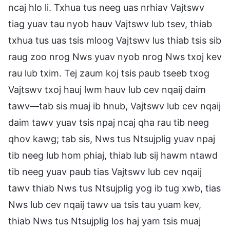
ncaj hlo li. Txhua tus neeg uas nrhiav Vajtswv
tiag yuav tau nyob hauv Vajtswv lub tsev, thiab
txhua tus uas tsis mloog Vajtswv lus thiab tsis sib
raug zoo nrog Nws yuav nyob nrog Nws txoj kev
rau lub txim. Tej zaum koj tsis paub tseeb txog
Vajtswv txoj hauj lwm hauv lub cev nqaij daim
tawv—tab sis muaj ib hnub, Vajtswv lub cev nqaij
daim tawv yuav tsis npaj ncaj qha rau tib neeg
qhov kawg; tab sis, Nws tus Ntsujplig yuav npaj
tib neeg lub hom phiaj, thiab lub sij hawm ntawd
tib neeg yuav paub tias Vajtswv lub cev nqaij
tawv thiab Nws tus Ntsujplig yog ib tug xwb, tias
Nws lub cev nqaij tawv ua tsis tau yuam kev,
thiab Nws tus Ntsujplig los haj yam tsis muaj