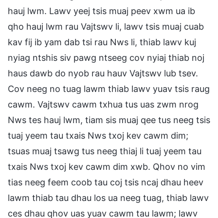
hauj lwm. Lawv yeej tsis muaj peev xwm ua ib
qho hauj lwm rau Vajtswv li, lawv tsis muaj cuab
kav fij ib yam dab tsi rau Nws li, thiab lawv kuj
nyiag ntshis siv pawg ntseeg cov nyiaj thiab noj
haus dawb do nyob rau hauv Vajtswv lub tsev.
Cov neeg no tuag lawm thiab lawv yuav tsis raug
cawm. Vajtswv cawm txhua tus uas zwm nrog
Nws tes hauj lwm, tiam sis muaj qee tus neeg tsis
tuaj yeem tau txais Nws txoj kev cawm dim;
tsuas muaj tsawg tus neeg thiaj li tuaj yeem tau
txais Nws txoj kev cawm dim xwb. Qhov no vim
tias neeg feem coob tau coj tsis ncaj dhau heev
lawm thiab tau dhau los ua neeg tuag, thiab lawv
ces dhau qhov uas yuav cawm tau lawm; lawv