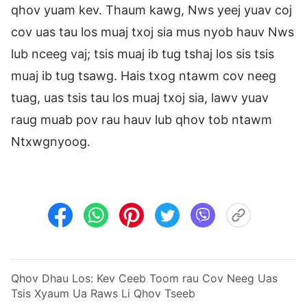
qhov yuam kev. Thaum kawg, Nws yeej yuav coj
cov uas tau los muaj txoj sia mus nyob hauv Nws
lub nceeg vaj; tsis muaj ib tug tshaj los sis tsis
muaj ib tug tsawg. Hais txog ntawm cov neeg
tuag, uas tsis tau los muaj txoj sia, lawv yuav
raug muab pov rau hauv lub qhov tob ntawm
Ntxwgnyoog.
Qhov Dhau Los:
Kev Ceeb Toom rau Cov Neeg Uas
Tsis Xyaum Ua Raws Li Qhov Tseeb