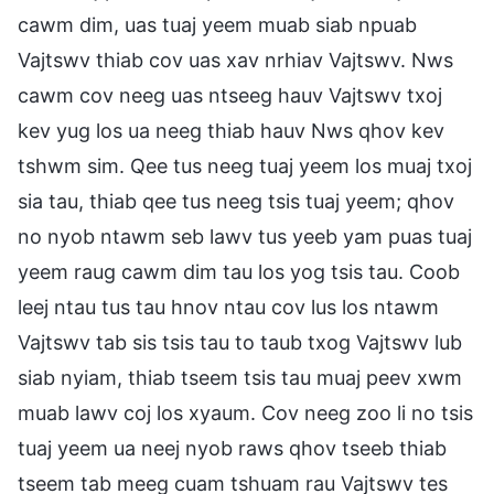
cawm dim, uas tuaj yeem muab siab npuab
Vajtswv thiab cov uas xav nrhiav Vajtswv. Nws
cawm cov neeg uas ntseeg hauv Vajtswv txoj
kev yug los ua neeg thiab hauv Nws qhov kev
tshwm sim. Qee tus neeg tuaj yeem los muaj txoj
sia tau, thiab qee tus neeg tsis tuaj yeem; qhov
no nyob ntawm seb lawv tus yeeb yam puas tuaj
yeem raug cawm dim tau los yog tsis tau. Coob
leej ntau tus tau hnov ntau cov lus los ntawm
Vajtswv tab sis tsis tau to taub txog Vajtswv lub
siab nyiam, thiab tseem tsis tau muaj peev xwm
muab lawv coj los xyaum. Cov neeg zoo li no tsis
tuaj yeem ua neej nyob raws qhov tseeb thiab
tseem tab meeg cuam tshuam rau Vajtswv tes