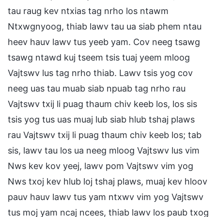
tau raug kev ntxias tag nrho los ntawm
Ntxwgnyoog, thiab lawv tau ua siab phem ntau
heev hauv lawv tus yeeb yam. Cov neeg tsawg
tsawg ntawd kuj tseem tsis tuaj yeem mloog
Vajtswv lus tag nrho thiab. Lawv tsis yog cov
neeg uas tau muab siab npuab tag nrho rau
Vajtswv txij li puag thaum chiv keeb los, los sis
tsis yog tus uas muaj lub siab hlub tshaj plaws
rau Vajtswv txij li puag thaum chiv keeb los; tab
sis, lawv tau los ua neeg mloog Vajtswv lus vim
Nws kev kov yeej, lawv pom Vajtswv vim yog
Nws txoj kev hlub loj tshaj plaws, muaj kev hloov
pauv hauv lawv tus yam ntxwv vim yog Vajtswv
tus moj yam ncaj ncees, thiab lawv los paub txog