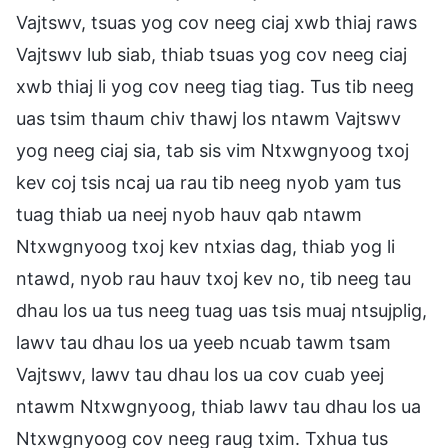
Vajtswv, tsuas yog cov neeg ciaj xwb thiaj raws
Vajtswv lub siab, thiab tsuas yog cov neeg ciaj
xwb thiaj li yog cov neeg tiag tiag. Tus tib neeg
uas tsim thaum chiv thawj los ntawm Vajtswv
yog neeg ciaj sia, tab sis vim Ntxwgnyoog txoj
kev coj tsis ncaj ua rau tib neeg nyob yam tus
tuag thiab ua neej nyob hauv qab ntawm
Ntxwgnyoog txoj kev ntxias dag, thiab yog li
ntawd, nyob rau hauv txoj kev no, tib neeg tau
dhau los ua tus neeg tuag uas tsis muaj ntsujplig,
lawv tau dhau los ua yeeb ncuab tawm tsam
Vajtswv, lawv tau dhau los ua cov cuab yeej
ntawm Ntxwgnyoog, thiab lawv tau dhau los ua
Ntxwgnyoog cov neeg raug txim. Txhua tus