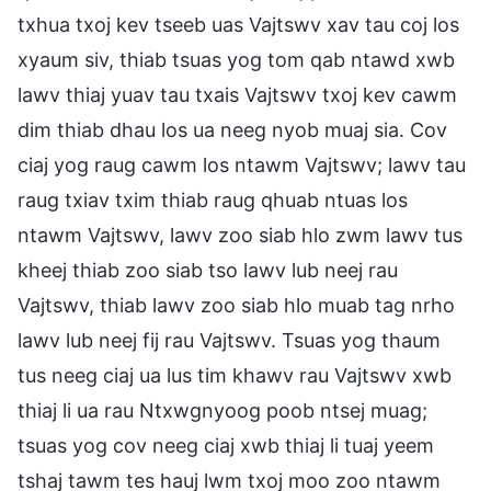
txhua txoj kev tseeb uas Vajtswv xav tau coj los
xyaum siv, thiab tsuas yog tom qab ntawd xwb
lawv thiaj yuav tau txais Vajtswv txoj kev cawm
dim thiab dhau los ua neeg nyob muaj sia. Cov
ciaj yog raug cawm los ntawm Vajtswv; lawv tau
raug txiav txim thiab raug qhuab ntuas los
ntawm Vajtswv, lawv zoo siab hlo zwm lawv tus
kheej thiab zoo siab tso lawv lub neej rau
Vajtswv, thiab lawv zoo siab hlo muab tag nrho
lawv lub neej fij rau Vajtswv. Tsuas yog thaum
tus neeg ciaj ua lus tim khawv rau Vajtswv xwb
thiaj li ua rau Ntxwgnyoog poob ntsej muag;
tsuas yog cov neeg ciaj xwb thiaj li tuaj yeem
tshaj tawm tes hauj lwm txoj moo zoo ntawm