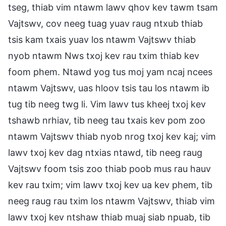
tseg, thiab vim ntawm lawv qhov kev tawm tsam
Vajtswv, cov neeg tuag yuav raug ntxub thiab
tsis kam txais yuav los ntawm Vajtswv thiab
nyob ntawm Nws txoj kev rau txim thiab kev
foom phem. Ntawd yog tus moj yam ncaj ncees
ntawm Vajtswv, uas hloov tsis tau los ntawm ib
tug tib neeg twg li. Vim lawv tus kheej txoj kev
tshawb nrhiav, tib neeg tau txais kev pom zoo
ntawm Vajtswv thiab nyob nrog txoj kev kaj; vim
lawv txoj kev dag ntxias ntawd, tib neeg raug
Vajtswv foom tsis zoo thiab poob mus rau hauv
kev rau txim; vim lawv txoj kev ua kev phem, tib
neeg raug rau txim los ntawm Vajtswv, thiab vim
lawv txoj kev ntshaw thiab muaj siab npuab, tib