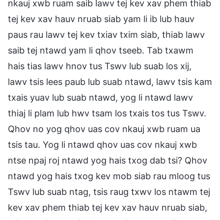
nkauj xwb ruam saib lawv tej kev xav phem thiab
tej kev xav hauv nruab siab yam li ib lub hauv
paus rau lawv tej kev txiav txim siab, thiab lawv
saib tej ntawd yam li qhov tseeb. Tab txawm
hais tias lawv hnov tus Tswv lub suab los xij,
lawv tsis lees paub lub suab ntawd, lawv tsis kam
txais yuav lub suab ntawd, yog li ntawd lawv
thiaj li plam lub hwv tsam los txais tos tus Tswv.
Qhov no yog qhov uas cov nkauj xwb ruam ua
tsis tau. Yog li ntawd qhov uas cov nkauj xwb
ntse npaj roj ntawd yog hais txog dab tsi? Qhov
ntawd yog hais txog kev mob siab rau mloog tus
Tswv lub suab ntag, tsis raug txwv los ntawm tej
kev xav phem thiab tej kev xav hauv nruab siab,