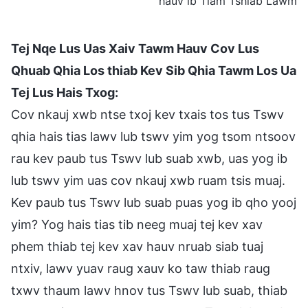
hauv ib Tiam Tshiab Lawm
Tej Nqe Lus Uas Xaiv Tawm Hauv Cov Lus
Qhuab Qhia Los thiab Kev Sib Qhia Tawm Los Ua
Tej Lus Hais Txog:
Cov nkauj xwb ntse txoj kev txais tos tus Tswv
qhia hais tias lawv lub tswv yim yog tsom ntsoov
rau kev paub tus Tswv lub suab xwb, uas yog ib
lub tswv yim uas cov nkauj xwb ruam tsis muaj.
Kev paub tus Tswv lub suab puas yog ib qho yooj
yim? Yog hais tias tib neeg muaj tej kev xav
phem thiab tej kev xav hauv nruab siab tuaj
ntxiv, lawv yuav raug xauv ko taw thiab raug
txwv thaum lawv hnov tus Tswv lub suab, thiab