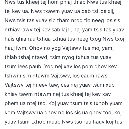
Nws tus kheej tej hom phiaj thiab Nws tus kheej
tej kev ua. Nws txawm yuav ua dab tsi los xij,
Nws tsis tas yuav sib tham nrog tib neeg los sis
nrhiav lawv tej kev sab laj li, haj yam tsis tas yuav
hais qhia rau txhua txhua tus neeg txog Nws txoj
hauj lwm. Qhov no yog Vajtswv tus moj yam,
thiab tshaj ntawd, tsim nyog txhua tus yuav
tsum lees paub. Yog nej xav los pom qhov kev
tshwm sim ntawm Vajtswv, los caum raws
Vajtswv tej hneev taw, ces nej yuav tsum xub
khiav tawm ntawm nej tus kheej tej kev xav
phem ua ntej tso. Koj yuav tsum tsis txhob yuam
kom Vajtswv ua qhov no los sis ua qhov tod, koj
yuav tsum txhob muab Nws tso rau hauv koj tus