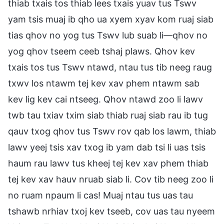
thiab txais tos thiab lees txais yuav tus Tswv
yam tsis muaj ib qho ua xyem xyav kom ruaj siab
tias qhov no yog tus Tswv lub suab li—qhov no
yog qhov tseem ceeb tshaj plaws. Qhov kev
txais tos tus Tswv ntawd, ntau tus tib neeg raug
txwv los ntawm tej kev xav phem ntawm sab
kev lig kev cai ntseeg. Qhov ntawd zoo li lawv
twb tau txiav txim siab thiab ruaj siab rau ib tug
qauv txog qhov tus Tswv rov qab los lawm, thiab
lawv yeej tsis xav txog ib yam dab tsi li uas tsis
haum rau lawv tus kheej tej kev xav phem thiab
tej kev xav hauv nruab siab li. Cov tib neeg zoo li
no ruam npaum li cas! Muaj ntau tus uas tau
tshawb nrhiav txoj kev tseeb, cov uas tau nyeem