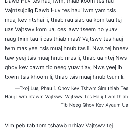
Dawb Huv tes hauj lwm, thiab koom tes rau
Vajntsujplig Dawb Huv tes hauj lwm yam tsis
muaj kev ntshai li, thiab rau siab ua kom tau tej
uas Vajtswv kom ua, ces lawv tseem ho yuav
raug txim tau li cas thiab mas? Vajtswv tes hauj
lwm mas yeej tsis muaj hnub tas li, Nws tej hneev
taw yeej tsis muaj hnub nres li, thiab ua ntej Nws
qhov kev cawm tib neeg yuav tiav, Nws yeej ib
txwm tsis khoom li, thiab tsis muaj hnub tsum li.
—Txoj Lus, Phau 1. Qhov Kev Tshwm Sim thiab Tes
Hauj Lwm ntawm Vajtswv. Vajtswv Tes Hauj Lwm thiab
Tib Neeg Qhov Kev Xyaum Ua
Vim peb tab tom tshawb nrhiav Vajtswv tej