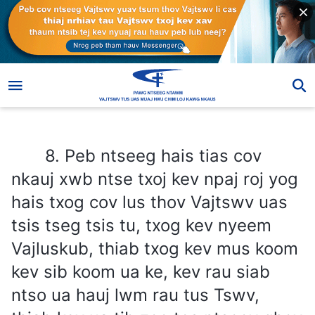
8. Peb ntseeg hais tias cov nkauj xwb ntse txoj kev npaj roj yog hais txog cov lus thov Vajtswv uas tsis tseg tsis tu, txog kev nyeem Vajluskub, thiab txog kev mus koom kev sib koom ua ke, kev rau siab ntso ua hauj lwm rau tus Tswv, thiab kev ua tib zoo tos ntsoov qhov tus Tswv rov qab los. Qhov no yog qhov txhais hais tias yog ib tug nkauj xwb ntse, thiab thaum tus Tswv rov qab los, peb yuav txais tos tus nraug vauv thiab koom tus Me Nyuam Yaj rooj noj rooj haus.
8. Peb ntseeg hais tias cov
nkauj xwb ntse txoj kev npaj roj yog
hais txog cov lus thov Vajtswv uas
tsis tseg tsis tu, txog kev nyeem
Vajluskub, thiab txog kev mus koom
kev sib koom ua ke, kev rau siab
ntso ua hauj lwm rau tus Tswv,