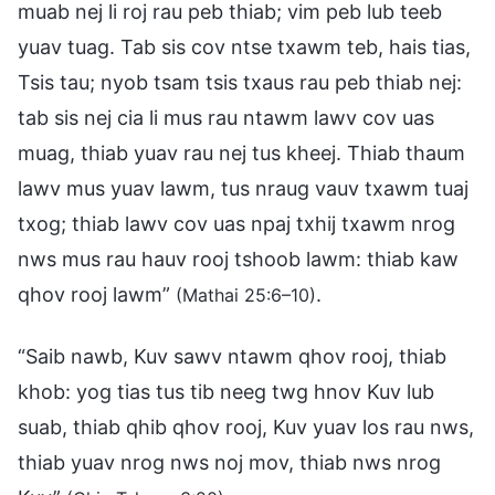
muab nej li roj rau peb thiab; vim peb lub teeb
yuav tuag. Tab sis cov ntse txawm teb, hais tias,
Tsis tau; nyob tsam tsis txaus rau peb thiab nej:
tab sis nej cia li mus rau ntawm lawv cov uas
muag, thiab yuav rau nej tus kheej. Thiab thaum
lawv mus yuav lawm, tus nraug vauv txawm tuaj
txog; thiab lawv cov uas npaj txhij txawm nrog
nws mus rau hauv rooj tshoob lawm: thiab kaw
qhov rooj lawm”
.
(Mathai 25:6–10)
“Saib nawb, Kuv sawv ntawm qhov rooj, thiab
khob: yog tias tus tib neeg twg hnov Kuv lub
suab, thiab qhib qhov rooj, Kuv yuav los rau nws,
thiab yuav nrog nws noj mov, thiab nws nrog