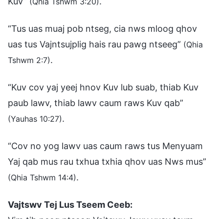
Kuv”
.
(Qhia Tshwm 3:20)
“Tus uas muaj pob ntseg, cia nws mloog qhov
uas tus Vajntsujplig hais rau pawg ntseeg”
(Qhia
.
Tshwm 2:7)
“Kuv cov yaj yeej hnov Kuv lub suab, thiab Kuv
paub lawv, thiab lawv caum raws Kuv qab”
.
(Yauhas 10:27)
“Cov no yog lawv uas caum raws tus Menyuam
Yaj qab mus rau txhua txhia qhov uas Nws mus”
.
(Qhia Tshwm 14:4)
Vajtswv Tej Lus Tseem Ceeb: