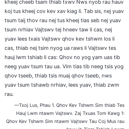
kheej cheeb tsam thiab txwv Nws nyob rau hauv
koj tus kheej cov kev xav kiag li. Tab sis, nej yuav
tsum taij thov rau nej tus kheej tias seb nej yuav
tsum nrhiav Vajtswv tej hneev taw li cas, nej
yuav lees txais Vajtswv qhov kev tshwm los li
cas, thiab nej tsim nyog ua raws li Vajtswv tes
hauj lwm tshiab li cas: Qhov no yog yam uas tib
neeg yuav tsum tau ua. Vim tias tib neeg tsis yog
qhov tseeb, thiab tsis muaj qhov tseeb, nws
yuav tsum tshawb nrhiav, lees yuav, thiab zwm
rau.
—Txoj Lus, Phau 1. Qhov Kev Tshwm Sim thiab Tes
Hauj Lwm ntawm Vajtswv. Zaj Txuas Tom Kawg 1:
Qhov Kev Tshwm Sim ntawm Vajtswv Tau Coj Mus rau