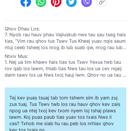
Qhov Dhau Los:
7. Nyob rau hauv phau Vajluskub nws tau sau tseg hais
tias, “Vim rau qhov tus Tswv Tus Kheej yuav nqis saum
ntuj ceeb tsheej los nrog ib lub suab qw, nrog rau lub
suab ntawm tus thawj tub txib saum qaum ntuj, thiab
Ntxiv Mus:
nrog rau Vajtswv lub suab xyu: ces cov tuag lawm uas
1. Nej ua tim khawv hais tias tus Tswv Yexus twb tau
ntseeg Khetos yuav sawv los ua ntej”
rov qab los lawm, thiab tias Nws tau los ua cev nqaij
(1 Thexalaunika 4:16)
. Nej ua tim khawv hais tias tus
daim tawv los ua Nws txoj hauj lwm. Qhov no ua tau li
Tswv Yexus twb tau rov qab los lawm, tiam sis peb
cas? Phau Vajluskub hais tias: “Nej cov neeg Kalilais,
tsis tau hnov lub suab qw, los sis lub suab ntawm tus
vim li cas nej sawv ntsia tuaj rau saum ntuj? Tib tug
thawj tub txib qaum ntuj, los sis Vajtswv lub xyu, thiab
Yexus no, uas tau raug muab coj tawm ntawm nej los
Tej kev puas tsuaj tab tom tshwm sim ib yam zuj
peb tsis tau pom cov neeg dawb huv uas tuag lawm
mus rau saum ntuj lawm, ces yuav rov los zoo tib yam
zus tuaj. Tus Tswv twb los rau hauv qhov kev zais
sawv rov qab los li. Yog li ntawd yuav ua li cas ua tau
nkaus li qhov uas nej pom Nws mus rau saum ntuj
npog ua ntej txoj kev txom nyem loj tshaj plaws
pov thawj qhia tias tus Tswv twb tau rov qab los
lawm”
(Tubtxib Tes Haujlwm 1:11)
. Tom qab tus Tswv
lawm. Koj puas paub tias yuav tos txais Nws li
lawm?
Yexus tau ua tes dej num uas raug ntsia rau saum tus
cas? Txhob me siab hu rau peb los nrhiav qhov
ntoo khaub lig tag lawm, Nws tau sawv hauv qhov
kev tos txais no.