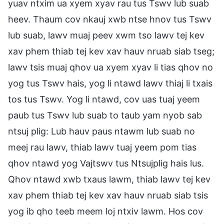
yuav ntxim ua xyem xyav rau tus Tswv lub suab
heev. Thaum cov nkauj xwb ntse hnov tus Tswv
lub suab, lawv muaj peev xwm tso lawv tej kev
xav phem thiab tej kev xav hauv nruab siab tseg;
lawv tsis muaj qhov ua xyem xyav li tias qhov no
yog tus Tswv hais, yog li ntawd lawv thiaj li txais
tos tus Tswv. Yog li ntawd, cov uas tuaj yeem
paub tus Tswv lub suab to taub yam nyob sab
ntsuj plig: Lub hauv paus ntawm lub suab no
meej rau lawv, thiab lawv tuaj yeem pom tias
qhov ntawd yog Vajtswv tus Ntsujplig hais lus.
Qhov ntawd xwb txaus lawm, thiab lawv tej kev
xav phem thiab tej kev xav hauv nruab siab tsis
yog ib qho teeb meem loj ntxiv lawm. Hos cov