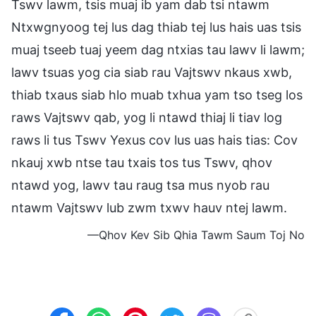
Tswv lawm, tsis muaj ib yam dab tsi ntawm
Ntxwgnyoog tej lus dag thiab tej lus hais uas tsis
muaj tseeb tuaj yeem dag ntxias tau lawv li lawm;
lawv tsuas yog cia siab rau Vajtswv nkaus xwb,
thiab txaus siab hlo muab txhua yam tso tseg los
raws Vajtswv qab, yog li ntawd thiaj li tiav log
raws li tus Tswv Yexus cov lus uas hais tias: Cov
nkauj xwb ntse tau txais tos tus Tswv, qhov
ntawd yog, lawv tau raug tsa mus nyob rau
ntawm Vajtswv lub zwm txwv hauv ntej lawm.
—Qhov Kev Sib Qhia Tawm Saum Toj No