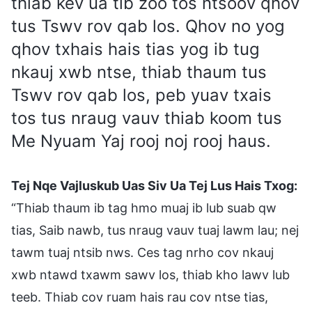
thiab kev ua tib zoo tos ntsoov qhov
tus Tswv rov qab los. Qhov no yog
qhov txhais hais tias yog ib tug
nkauj xwb ntse, thiab thaum tus
Tswv rov qab los, peb yuav txais
tos tus nraug vauv thiab koom tus
Me Nyuam Yaj rooj noj rooj haus.
Tej Nqe Vajluskub Uas Siv Ua Tej Lus Hais Txog:
“Thiab thaum ib tag hmo muaj ib lub suab qw
tias, Saib nawb, tus nraug vauv tuaj lawm lau; nej
tawm tuaj ntsib nws. Ces tag nrho cov nkauj
xwb ntawd txawm sawv los, thiab kho lawv lub
teeb. Thiab cov ruam hais rau cov ntse tias,