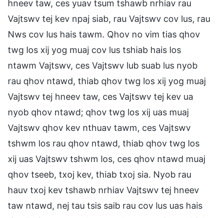
hneev taw, ces yuav tsum tshawb nrhiav rau
Vajtswv tej kev npaj siab, rau Vajtswv cov lus, rau
Nws cov lus hais tawm. Qhov no vim tias qhov
twg los xij yog muaj cov lus tshiab hais los
ntawm Vajtswv, ces Vajtswv lub suab lus nyob
rau qhov ntawd, thiab qhov twg los xij yog muaj
Vajtswv tej hneev taw, ces Vajtswv tej kev ua
nyob qhov ntawd; qhov twg los xij uas muaj
Vajtswv qhov kev nthuav tawm, ces Vajtswv
tshwm los rau qhov ntawd, thiab qhov twg los
xij uas Vajtswv tshwm los, ces qhov ntawd muaj
qhov tseeb, txoj kev, thiab txoj sia. Nyob rau
hauv txoj kev tshawb nrhiav Vajtswv tej hneev
taw ntawd, nej tau tsis saib rau cov lus uas hais