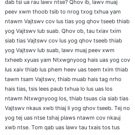
dab tsi ua rau lawv ntse? Qhov ib, lawv muaj
peev xwm thoob tsib to nrog txog txhua yam
ntawm Vajtswv cov lus tias yog qhov tseeb thiab
yog Vajtswv lub suab. Qhov ob, tau txiav txim
siab tias Vajtswv cov lus yog qhov tseeb thiab
yog Vajtswv lub suab, lawv muaj peev xwm
txheeb xyuas yam Ntxwgnyoog hais uas yog cov
lus xaiv thiab lus phem heev uas teem txim thiab
tawm tsam Vajtswv, thiab muab hais tag nrho
hais tias, tsis lees paub txhua lo lus uas los
ntawm Ntxwgnyoog los, thiab tsuas cia siab tias
Vajtswv nkaus xwb thiaj li yog qhov tseeb. Tej no
yog tej uas ntse tshaj plaws ntawm cov nkauj
xwb ntse. Tom qab uas lawv tau txais tos tus