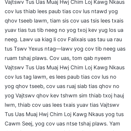
Vajtswv Tus Uas Muaj Hwj Chim Loj Kawg Nkaus
cov lus thiab lees paub tias cov lus ntawd yog
qhov tseeb lawm, tiam sis cov uas tsis lees txais
yuav tias tus tib neeg no yog txoj kev yug los ua
neeg. Lawv ua kiag li cov Falixais uas tau ua rau
tus Tswv Yexus ntag—lawv yog cov tib neeg uas
ruam tshaj plaws. Cov uas, tom qab nyeem
Vajtswv Tus Uas Muaj Hwj Chim Loj Kawg Nkaus
cov lus tag lawm, es lees paub tias cov lus no
yog qhov tseeb, cov uas ruaj siab tias qhov no
yog Vajtswv qhov kev tshwm sim thiab txoj hauj
lwm, thiab cov uas lees txais yuav tias Vajtswv
Tus Uas Muaj Hwj Chim Loj Kawg Nkaus yog tus
Cawm Seej, yog cov uas ntse tshaj plaws. Yam