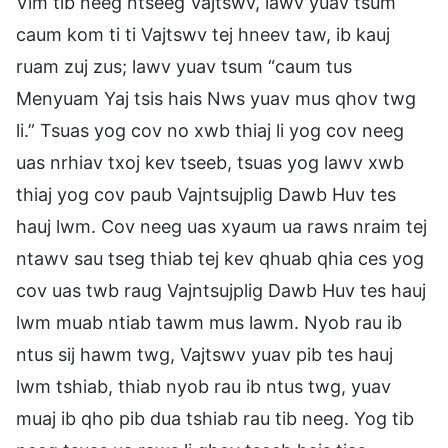
Vim tib neeg ntseeg Vajtswv, lawv yuav tsum
caum kom ti ti Vajtswv tej hneev taw, ib kauj
ruam zuj zus; lawv yuav tsum “caum tus
Menyuam Yaj tsis hais Nws yuav mus qhov twg
li.” Tsuas yog cov no xwb thiaj li yog cov neeg
uas nrhiav txoj kev tseeb, tsuas yog lawv xwb
thiaj yog cov paub Vajntsujplig Dawb Huv tes
hauj lwm. Cov neeg uas xyaum ua raws nraim tej
ntawv sau tseg thiab tej kev qhuab qhia ces yog
cov uas twb raug Vajntsujplig Dawb Huv tes hauj
lwm muab ntiab tawm mus lawm. Nyob rau ib
ntus sij hawm twg, Vajtswv yuav pib tes hauj
lwm tshiab, thiab nyob rau ib ntus twg, yuav
muaj ib qho pib dua tshiab rau tib neeg. Yog tib