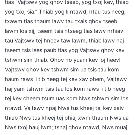
tias “Vajtswv yog qhov tseeb, yog txoj kev, thiab
yog txoj sia.” Thiab yog li ntawd, ntau tus neeg,
txawm tias thaum lawv tau txais qhov tseeb
lawm los xij, tseem tsis ntseeg tias lawv nrhiav
tau Vajtswv tej hneev taw lawm, thiab lawv haj
tseem tsis lees paub tias yog Vajtswv qhov kev
tshwm sim thiab. Qhov no yuam kev loj heev!
Vajtswv qhov kev tshwm sim ua tsis tau kom
haum raws li tib neeg tej kev xav phem, Vajtswv
haj yam tshwm tsis tau los kom raws li tib neeg
tej kev cheem tsum uas kom Nws tshwm sim los
ntawd. Vajtswv npaj Nws tus kheej tej kev xaiv
thiab Nws tus kheej tej phiaj xwm thaum Nws ua
Nws txoj hauj lwm; tshaj qhov ntawd, Nws muaj