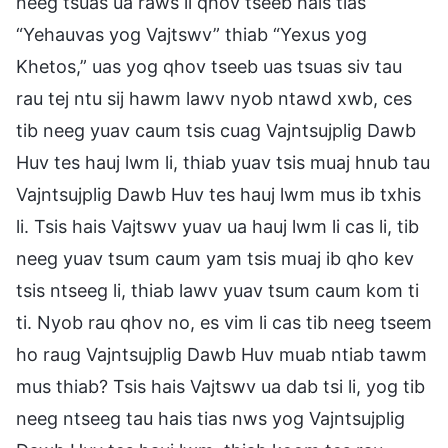
neeg tsuas ua raws li qhov tseeb hais tias
“Yehauvas yog Vajtswv” thiab “Yexus yog
Khetos,” uas yog qhov tseeb uas tsuas siv tau
rau tej ntu sij hawm lawv nyob ntawd xwb, ces
tib neeg yuav caum tsis cuag Vajntsujplig Dawb
Huv tes hauj lwm li, thiab yuav tsis muaj hnub tau
Vajntsujplig Dawb Huv tes hauj lwm mus ib txhis
li. Tsis hais Vajtswv yuav ua hauj lwm li cas li, tib
neeg yuav tsum caum yam tsis muaj ib qho kev
tsis ntseeg li, thiab lawv yuav tsum caum kom ti
ti. Nyob rau qhov no, es vim li cas tib neeg tseem
ho raug Vajntsujplig Dawb Huv muab ntiab tawm
mus thiab? Tsis hais Vajtswv ua dab tsi li, yog tib
neeg ntseeg tau hais tias nws yog Vajntsujplig