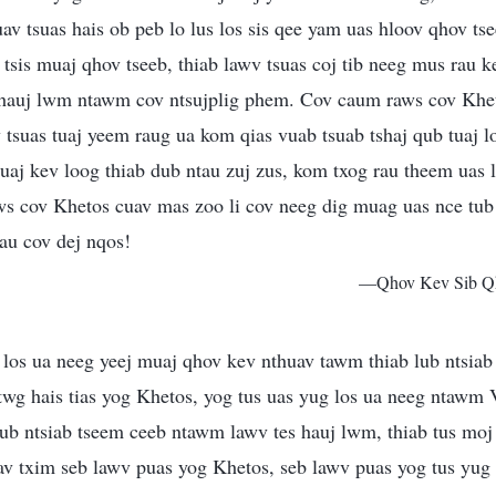
av tsuas hais ob peb lo lus los sis qee yam uas hloov qhov t
sis muaj qhov tseeb, thiab lawv tsuas coj tib neeg mus rau ke
es hauj lwm ntawm cov ntsujplig phem. Cov caum raws cov Khe
 tsuas tuaj yeem raug ua kom qias vuab tsuab tshaj qub tuaj 
j kev loog thiab dub ntau zuj zus, kom txog rau theem uas 
s cov Khetos cuav mas zoo li cov neeg dig muag uas nce tub 
au cov dej nqos!
—Qhov Kev Sib Q
 los ua neeg yeej muaj qhov kev nthuav tawm thiab lub ntsia
twg hais tias yog Khetos, yog tus uas yug los ua neeg ntawm 
lub ntsiab tseem ceeb ntawm lawv tes hauj lwm, thiab tus mo
iav txim seb lawv puas yog Khetos, seb lawv puas yog tus yug