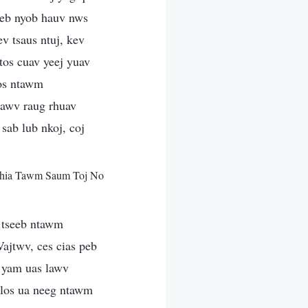
seeb nyob hauv nws
v tsaus ntuj, kev
tos cuav yeej yuav
los ntawm
lawv raug rhuav
sab lub nkoj, coj
hia Tawm Saum Toj No
b tseeb ntawm
Vajtwv, ces cias peb
j yam uas lawv
 los ua neeg ntawm