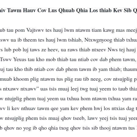
aiv Tawm Hauv Cov Lus Qhuab Qhia Los thiab Kev Sib 
aub tau pom Vajtswv tes hauj lwm ntawm tiam kawg mas meej 
tswv ua ib theem tes hauj lwm tshiab, Ntxwgnyoog thiab txhu
lub pob luj taws ze heev, ua raws thiab ntxeev Nws tej hauj
 Tswv Yexus tau kho mob thiab tau ntiab cov dab phem tawm
uj tau kho thib ntiab cov dab phem tawm ib yam thiab; thaum 
uab khoom plig ntawm tus plig rau tib neeg, cov ntsujplig p
us ntxawv ntxawv” uas tsis muaj leej twg tuaj yeem to taub t
v ntujplig phem tuaj yeem ua txhua hom ntawm txhua yam raws
v li kev nthuav tawm qee yam kev phem hwj los ntxias dag
 ntsujplig phem tsis muaj qhov tseeb, lawv yeej tsis tuaj y
iab qhov no yog ib qho qhia txog qhov tsis sib thooj ntawm tus 