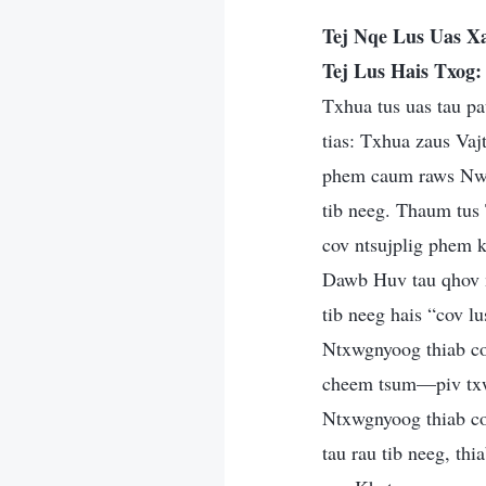
Tej Nqe Lus Uas X
Tej Lus Hais Txog:
Txhua tus uas tau p
tias: Txhua zaus Vaj
phem caum raws Nws 
tib neeg. Thaum tus
cov ntsujplig phem k
Dawb Huv tau qhov m
tib neeg hais “cov l
Ntxwgnyoog thiab co
cheem tsum—piv txw
Ntxwgnyoog thiab cov
tau rau tib neeg, th