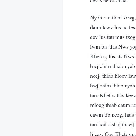
cov Khetos cuav.
Nyob rau tiam kawg, 
daim tawv los ua te
cov lus tau mus txog 
lwm tus tias Nws yo
Khetos, los sis Nws 
hwj chim thiab nyob
neej, thiab hloov la
hwj chim thiab nyob 
tau. Khetos tsis kee
mloog thiab caum ra
cawm tib neeg, hais 
tau txais tshaj tha
li cas. Cov Khetos c