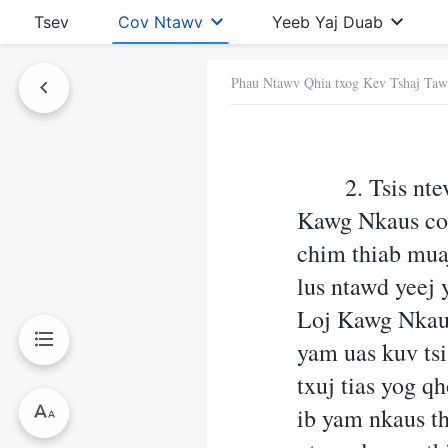
Tsev
Cov Ntawv
Yeeb Yaj Duab
Phau Ntawv Qhia txog Kev Tshaj Ta
Ntawv No
2. Tsis nt
Kawg Nkaus cov 
chim thiab mua
lus ntawd yeej
Loj Kawg Nkaus
yam uas kuv tsi
txuj tias yog q
ib yam nkaus th