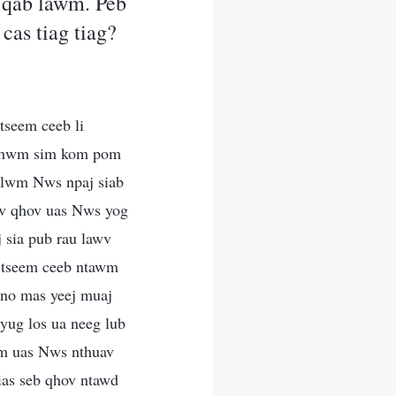
v qab lawm. Peb
 cas tiag tiag?
tseem ceeb li
 tshwm sim kom pom
j lwm Nws npaj siab
uav qhov uas Nws yog
 sia pub rau lawv
ab tseem ceeb ntawm
v no mas yeej muaj
 yug los ua neeg lub
am uas Nws nthuav
tias seb qhov ntawd