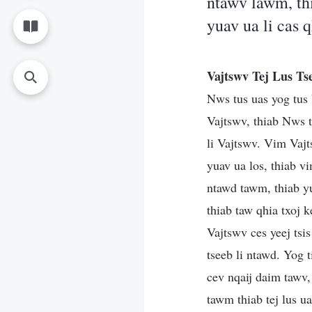
ntawv lawm, th
yuav ua li cas q
Vajtswv Tej Lus T
Nws tus uas yog tus 
Vajtswv, thiab Nws 
li Vajtswv. Vim Vajt
yuav ua los, thiab 
ntawd tawm, thiab y
thiab taw qhia txoj 
Vajtswv ces yeej tsi
tseeb li ntawd. Yog 
cev nqaij daim tawv
tawm thiab tej lus u