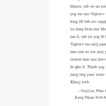
khetos, tab sis ua t
yog tus uas Vajtswv 
kiag tib lub cev nq
tes hauj lwm tiav hl
tau li, tab sis yog i
Vajtswv tus moj yam,
tam sim no los yeej 
txawm hais tias lawv
ib qho li. Thiab yog 
neeg twg yuav txiav 
Kheej xwb.
—Txoj Lus, Phau 
Kawg Nkaus Xwb Ma