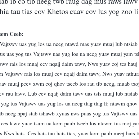
iab ib co tib neeg twb raug dag mus raws law
hia tau tias cov Khetos cuav cov lus yog zoo li
seem Ceeb:
Vajtswv uas yug los ua neeg ntawd mas yuav muaj lub ntsiab 
tus uas yog tus Vajtswv uas yug los ua neeg yuav muaj yam
swv rais los muaj cev nqaij daim tawv, Nws yuav coj tes hau
vim Vajtswv rais los muaj cev nqaij daim tawv, Nws yuav nth
uav muaj peev xwm coj qhov tseeb los rau tib neeg, muab txoj
kev rau lawv. Lub cev nqaij daim tawv uas tsis muaj lub ntsi
s yog tus Vajtswv uas yug los ua neeg tiag tiag li; ntawm qho
tib neeg npaj siab tshawb xyuas nws puas yog tus Vajtswv uas
, ces lawv yuav tsum ua kom paub tseeb los ntawm tus moj y
as Nws hais. Ces hais tau hais tias, yuav kom paub meej hais 