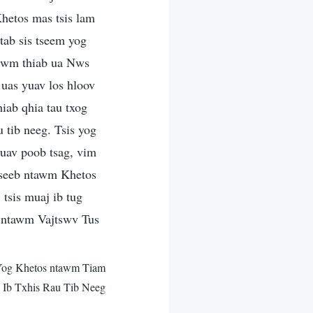
Khetos mas tsis lam
tab sis tseem yog
 lwm thiab ua Nws
 uas yuav los hloov
hiab qhia tau txog
 tib neeg. Tsis yog
yuav poob tsag, vim
 tseeb ntawm Khetos
 tsis muaj ib tug
os ntawm Vajtswv Tus
Yog Khetos ntawm Tiam
Ib Txhis Rau Tib Neeg