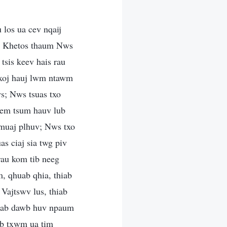
 los ua cev nqaij
au Khetos thaum Nws
 tsis keev hais rau
txoj hauj lwm ntawm
ws; Nws tsuas txo
eem tsum hauv lub
a muaj plhuv; Nws txo
s ciaj sia twg piv
rau kom tib neeg
, qhuab qhia, thiab
Vajtswv lus, thiab
thiab dawb huv npaum
 ib txwm ua tim