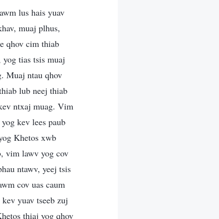
 lawm lus hais yuav
khav, muaj plhus,
ee qhov cim thiab
yog tias tsis muaj
og. Muaj ntau qhov
hiab lub neej thiab
u kev ntxaj muag. Vim
v yog kev lees paub
s yog Khetos xwb
b, vim lawv yog cov
hau ntawv, yeej tsis
tawm cov uas caum
u kev yuav tseeb zuj
Khetos thiaj yog qhov