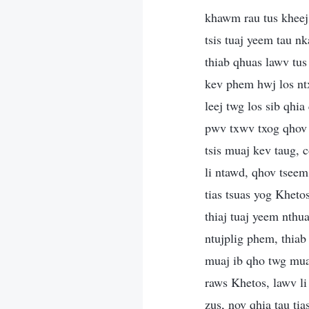
khawm rau tus kheej t
tsis tuaj yeem tau n
thiab qhuas lawv tus
kev phem hwj los ntx
leej twg los sib qhi
pwv txwv txog qhov n
tsis muaj kev taug, 
li ntawd, qhov tseem
tias tsuas yog Kheto
thiaj tuaj yeem nthu
ntujplig phem, thiab
muaj ib qho twg mua
raws Khetos, lawv li
zus, nov qhia tau ti