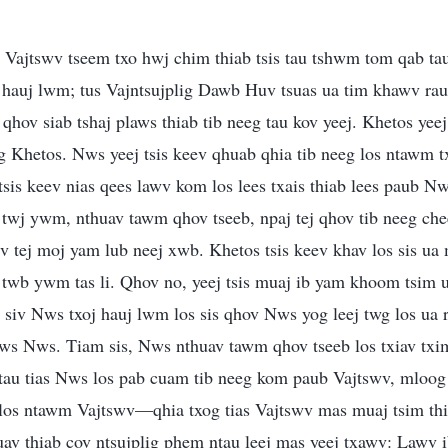
Vajtswv tseem txo hwj chim thiab tsis tau tshwm tom qab tau
s hauj lwm; tus Vajntsujplig Dawb Huv tsuas ua tim khawv r
qhov siab tshaj plaws thiab tib neeg tau kov yeej. Khetos yeej
g Khetos. Nws yeej tsis keev qhuab qhia tib neeg los ntawm 
tsis keev nias qees lawv kom los lees txais thiab lees paub N
 twj ywm, nthuav tawm qhov tseeb, npaj tej qhov tib neeg ch
wv tej moj yam lub neej xwb. Khetos tsis keev khav los sis u
twb ywm tas li. Qhov no, yeej tsis muaj ib yam khoom tsim ua
v siv Nws txoj hauj lwm los sis qhov Nws yog leej twg los ua 
ws Nws. Tiam sis, Nws nthuav tawm qhov tseeb los txiav txim
tau tias Nws los pab cuam tib neeg kom paub Vajtswv, mloog 
wj los ntawm Vajtswv—qhia txog tias Vajtswv mas muaj tsim 
uav thiab cov ntsujplig phem ntau leej mas yeej txawv: Lawv