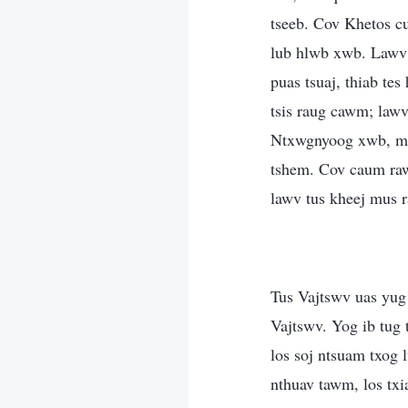
tseeb. Cov Khetos cu
lub hlwb xwb. Lawv t
puas tsuaj, thiab t
tsis raug cawm; lawv
Ntxwgnyoog xwb, mua
tshem. Cov caum raw
lawv tus kheej mus r
Tus Vajtswv uas yug
Vajtswv. Yog ib tug 
los soj ntsuam txog 
nthuav tawm, los tx