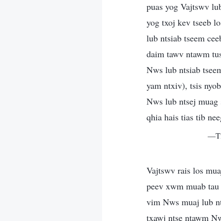
puas yog Vajtswv lub
yog txoj kev tseeb 
lub ntsiab tseem cee
daim tawv ntawm tus
Nws lub ntsiab tsee
yam ntxiv), tsis nyo
Nws lub ntsej muag s
qhia hais tias tib nee
—Tx
Vajtswv rais los mua
peev xwm muab tau qh
vim Nws muaj lub nt
txawj ntse ntawm Nws