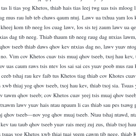
as li tias yog Khetos, thiab hais tias leej twg uas tsis mloog
kag mus rau lub teb chaws qaum ntuj. Lawv ua txhua yam los 
 kheej kom tib neeg los cuag lawv, los sis tej zaum lawv ua q
ias dag tib neeg. Thiab thaum tib neeg raug dag ntxias lawm, 
a qhov tseeb thiab daws qhov kev ntxias dag no, lawv yuav nt
o. Vim cov Khetos cuav tsis muaj qhov tseeb, txoj hau kev, t
cov uas caum raws tsis ntev los sai sai ces yuav poob mus ra
 ceeb tshaj rau kev faib tus Khetos tiag thiab cov Khotes cua
s xwb thiaj yog qhov tseeb, txoj hau kev, thiab txoj sia. Tsua
av tawm qhov tseeb; cov Khetos cuav yeej tsis muaj qhov tsee
 txawm lawv yuav hais ntau npaum li cas thiab sau pes tsawg p
j qhov tseeb—nov yog qhov muaj tseeb. Ntau tshaj ntawd, n
 kev tau taub qhov tseeb yuav rais meej zuj zus, thiab txoj ha
as tsuas yog Khetos xwb thiaj tuaj yeem cawm tib neeg, thiab 