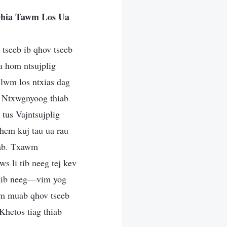
Qhia Tawm Los Ua
tseeb ib qhov tseeb
a hom ntsujplig
 lwm los ntxias dag
, Ntxwgnyoog thiab
tus Vajntsujplig
hem kuj tau ua rau
hiab. Txawm
 li tib neeg tej kev
 tib neeg—vim yog
eem muab qhov tseeb
Khetos tiag thiab