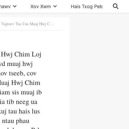
Khawv
Xov Xwm
Hais Txog Peb
2. Tsis ntev los no, kuv tau nyeem Vajtswv Tus Uas Muaj Hwj Chim Loj Kawg Nkaus cov lus ntau heev, thiab tau pom tias cov lus ntawd muaj hwj chim thiab muaj cai. Txhua lo ntawm Nws cov lus hais yog qhov tseeb, cov lus ntawd yeej yog Vajtswv lub suab, thiab Vajtswv Tus Uas Muaj Hwj Chim Loj Kawg Nkaus yog qhov tus Tswv Yexus rov qab los ntag. Tiam sis muaj ib yam uas kuv tsis to taub li xws li tias: Tam sim no muaj ib txhia tib neeg ua txuj tias yog qhov tus Tswv Yexus rov qab los, thiab lawv los kuj tau hais lus ib yam nkaus thiab. Lawv cov lus ib txhia tau muab sau los ua ntau phau ntawv lawm, thiab ib co tib neeg twb raug dag mus raws lawv qab lawm. Peb yuav ua li cas qhia tau tias cov Khetos cuav cov lus yog zoo li cas tiag tiag?
aj Hwj Chim Loj
awd muaj hwj
ov tseeb, cov
 Muaj Hwj Chim
iam sis muaj ib
ia tib neeg ua
uj tau hais lus
a ntau phau