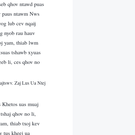
 seb qhov ntawd puas
auv paus ntawm Nws
yog lub cev nqaij
g nyob rau hauv
oj yam, thiab lwm
 tsuas tshawb xyuas
eb li, ces qhov no
tswv. Zaj Lus Ua Ntej
us Khetos uas muaj
tshaj qhov no li,
am, thiab txoj kev
v tus kheej ua