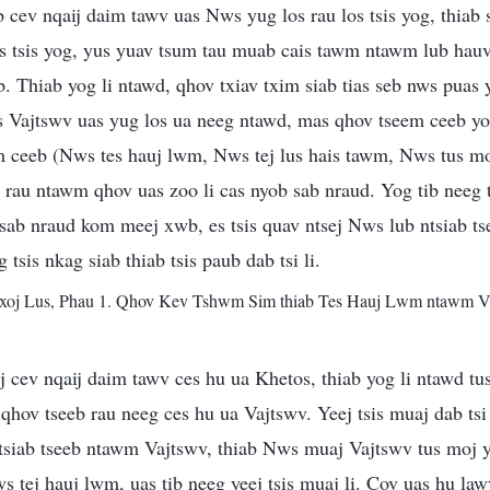
 cev nqaij daim tawv uas Nws yug los rau los tsis yog, thiab
los tsis yog, yus yuav tsum tau muab cais tawm ntawm lub h
b. Thiab yog li ntawd, qhov txiav txim siab tias seb nws puas 
 Vajtswv uas yug los ua neeg ntawd, mas qhov tseem ceeb yo
m ceeb (Nws tes hauj lwm, Nws tej lus hais tawm, Nws tus m
b rau ntawm qhov uas zoo li cas nyob sab nraud. Yog tib neeg
ab nraud kom meej xwb, es tsis quav ntsej Nws lub ntsiab tse
g tsis nkag siab thiab tsis paub dab tsi li.
oj Lus, Phau 1. Qhov Kev Tshwm Sim thiab Tes Hauj Lwm ntawm Vaj
j cev nqaij daim tawv ces hu ua Khetos, thiab yog li ntawd t
ov tseeb rau neeg ces hu ua Vajtswv. Yeej tsis muaj dab tsi 
siab tseeb ntawm Vajtswv, thiab Nws muaj Vajtswv tus moj y
 tej hauj lwm, uas tib neeg yeej tsis muaj li. Cov uas hu law