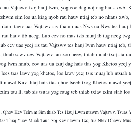
sis tau Vajtswv txoj hauj lwm, yog cov dag noj dag haus xwb. 
tshwm sim los ua kiag nyob rau hauv ntiaj teb no nkaus xwb, 
aij daim tawv uas Vajtswv siv thaum uas Nws ua Nws tes hauj
o rau hauv tib neeg. Lub cev no mas tsis muaj ib tug neeg twg
b lub cev uas yeej ris tau Vajtswv tes hauj lwm hauv ntiaj teb, t
 thiab sawv cev Vajtswv tau zoo heev, thiab muab txoj sia rau
yog lwm hnub, cov uas ua txuj dag hais tias yog Khetos yeej 
 lees tias lawv yog khetos, los lawv yeej tsis muaj lub ntsiab
li ntawd Kuv thiaj hais tias qhov tseeb txog Khetos ntawd yeej
txim tau li, tab sis tsuas yog raug teb thiab txiav txim siab l
1. Qhov Kev Tshwm Sim thiab Tes Hauj Lwm ntawm Vajtswv. Tsuas 
s Thiaj Yuav Muab Tau Txoj Kev ntawm Txoj Sia Ntev Dhawv Mus 