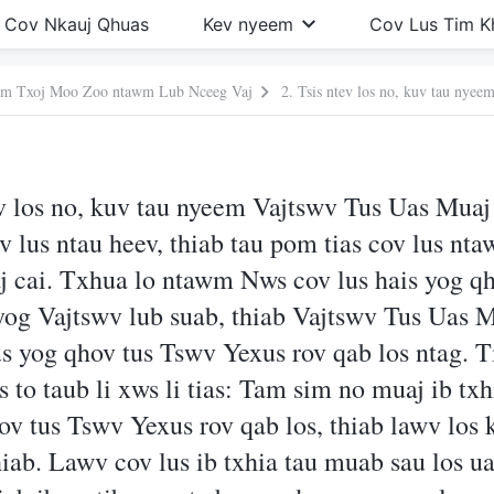
Cov Nkauj Qhuas
Kev nyeem
Cov Lus Tim 
wm Txoj Moo Zoo ntawm Lub Nceeg Vaj
ev los no, kuv tau nyeem Vajtswv Tus Uas Mu
lus ntau heev, thiab tau pom tias cov lus nt
j cai. Txhua lo ntawm Nws cov lus hais yog qh
 yog Vajtswv lub suab, thiab Vajtswv Tus Uas
 yog qhov tus Tswv Yexus rov qab los ntag. T
s to taub li xws li tias: Tam sim no muaj ib txh
hov tus Tswv Yexus rov qab los, thiab lawv los k
iab. Lawv cov lus ib txhia tau muab sau los u