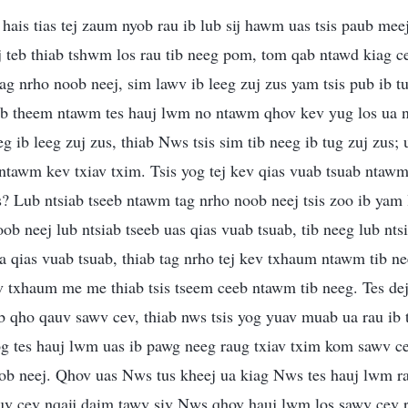
 hais tias tej zaum nyob rau ib lub sij hawm uas tsis paub me
aj teb thiab tshwm los rau tib neeg pom, tom qab ntawd kiag c
tag nrho noob neej, sim lawv ib leeg zuj zus yam tsis pub ib t
aub theem ntawm tes hauj lwm no ntawm qhov kev yug los ua n
eg ib leeg zuj zus, thiab Nws tsis sim tib neeg ib tug zuj zus;
 ntawm kev txiav txim. Tsis yog tej kev qias vuab tsuab ntaw
? Lub ntsiab tseeb ntawm tag nrho noob neej tsis zoo ib yam
ob neej lub ntsiab tseeb uas qias vuab tsuab, tib neeg lub nts
qias vuab tsuab, thiab tag nrho tej kev txhaum ntawm tib nee
kev txhaum me me thiab tsis tseem ceeb ntawm tib neeg. Tes 
b qho qauv sawv cev, thiab nws tsis yog yuav muab ua rau ib
og tes hauj lwm uas ib pawg neeg raug txiav txim kom sawv ce
ob neej. Qhov uas Nws tus kheej ua kiag Nws tes hauj lwm ra
uv cev nqaij daim tawv siv Nws qhov hauj lwm los sawv cev 