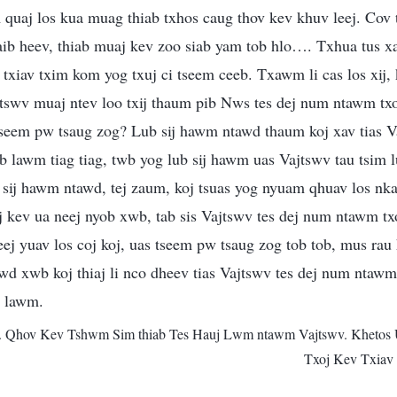
 quaj los kua muag thiab txhos caug thov kev khuv leej. Cov 
aib heev, thiab muaj kev zoo siab yam tob hlo…. Txhua tus xa
 txiav txim kom yog txuj ci tseem ceeb. Txawm li cas los xij, 
tswv muaj ntev loo txij thaum pib Nws tes dej num ntawm txo
 tseem pw tsaug zog? Lub sij hawm ntawd thaum koj xav tias V
ib lawm tiag tiag, twb yog lub sij hawm uas Vajtswv tau tsim l
b sij hawm ntawd, tej zaum, koj tsuas yog nyuam qhuav los nka
j kev ua neej nyob xwb, tab sis Vajtswv tes dej num ntawm tx
eej yuav los coj koj, uas tseem pw tsaug zog tob tob, mus rau 
d xwb koj thiaj li nco dheev tias Vajtswv tes dej num ntawm 
s lawm.
. Qhov Kev Tshwm Sim thiab Tes Hauj Lwm ntawm Vajtswv. Khetos 
Txoj Kev Txiav