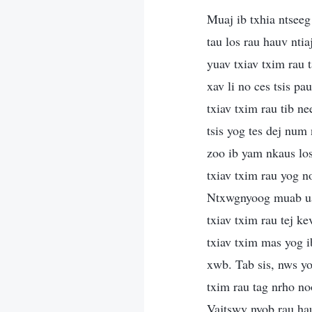
Muaj ib txhia ntseeg
tau los rau hauv nti
yuav txiav txim rau 
xav li no ces tsis p
txiav txim rau tib ne
tsis yog tes dej num
zoo ib yam nkaus los
txiav txim rau yog no
Ntxwgnyoog muab ua 
txiav txim rau tej 
txiav txim mas yog i
xwb. Tab sis, nws y
txim rau tag nrho no
Vajtswv nyob rau ha