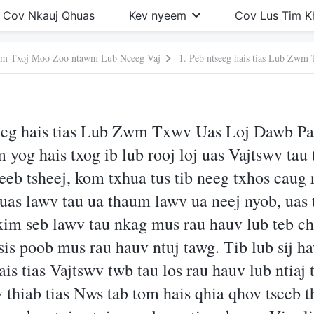
Cov Nkauj Qhuas
Kev nyeem
Cov Lus Tim 
wm Txoj Moo Zoo ntawm Lub Nceeg Vaj
seeg hais tias Lub Zwm Txwv Uas Loj Dawb P
yog hais txog ib lub rooj loj uas Vajtswv tau 
eeb tsheej, kom txhua tus tib neeg txhos caug 
 uas lawv tau ua thaum lawv ua neej nyob, uas
txim seb lawv tau nkag mus rau hauv lub teb c
 sis poob mus rau hauv ntuj tawg. Tib lub sij 
is tias Vajtswv twb tau los rau hauv lub ntiaj 
 thiab tias Nws tab tom hais qhia qhov tseeb t