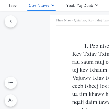
Tsev
Cov Ntawv
Yeeb Yaj Duab
Phau Ntawv Qhia txog Kev Tshaj Ta
Ntawv No
1. Peb nt
Kev Txiav Txim 
rau saum ntuj c
tej kev txhaum
Vajtswv txiav 
ceeb tsheej los
ua tim khawv ha
nqaij daim tawv