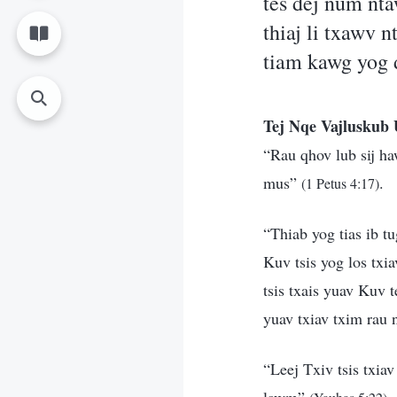
tes dej num nt
thiaj li txawv 
tiam kawg yog d
Tej Nqe Vajluskub 
“Rau qhov lub sij h
mus”
.
(1 Petus 4:17)
“Thiab yog tias ib tu
Kuv tsis yog los txia
tsis txais yuav Kuv t
yuav txiav txim rau
“Leej Txiv tsis txiav