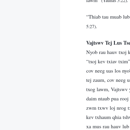
lawm”
.
(Yauhas 5:22)
“Thiab tau muab lub
.
5:27)
Vajtswv Tej Lus T
Nyob rau hauv txoj k
“txoj kev txiav txim
cov neeg uas los ny
tej zaum, cov neeg u
txog lawm, Vajtswv y
daim ntaub pua rooj
zwm txwv loj nrog tx
kev txhaum qhia tshw
xa mus rau hauv lub 