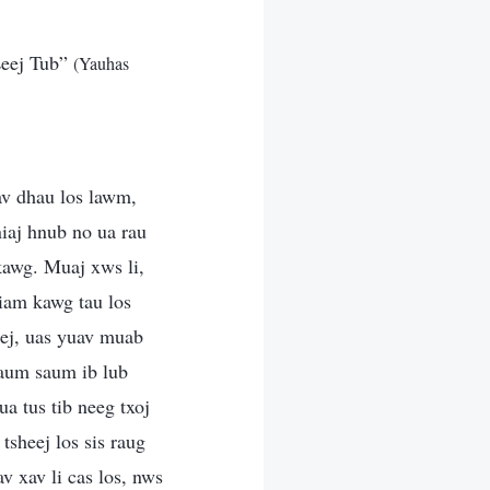
Leej Tub”
(Yauhas
av dhau los lawm,
niaj hnub no ua rau
awg. Muaj xws li,
tiam kawg tau los
eej, uas yuav muab
zaum saum ib lub
a tus tib neeg txoj
sheej los sis raug
v xav li cas los, nws