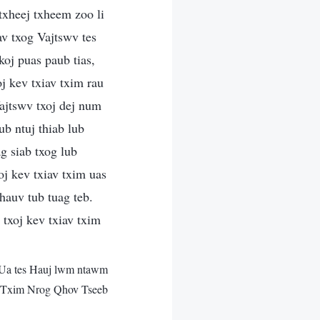
txheej txheem zoo li
v txog Vajtswv tes
koj puas paub tias,
j kev txiav txim rau
ajtswv txoj dej num
ub ntuj thiab lub
g siab txog lub
oj kev txiav txim uas
hauv tub tuag teb.
txoj kev txiav txim
Ua tes Hauj lwm ntawm
 Txim Nrog Qhov Tseeb