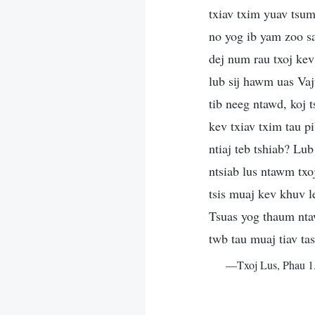
txiav txim yuav tsum
no yog ib yam zoo s
dej num rau txoj kev
lub sij hawm uas Vaj
tib neeg ntawd, koj
kev txiav txim tau p
ntiaj teb tshiab? Lu
ntsiab lus ntawm txo
tsis muaj kev khuv l
Tsuas yog thaum ntaw
twb tau muaj tiav ta
—Txoj Lus, Phau 1