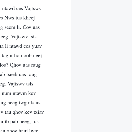
ej ntawd ces Vajtswv
es Nws tus kheej
ug seem li. Cov uas
eeg. Vajtswv tsis
 ua li ntawd ces yuav
m tag nrho noob neej
 los? Qhov uas raug
iab tseeb uas raug
g. Vajtswv tsis
dej num ntawm kev
 tug neeg twg nkaus
v tau qhov kev txiav
u ib pab neeg, tus
rau qhov hauj lwm