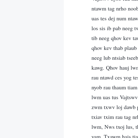
ntawm tag nrho noob
uas tes dej num ntaw
los sis ib pab neeg 
tib neeg qhov kev ta
qhov kev thab plaub 
neeg lub ntsiab tsee
kawg. Qhov hauj lwm
rau ntawd ces yog t
nyob rau thaum tiam 
lwm uas tus Vajtswv 
zwm txwv loj dawb p
txiav txim rau tag n
lwm, Nws txoj lus, 
yam. Txawm hais tia