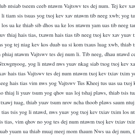
 lub ntsiab tseem ceeb ntawm Vajtswv tes dej num. Tej kev xa
 li tiam sis tsuas yog txoj kev xav ntawm tib neeg xwb; yog 
j los ua ke thiab sib dhos ua ke los ntawm yam uas tib neeg t
v thiaj hais tias, txawm hais tias tib neeg txoj kev xav yuav
suas yog tej niag kev kos duab ua si kom txaus luag xwb, thiab
 phiaj ntawm Vajtswv tes dej num li. Tib neeg, dhau ntawd ce
 Ntxwgnyoog, yog li ntawd nws yuav nkag siab txog txoj kev 
 xav hais tias Vajtswv tes dej num ntawm txoj kev txiav txim 
eeg hais tias vim nws yog Vajtswv Tus Kheej tus uas ua txoj k
 thiaj li yuav tsum yog qhov uas loj tshaj plaws, thiab tsis t
 txawj tuag, thiab yuav tsum nrov ncha thoob plaws saum ntuj 
 tias tsis yog li ntawd, nws yuav yog txoj kev txiav txim los 
s tias, vim qhov no yog tes dej num ntawm txoj kev txiav tx
quab yuam ua thiab muaj meej mom thaum Nws ua dej num, th