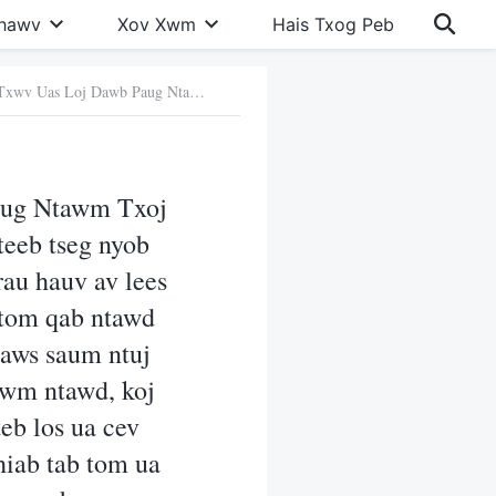
Khawv
Xov Xwm
Hais Txog Peb
1. Peb ntseeg hais tias Lub Zwm Txwv Uas Loj Dawb Paug Ntawm Txoj Kev Txiav Txim yog hais txog ib lub rooj loj uas Vajtswv tau teeb tseg nyob rau saum ntuj ceeb tsheej, kom txhua tus tib neeg txhos caug rau hauv av lees tej kev txhaum uas lawv tau ua thaum lawv ua neej nyob, uas tom qab ntawd Vajtswv txiav txim seb lawv tau nkag mus rau hauv lub teb chaws saum ntuj ceeb tsheej los sis poob mus rau hauv ntuj tawg. Tib lub sij hawm ntawd, koj ua tim khawv hais tias Vajtswv twb tau los rau hauv lub ntiaj teb los ua cev nqaij daim tawv thiab tias Nws tab tom hais qhia qhov tseeb thiab tab tom ua tes dej num ntawm kev txiav txim nyob rau tiam kawg. Vim li cas qhov no thiaj li txawv ntawm peb txoj kev to taub? Vajtswv txoj kev txiav txim ntawm tiam kawg yog dab tsi tiag?
aug Ntawm Txoj
teeb tseg nyob
rau hauv av lees
 tom qab ntawd
haws saum ntuj
hawm ntawd, koj
teb los ua cev
hiab tab tom ua