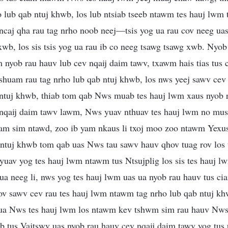
o lub qab ntuj khwb, los lub ntsiab tseeb ntawm tes hauj lwm 
ncaj qha rau tag nrho noob neej—tsis yog ua rau cov neeg uas
wb, los sis tsis yog ua rau ib co neeg tsawg tsawg xwb. Nyo
 nyob rau hauv lub cev nqaij daim tawv, txawm hais tias tus
shuam rau tag nrho lub qab ntuj khwb, los nws yeej sawv cev
ntuj khwb, thiab tom qab Nws muab tes hauj lwm xaus nyob 
nqaij daim tawv lawm, Nws yuav nthuav tes hauj lwm no mu
 tam sim ntawd, zoo ib yam nkaus li txoj moo zoo ntawm Yex
 ntuj khwb tom qab uas Nws tau sawv hauv qhov tuag rov los
 yuav yog tes hauj lwm ntawm tus Ntsujplig los sis tes hauj 
ua neeg li, nws yog tes hauj lwm uas ua nyob rau hauv tus c
hov sawv cev rau tes hauj lwm ntawm tag nrho lub qab ntuj k
ua Nws tes hauj lwm los ntawm kev tshwm sim rau hauv Nws
ab tus Vajtswv uas nyob rau hauv cev nqaij daim tawv yog tus 