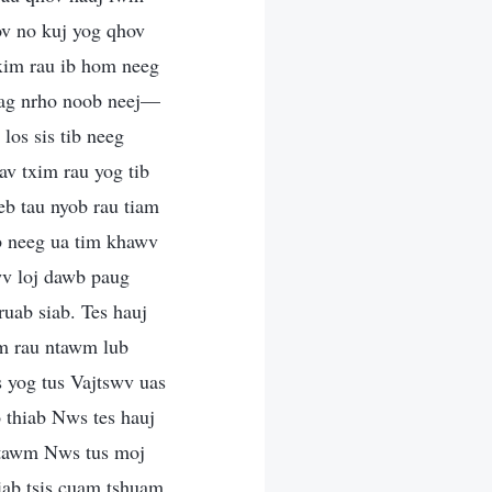
v no kuj yog qhov
txim rau ib hom neeg
 tag nrho noob neej—
los sis tib neeg
av txim rau yog tib
eb tau nyob rau tiam
b neeg ua tim khawv
wv loj dawb paug
uab siab. Tes hauj
im rau ntawm lub
 yog tus Vajtswv uas
 thiab Nws tes hauj
ntawm Nws tus moj
iab tsis cuam tshuam