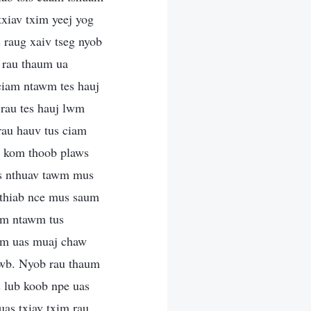
txiav txim yeej yog
 raug xaiv tseg nyob
b rau thaum ua
 ciam ntawm tes hauj
 rau tes hauj lwm
rau hauv tus ciam
s kom thoob plaws
us nthuav tawm mus
 thiab nce mus saum
lwm ntawm tus
iam uas muaj chaw
hwb. Nyob rau thaum
 lub koob npe uas
uas txiav txim rau