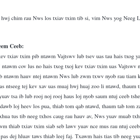
 hwj chim rau Nws los txiav txim tib si, vim Nws yog Neeg 
seem Ceeb:
ev txiav txim pib ntawm Vajtswv lub tsev uas tau hais txog y
” ntawm cov lus no hais txog txoj kev txiav txim uas Vajtswv 
ob ntawm hauv ntej ntawm Nws lub zwm txwv nyob rau tiam k
as ntseeg tej kev xav uas muaj hwj huaj zoo li ntawd, thaum 
uav tsa ib lub rooj noj rooj haus loj nyob saum ntuj ceeb tsh
 dawb loj heev los pua, thiab tom qab ntawd, thaum tab tom 
hua tus tib neeg txhos caug rau hauv av, Nws yuav muab txhu
m thiab txiav txim siab seb lawv yuav nce mus rau ntuj ceeb t
pas dej hluav taws thiab leej faj. Txawm hais tias tib neeg yua