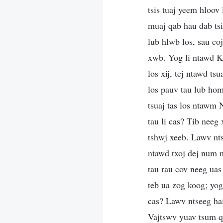
tsis tuaj yeem hloov
muaj qab hau dab tsi
lub hlwb los, sau co
xwb. Yog li ntawd Ku
los xij, tej ntawd t
los pauv tau lub hom
tsuaj tas los ntawm
tau li cas? Tib neeg
tshwj xeeb. Lawv nts
ntawd txoj dej num no
tau rau cov neeg uas
teb ua zog koog; yog
cas? Lawv ntseeg hai
Vajtswv yuav tsum 