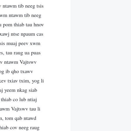
v ntawm tib neeg tsis
tawm ntawm tib neeg
au pom thiab tau hnov
 txawj ntse npaum cas
 tsis muaj peev xwm
s, tau raug ua puas
xav ntawm Vajtswv
yog ib qho txawv
ev txiav txim, yog li
uaj yeem nkag siab
thiab co lub ntiaj
ntawm Vajtswv tau li
im, tom qab ntawd
iab cov neeg raug