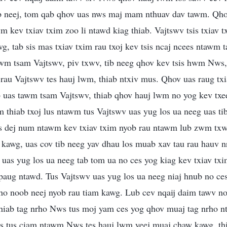
 neej, tom qab qhov uas nws maj mam nthuav dav tawm. Qho
m kev txiav txim zoo li ntawd kiag thiab. Vajtswv tsis txiav 
twg, tab sis mas txiav txim rau txoj kev tsis ncaj ncees ntawm
wm tsam Vajtswv, piv txwv, tib neeg qhov kev tsis hwm Nws, 
rau Vajtswv tes hauj lwm, thiab ntxiv mus. Qhov uas raug txi
b uas tawm tsam Vajtswv, thiab qhov hauj lwm no yog kev txe
 thiab txoj lus ntawm tus Vajtswv uas yug los ua neeg uas ti
es dej num ntawm kev txiav txim nyob rau ntawm lub zwm tx
kawg, uas cov tib neeg yav dhau los muab xav tau rau hauv nr
uas yug los ua neeg tab tom ua no ces yog kiag kev txiav tx
aug ntawd. Tus Vajtswv uas yug los ua neeg niaj hnub no ces
rho noob neej nyob rau tiam kawg. Lub cev nqaij daim tawv no
thiab tag nrho Nws tus moj yam ces yog qhov muaj tag nrho 
s tus ciam ntawm Nws tes hauj lwm yeej muaj chaw kawg, th