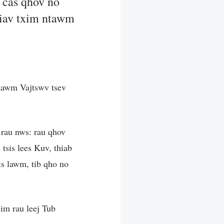
 cas qhov no
txiav txim ntawm
ntawm Vajtswv tsev
m rau nws: rau qhov
 tsis lees Kuv, thiab
ais lawm, tib qho no
xim rau leej Tub