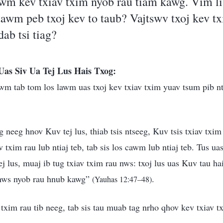
awm kev txiav txim nyob rau tiam kawg. Vim li
ntawm peb txoj kev to taub? Vajtswv txoj kev 
ab tsi tiag?
Uas Siv Ua Tej Lus Hais Txog:
awm tab tom los lawm uas txoj kev txiav txim yuav tsum pib 
g neeg hnov Kuv tej lus, thiab tsis ntseeg, Kuv tsis txiav txi
v txim rau lub ntiaj teb, tab sis los cawm lub ntiaj teb. Tus uas
ej lus, muaj ib tug txiav txim rau nws: txoj lus uas Kuv tau h
 nws nyob rau hnub kawg”
.
(Yauhas 12:47–48)
 txim rau tib neeg, tab sis tau muab tag nrho qhov kev txiav t