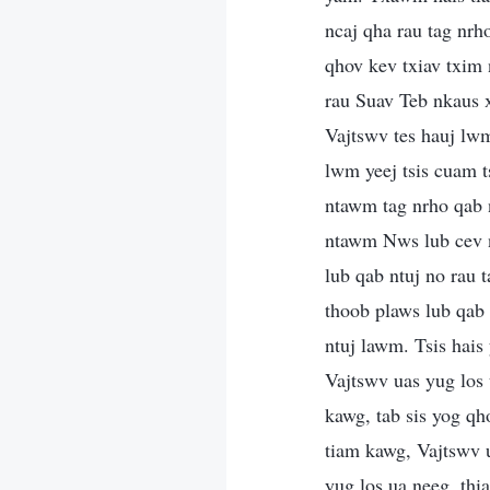
ncaj qha rau tag nrh
qhov kev txiav txim 
rau Suav Teb nkaus x
Vajtswv tes hauj lwm
lwm yeej tsis cuam t
ntawm tag nrho qab 
ntawm Nws lub cev 
lub qab ntuj no rau
thoob plaws lub qab
ntuj lawm. Tsis hais
Vajtswv uas yug los 
kawg, tab sis yog q
tiam kawg, Vajtswv 
yug los ua neeg, thi