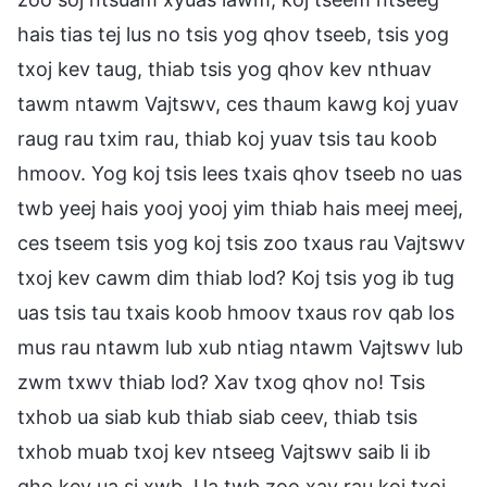
hais tias tej lus no tsis yog qhov tseeb, tsis yog
txoj kev taug, thiab tsis yog qhov kev nthuav
tawm ntawm Vajtswv, ces thaum kawg koj yuav
raug rau txim rau, thiab koj yuav tsis tau koob
hmoov. Yog koj tsis lees txais qhov tseeb no uas
twb yeej hais yooj yooj yim thiab hais meej meej,
ces tseem tsis yog koj tsis zoo txaus rau Vajtswv
txoj kev cawm dim thiab lod? Koj tsis yog ib tug
uas tsis tau txais koob hmoov txaus rov qab los
mus rau ntawm lub xub ntiag ntawm Vajtswv lub
zwm txwv thiab lod? Xav txog qhov no! Tsis
txhob ua siab kub thiab siab ceev, thiab tsis
txhob muab txoj kev ntseeg Vajtswv saib li ib
qho kev ua si xwb. Ua twb zoo xav rau koj txoj