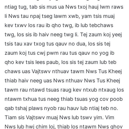
ntiag tug, tab sis mus ua Nws txoj hauj lwm raws
li Nws tau npaj tseg lawm xwb, yam tsis muaj
kev txwv los rau ib qho twg, ib lub tebchaws
twg, los sis ib haiv neeg twg li. Tej zaum koj yeej
tsis tau xav txog tus qauv no dua, los sis tej
zaum koj tus cwj pwm rau tus qauv no yog ib
qho kev tsis lees paub, los sis tej zaum lub teb
chaws uas Vajtswv nthuav tawm Nws Tus Kheej
thiab haiv neeg uas Nws nthuav Nws Tus Kheej
tawm rau ntawd tsuas raug kev ntxub ntxaug los
ntawm txhua tus neeg thiab tsuas yog cov poob
qab tshaj plaws nyob rau hauv lub ntiaj teb no.
Tiam sis Vajtswv muaj Nws lub tswv yim. Vim
Nws lub hwj chim loj, thiab los ntawm Nws qhov