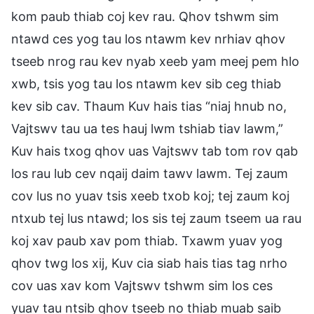
kom paub thiab coj kev rau. Qhov tshwm sim
ntawd ces yog tau los ntawm kev nrhiav qhov
tseeb nrog rau kev nyab xeeb yam meej pem hlo
xwb, tsis yog tau los ntawm kev sib ceg thiab
kev sib cav. Thaum Kuv hais tias “niaj hnub no,
Vajtswv tau ua tes hauj lwm tshiab tiav lawm,”
Kuv hais txog qhov uas Vajtswv tab tom rov qab
los rau lub cev nqaij daim tawv lawm. Tej zaum
cov lus no yuav tsis xeeb txob koj; tej zaum koj
ntxub tej lus ntawd; los sis tej zaum tseem ua rau
koj xav paub xav pom thiab. Txawm yuav yog
qhov twg los xij, Kuv cia siab hais tias tag nrho
cov uas xav kom Vajtswv tshwm sim los ces
yuav tau ntsib qhov tseeb no thiab muab saib