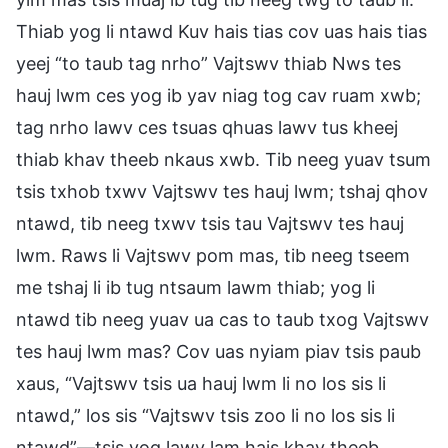
Thiab yog li ntawd Kuv hais tias cov uas hais tias
yeej “to taub tag nrho” Vajtswv thiab Nws tes
hauj lwm ces yog ib yav niag tog cav ruam xwb;
tag nrho lawv ces tsuas qhuas lawv tus kheej
thiab khav theeb nkaus xwb. Tib neeg yuav tsum
tsis txhob txwv Vajtswv tes hauj lwm; tshaj qhov
ntawd, tib neeg txwv tsis tau Vajtswv tes hauj
lwm. Raws li Vajtswv pom mas, tib neeg tseem
me tshaj li ib tug ntsaum lawm thiab; yog li
ntawd tib neeg yuav ua cas to taub txog Vajtswv
tes hauj lwm mas? Cov uas nyiam piav tsis paub
xaus, “Vajtswv tsis ua hauj lwm li no los sis li
ntawd,” los sis “Vajtswv tsis zoo li no los sis li
ntawd”—tsis yog lawv lam hais khav theeb