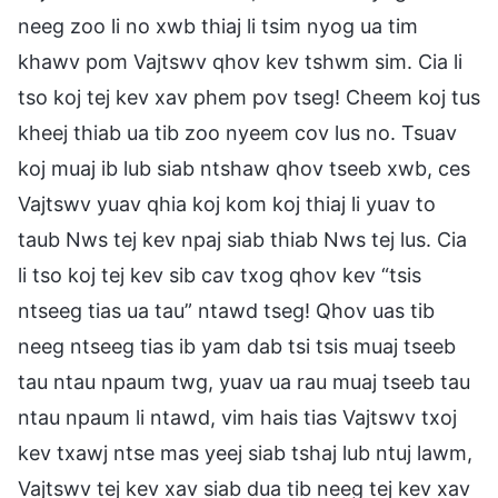
neeg zoo li no xwb thiaj li tsim nyog ua tim
khawv pom Vajtswv qhov kev tshwm sim. Cia li
tso koj tej kev xav phem pov tseg! Cheem koj tus
kheej thiab ua tib zoo nyeem cov lus no. Tsuav
koj muaj ib lub siab ntshaw qhov tseeb xwb, ces
Vajtswv yuav qhia koj kom koj thiaj li yuav to
taub Nws tej kev npaj siab thiab Nws tej lus. Cia
li tso koj tej kev sib cav txog qhov kev “tsis
ntseeg tias ua tau” ntawd tseg! Qhov uas tib
neeg ntseeg tias ib yam dab tsi tsis muaj tseeb
tau ntau npaum twg, yuav ua rau muaj tseeb tau
ntau npaum li ntawd, vim hais tias Vajtswv txoj
kev txawj ntse mas yeej siab tshaj lub ntuj lawm,
Vajtswv tej kev xav siab dua tib neeg tej kev xav