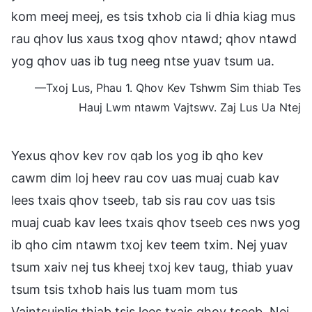
kom meej meej, es tsis txhob cia li dhia kiag mus
rau qhov lus xaus txog qhov ntawd; qhov ntawd
yog qhov uas ib tug neeg ntse yuav tsum ua.
—Txoj Lus, Phau 1. Qhov Kev Tshwm Sim thiab Tes
Hauj Lwm ntawm Vajtswv. Zaj Lus Ua Ntej
Yexus qhov kev rov qab los yog ib qho kev
cawm dim loj heev rau cov uas muaj cuab kav
lees txais qhov tseeb, tab sis rau cov uas tsis
muaj cuab kav lees txais qhov tseeb ces nws yog
ib qho cim ntawm txoj kev teem txim. Nej yuav
tsum xaiv nej tus kheej txoj kev taug, thiab yuav
tsum tsis txhob hais lus tuam mom tus
Vajntsujplig thiab tsis lees txais qhov tseeb. Nej