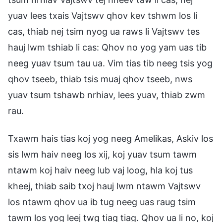
yuav lees txais Vajtswv qhov kev tshwm los li
cas, thiab nej tsim nyog ua raws li Vajtswv tes
hauj lwm tshiab li cas: Qhov no yog yam uas tib
neeg yuav tsum tau ua. Vim tias tib neeg tsis yog
qhov tseeb, thiab tsis muaj qhov tseeb, nws
yuav tsum tshawb nrhiav, lees yuav, thiab zwm
rau.
Txawm hais tias koj yog neeg Amelikas, Askiv los
sis lwm haiv neeg los xij, koj yuav tsum tawm
ntawm koj haiv neeg lub vaj loog, hla koj tus
kheej, thiab saib txoj hauj lwm ntawm Vajtswv
los ntawm qhov ua ib tug neeg uas raug tsim
tawm los yog leej twg tiag tiag. Qhov ua li no, koj