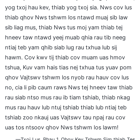
yog txoj hau kev, thiab yog txoj sia. Nws cov lus
thiab qhov Nws tshwm los ntawd muaj sib law
sib liag mus, thiab Nws tus moj yam thiab tej
hneev taw ntawd yeej muab qhia rau tib neeg
ntiaj teb yam qhib siab lug rau txhua lub sij
hawm. Cov kwv tij thiab cov muam uas hmov
tshua, Kuv vam hais tias nej txhua tus yuav pom
qhov Vajtswv tshwm los nyob rau hauv cov lus
no, cia li pib caum raws Nws tej hneev taw thiab
rau siab ntso mus rau ib tiam tshiab, thiab nkag
mus rau hauv lub ntuj tshiab thiab lub ntiaj teb
tshiab zoo nkauj uas Vajtswv tau npaj rau cov
uas tos ntsoov qhov Nws tshwm los lawm!
—Txoj Lus, Phau 1. Qhov Kev Tshwm Sim thiab Tes