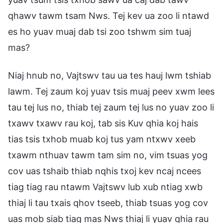
qhawv tawm tsam Nws. Tej kev ua zoo li ntawd
es ho yuav muaj dab tsi zoo tshwm sim tuaj
mas?
Niaj hnub no, Vajtswv tau ua tes hauj lwm tshiab
lawm. Tej zaum koj yuav tsis muaj peev xwm lees
tau tej lus no, thiab tej zaum tej lus no yuav zoo li
txawv txawv rau koj, tab sis Kuv qhia koj hais
tias tsis txhob muab koj tus yam ntxwv xeeb
txawm nthuav tawm tam sim no, vim tsuas yog
cov uas tshaib thiab nqhis txoj kev ncaj ncees
tiag tiag rau ntawm Vajtswv lub xub ntiag xwb
thiaj li tau txais qhov tseeb, thiab tsuas yog cov
uas mob siab tiag mas Nws thiaj li yuav qhia rau