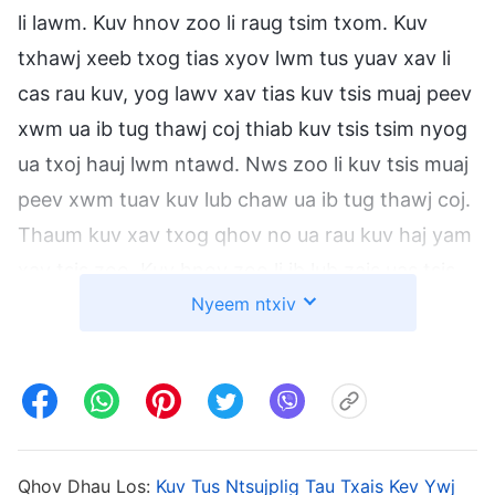
li lawm. Kuv hnov zoo li raug tsim txom. Kuv
txhawj xeeb txog tias xyov lwm tus yuav xav li
cas rau kuv, yog lawv xav tias kuv tsis muaj peev
xwm ua ib tug thawj coj thiab kuv tsis tsim nyog
ua txoj hauj lwm ntawd. Nws zoo li kuv tsis muaj
peev xwm tuav kuv lub chaw ua ib tug thawj coj.
Thaum kuv xav txog qhov no ua rau kuv haj yam
xav tsis zoo. Kuv hnov zoo li ib lub zais uas tsis
Nyeem ntxiv
muaj cua thiab tsis muaj lub zog li qhov uas kuv
muaj ua ntej los. Kev ua neej raws txoj kev tsis
zoo thiab tsis rau siab ua kuv lub luag hauj lwm,
thaum kawg ua rau kuv plam Vajntsujplig txoj
hauj lwm. Vim kuv ua tsis tau dab tsi tiav hauv
kuv txoj hauj lwm, kuv thiaj li raug hloov. Thaum
Qhov Dhau Los:
Kuv Tus Ntsujplig Tau Txais Kev Ywj