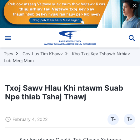
Tsev
Cov Lus Tim Khawv
Kho Txoj Kev Tshawb Nrhiav
Lub Meej Mom
Txoj Sawv Hlau Khi ntawm Suab
Npe thiab Tshaj Thawj
February 4, 2022
Sau los ntawm Ciavlij, Teb Chaws Xabpees