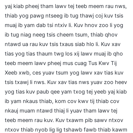
yaj kiab pheej tham lawv tej teeb meem rau nws,
thiab yog pawg ntseeg ib tug thawj coj kuv tsis
muaj ib yam dab tsi ntxiv li. Kuv hnov zoo li yog
ib tug niag neeg tsis cheem tsum, thiab qhov
ntawd ua rau kuv tsis txaus siab hlo li. Kuv xav
tias yog tias thaum twg los xij lawv muaj ib qho
teeb meem lawv pheej mus cuag Tus Kwv Tij
Xeeb xwb, ces yuav tsum yog lawv xav tias kuv
tsis txawj li nws. Kuv xav tias nws yuav zoo heev
yog tias kuv paub qee yam txog tej yeeb yaj kiab
ib yam nkaus thiab, kom cov kwv tij thiab cov
nkauj muam ntawd thiaj li yuav tham lawv tej
teeb meem rau kuv. Kuv txawm pib sawv ntxov
ntxov thiab nyob lig lig tshawb fawb thiab kawm