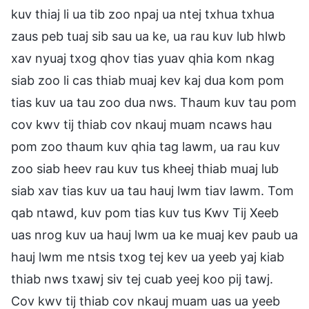
kuv thiaj li ua tib zoo npaj ua ntej txhua txhua
zaus peb tuaj sib sau ua ke, ua rau kuv lub hlwb
xav nyuaj txog qhov tias yuav qhia kom nkag
siab zoo li cas thiab muaj kev kaj dua kom pom
tias kuv ua tau zoo dua nws. Thaum kuv tau pom
cov kwv tij thiab cov nkauj muam ncaws hau
pom zoo thaum kuv qhia tag lawm, ua rau kuv
zoo siab heev rau kuv tus kheej thiab muaj lub
siab xav tias kuv ua tau hauj lwm tiav lawm. Tom
qab ntawd, kuv pom tias kuv tus Kwv Tij Xeeb
uas nrog kuv ua hauj lwm ua ke muaj kev paub ua
hauj lwm me ntsis txog tej kev ua yeeb yaj kiab
thiab nws txawj siv tej cuab yeej koo pij tawj.
Cov kwv tij thiab cov nkauj muam uas ua yeeb