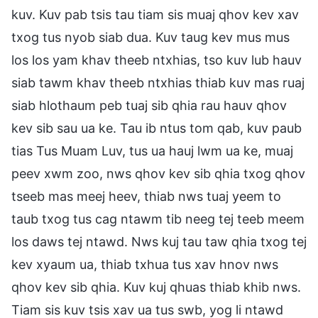
kuv. Kuv pab tsis tau tiam sis muaj qhov kev xav
txog tus nyob siab dua. Kuv taug kev mus mus
los los yam khav theeb ntxhias, tso kuv lub hauv
siab tawm khav theeb ntxhias thiab kuv mas ruaj
siab hlothaum peb tuaj sib qhia rau hauv qhov
kev sib sau ua ke. Tau ib ntus tom qab, kuv paub
tias Tus Muam Luv, tus ua hauj lwm ua ke, muaj
peev xwm zoo, nws qhov kev sib qhia txog qhov
tseeb mas meej heev, thiab nws tuaj yeem to
taub txog tus cag ntawm tib neeg tej teeb meem
los daws tej ntawd. Nws kuj tau taw qhia txog tej
kev xyaum ua, thiab txhua tus xav hnov nws
qhov kev sib qhia. Kuv kuj qhuas thiab khib nws.
Tiam sis kuv tsis xav ua tus swb, yog li ntawd