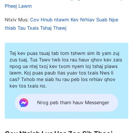
lub sij hawm ntawd, kuv hnov zoo li kuv poob
Pheej Lawm
ntsej muag tiag tiag li thiab kuv xav kom lub ntiaj
Ntxiv Mus:
Cov Hnub ntawm Kev Nrhiav Suab Npe
teb nqos kuv mus lawm xwb. Kuv kuj xav paub
thiab Tau Txais Tshaj Thawj
tias, “Cov kwv tij thiab cov nkauj muam puas
yuav hais tias kuv yog ib tug thawj coj cuav uas
Tej kev puas tsuaj tab tom tshwm sim ib yam zuj
tsis ua hauj lwm kom muaj qab hau?” Kuv yim
zus tuaj. Tus Tswv twb los rau hauv qhov kev zais
ntxhov siab yog kuv yim xav txog qhov no.
npog ua ntej txoj kev txom nyem loj tshaj plaws
lawm. Koj puas paub tias yuav tos txais Nws li
cas? Txhob me siab hu rau peb los nrhiav qhov
Kuv pw hauv txaj tig mus tig los hmo ntawd, tsis
kev tos txais no.
tsaug zog li. Kuv tau nquas hu thov Vajtswv rau
hauv cov lus thov zaum tas zaum thiab, thov
Nrog peb tham hauv Messenger
Nws los coj kuv kev kom paub kuv tus kheej tus
yam ntxwv. Ces kuv txawm nyeem Vajtswv cov
lus no hais tias: “
Nyob hauv nej txoj kev tshawb