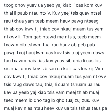
txog qhov yuav ua yeeb yaj kiab li cas kom kuv
thiaj li paub ntau ntxiv. Kuv yeej tsis quav ntsej
rau txhua yam teeb meem hauv pawg ntseeg
thiab cov kwv tij thiab cov nkauj muam tus yam
ntxwv li. Tom qab ntawd me ntsis, teeb meem
txawm pib tshwm tuaj rau hauv ob peb pab
pawg txoj hauj lwm uas kuv tsis tuaj yeem daws
tau txawm hais tias kuv yuav sib qhia li cas los
sis npaj qhov kev sib sau ua ke li cas los xij. Vim
cov kwv tij thiab cov nkauj muam tus yam ntxwv
tsis raug daws tau, thiaj li cuam tshuam ua rau
kev ua yeeb yaj kiab tsis vam meej thiab muaj
teeb meem ib qho tag ib qho tuaj zuj zus. Kuv
muaj kev nias ntau heev kuv ua tsis tshua taus pa