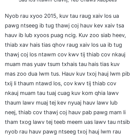
Nyob rau xyoo 2015, kuv tau raug xaiv los ua
pawg ntseeg ib tug thawj coj hauv kev xaiv tsa
hauv ib lub xyoos puag ncig. Kuv zoo siab heev,
thiab xav hais tias qhov raug xaiv los ua ib tug
thawj coj los ntawm cov kwv tij thiab cov nkauj
muam mas yuav tsum txhais tau hais tias kuv
mas zoo dua lwm tus. Hauv kuv txoj hauj lwm pib
txij li thaum ntawd los, cov kwv tij thiab cov
nkauj muam tau tuaj cuag kuv kom qhia lawv
thaum lawv muaj tej kev nyuaj hauv lawv lub
neej, thiab cov thawj coj hauv pab pawg mam li
tham txog lawv tej teeb meem uas lawv tau ntsib
nyob rau hauv pawg ntseeg txoj hauj lwm rau