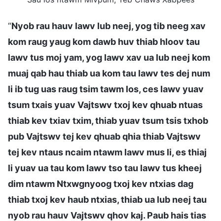
“
Nyob rau hauv lawv lub neej, yog tib neeg xav
kom raug yaug kom dawb huv thiab hloov tau
lawv tus moj yam, yog lawv xav ua lub neej kom
muaj qab hau thiab ua kom tau lawv tes dej num
li ib tug uas raug tsim tawm los, ces lawv yuav
tsum txais yuav Vajtswv txoj kev qhuab ntuas
thiab kev txiav txim, thiab yuav tsum tsis txhob
pub Vajtswv tej kev qhuab qhia thiab Vajtswv
tej kev ntaus ncaim ntawm lawv mus li, es thiaj
li yuav ua tau kom lawv tso tau lawv tus kheej
dim ntawm Ntxwgnyoog txoj kev ntxias dag
thiab txoj kev haub ntxias, thiab ua lub neej tau
nyob rau hauv Vajtswv qhov kaj. Paub hais tias