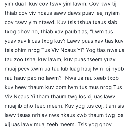
yim dua li kuv cov tswv yim lawm. Cov kwv tij
thiab cov viv ncaus sawv daws puav leej nyiam
cov tswv yim ntawd. Kuv tsis tshua txaus siab
txog qhov no, thiab xav paub tias, “Lwm tus
yuav xav li cas txog kuv? Lawv puas xav tias kuv
tsis phim nrog Tus Viv Ncaus Yi? Yog tias nws ua
tau zoo tshaj kuv lawm, kuv puas tseem yuav
muaj peev xwm ua tau lub luag hauj lwm loj nyob
rau hauv pab no lawm?” Nws ua rau xeeb txob
kuv heev thaum kuv pom lwm tus mus nrog Tus
Viv Ncaus Yi tham thaum twg los xij uas lawv
muaj ib qho teeb meem. Kuv yog tus coj, tiam sis
lawv tsuas nrhiav nws nkaus xwb thaum twg los
xij uas lawv muaj teeb meem. Tsis yog qhov