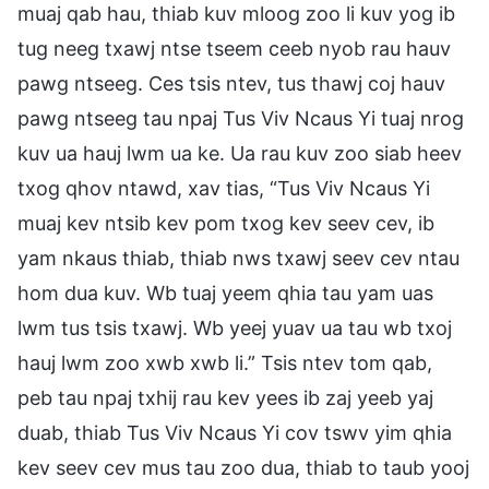
muaj qab hau, thiab kuv mloog zoo li kuv yog ib
tug neeg txawj ntse tseem ceeb nyob rau hauv
pawg ntseeg. Ces tsis ntev, tus thawj coj hauv
pawg ntseeg tau npaj Tus Viv Ncaus Yi tuaj nrog
kuv ua hauj lwm ua ke. Ua rau kuv zoo siab heev
txog qhov ntawd, xav tias, “Tus Viv Ncaus Yi
muaj kev ntsib kev pom txog kev seev cev, ib
yam nkaus thiab, thiab nws txawj seev cev ntau
hom dua kuv. Wb tuaj yeem qhia tau yam uas
lwm tus tsis txawj. Wb yeej yuav ua tau wb txoj
hauj lwm zoo xwb xwb li.” Tsis ntev tom qab,
peb tau npaj txhij rau kev yees ib zaj yeeb yaj
duab, thiab Tus Viv Ncaus Yi cov tswv yim qhia
kev seev cev mus tau zoo dua, thiab to taub yooj