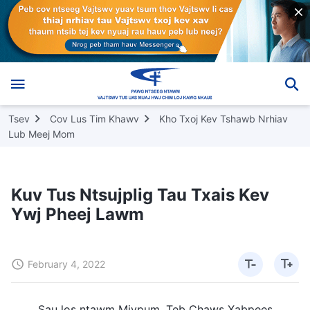
Tsev
Cov Lus Tim Khawv
Kho Txoj Kev Tshawb Nrhiav
Lub Meej Mom
Kuv Tus Ntsujplig Tau Txais Kev
Ywj Pheej Lawm
February 4, 2022
Sau los ntawm Mivpum, Teb Chaws Xabpees