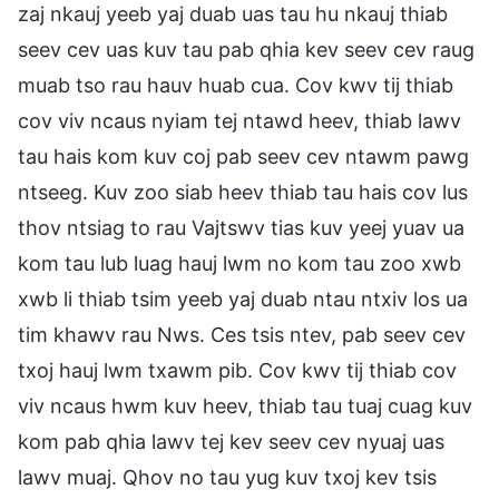
zaj nkauj yeeb yaj duab uas tau hu nkauj thiab
seev cev uas kuv tau pab qhia kev seev cev raug
muab tso rau hauv huab cua. Cov kwv tij thiab
cov viv ncaus nyiam tej ntawd heev, thiab lawv
tau hais kom kuv coj pab seev cev ntawm pawg
ntseeg. Kuv zoo siab heev thiab tau hais cov lus
thov ntsiag to rau Vajtswv tias kuv yeej yuav ua
kom tau lub luag hauj lwm no kom tau zoo xwb
xwb li thiab tsim yeeb yaj duab ntau ntxiv los ua
tim khawv rau Nws. Ces tsis ntev, pab seev cev
txoj hauj lwm txawm pib. Cov kwv tij thiab cov
viv ncaus hwm kuv heev, thiab tau tuaj cuag kuv
kom pab qhia lawv tej kev seev cev nyuaj uas
lawv muaj. Qhov no tau yug kuv txoj kev tsis