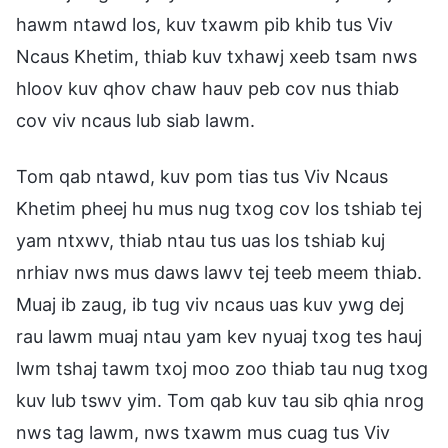
hawm ntawd los, kuv txawm pib khib tus Viv
Ncaus Khetim, thiab kuv txhawj xeeb tsam nws
hloov kuv qhov chaw hauv peb cov nus thiab
cov viv ncaus lub siab lawm.
Tom qab ntawd, kuv pom tias tus Viv Ncaus
Khetim pheej hu mus nug txog cov los tshiab tej
yam ntxwv, thiab ntau tus uas los tshiab kuj
nrhiav nws mus daws lawv tej teeb meem thiab.
Muaj ib zaug, ib tug viv ncaus uas kuv ywg dej
rau lawm muaj ntau yam kev nyuaj txog tes hauj
lwm tshaj tawm txoj moo zoo thiab tau nug txog
kuv lub tswv yim. Tom qab kuv tau sib qhia nrog
nws tag lawm, nws txawm mus cuag tus Viv