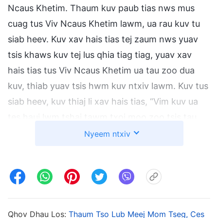
Ncaus Khetim. Thaum kuv paub tias nws mus
cuag tus Viv Ncaus Khetim lawm, ua rau kuv tu
siab heev. Kuv xav hais tias tej zaum nws yuav
tsis khaws kuv tej lus qhia tiag tiag, yuav xav
hais tias tus Viv Ncaus Khetim ua tau zoo dua
kuv, thiab yuav tsis hwm kuv ntxiv lawm. Kuv tus
siab heev, kuv thiaj li xav hais tias, “Vim kuv ua
tes hauj lwm tshaj tawm txoj moo zoo tsis tau
zoo hlo li, kuv yuav tsum tau sib zog ua hauj lwm
Nyeem ntxiv
los txhaws rau kuv tej kev ua tsis tau zoo. Ces
kuv thiaj li yuav tsis phem tshaj tus Viv Ncaus
Khetim, thiab yav tom ntej, yog hais tias cov nus
thiab cov viv ncaus muaj teeb meem, lawv thiaj li
yuav tuaj cuag kuv tsis yog tuaj cuag nws.” Ntau
Qhov Dhau Los:
Thaum Tso Lub Meej Mom Tseg, Ces