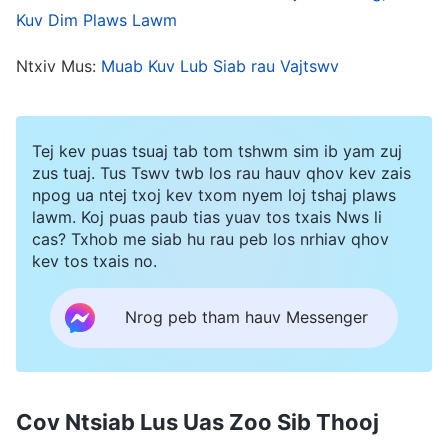
hnub tom qab ntawd, kuv pom tias Viv Ncaus
Kuv Dim Plaws Lawm
Khetim noj hmo lig txhua hnub thiab nws khwv
Ntxiv Mus:
Muab Kuv Lub Siab rau Vajtswv
heev rau nws tes dej num, thiab muaj qee zaus
nws ua hauj lwm ib hmos kaj ntug plaws. Yog li
ntawd kuv kuj tau sim nyob kom lig ua kuv tes
Tej kev puas tsuaj tab tom tshwm sim ib yam zuj
zus tuaj. Tus Tswv twb los rau hauv qhov kev zais
dej num thiab. Ua li ntawd, kom cov nus thiab
npog ua ntej txoj kev txom nyem loj tshaj plaws
cov viv ncaus pom tau tias kuv kuj leg lub luag
lawm. Koj puas paub tias yuav tos txais Nws li
cas? Txhob me siab hu rau peb los nrhiav qhov
hauj lwm tau zoo thiab tsis muaj qhov phem
kev tos txais no.
tshaj nws. Tom qab ntawd, pawg ntseeg tau
muaj ib qho kev xaiv tsa txog ib tug pab tshaj
Nrog peb tham hauv Messenger
tawm txoj moo zoo. Tseeb tiag, los ntawm txhua
kis los, ces tus Viv Ncaus Khetim yog tus ua tau
zoo tshaj plaws rau tes dej num no, tiam sis kuv
Cov Ntsiab Lus Uas Zoo Sib Thooj
tsis xav xaiv nws. Kuv xav hais tias yog nws muaj