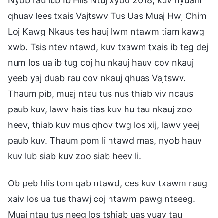
Nyob rau lub Ib Hlis Ntuj xyoo 2018, kuv nyuam
qhuav lees txais Vajtswv Tus Uas Muaj Hwj Chim
Loj Kawg Nkaus tes hauj lwm ntawm tiam kawg
xwb. Tsis ntev ntawd, kuv txawm txais ib teg dej
num los ua ib tug coj hu nkauj hauv cov nkauj
yeeb yaj duab rau cov nkauj qhuas Vajtswv.
Thaum pib, muaj ntau tus nus thiab viv ncaus
paub kuv, lawv hais tias kuv hu tau nkauj zoo
heev, thiab kuv mus qhov twg los xij, lawv yeej
paub kuv. Thaum pom li ntawd mas, nyob hauv
kuv lub siab kuv zoo siab heev li.
Ob peb hlis tom qab ntawd, ces kuv txawm raug
xaiv los ua tus thawj coj ntawm pawg ntseeg.
Muaj ntau tus neeg los tshiab uas yuav tau