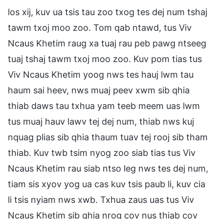
los xij, kuv ua tsis tau zoo txog tes dej num tshaj
tawm txoj moo zoo. Tom qab ntawd, tus Viv
Ncaus Khetim raug xa tuaj rau peb pawg ntseeg
tuaj tshaj tawm txoj moo zoo. Kuv pom tias tus
Viv Ncaus Khetim yoog nws tes hauj lwm tau
haum sai heev, nws muaj peev xwm sib qhia
thiab daws tau txhua yam teeb meem uas lwm
tus muaj hauv lawv tej dej num, thiab nws kuj
nquag plias sib qhia thaum tuav tej rooj sib tham
thiab. Kuv twb tsim nyog zoo siab tias tus Viv
Ncaus Khetim rau siab ntso leg nws tes dej num,
tiam sis xyov yog ua cas kuv tsis paub li, kuv cia
li tsis nyiam nws xwb. Txhua zaus uas tus Viv
Ncaus Khetim sib qhia nrog cov nus thiab cov