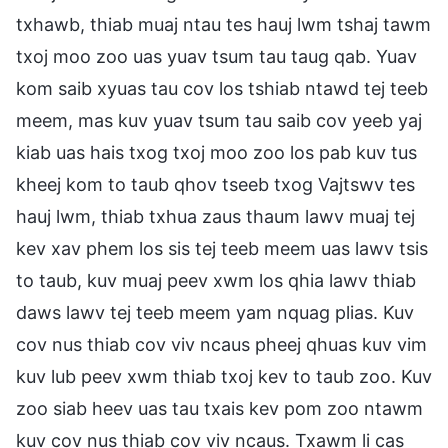
txhawb, thiab muaj ntau tes hauj lwm tshaj tawm
txoj moo zoo uas yuav tsum tau taug qab. Yuav
kom saib xyuas tau cov los tshiab ntawd tej teeb
meem, mas kuv yuav tsum tau saib cov yeeb yaj
kiab uas hais txog txoj moo zoo los pab kuv tus
kheej kom to taub qhov tseeb txog Vajtswv tes
hauj lwm, thiab txhua zaus thaum lawv muaj tej
kev xav phem los sis tej teeb meem uas lawv tsis
to taub, kuv muaj peev xwm los qhia lawv thiab
daws lawv tej teeb meem yam nquag plias. Kuv
cov nus thiab cov viv ncaus pheej qhuas kuv vim
kuv lub peev xwm thiab txoj kev to taub zoo. Kuv
zoo siab heev uas tau txais kev pom zoo ntawm
kuv cov nus thiab cov viv ncaus. Txawm li cas