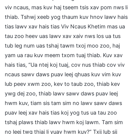
viv ncaus, mas kuv haj tseem tsis xav pom nws li
thiab. Tshwj xeeb yog thaum kuv hnov lawv hais
tias lawv xav hais tias Viv Ncaus Khetim mas ua
tau zoo heev uas lawv xav xaiv nws los ua tus
tub leg num uas tshaj tawm txoj moo zoo, haj
yam ua rau kuv meem txom tuaj thiab. Kuv xav
hais tias, “Ua ntej koj tuaj, cov nus thiab cov viv
ncaus sawv daws puav leej qhuas kuv vim kuv
lub peev xwm zoo, kev to taub zoo, thiab kev
ywg dej zoo, thiab lawv sawv daws puav leej
hwm kuv, tiam sis tam sim no lawv sawv daws
puav leej xav hais tias koj yog tus ua tau zoo
tshaj plaws thiab lawv hwm koj lawm. Tam sim
no leej twg thiaj li yuav hwm kuv?” Txij lub sij