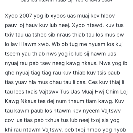
Xyoo 2007 yog ib xyoos uas muaj kev hloov
pauv loj hauv kuv lub neej. Xyoo ntawd, kuv tus
txiv tau ua tsheb sib nraus thiab tau los mus pw
lo lav li lawm xwb. Wb ob tug me nyuam los kuj
tseem yau thiab nws yog ib lub sij hawm uas
nyuaj rau peb tsev neeg kawg nkaus. Nws yog ib
qho nyuaj tiag tiag rau kuv thiab kuv tsis paub
tias yuav hla mus dhau tau li cas. Ces kuv thiaj li
tau lees txais Vajtswv Tus Uas Muaj Hwj Chim Loj
Kawg Nkaus tes dej num thaum tiam kawg. Kuv
tau kawm paub los ntawm kev nyeem Vajtswv
cov lus tias peb txhua tus lub neej txoj sia yog
khi rau ntawm Vajtswv, peb txoj hmoo yog nyob