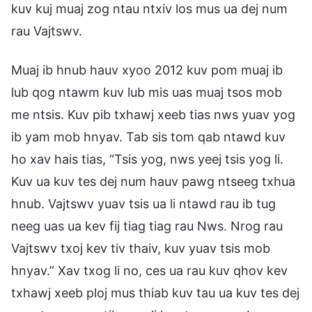
kuv kuj muaj zog ntau ntxiv los mus ua dej num
rau Vajtswv.
Muaj ib hnub hauv xyoo 2012 kuv pom muaj ib
lub qog ntawm kuv lub mis uas muaj tsos mob
me ntsis. Kuv pib txhawj xeeb tias nws yuav yog
ib yam mob hnyav. Tab sis tom qab ntawd kuv
ho xav hais tias, “Tsis yog, nws yeej tsis yog li.
Kuv ua kuv tes dej num hauv pawg ntseeg txhua
hnub. Vajtswv yuav tsis ua li ntawd rau ib tug
neeg uas ua kev fij tiag tiag rau Nws. Nrog rau
Vajtswv txoj kev tiv thaiv, kuv yuav tsis mob
hnyav.” Xav txog li no, ces ua rau kuv qhov kev
txhawj xeeb ploj mus thiab kuv tau ua kuv tes dej