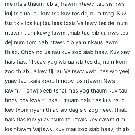
me ntsis thaum lub sij hawm ntawd tab sis nws
kuj tsis ua rau kuv tso kuv tes dej num tseg. Kuv
tus txiv los kuj tau lees txais Vajtswv tes dej num
ntawm tiam kawg lawm thiab tau pib ua nws tes
dej num tom qab ntawd tib yam nkaus lawm
thiab. Qhov no ua rau kuv zoo siab heev. Kuv xav
hais tias, “Tsuav yog wb ua wb tes dej num kom
zoo thiab ua kev fij rau Vajtswv xwb, ces wb yeej
yuav tau txais koob hmoov los ntawm Nws
lawm.” Tshwj xeeb tshaj mas yog thaum kuv tau
hnov cov kwv tij nkauj muam hais tias kuv raug
kev txom nyem thiab siv dag siv zog heev, thiab
hais tias kuv yuav tsum tau txais kev cawm dim
los ntawm Vajtswv, kuv mas zoo siab heev, thiab