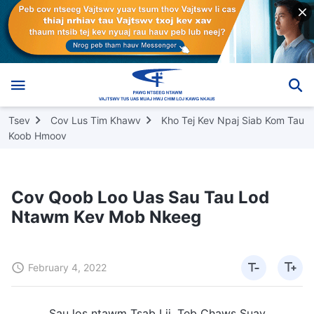
Tsev
Cov Lus Tim Khawv
Kho Tej Kev Npaj Siab Kom Tau
Koob Hmoov
Cov Qoob Loo Uas Sau Tau Lod
Ntawm Kev Mob Nkeeg
February 4, 2022
Sau los ntawm Tsab Lij, Teb Chaws Suav