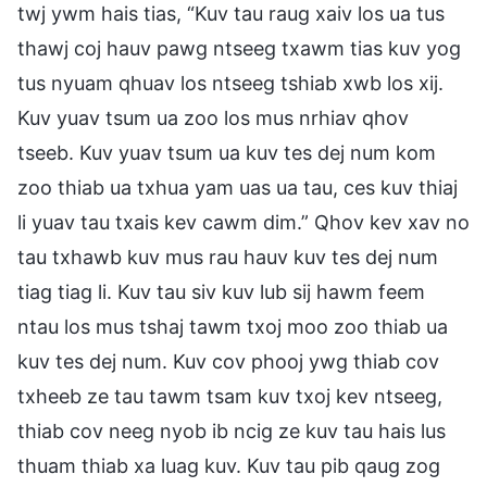
twj ywm hais tias, “Kuv tau raug xaiv los ua tus
thawj coj hauv pawg ntseeg txawm tias kuv yog
tus nyuam qhuav los ntseeg tshiab xwb los xij.
Kuv yuav tsum ua zoo los mus nrhiav qhov
tseeb. Kuv yuav tsum ua kuv tes dej num kom
zoo thiab ua txhua yam uas ua tau, ces kuv thiaj
li yuav tau txais kev cawm dim.” Qhov kev xav no
tau txhawb kuv mus rau hauv kuv tes dej num
tiag tiag li. Kuv tau siv kuv lub sij hawm feem
ntau los mus tshaj tawm txoj moo zoo thiab ua
kuv tes dej num. Kuv cov phooj ywg thiab cov
txheeb ze tau tawm tsam kuv txoj kev ntseeg,
thiab cov neeg nyob ib ncig ze kuv tau hais lus
thuam thiab xa luag kuv. Kuv tau pib qaug zog