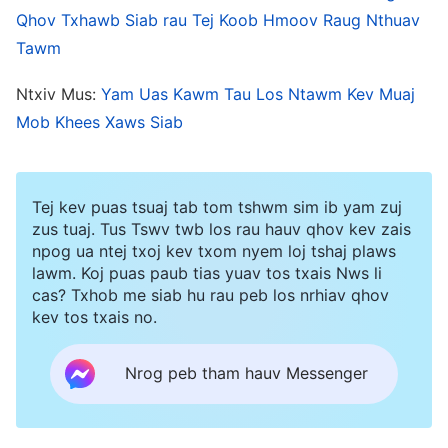
thiab xav tias Vajtswv yuav tsum tiv thaiv kuv
Qhov Txhawb Siab rau Tej Koob Hmoov Raug Nthuav
xwb li. Tsuav yog kuv ua kuv tes dej num kom
Tawm
zoo thiab fij kom ntau dua qub xwb, ces kuv xav
Ntxiv Mus:
Yam Uas Kawm Tau Los Ntawm Kev Muaj
tias Vajtswv yuav muaj kev hlub tshua rau kuv,
Mob Khees Xaws Siab
thiab kuv yuav tsis mob hnyav.
Hauv xyoo 2018, kuv pib hnov tsis xis nyob thiab
Tej kev puas tsuaj tab tom tshwm sim ib yam zuj
kuv tus txiv tau coj kuv mus kuaj mob. Tus kws
zus tuaj. Tus Tswv twb los rau hauv qhov kev zais
npog ua ntej txoj kev txom nyem loj tshaj plaws
kho mob hais tias lub kuv lub qog mis twb loj dua
lawm. Koj puas paub tias yuav tos txais Nws li
lub qe os lawm thiab nws yog ib qho tsis zoo
cas? Txhob me siab hu rau peb los nrhiav qhov
kiag li. Kws kho mob hais tias kev muab phais
kev tos txais no.
kiag tam sim ntawd yuav ua rau muaj kev pheej
Nrog peb tham hauv Messenger
hmoo heev thiab kuv yuav tsum tau xub noj
tshuaj mus kho kom lub qog me ua ntej yuav tuaj
yeem phais tau. Thaum hnov cov lus tias “nws