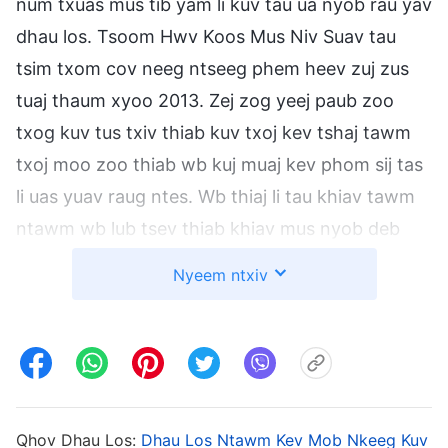
num txuas mus tib yam li kuv tau ua nyob rau yav
dhau los. Tsoom Hwv Koos Mus Niv Suav tau
tsim txom cov neeg ntseeg phem heev zuj zus
tuaj thaum xyoo 2013. Zej zog yeej paub zoo
txog kuv tus txiv thiab kuv txoj kev tshaj tawm
txoj moo zoo thiab wb kuj muaj kev phom sij tas
li uas yuav raug ntes. Wb thiaj li tau khiav tawm
ntawm wb lub tsev thiab khiav mus nyob deb
deb kom wb tuaj yeem ua wb tes dej num tau.
Nyeem ntxiv
Tom qab ntawd kuv pom tias lub qog ntawm kuv
lub mis tau loj tuaj lawm thiab kuv tau txhawj
xeeb tias ntshe nws yuav yog qee yam mob rau
kuv. Tab sis kuv xav txog tias twb tsis muaj dab
tsi phem tshwm sim hauv ntau xyoo dhau los
Qhov Dhau Los:
Dhau Los Ntawm Kev Mob Nkeeg Kuv