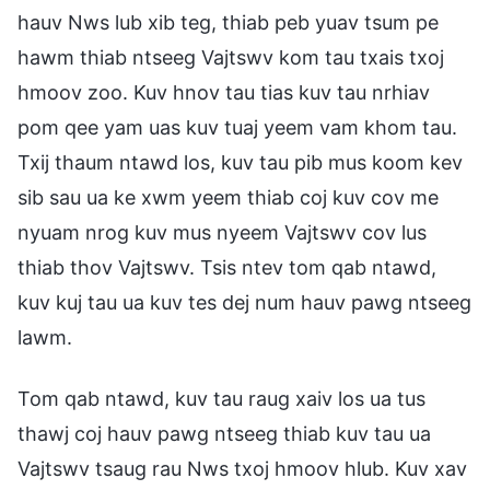
hauv Nws lub xib teg, thiab peb yuav tsum pe
hawm thiab ntseeg Vajtswv kom tau txais txoj
hmoov zoo. Kuv hnov tau tias kuv tau nrhiav
pom qee yam uas kuv tuaj yeem vam khom tau.
Txij thaum ntawd los, kuv tau pib mus koom kev
sib sau ua ke xwm yeem thiab coj kuv cov me
nyuam nrog kuv mus nyeem Vajtswv cov lus
thiab thov Vajtswv. Tsis ntev tom qab ntawd,
kuv kuj tau ua kuv tes dej num hauv pawg ntseeg
lawm.
Tom qab ntawd, kuv tau raug xaiv los ua tus
thawj coj hauv pawg ntseeg thiab kuv tau ua
Vajtswv tsaug rau Nws txoj hmoov hlub. Kuv xav