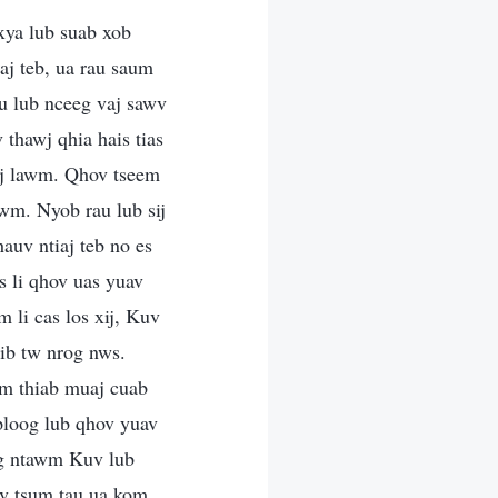
xya lub suab xob
aj teb, ua rau saum
au lub nceeg vaj sawv
 thawj qhia hais tias
aj lawm. Qhov tseem
awm. Nyob rau lub sij
uv ntiaj teb no es
 li qhov uas yuav
li cas los xij, Kuv
sib tw nrog nws.
wm thiab muaj cuab
ploog lub qhov yuav
eeg ntawm Kuv lub
uav tsum tau ua kom