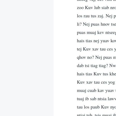
zoo Kuv lub siab nro
los rau tus zaj. Nej 
li? Nej puas hnov ts
puas muaj kev ntseeg
hais tias nej yuav k
tej Kuv xav tau ces
qhov no? Nej puas m
dab tsi tiag tiag? N
hais tias Kuv tus kh
Kuv xav tau ces yog 
muaj cuab kav yuav tx
tuaj ib sab ntsia la
tau los paub Kuv ny
ntiaj teb, tsis muaj 