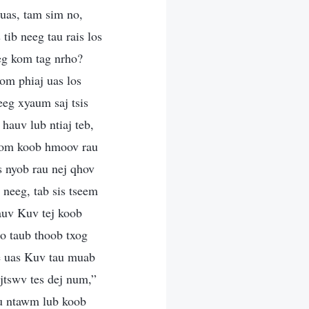
uas, tam sim no,
 tib neeg tau rais los
eg kom tag nrho?
om phiaj uas los
eg xyaum saj tsis
hauv lub ntiaj teb,
hoom koob hmoov rau
os nyob rau nej qhov
neeg, tab sis tseem
auv Kuv tej koob
o taub thoob txog
e uas Kuv tau muab
jtswv tes dej num,”
au ntawm lub koob