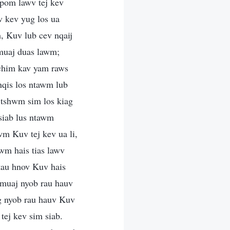
u pom lawv tej kev
v kev yug los ua
m, Kuv lub cev nqaij
 muaj duas lawm;
 chim kav yam raws
nqis los ntawm lub
 tshwm sim los kiag
tsiab lus ntawm
m Kuv tej kev ua li,
awm hais tias lawv
 tau hnov Kuv hais
m muaj nyob rau hauv
eg nyob rau hauv Kuv
tej kev sim siab.