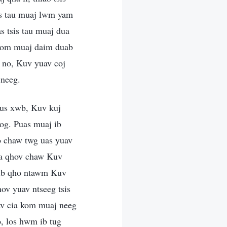
sis tau muaj lwm yam
s tsis tau muaj dua
m kom muaj daim duab
v no, Kuv yuav coj
 neeg.
kaus xwb, Kuv kuj
oog. Puas muaj ib
o chaw twg uas yuav
hua qhov chaw Kuv
 ib qho ntawm Kuv
ov yuav ntseeg tsis
av cia kom muaj neeg
, los hwm ib tug