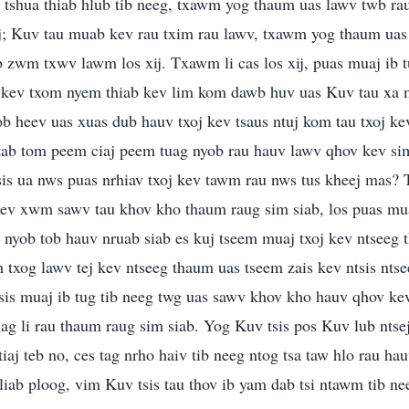
 tshua thiab hlub tib neeg, txawm yog thaum uas lawv twb ra
ij; Kuv tau muab kev rau txim rau lawv, txawm yog thaum ua
zwm txwv lawm los xij. Txawm li cas los xij, puas muaj ib tu
 kev txom nyem thiab kev lim kom dawb huv uas Kuv tau xa 
 heev uas xuas dub hauv txoj kev tsaus ntuj kom tau txoj kev
tab tom peem ciaj peem tuag nyob rau hauv lawv qhov kev si
 sis ua nws puas nrhiav txoj kev tawm rau nws tus kheej mas?
ev xwm sawv tau khov kho thaum raug sim siab, los puas muaj
 nyob tob hauv nruab siab es kuj tseem muaj txoj kev ntseeg t
txog lawv tej kev ntseeg thaum uas tseem zais kev ntsis nts
Tsis muaj ib tug tib neeg twg uas sawv khov kho hauv qhov kev
ag li rau thaum raug sim siab. Yog Kuv tsis pos Kuv lub ntse
ntiaj teb no, ces tag nrho haiv tib neeg ntog tsa taw hlo rau 
liab ploog, vim Kuv tsis tau thov ib yam dab tsi ntawm tib nee