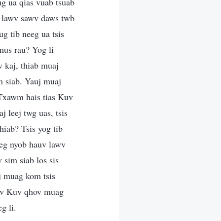
ug ua qias vuab tsuab
s lawv sawv daws twb
g tib neeg ua tsis
mus rau? Yog li
 kaj, thiab muaj
m siab. Yauj muaj
 Txawm hais tias Kuv
 leej twg uas, tsis
hiab? Tsis yog tib
eeg nyob hauv lawv
 sim siab los sis
j muag kom tsis
hauv Kuv qhov muag
g li.