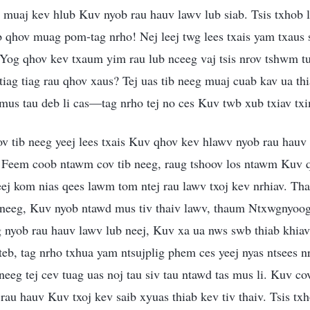
 muaj kev hlub Kuv nyob rau hauv lawv lub siab. Tsis txhob 
qhov muag pom-tag nrho! Nej leej twg lees txais yam txaus si
Yog qhov kev txaum yim rau lub nceeg vaj tsis nrov tshwm tu
ag tiag rau qhov xaus? Tej uas tib neeg muaj cuab kav ua thi
mus tau deb li cas—tag nrho tej no ces Kuv twb xub txiav txi
 tib neeg yeej lees txais Kuv qhov kev hlawv nyob rau hauv
 Feem coob ntawm cov tib neeg, raug tshoov los ntawm Kuv 
heej kom nias qees lawm tom ntej rau lawv txoj kev nrhiav. 
 neeg, Kuv nyob ntawd mus tiv thaiv lawv, thaum Ntxwgnyoog 
 nyob rau hauv lawv lub neej, Kuv xa ua nws swb thiab khiav 
teb, tag nrho txhua yam ntsujplig phem ces yeej nyas ntsees n
 neeg tej cev tuag uas noj tau siv tau ntawd tas mus li. Kuv c
u hauv Kuv txoj kev saib xyuas thiab kev tiv thaiv. Tsis txh