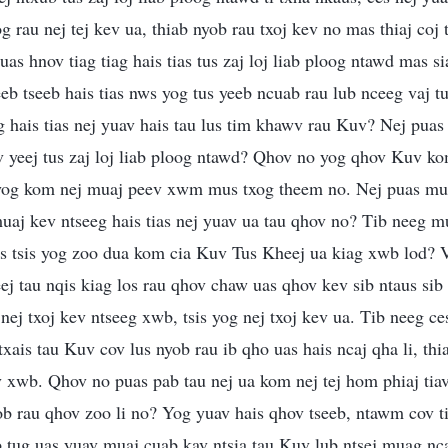
g rau nej tej kev ua, thiab nyob rau txoj kev no mas thiaj coj
puas hnov tiag tiag hais tias tus zaj loj liab ploog ntawd mas
eeb tseeb hais tias nws yog tus yeeb ncuab rau lub nceeg vaj 
 hais tias nej yuav hais tau lus tim khawv rau Kuv? Nej puas r
ov yeej tus zaj loj liab ploog ntawd? Qhov no yog qhov Kuv ko
 yog kom nej muaj peev xwm mus txog theem no. Nej puas m
uaj kev ntseeg hais tias nej yuav ua tau qhov no? Tib neeg 
ws tsis yog zoo dua kom cia Kuv Tus Kheej ua kiag xwb lod? V
eej tau nqis kiag los rau qhov chaw uas qhov kev sib ntaus si
nej txoj kev ntseeg xwb, tsis yog nej txoj kev ua. Tib neeg ce
ais tau Kuv cov lus nyob rau ib qho uas hais ncaj qha li, thia
wv xwb. Qhov no puas pab tau nej ua kom nej tej hom phiaj ti
ob rau qhov zoo li no? Yog yuav hais qhov tseeb, ntawm cov t
ib tug uas yuav muaj cuab kav ntsia tau Kuv lub ntsej muag ncaj