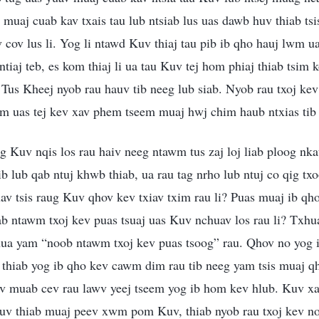
 muaj cuab kav txais tau lub ntsiab lus uas dawb huv thiab t
ov lus li. Yog li ntawd Kuv thiaj tau pib ib qho hauj lwm ua
 ntiaj teb, es kom thiaj li ua tau Kuv tej hom phiaj thiab tsi
Tus Kheej nyob rau hauv tib neeg lub siab. Nyob rau txoj ke
am uas tej kev xav phem tseem muaj hwj chim haub ntxias tib
og Kuv nqis los rau haiv neeg ntawm tus zaj loj liab ploog n
ib lub qab ntuj khwb thiab, ua rau tag nrho lub ntuj co qig tx
av tsis raug Kuv qhov kev txiav txim rau li? Puas muaj ib qh
qab ntawm txoj kev puas tsuaj uas Kuv nchuav los rau li? Tx
hua yam “noob ntawm txoj kev puas tsoog” rau. Qhov no yog
 thiab yog ib qho kev cawm dim rau tib neeg yam tsis muaj qh
Kuv muab cev rau lawv yeej tseem yog ib hom kev hlub. Kuv x
uv thiab muaj peev xwm pom Kuv, thiab nyob rau txoj kev no