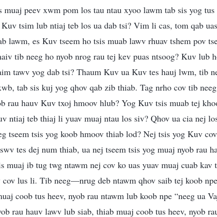
is muaj peev xwm pom los tau ntau xyoo lawm tab sis yog tus 
 Kuv tsim lub ntiaj teb los ua dab tsi? Vim li cas, tom qab uas
uab lawm, es Kuv tseem ho tsis muab lawv rhuav tshem pov ts
haiv tib neeg ho nyob nrog rau tej kev puas ntsoog? Kuv lub h
daim tawv yog dab tsi? Thaum Kuv ua Kuv tes hauj lwm, tib ne
wb, tab sis kuj yog qhov qab zib thiab. Tag nrho cov tib neeg 
 nyob rau hauv Kuv txoj hmoov hlub? Yog Kuv tsis muab tej k
uv ntiaj teb thiaj li yuav muaj ntau los siv? Qhov ua cia nej l
g tseem tsis yog koob hmoov thiab lod? Nej tsis yog Kuv cov 
swv tes dej num thiab, ua nej tseem tsis yog muaj nyob rau h
is muaj ib tug twg ntawm nej cov ko uas yuav muaj cuab kav t
cov lus li. Tib neeg—nrug deb ntawm qhov saib tej koob np
muaj coob tus heev, nyob rau ntawm lub koob npe “neeg ua Va
yob rau hauv lawv lub siab, thiab muaj coob tus heev, nyob r