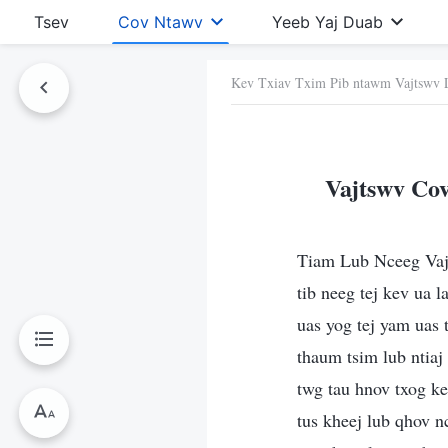
Tsev
Cov Ntawv
Yeeb Yaj Duab
Kev Txiav Txim Pib ntawm Vajtswv 
Ntawv No
Vajtswv Co
Tiam Lub Nceeg Vaj m
tib neeg tej kev ua l
uas yog tej yam uas t
thaum tsim lub ntiaj 
twg tau hnov txog ke
tus kheej lub qhov n