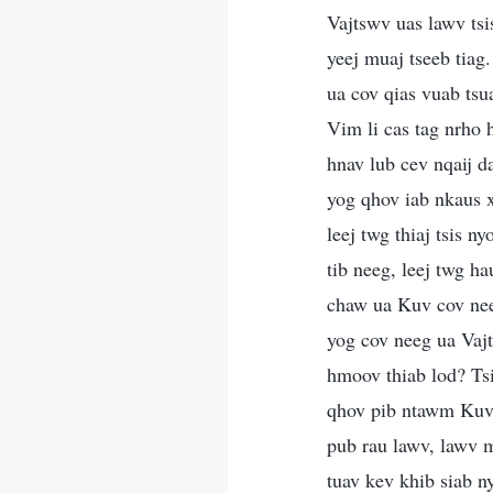
Vajtswv uas lawv ts
yeej muaj tseeb tiag.
ua cov qias vuab ts
Vim li cas tag nrho 
hnav lub cev nqaij 
yog qhov iab nkaus x
leej twg thiaj tsis
tib neeg, leej twg ha
chaw ua Kuv cov nee
yog cov neeg ua Vajt
hmoov thiab lod? Ts
qhov pib ntawm Kuv 
pub rau lawv, lawv 
tuav kev khib siab n