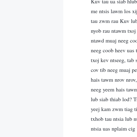
Kuv tau ua siab hlub
me ntsis lawm los x
tau zwm rau Kuv lub 
nyob rau ntawm txoj
ntawd muaj neeg coob
neeg coob heev uas 
txoj kev ntseeg, tab
cov tib neeg muaj pe
hais tawm nrov nrov,
neeg yeem hais tawm 
lub siab thiab lod? 
yeej kam zwm tiag ti
txhob tau ntsia lub 
ntsia uas nplaim cig 