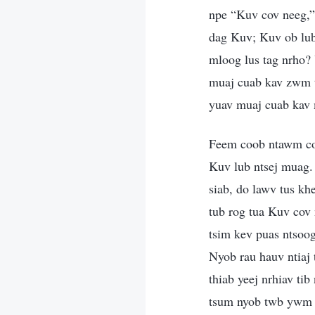
npe “Kuv cov neeg,”
dag Kuv; Kuv ob lub 
mloog lus tag nrho? 
muaj cuab kav zwm ti
yuav muaj cuab kav 
Feem coob ntawm cov
Kuv lub ntsej muag.
siab, do lawv tus k
tub rog tua Kuv cov
tsim kev puas ntsoog
Nyob rau hauv ntiaj 
thiab yeej nrhiav tib
tsum nyob twb ywm ra