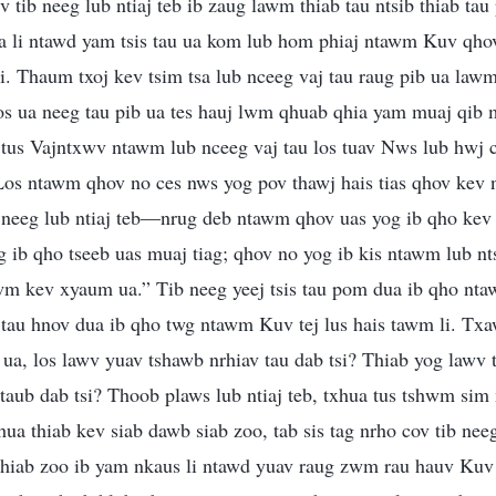
v tib neeg lub ntiaj teb ib zaug lawm thiab tau ntsib thiab ta
ua li ntawd yam tsis tau ua kom lub hom phiaj ntawm Kuv qho
li. Thaum txoj kev tsim tsa lub nceeg vaj tau raug pib ua law
os ua neeg tau pib ua tes hauj lwm qhuab qhia yam muaj qib
 tus Vajntxwv ntawm lub nceeg vaj tau los tuav Nws lub hwj
Los ntawm qhov no ces nws yog pov thawj hais tias qhov kev 
ib neeg lub ntiaj teb—nrug deb ntawm qhov uas yog ib qho kev
 ib qho tseeb uas muaj tiag; qhov no yog ib kis ntawm lub n
wm kev xyaum ua.” Tib neeg yeej tsis tau pom dua ib qho ntaw
is tau hnov dua ib qho twg ntawm Kuv tej lus hais tawm li. Tx
ua, los lawv yuav tshawb nrhiav tau dab tsi? Thiab yog lawv
 taub dab tsi? Thoob plaws lub ntiaj teb, txhua tus tshwm si
hua thiab kev siab dawb siab zoo, tab sis tag nrho cov tib ne
 thiab zoo ib yam nkaus li ntawd yuav raug zwm rau hauv Kuv 