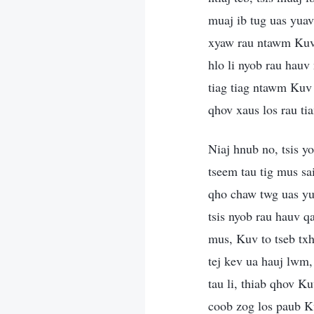
muaj ib tug uas yuav
xyaw rau ntawm Kuv c
hlo li nyob rau hauv
tiag tiag ntawm Kuv 
qhov xaus los rau ti
Niaj hnub no, tsis y
tseem tau tig mus sa
qho chaw twg uas yu
tsis nyob rau hauv 
mus, Kuv to tseb tx
tej kev ua hauj lwm,
tau li, thiab qhov 
coob zog los paub K