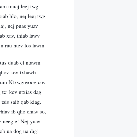
lam muaj leej twg
ab hlo, nej leej twg
aj, nej puas yuav
ab xav, thiab lawv
m rau ntev los lawm.
 tus duab ci ntawm
qhov kev txhawb
Thaum Ntxwgnyoog cov
tej kev ntxias dag
tsis saib qab kiag.
rhiav ib qho chaw so,
ov neeg e! Nej yuav
ob ua dog ua dig!