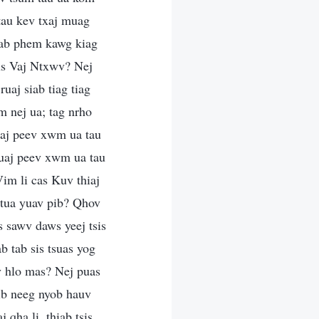
 tau kev txaj muag
 siab phem kawg kiag
tus Vaj Ntxwv? Nej
uaj siab tiag tiag
m nej ua; tag nrho
uaj peev xwm ua tau
muaj peev xwm ua tau
im li cas Kuv thiaj
b tua yuav pib? Qhov
s sawv daws yeej tsis
b tab sis tsuas yog
av hlo mas? Nej puas
ib neeg nyob hauv
 qha li, thiab tsis