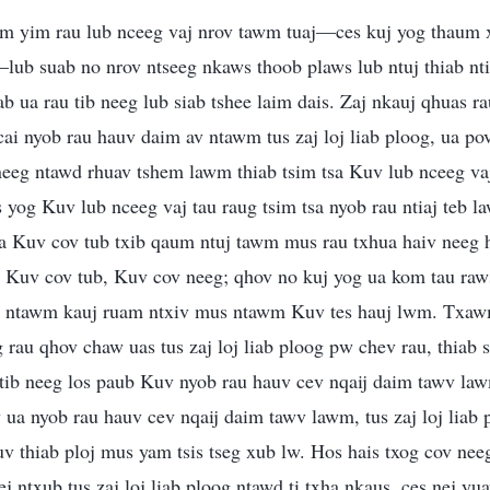
m yim rau lub nceeg vaj nrov tawm tuaj—ces kuj yog thaum 
lub suab no nrov ntseeg nkaws thoob plaws lub ntuj thiab nti
iab ua rau tib neeg lub siab tshee laim dais. Zaj nkauj qhuas r
cai nyob rau hauv daim av ntawm tus zaj loj liab ploog, ua pov
eeg ntawd rhuav tshem lawm thiab tsim tsa Kuv lub nceeg v
s yog Kuv lub nceeg vaj tau raug tsim tsa nyob rau ntiaj teb l
 Kuv cov tub txib qaum ntuj tawm mus rau txhua haiv neeg ha
 Kuv cov tub, Kuv cov neeg; qhov no kuj yog ua kom tau raws
u ntawm kauj ruam ntxiv mus ntawm Kuv tes hauj lwm. Txawm 
ag rau qhov chaw uas tus zaj loj liab ploog pw chev rau, thiab 
tib neeg los paub Kuv nyob rau hauv cev nqaij daim tawv la
ua nyob rau hauv cev nqaij daim tawv lawm, tus zaj loj liab 
uv thiab ploj mus yam tsis tseg xub lw. Hos hais txog cov n
ej ntxub tus zaj loj liab ploog ntawd ti txha nkaus, ces nej y