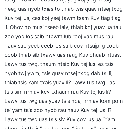
neeg uas nyob txias to thiab tsis quav ntsej txog
Kuv tej lus, ces koj yeej tawm tsam Kuv tiag tiag
li. Qhov no muaj tseeb laiv, thiab koj yuav ua tau
zoo yog los saib ntawm lub rooj vag mus rau
hauv sab yeeb ceeb los saib cov ntsujplig coob
coob thiab sib txawv uas raug Kuv qhuab ntuas.
Lawv tus twg, thaum ntsib Kuv tej lus, es tsis
nyob twj ywm, tsis quav ntsej txog dab tsi li,
thiab tsis kam txais yuav li? Lawv tus twg uas
tsis sim nrhiav kev txhaum rau Kuv tej lus li?
Lawv tus twg uas yuav tsis npaj nrhiav kom pom
tej yam tsis zoo nyob rau hauv Kuv tej lus li?
Lawv tus twg uas tsis siv Kuv cov lus ua “riam
phom tiv thaiv” coj los mus “tiv thaiv” lawv tus