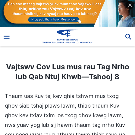
Vajtswv Cov Lus mus rau Tag Nrho lub Qab Ntuj Khwb—Tshooj 8
Vajtswv Cov Lus mus rau Tag Nrho
lub Qab Ntuj Khwb—Tshooj 8
Thaum uas Kuv tej kev qhia tshwm mus txog
qhov siab tshaj plaws lawm, thiab thaum Kuv
qhov kev txiav txim los txog qhov kawg lawm,
nws yuav yog lub sij hawm thaum tag nrho Kuv
cov neeg yuav raug nthuav tawm thiab raug ua