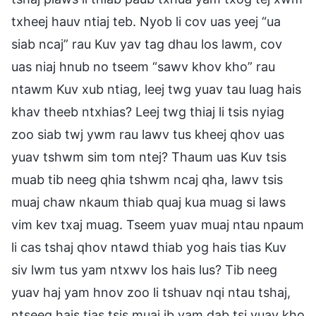
txheej hauv ntiaj teb. Nyob li cov uas yeej “ua
siab ncaj” rau Kuv yav tag dhau los lawm, cov
uas niaj hnub no tseem “sawv khov kho” rau
ntawm Kuv xub ntiag, leej twg yuav tau luag hais
khav theeb ntxhias? Leej twg thiaj li tsis nyiag
zoo siab twj ywm rau lawv tus kheej qhov uas
yuav tshwm sim tom ntej? Thaum uas Kuv tsis
muab tib neeg qhia tshwm ncaj qha, lawv tsis
muaj chaw nkaum thiab quaj kua muag si laws
vim kev txaj muag. Tseem yuav muaj ntau npaum
li cas tshaj qhov ntawd thiab yog hais tias Kuv
siv lwm tus yam ntxwv los hais lus? Tib neeg
yuav haj yam hnov zoo li tshuav nqi ntau tshaj,
ntseeg hais tias tsis muaj ib yam dab tsi yuav kho