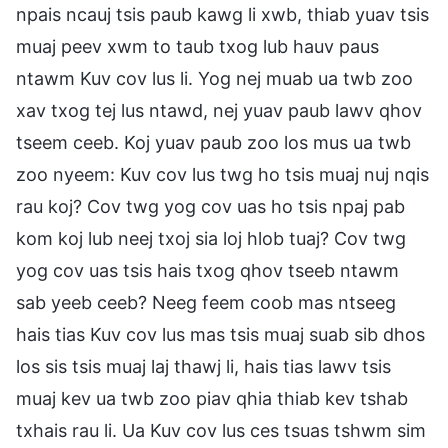
npais ncauj tsis paub kawg li xwb, thiab yuav tsis
muaj peev xwm to taub txog lub hauv paus
ntawm Kuv cov lus li. Yog nej muab ua twb zoo
xav txog tej lus ntawd, nej yuav paub lawv qhov
tseem ceeb. Koj yuav paub zoo los mus ua twb
zoo nyeem: Kuv cov lus twg ho tsis muaj nuj nqis
rau koj? Cov twg yog cov uas ho tsis npaj pab
kom koj lub neej txoj sia loj hlob tuaj? Cov twg
yog cov uas tsis hais txog qhov tseeb ntawm
sab yeeb ceeb? Neeg feem coob mas ntseeg
hais tias Kuv cov lus mas tsis muaj suab sib dhos
los sis tsis muaj laj thawj li, hais tias lawv tsis
muaj kev ua twb zoo piav qhia thiab kev tshab
txhais rau li. Ua Kuv cov lus ces tsuas tshwm sim