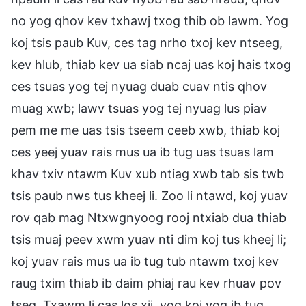
no yog qhov kev txhawj txog thib ob lawm. Yog
koj tsis paub Kuv, ces tag nrho txoj kev ntseeg,
kev hlub, thiab kev ua siab ncaj uas koj hais txog
ces tsuas yog tej nyuag duab cuav ntis qhov
muag xwb; lawv tsuas yog tej nyuag lus piav
pem me me uas tsis tseem ceeb xwb, thiab koj
ces yeej yuav rais mus ua ib tug uas tsuas lam
khav txiv ntawm Kuv xub ntiag xwb tab sis twb
tsis paub nws tus kheej li. Zoo li ntawd, koj yuav
rov qab mag Ntxwgnyoog rooj ntxiab dua thiab
tsis muaj peev xwm yuav nti dim koj tus kheej li;
koj yuav rais mus ua ib tug tub ntawm txoj kev
raug txim thiab ib daim phiaj rau kev rhuav pov
tseg. Txawm li cas los xij, yog koj yog ib tug