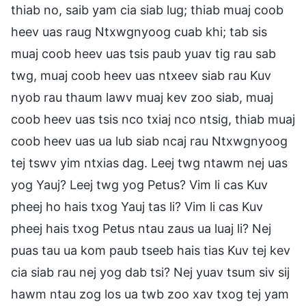
thiab no, saib yam cia siab lug; thiab muaj coob
heev uas raug Ntxwgnyoog cuab khi; tab sis
muaj coob heev uas tsis paub yuav tig rau sab
twg, muaj coob heev uas ntxeev siab rau Kuv
nyob rau thaum lawv muaj kev zoo siab, muaj
coob heev uas tsis nco txiaj nco ntsig, thiab muaj
coob heev uas ua lub siab ncaj rau Ntxwgnyoog
tej tswv yim ntxias dag. Leej twg ntawm nej uas
yog Yauj? Leej twg yog Petus? Vim li cas Kuv
pheej ho hais txog Yauj tas li? Vim li cas Kuv
pheej hais txog Petus ntau zaus ua luaj li? Nej
puas tau ua kom paub tseeb hais tias Kuv tej kev
cia siab rau nej yog dab tsi? Nej yuav tsum siv sij
hawm ntau zog los ua twb zoo xav txog tej yam