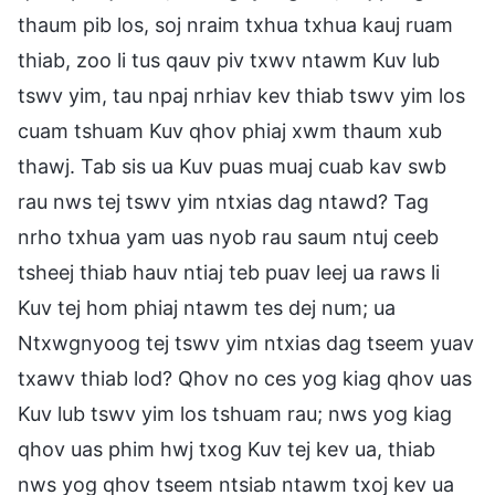
thaum pib los, soj nraim txhua txhua kauj ruam
thiab, zoo li tus qauv piv txwv ntawm Kuv lub
tswv yim, tau npaj nrhiav kev thiab tswv yim los
cuam tshuam Kuv qhov phiaj xwm thaum xub
thawj. Tab sis ua Kuv puas muaj cuab kav swb
rau nws tej tswv yim ntxias dag ntawd? Tag
nrho txhua yam uas nyob rau saum ntuj ceeb
tsheej thiab hauv ntiaj teb puav leej ua raws li
Kuv tej hom phiaj ntawm tes dej num; ua
Ntxwgnyoog tej tswv yim ntxias dag tseem yuav
txawv thiab lod? Qhov no ces yog kiag qhov uas
Kuv lub tswv yim los tshuam rau; nws yog kiag
qhov uas phim hwj txog Kuv tej kev ua, thiab
nws yog qhov tseem ntsiab ntawm txoj kev ua