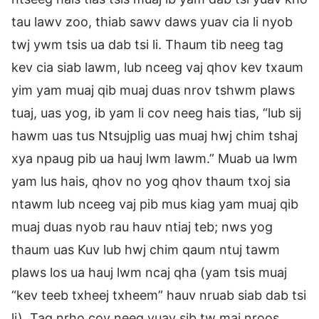
tau lawv zoo, thiab sawv daws yuav cia li nyob
twj ywm tsis ua dab tsi li. Thaum tib neeg tag
kev cia siab lawm, lub nceeg vaj qhov kev txaum
yim yam muaj qib muaj duas nrov tshwm plaws
tuaj, uas yog, ib yam li cov neeg hais tias, “lub sij
hawm uas tus Ntsujplig uas muaj hwj chim tshaj
xya npaug pib ua hauj lwm lawm.” Muab ua lwm
yam lus hais, qhov no yog qhov thaum txoj sia
ntawm lub nceeg vaj pib mus kiag yam muaj qib
muaj duas nyob rau hauv ntiaj teb; nws yog
thaum uas Kuv lub hwj chim qaum ntuj tawm
plaws los ua hauj lwm ncaj qha (yam tsis muaj
“kev teeb txheej txheem” hauv nruab siab dab tsi
li). Tag nrho cov neeg yuav sib tw maj nroos,