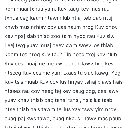
kom muaj txhua yam. Kuv taug kev mus rau
txhua ceg kaum ntawm lub ntiaj teb qab ntuj
khwb mus nrhiav cov uas haum nrog Kuv qhov
kev npaj siab thiab zoo tsim nyog rau Kuv siv.
Leej twg yuav muaj peev xwm sawv los thiab
koom tes nrog Kuv tau? Tib neeg txoj kev hlub
Kuv ces muaj me me xwb, thiab lawv txoj kev
ntseeg Kuv ces me yam txaus tu siab kawg. Yog
Kuv tsis muab Kuv cov lus hnyav tshaj plaws hais
ntsees rau cov neeg tej kev qaug zog, ces lawv
yuav khav thiab dag tshaj tshaj, hais lus tsab
ntse thiab hais tawm tej lus xav tswv yim nrov
cuag paj kws tawg, cuag nkaus li lawv mas paub
tshaj plaws li thiab paub txhua yam txog tej xwm