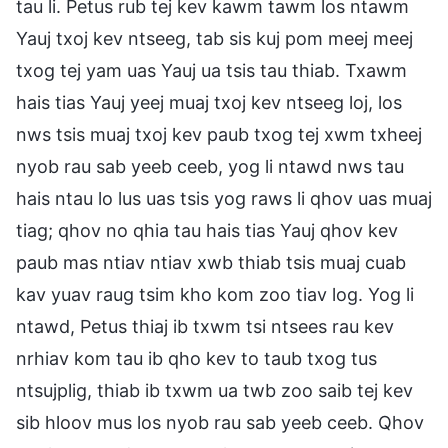
tau li. Petus rub tej kev kawm tawm los ntawm
Yauj txoj kev ntseeg, tab sis kuj pom meej meej
txog tej yam uas Yauj ua tsis tau thiab. Txawm
hais tias Yauj yeej muaj txoj kev ntseeg loj, los
nws tsis muaj txoj kev paub txog tej xwm txheej
nyob rau sab yeeb ceeb, yog li ntawd nws tau
hais ntau lo lus uas tsis yog raws li qhov uas muaj
tiag; qhov no qhia tau hais tias Yauj qhov kev
paub mas ntiav ntiav xwb thiab tsis muaj cuab
kav yuav raug tsim kho kom zoo tiav log. Yog li
ntawd, Petus thiaj ib txwm tsi ntsees rau kev
nrhiav kom tau ib qho kev to taub txog tus
ntsujplig, thiab ib txwm ua twb zoo saib tej kev
sib hloov mus los nyob rau sab yeeb ceeb. Qhov