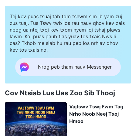
Tej kev puas tsuaj tab tom tshwm sim ib yam zuj
zus tuaj. Tus Tswv twb los rau hauv qhov kev zais
npog ua ntej txoj kev txom nyem loj tshaj plaws
lawm. Koj puas paub tias yuav tos txais Nws li
cas? Txhob me siab hu rau peb los nrhiav qhov
kev tos txais no.
Nrog peb tham hauv Messenger
Cov Ntsiab Lus Uas Zoo Sib Thooj
Vajtswv Tswj Fwm Tag
Nrho Noob Neej Txoj
Hmoo