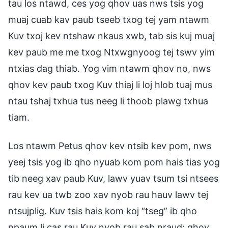
tau los ntawd, ces yog qhov uas nws tsis yog
muaj cuab kav paub tseeb txog tej yam ntawm
Kuv txoj kev ntshaw nkaus xwb, tab sis kuj muaj
kev paub me me txog Ntxwgnyoog tej tswv yim
ntxias dag thiab. Yog vim ntawm qhov no, nws
qhov kev paub txog Kuv thiaj li loj hlob tuaj mus
ntau tshaj txhua tus neeg li thoob plawg txhua
tiam.
Los ntawm Petus qhov kev ntsib kev pom, nws
yeej tsis yog ib qho nyuab kom pom hais tias yog
tib neeg xav paub Kuv, lawv yuav tsum tsi ntsees
rau kev ua twb zoo xav nyob rau hauv lawv tej
ntsujplig. Kuv tsis hais kom koj “tseg” ib qho
npaum li cas rau Kuv nyob rau sab nraud; qhov