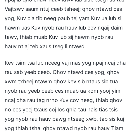
Vajtswv saum ntuj ceeb tsheej; qhov ntawd ces
yog, Kuv cia tib neeg paub tej yam Kuv ua lub sij
hawm uas Kuv nyob rau hauv lub cev nqaij daim
tawv, thiab muab Kuv lub sij hawm nyob rau
hauv ntiaj teb xaus tseg li ntawd.
Kev tsim tsa lub nceeg vaj mas yog npaj ncaj qha
rau sab yeeb ceeb. Qhov ntawd ces yog, qhov
xwm txheej ntawm qhov kev sib ntaus sib tua
nyob rau yeeb ceeb ces muab ua kom yooj yim
ncaj qha rau tag nrho Kuv cov neeg, thiab qhov
no ces yeej txaus coj los qhia tau hais tias tsis
yog nyob rau hauv pawg ntseeg xwb, tab sis kuj
yog thiab tshaj qhov ntawd nyob rau hauv Tiam