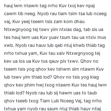
hauj lwm ntawm tag nrho Kuv txoj kev npaj
cawm tib neeg. Nyob rau tiam tsim tsa lub nceeg
vaj, Kuv yeej tseem tsis zam kom dhau
Ntxwgnyoog tej tswv yim ntxias dag, tab sis ua
tes hauj lwm uas Kuv yuav tsum tau ua ntxiv mus
xwb. Nyob rau hauv lub qab ntuj khwb thiab tag
nrho txhua yam, Kuv tau xaiv Ntxwgnyoog tej
kev ua los ua Kuv tus qauv piv txwv. Qhov no
tseem tsis yog qhov kev tshwm sim ntawm Kuv
lub tswv yim thiab lod? Qhov no tsis yog kiag
qhov kev phim hwj txog ntawm Kuv tes hauj lwm
thiab lod? Nyob rau lub sij hawm uas to taub
qhov tseeb txog Tiam Lub Nceeg Vaj, tag nrho
txhua yam nyob rau saum ntuj thiab hauv ntiaj