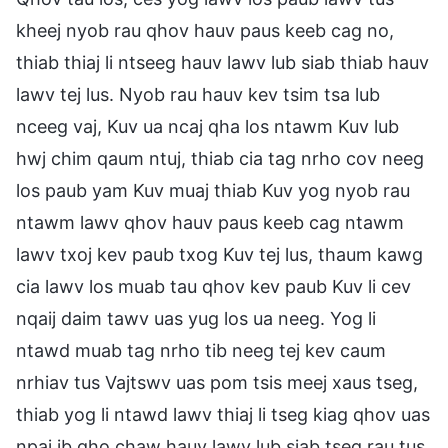
kheej nyob rau qhov hauv paus keeb cag no,
thiab thiaj li ntseeg hauv lawv lub siab thiab hauv
lawv tej lus. Nyob rau hauv kev tsim tsa lub
nceeg vaj, Kuv ua ncaj qha los ntawm Kuv lub
hwj chim qaum ntuj, thiab cia tag nrho cov neeg
los paub yam Kuv muaj thiab Kuv yog nyob rau
ntawm lawv qhov hauv paus keeb cag ntawm
lawv txoj kev paub txog Kuv tej lus, thaum kawg
cia lawv los muab tau qhov kev paub Kuv li cev
nqaij daim tawv uas yug los ua neeg. Yog li
ntawd muab tag nrho tib neeg tej kev caum
nrhiav tus Vajtswv uas pom tsis meej xaus tseg,
thiab yog li ntawd lawv thiaj li tseg kiag qhov uas
npaj ib qho chaw hauv lawv lub siab tseg rau tus