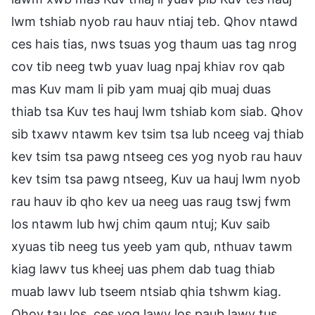
lwm tshiab nyob rau hauv ntiaj teb. Qhov ntawd
ces hais tias, nws tsuas yog thaum uas tag nrog
cov tib neeg twb yuav luag npaj khiav rov qab
mas Kuv mam li pib yam muaj qib muaj duas
thiab tsa Kuv tes hauj lwm tshiab kom siab. Qhov
sib txawv ntawm kev tsim tsa lub nceeg vaj thiab
kev tsim tsa pawg ntseeg ces yog nyob rau hauv
kev tsim tsa pawg ntseeg, Kuv ua hauj lwm nyob
rau hauv ib qho kev ua neeg uas raug tswj fwm
los ntawm lub hwj chim qaum ntuj; Kuv saib
xyuas tib neeg tus yeeb yam qub, nthuav tawm
kiag lawv tus kheej uas phem dab tuag thiab
muab lawv lub tseem ntsiab qhia tshwm kiag.
Qhov tau los, ces yog lawv los paub lawv tus