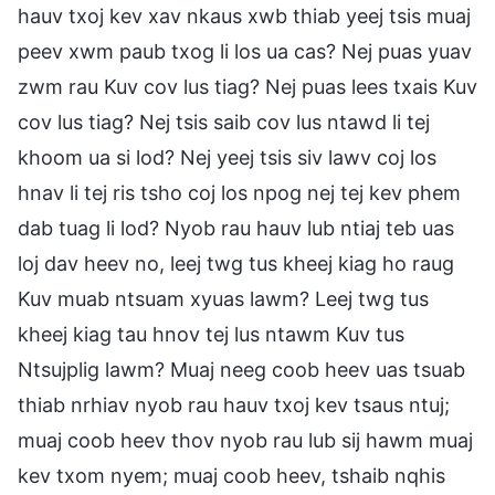
hauv txoj kev xav nkaus xwb thiab yeej tsis muaj
peev xwm paub txog li los ua cas? Nej puas yuav
zwm rau Kuv cov lus tiag? Nej puas lees txais Kuv
cov lus tiag? Nej tsis saib cov lus ntawd li tej
khoom ua si lod? Nej yeej tsis siv lawv coj los
hnav li tej ris tsho coj los npog nej tej kev phem
dab tuag li lod? Nyob rau hauv lub ntiaj teb uas
loj dav heev no, leej twg tus kheej kiag ho raug
Kuv muab ntsuam xyuas lawm? Leej twg tus
kheej kiag tau hnov tej lus ntawm Kuv tus
Ntsujplig lawm? Muaj neeg coob heev uas tsuab
thiab nrhiav nyob rau hauv txoj kev tsaus ntuj;
muaj coob heev thov nyob rau lub sij hawm muaj
kev txom nyem; muaj coob heev, tshaib nqhis