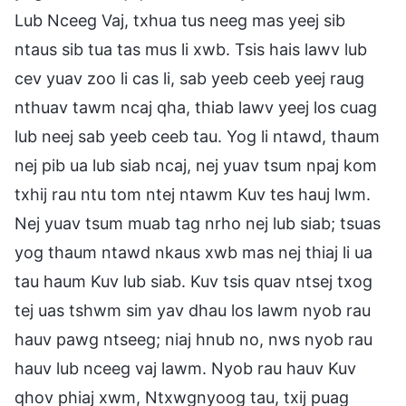
Lub Nceeg Vaj, txhua tus neeg mas yeej sib
ntaus sib tua tas mus li xwb. Tsis hais lawv lub
cev yuav zoo li cas li, sab yeeb ceeb yeej raug
nthuav tawm ncaj qha, thiab lawv yeej los cuag
lub neej sab yeeb ceeb tau. Yog li ntawd, thaum
nej pib ua lub siab ncaj, nej yuav tsum npaj kom
txhij rau ntu tom ntej ntawm Kuv tes hauj lwm.
Nej yuav tsum muab tag nrho nej lub siab; tsuas
yog thaum ntawd nkaus xwb mas nej thiaj li ua
tau haum Kuv lub siab. Kuv tsis quav ntsej txog
tej uas tshwm sim yav dhau los lawm nyob rau
hauv pawg ntseeg; niaj hnub no, nws nyob rau
hauv lub nceeg vaj lawm. Nyob rau hauv Kuv
qhov phiaj xwm, Ntxwgnyoog tau, txij puag