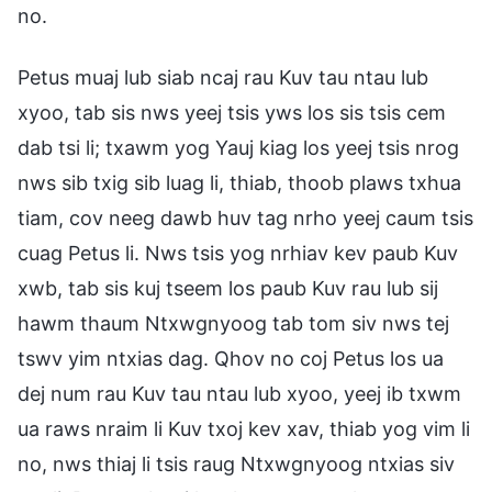
no.
Petus muaj lub siab ncaj rau Kuv tau ntau lub
xyoo, tab sis nws yeej tsis yws los sis tsis cem
dab tsi li; txawm yog Yauj kiag los yeej tsis nrog
nws sib txig sib luag li, thiab, thoob plaws txhua
tiam, cov neeg dawb huv tag nrho yeej caum tsis
cuag Petus li. Nws tsis yog nrhiav kev paub Kuv
xwb, tab sis kuj tseem los paub Kuv rau lub sij
hawm thaum Ntxwgnyoog tab tom siv nws tej
tswv yim ntxias dag. Qhov no coj Petus los ua
dej num rau Kuv tau ntau lub xyoo, yeej ib txwm
ua raws nraim li Kuv txoj kev xav, thiab yog vim li
no, nws thiaj li tsis raug Ntxwgnyoog ntxias siv