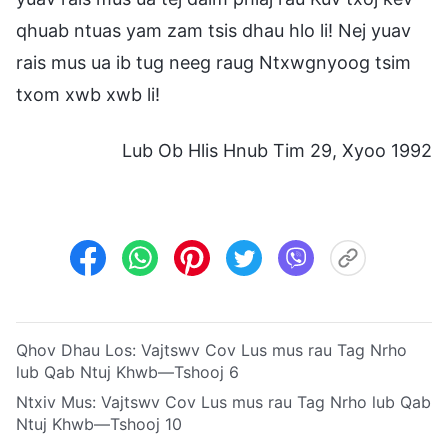
qhuab ntuas yam zam tsis dhau hlo li! Nej yuav
rais mus ua ib tug neeg raug Ntxwgnyoog tsim
txom xwb xwb li!
Lub Ob Hlis Hnub Tim 29, Xyoo 1992
Qhov Dhau Los:
Vajtswv Cov Lus mus rau Tag Nrho
lub Qab Ntuj Khwb—Tshooj 6
Ntxiv Mus:
Vajtswv Cov Lus mus rau Tag Nrho lub Qab
Ntuj Khwb—Tshooj 10