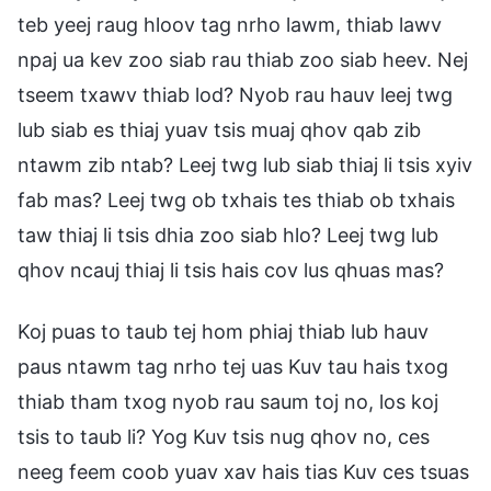
teb yeej raug hloov tag nrho lawm, thiab lawv
npaj ua kev zoo siab rau thiab zoo siab heev. Nej
tseem txawv thiab lod? Nyob rau hauv leej twg
lub siab es thiaj yuav tsis muaj qhov qab zib
ntawm zib ntab? Leej twg lub siab thiaj li tsis xyiv
fab mas? Leej twg ob txhais tes thiab ob txhais
taw thiaj li tsis dhia zoo siab hlo? Leej twg lub
qhov ncauj thiaj li tsis hais cov lus qhuas mas?
Koj puas to taub tej hom phiaj thiab lub hauv
paus ntawm tag nrho tej uas Kuv tau hais txog
thiab tham txog nyob rau saum toj no, los koj
tsis to taub li? Yog Kuv tsis nug qhov no, ces
neeg feem coob yuav xav hais tias Kuv ces tsuas