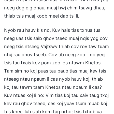
neeg dog dig dhau, muaj hwj chim tsawg dhau,
thiab tsis muaj koob meej dab tsi li.
Nyob rau hauv kis no, Kuv hais tias txhua tus
neeg uas tsis saib qhov tseeb muaj nqis yog cov
neeg tsis ntseeg Vajtswv thiab cov rov taw tuam
ntuj rau qhov tseeb. Cov tib neeg zoo li no yeej
tsis tau txais kev pom zoo los ntawm Khetos.
Tam sim no koj puas tau paub tias muaj kev tsis
ntseeg ntau npaum li cas nyob hauv koj, thiab
koj tau tawm tsam Khetos ntau npaum li cas?
Kuv ntuas koj li no: Vim tias koj tau xaiv taug txoj
kev rau qhov tseeb, ces koj yuav tsum muab koj
tus kheej lub siab kom tag nrho; tsis txhob ua