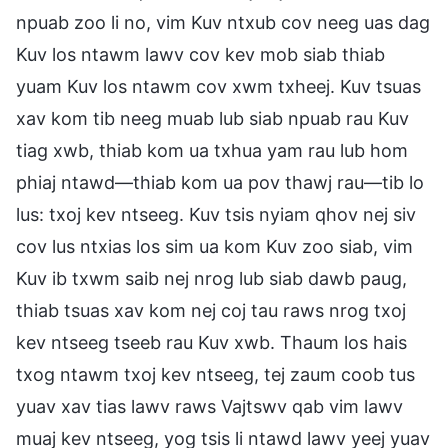
npuab zoo li no, vim Kuv ntxub cov neeg uas dag
Kuv los ntawm lawv cov kev mob siab thiab
yuam Kuv los ntawm cov xwm txheej. Kuv tsuas
xav kom tib neeg muab lub siab npuab rau Kuv
tiag xwb, thiab kom ua txhua yam rau lub hom
phiaj ntawd—thiab kom ua pov thawj rau—tib lo
lus: txoj kev ntseeg. Kuv tsis nyiam qhov nej siv
cov lus ntxias los sim ua kom Kuv zoo siab, vim
Kuv ib txwm saib nej nrog lub siab dawb paug,
thiab tsuas xav kom nej coj tau raws nrog txoj
kev ntseeg tseeb rau Kuv xwb. Thaum los hais
txog ntawm txoj kev ntseeg, tej zaum coob tus
yuav xav tias lawv raws Vajtswv qab vim lawv
muaj kev ntseeg, yog tsis li ntawd lawv yeej yuav