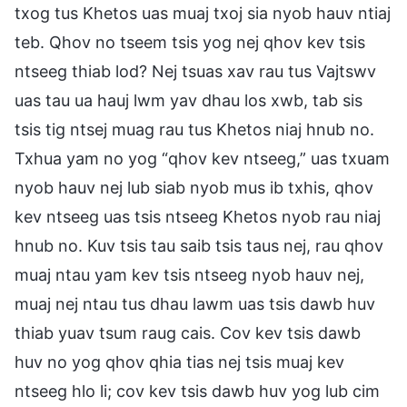
txog tus Khetos uas muaj txoj sia nyob hauv ntiaj
teb. Qhov no tseem tsis yog nej qhov kev tsis
ntseeg thiab lod? Nej tsuas xav rau tus Vajtswv
uas tau ua hauj lwm yav dhau los xwb, tab sis
tsis tig ntsej muag rau tus Khetos niaj hnub no.
Txhua yam no yog “qhov kev ntseeg,” uas txuam
nyob hauv nej lub siab nyob mus ib txhis, qhov
kev ntseeg uas tsis ntseeg Khetos nyob rau niaj
hnub no. Kuv tsis tau saib tsis taus nej, rau qhov
muaj ntau yam kev tsis ntseeg nyob hauv nej,
muaj nej ntau tus dhau lawm uas tsis dawb huv
thiab yuav tsum raug cais. Cov kev tsis dawb
huv no yog qhov qhia tias nej tsis muaj kev
ntseeg hlo li; cov kev tsis dawb huv yog lub cim