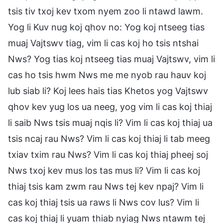
tsis tiv txoj kev txom nyem zoo li ntawd lawm.
Yog li Kuv nug koj qhov no: Yog koj ntseeg tias
muaj Vajtswv tiag, vim li cas koj ho tsis ntshai
Nws? Yog tias koj ntseeg tias muaj Vajtswv, vim li
cas ho tsis hwm Nws me me nyob rau hauv koj
lub siab li? Koj lees hais tias Khetos yog Vajtswv
qhov kev yug los ua neeg, yog vim li cas koj thiaj
li saib Nws tsis muaj nqis li? Vim li cas koj thiaj ua
tsis ncaj rau Nws? Vim li cas koj thiaj li tab meeg
txiav txim rau Nws? Vim li cas koj thiaj pheej soj
Nws txoj kev mus los tas mus li? Vim li cas koj
thiaj tsis kam zwm rau Nws tej kev npaj? Vim li
cas koj thiaj tsis ua raws li Nws cov lus? Vim li
cas koj thiaj li yuam thiab nyiag Nws ntawm tej