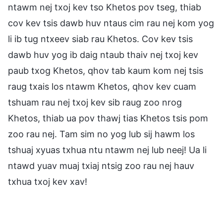
ntawm nej txoj kev tso Khetos pov tseg, thiab
cov kev tsis dawb huv ntaus cim rau nej kom yog
li ib tug ntxeev siab rau Khetos. Cov kev tsis
dawb huv yog ib daig ntaub thaiv nej txoj kev
paub txog Khetos, qhov tab kaum kom nej tsis
raug txais los ntawm Khetos, qhov kev cuam
tshuam rau nej txoj kev sib raug zoo nrog
Khetos, thiab ua pov thawj tias Khetos tsis pom
zoo rau nej. Tam sim no yog lub sij hawm los
tshuaj xyuas txhua ntu ntawm nej lub neej! Ua li
ntawd yuav muaj txiaj ntsig zoo rau nej hauv
txhua txoj kev xav!