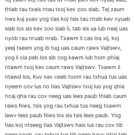
thiab tau txais ntau txoj kev zoo siab. Tej zaum
nws kuj yuav yog tias koj tsis tau ntsib kev nyuab
siab los sis kev zoo siab li, tab sis ua lub neej uas
nyob rau nruab nrab. Txawm li cas los xij, koj
yeej tseem yog ib tug uas caum raws Vajtswv,
yog li cia peb los sib cog kawm lub hom phiaj
ntawm txoj kev caum raws Vajtswv. Txawm li
ntawd los, Kuv xav ceeb toom rau txhua tus uas
nyeem cov lus no tias Vajtswv txoj lus yog qhia
ncaj qha rau cov neeg uas lees paub thiab caum
raws Nws, tsis yog rau txhua tus neeg txawm
lawv lees paub Nws los sis tsis lees paub. Yog
tias koj ntseeg tias Vajtswv hais lus rau cov tib
neeg coob, rau txhua tus tib neeg hauv ntiaj teb,