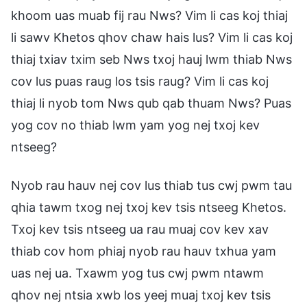
khoom uas muab fij rau Nws? Vim li cas koj thiaj
li sawv Khetos qhov chaw hais lus? Vim li cas koj
thiaj txiav txim seb Nws txoj hauj lwm thiab Nws
cov lus puas raug los tsis raug? Vim li cas koj
thiaj li nyob tom Nws qub qab thuam Nws? Puas
yog cov no thiab lwm yam yog nej txoj kev
ntseeg?
Nyob rau hauv nej cov lus thiab tus cwj pwm tau
qhia tawm txog nej txoj kev tsis ntseeg Khetos.
Txoj kev tsis ntseeg ua rau muaj cov kev xav
thiab cov hom phiaj nyob rau hauv txhua yam
uas nej ua. Txawm yog tus cwj pwm ntawm
qhov nej ntsia xwb los yeej muaj txoj kev tsis