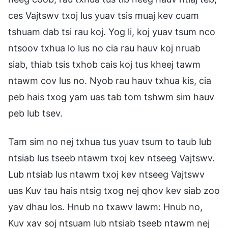
ces Vajtswv txoj lus yuav tsis muaj kev cuam
tshuam dab tsi rau koj. Yog li, koj yuav tsum nco
ntsoov txhua lo lus no cia rau hauv koj nruab
siab, thiab tsis txhob cais koj tus kheej tawm
ntawm cov lus no. Nyob rau hauv txhua kis, cia
peb hais txog yam uas tab tom tshwm sim hauv
peb lub tsev.
Tam sim no nej txhua tus yuav tsum to taub lub
ntsiab lus tseeb ntawm txoj kev ntseeg Vajtswv.
Lub ntsiab lus ntawm txoj kev ntseeg Vajtswv
uas Kuv tau hais ntsig txog nej qhov kev siab zoo
yav dhau los. Hnub no txawv lawm: Hnub no,
Kuv xav soj ntsuam lub ntsiab tseeb ntawm nej