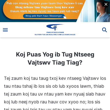
Koj Puas Yog ib Tug Ntseeg Vajtswv Tiag Tiag?
Koj Puas Yog ib Tug Ntseeg
Vajtswv Tiag Tiag?
Tej zaum koj tau taug txoj kev ntseeg Vajtswv los
tau ntau tshaj ib los sis ob lub xyoos lawm, thiab
tej zaum koj tau uv ntau yam kev nyuaj siab hauv
koj lub neej nyob rau hauv cov xyoo no; los sis
tej zaum koj tsis tau uv ntau yam kev nyuaj siab,