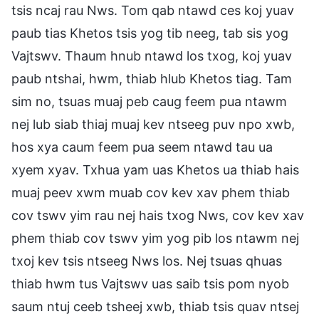
tsis ncaj rau Nws. Tom qab ntawd ces koj yuav
paub tias Khetos tsis yog tib neeg, tab sis yog
Vajtswv. Thaum hnub ntawd los txog, koj yuav
paub ntshai, hwm, thiab hlub Khetos tiag. Tam
sim no, tsuas muaj peb caug feem pua ntawm
nej lub siab thiaj muaj kev ntseeg puv npo xwb,
hos xya caum feem pua seem ntawd tau ua
xyem xyav. Txhua yam uas Khetos ua thiab hais
muaj peev xwm muab cov kev xav phem thiab
cov tswv yim rau nej hais txog Nws, cov kev xav
phem thiab cov tswv yim yog pib los ntawm nej
txoj kev tsis ntseeg Nws los. Nej tsuas qhuas
thiab hwm tus Vajtswv uas saib tsis pom nyob
saum ntuj ceeb tsheej xwb, thiab tsis quav ntsej