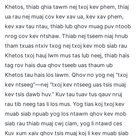
Khetos, thiab qhia tawm nej txoj kev phem, thiaj
ua rau nej muaj cov kev xav ua, kev xav phem,
kev xav tau ntau, thiab lub qhov muag puv ntoob
nrog cov kev ntshaw. Thiab nej tseem niaj hnub
tham txuas ntxiv txog nej txoj kev mob siab rau
Khetos txoj hauj lwm mus tas lub neej, thiab hais
tag rov hais dua qhov tseeb uas thaum ub
Khetos tau hais los lawm. Qhov no yog nej “txoj
kev ntseeg”—nej “txoj kev ntseeg uas tsis muaj
kev tsis dawb huv.” Kuv tau tuav tus qauv nruj
rau tib neeg tas li los mus. Yog tias koj txoj kev
muab siab npuab yog los ntawm qhov kev mob
siab rau thiab muaj cwj ciam, yog li ntawd ces
Kuv xum xaiv qhov tsis muaj koj li kev muab siab