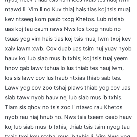
ntawd li. Vim li no Kuv thiaj hais tias koj tsis muaj
kev ntseeg kom paub txog Khetos. Lub ntsiab
uas koj tau caum raws Nws los txog hnub no
tsuas yog vim hais tias koj tsis muaj lwm txoj kev
xaiv lawm xwb. Cov duab uas tsim nuj yuav nyob
hauv koj lub siab mus ib txhis; koj tsis tuaj yeem
hnov qab lawv txhua lo lus thiab tes hauj lwm,
los sis lawv cov lus haub ntxias thiab sab tes.
Lawv yog cov zoo tshaj plaws thiab yog cov uas
siab tawv nyob hauv nej lub siab mus ib txhis.
Tiam sis qhov no tsis zoo li ntawd rau Khetos
nyob rau niaj hnub no. Nws tsis tseem ceeb hauv
koj lub siab mus ib txhis, thiab tsis tsim nyog tau
txais txoj kev ntshai mus ib txhis li. Vim Nws yog