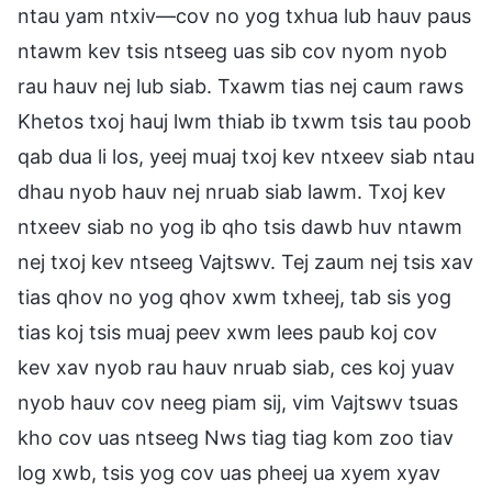
ntau yam ntxiv—cov no yog txhua lub hauv paus
ntawm kev tsis ntseeg uas sib cov nyom nyob
rau hauv nej lub siab. Txawm tias nej caum raws
Khetos txoj hauj lwm thiab ib txwm tsis tau poob
qab dua li los, yeej muaj txoj kev ntxeev siab ntau
dhau nyob hauv nej nruab siab lawm. Txoj kev
ntxeev siab no yog ib qho tsis dawb huv ntawm
nej txoj kev ntseeg Vajtswv. Tej zaum nej tsis xav
tias qhov no yog qhov xwm txheej, tab sis yog
tias koj tsis muaj peev xwm lees paub koj cov
kev xav nyob rau hauv nruab siab, ces koj yuav
nyob hauv cov neeg piam sij, vim Vajtswv tsuas
kho cov uas ntseeg Nws tiag tiag kom zoo tiav
log xwb, tsis yog cov uas pheej ua xyem xyav