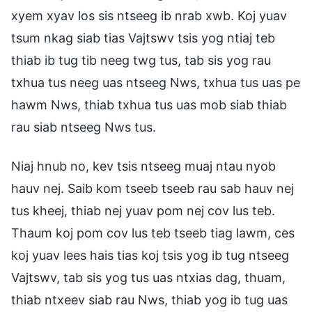
xyem xyav los sis ntseeg ib nrab xwb. Koj yuav
tsum nkag siab tias Vajtswv tsis yog ntiaj teb
thiab ib tug tib neeg twg tus, tab sis yog rau
txhua tus neeg uas ntseeg Nws, txhua tus uas pe
hawm Nws, thiab txhua tus uas mob siab thiab
rau siab ntseeg Nws tus.
Niaj hnub no, kev tsis ntseeg muaj ntau nyob
hauv nej. Saib kom tseeb tseeb rau sab hauv nej
tus kheej, thiab nej yuav pom nej cov lus teb.
Thaum koj pom cov lus teb tseeb tiag lawm, ces
koj yuav lees hais tias koj tsis yog ib tug ntseeg
Vajtswv, tab sis yog tus uas ntxias dag, thuam,
thiab ntxeev siab rau Nws, thiab yog ib tug uas