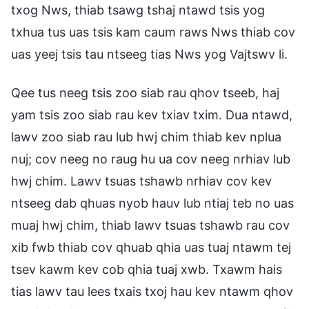
txog Nws, thiab tsawg tshaj ntawd tsis yog
txhua tus uas tsis kam caum raws Nws thiab cov
uas yeej tsis tau ntseeg tias Nws yog Vajtswv li.
Qee tus neeg tsis zoo siab rau qhov tseeb, haj
yam tsis zoo siab rau kev txiav txim. Dua ntawd,
lawv zoo siab rau lub hwj chim thiab kev nplua
nuj; cov neeg no raug hu ua cov neeg nrhiav lub
hwj chim. Lawv tsuas tshawb nrhiav cov kev
ntseeg dab qhuas nyob hauv lub ntiaj teb no uas
muaj hwj chim, thiab lawv tsuas tshawb rau cov
xib fwb thiab cov qhuab qhia uas tuaj ntawm tej
tsev kawm kev cob qhia tuaj xwb. Txawm hais
tias lawv tau lees txais txoj hau kev ntawm qhov