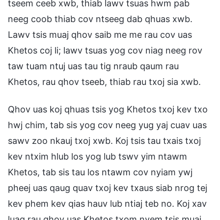
tseem ceeb xwb, thiab lawv tsuas hwm pab
neeg coob thiab cov ntseeg dab qhuas xwb.
Lawv tsis muaj qhov saib me me rau cov uas
Khetos coj li; lawv tsuas yog cov niag neeg rov
taw tuam ntuj uas tau tig nraub qaum rau
Khetos, rau qhov tseeb, thiab rau txoj sia xwb.
Qhov uas koj qhuas tsis yog Khetos txoj kev txo
hwj chim, tab sis yog cov neeg yug yaj cuav uas
sawv zoo nkauj txoj xwb. Koj tsis tau txais txoj
kev ntxim hlub los yog lub tswv yim ntawm
Khetos, tab sis tau los ntawm cov nyiam ywj
pheej uas qaug quav txoj kev txaus siab nrog tej
kev phem kev qias hauv lub ntiaj teb no. Koj xav
luag rau qhov uas Khetos txom nyem tsis muaj