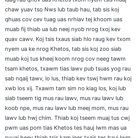
chaw yuav tso Nws lub taub hau, tab sis koj
qhuas cov cev tuag uas nrhiav tej khoom uas
muab fij thiab ua lub neej nyob nrog txoj kev
quav cawv. Koj tsis txaus siab hlo raug kev txom
nyem ua ke nrog Khetos, tab sis koj zoo siab
muab koj tus kheej koom nrog cov neeg tawm
tsam khetos, txawm tias lawv pub tsuas yog rau
sab nqaij tawv, lo lus, thiab kev tswj hwm rau koj
xwb los xij. Txawm tam sim no kiag los, koj lub
siab tseem tig mus rau lawv, mus rau lawv lub
koob npe, mus rau lawv lub meej mom, mus rau
lawv lub hwj chim. Thiab koj tseem muaj tus cwj
pwm uas pom tias Khetos tes hauj lwm mas ua
nyuaj heev thiab tsis kam lees txais tes hauj lwm