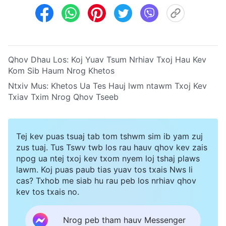
Qhov Dhau Los:
Koj Yuav Tsum Nrhiav Txoj Hau Kev
Kom Sib Haum Nrog Khetos
Ntxiv Mus:
Khetos Ua Tes Hauj lwm ntawm Txoj Kev
Txiav Txim Nrog Qhov Tseeb
Tej kev puas tsuaj tab tom tshwm sim ib yam zuj
zus tuaj. Tus Tswv twb los rau hauv qhov kev zais
npog ua ntej txoj kev txom nyem loj tshaj plaws
lawm. Koj puas paub tias yuav tos txais Nws li
cas? Txhob me siab hu rau peb los nrhiav qhov
kev tos txais no.
Nrog peb tham hauv Messenger