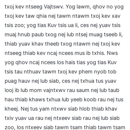
txoj kev ntseeg Vajtswv. Yog lawm, qhov no yog
txoj kev taw qhia nej tawm ntawm txoj kev xav
tsis zoo; yog tias Kuv tsis ua li, ces nej yuav tsis
muaj hnub paub txog nej lub ntsej muag tseeb li,
thiab yuav khav theeb txog ntawm nej txoj kev
ntseeg thiab kev ncaj ncees mus ib txhis. Nws
yog qhov ncaj ncees los hais tias yog tias Kuv
tsis tau nthuav tawm txoj kev phem nyob tob
puag hauv nej lub siab, ces nej txhua tus yuav
looj ib lub mom vajntxwv rau saum nej lub taub
hau thiab khaws txhua lub yeeb koob rau nej tus
kheej. Nej tus yam ntxwv siab hlob thiab khav
txiv yuav ua rau nej ntxeev siab rau nej lub siab
zoo, los ntxeev siab tawm tsam thiab tawm tsam