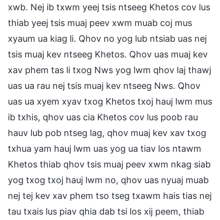
xwb. Nej ib txwm yeej tsis ntseeg Khetos cov lus
thiab yeej tsis muaj peev xwm muab coj mus
xyaum ua kiag li. Qhov no yog lub ntsiab uas nej
tsis muaj kev ntseeg Khetos. Qhov uas muaj kev
xav phem tas li txog Nws yog lwm qhov laj thawj
uas ua rau nej tsis muaj kev ntseeg Nws. Qhov
uas ua xyem xyav txog Khetos txoj hauj lwm mus
ib txhis, qhov uas cia Khetos cov lus poob rau
hauv lub pob ntseg lag, qhov muaj kev xav txog
txhua yam hauj lwm uas yog ua tiav los ntawm
Khetos thiab qhov tsis muaj peev xwm nkag siab
yog txog txoj hauj lwm no, qhov uas nyuaj muab
nej tej kev xav phem tso tseg txawm hais tias nej
tau txais lus piav qhia dab tsi los xij peem, thiab