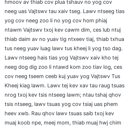
hmoov av thiab cov plua tshauv no yog cov
neeg uas Vajtswv tau xaiv tseg. Lawv ntseeg tias
yog cov neeg zoo li no yog cov hom phiaj
ntawm Vajtswv txoj kev cawm dim, ces lub ntuj
thiab daim av no yuav tig ntxeev tiaj, thiab txhua
tus neeg yuav luag lawv tus kheej li yog tso dag.
Lawv ntseeg hais tias yog Vajtswv xaiv kho tej
neeg dog dig zoo li ntawd kom zoo tiav log, ces
cov neeg tseem ceeb kuj yuav yog Vajtswv Tus
Kheej kiag lawm. Lawv tej kev xav tau raug tsuas
nrog txoj kev tsis ntseeg lawm; ntau tshaj qhov
tsis ntseeg, lawv tsuas yog cov tsiaj uas phem
heev xwb. Rau qhov lawv tsuas saib txoj kev
muaj koob npe, meej mom, thiab muaj hwj chim