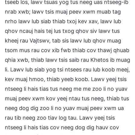
tseeb los, lawv tsuas yog tus neeg uas ntseeg-ib
nrab xwb; lawv tsis muaj peev xwm muab tag
nrho lawv lub siab thiab txoj kev xav, lawv lub
qhov ncauj hais tej lus txog qhov siv lawv tus
kheej rau Vajtswv, tab sis lawv lub qhov muag
tsom mus rau cov xib fwb thiab cov thawj qhuab
qhia xwb, thiab lawv tsis saib rau Khetos ib muag
li. Lawv lub siab yog tsi ntsees rau lub koob meej,
kev muaj hmoo, thiab yeeb koob. Lawv yeej tsis
ntseeg li hais tias tus neeg me me zoo li no yuav
muaj peev xwm kov yeej ntau tus neeg, thiab tus
neeg dog dig zoo li no yuav muaj peev xwm ua
rau tib neeg zoo tiav log tau. Lawv yeej tsis
ntseeg li hais tias cov neeg dog dig hauv cov