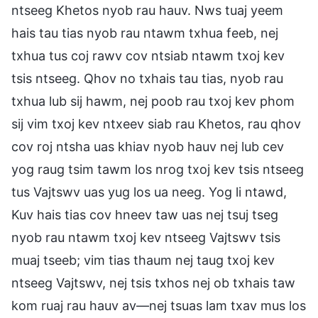
ntseeg Khetos nyob rau hauv. Nws tuaj yeem
hais tau tias nyob rau ntawm txhua feeb, nej
txhua tus coj rawv cov ntsiab ntawm txoj kev
tsis ntseeg. Qhov no txhais tau tias, nyob rau
txhua lub sij hawm, nej poob rau txoj kev phom
sij vim txoj kev ntxeev siab rau Khetos, rau qhov
cov roj ntsha uas khiav nyob hauv nej lub cev
yog raug tsim tawm los nrog txoj kev tsis ntseeg
tus Vajtswv uas yug los ua neeg. Yog li ntawd,
Kuv hais tias cov hneev taw uas nej tsuj tseg
nyob rau ntawm txoj kev ntseeg Vajtswv tsis
muaj tseeb; vim tias thaum nej taug txoj kev
ntseeg Vajtswv, nej tsis txhos nej ob txhais taw
kom ruaj rau hauv av—nej tsuas lam txav mus los