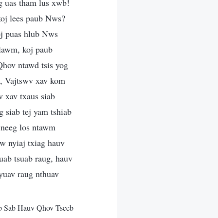
ug uas tham lus xwb!
 koj lees paub Nws?
j puas hlub Nws
 lawm, koj paub
Qhov ntawd tsis yog
g, Vajtswv xav kom
v xav txaus siab
g siab tej yam tshiab
b neeg los ntawm
w nyiaj txiag hauv
ab tsuab raug, hauv
yuav raug nthuav
b Sab Hauv Qhov Tseeb