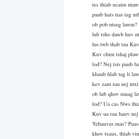
tes thiab ncaim nta
paub hais tias tag n
ob pob ntseg lawm? N
lub tsho dawb huv nt
lus twb thab tau Kuv
Kuv chim tshaj plaws
lod? Nej tsis paub h
khaub hlab tag li la
kev zam rau nej ntx
ob lub qhov muag la
lod? Ua cas Nws thia
Kuv ua rau hauv nej
Yehauvas mas? Puas 
khov txaus, thiab vi