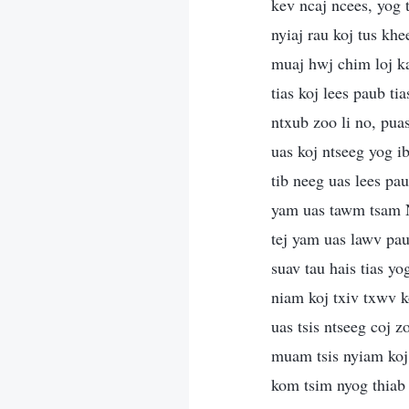
kev ncaj ncees, yog t
nyiaj rau koj tus kh
muaj hwj chim loj ka
tias koj lees paub t
ntxub zoo li no, pua
uas koj ntseeg yog ib
tib neeg uas lees pa
yam uas tawm tsam N
tej yam uas lawv pa
suav tau hais tias y
niam koj txiv txwv k
uas tsis ntseeg coj 
muam tsis nyiam koj 
kom tsim nyog thiab u