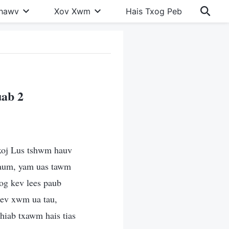
Khawv
Xov Xwm
Hais Txog Peb
uab 2
 Txoj Lus tshwm hauv
 qaum, yam uas tawm
yog kev lees paub
eev xwm ua tau,
Thiab txawm hais tias