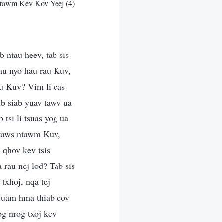
tawm Kev Kov Yeej (4)
b ntau heev, tab sis
au nyo hau rau Kuv,
u Kuv? Vim li cas
ub siab yuav tawv ua
 tsi li tsuas yog ua
 taws ntawm Kuv,
 qhov kev tsis
rau nej lod? Tab sis
txhoj, nqa tej
yuam hma thiab cov
g nrog txoj kev