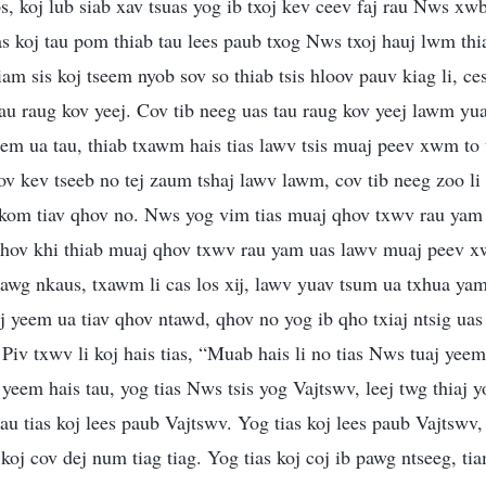
s, koj lub siab xav tsuas yog ib txoj kev ceev faj rau Nws xwb
s koj tau pom thiab tau lees paub txog Nws txoj hauj lwm th
am sis koj tseem nyob sov so thiab tsis hloov pauv kiag li, ce
tau raug kov yeej. Cov tib neeg uas tau raug kov yeej lawm yu
em ua tau, thiab txawm hais tias lawv tsis muaj peev xwm to 
cov kev tseeb no tej zaum tshaj lawv lawm, cov tib neeg zoo li
a kom tiav qhov no. Nws yog vim tias muaj qhov txwv rau yam
 qhov khi thiab muaj qhov txwv rau yam uas lawv muaj peev 
wg nkaus, txawm li cas los xij, lawv yuav tsum ua txhua yam
aj yeem ua tiav qhov ntawd, qhov no yog ib qho txiaj ntsig uas
Piv txwv li koj hais tias, “Muab hais li no tias Nws tuaj yeem 
j yeem hais tau, yog tias Nws tsis yog Vajtswv, leej twg thiaj
 tau tias koj lees paub Vajtswv. Yog tias koj lees paub Vajtswv
j cov dej num tiag tiag. Yog tias koj coj ib pawg ntseeg, tia