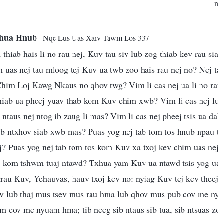
n
Txhua Hnub
Nqe Lus Uas Xaiv Tawm Los 337
hiab hais li no rau nej, Kuv tau siv lub zog thiab kev rau sia
 uas nej tau mloog tej Kuv ua twb zoo hais rau nej no? Nej t
im Loj Kawg Nkaus no qhov twg? Vim li cas nej ua li no ra
thiab ua pheej yuav thab kom Kuv chim xwb? Vim li cas nej l
 ntaus nej ntog ib zaug li mas? Vim li cas nej pheej tsis ua dab
ab ntxhov siab xwb mas? Puas yog nej tab tom tos hnub npau
j? Puas yog nej tab tom tos kom Kuv xa txoj kev chim uas nej
b kom tshwm tuaj ntawd? Txhua yam Kuv ua ntawd tsis yog ua 
 rau Kuv, Yehauvas, hauv txoj kev no: nyiag Kuv tej kev theej 
 lub thaj mus tsev mus rau hma lub qhov mus pub cov me n
cov me nyuam hma; tib neeg sib ntaus sib tua, sib ntsuas zo