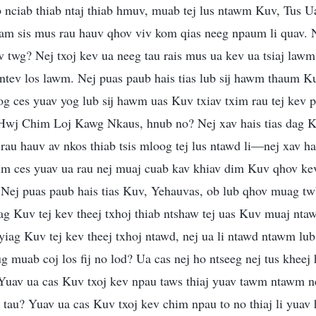
nciab thiab ntaj thiab hmuv, muab tej lus ntawm Kuv, Tus
m sis mus rau hauv qhov viv kom qias neeg npaum li quav. N
 twg? Nej txoj kev ua neeg tau rais mus ua kev ua tsiaj lawm!
 ntev los lawm. Nej puas paub hais tias lub sij hawm thaum 
og ces yuav yog lub sij hawm uas Kuv txiav txim rau tej kev 
Hwj Chim Loj Kawg Nkaus, hnub no? Nej xav hais tias dag K
rau hauv av nkos thiab tsis mloog tej lus ntawd li—nej xav hai
 ces yuav ua rau nej muaj cuab kav khiav dim Kuv qhov kev
 Nej puas paub hais tias Kuv, Yehauvas, ob lub qhov muag tw
g Kuv tej kev theej txhoj thiab ntshaw tej uas Kuv muaj ntaw
nyiag Kuv tej kev theej txhoj ntawd, nej ua li ntawd ntawm lub 
g muab coj los fij no lod? Ua cas nej ho ntseeg nej tus kheej h
Yuav ua cas Kuv txoj kev npau taws thiaj yuav tawm ntawm ne
au? Yuav ua cas Kuv txoj kev chim npau to no thiaj li yuav h