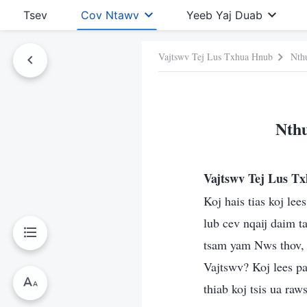
Tsev
Cov Ntawv
Yeeb Yaj Duab
Vajtswv Tej Lus Txhua Hnub
Nth
Ntawv No
Nthu
Vajtswv Tej Lus 
Koj hais tias koj le
lub cev nqaij daim 
tsam yam Nws thov, t
Vajtswv? Koj lees p
thiab koj tsis ua ra