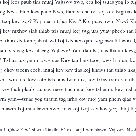
ias koj lees paub tias muaj Vajtswv xwb, ces koj tsuas yog ib t
seeg Nws thiab lees paub Nws, tiam sis hauv txoj kev twg uas
s txoj kev twg? Koj puas ntshai Nws? Koj puas hwm Nws? Ko
kev ntxhov siab thiab tsis muaj leej twg uas yuav pheeb rau
b, tiam sis tom qab ntawd koj tsis nco qab txog nws li lawm. 
hiab tsis yog kev ntseeg Vajtswv! Yam dab tsi, uas thaum kaw
? Txhua tus yam ntxwv uas Kuv tau hais txog, xws li muaj ke
ej qhov tseem ceeb, muaj kev xav tias koj khaws tau thiab nka
wm lwm tus, kev saib tsis taus lwm tus, kev txiav txim rau ti
 kev thab plaub rau cov neeg tsis muaj kev txhaum, kev ntsha
lwm yam—tsuas yog thaum tag nrho cov moj yam phem qias vu
 ntawm koj mus lawm xwb, mas koj txoj kev kov yeej thiaj li 
u 1. Qhov Kev Tshwm Sim thiab Tes Hauj Lwm ntawm Vajtswv. Nyo