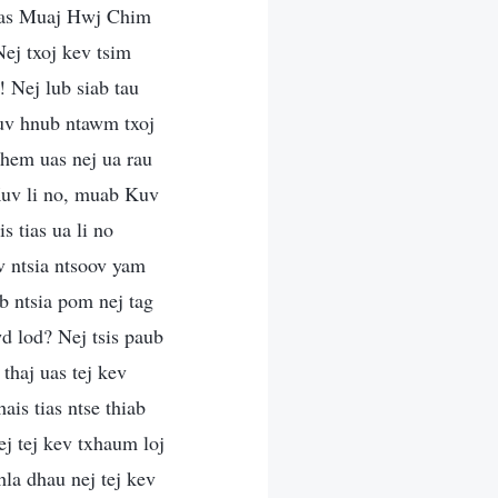
 Uas Muaj Hwj Chim
ej txoj kev tsim
 Nej lub siab tau
Kuv hnub ntawm txoj
phem uas nej ua rau
uv li no, muab Kuv
s tias ua li no
 ntsia ntsoov yam
b ntsia pom nej tag
d lod? Nej tsis paub
thaj uas tej kev
ais tias ntse thiab
j tej kev txhaum loj
la dhau nej tej kev