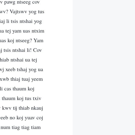
siv pawg ntseeg cov
swv? Vajtswv yog tus
 li tsis ntshai yog
 ua tej yam uas ntxim
 uas koj ntseeg? Yam
 tsis ntshai li! Cov
iab ntshai ua tej
j xeeb tshaj yog ua
xwb thiaj tuaj yeem
li cas thaum koj
 thaum koj tus txiv
 kwv tij thiab nkauj
ceeb no koj yuav coj
 num tiag tiag tiam