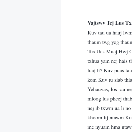
Vajtswv Tej Lus 
Kuv tau ua hauj lwm t
thaum twg yog thaum
Tus Uas Muaj Hwj Ch
txhua yam nej hais 
luaj li? Kuv puas tau
kom Kuv tu siab thi
Yehauvas, los rau ne
mloog lus pheej tha
nej ib txwm ua li no
khoom fij ntawm Kuv
me nyuam hma ntawm 