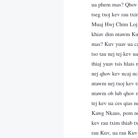
ua phem mas? Qhov p
tseg txoj kev rau tx
Muaj Hwj Chim Loj K
khiav dim ntawm Kuv
mas? Kuv yuav ua cas
tso tau nej tej kev
thiaj yuav tsis hlai
nej qhov kev ncaj nc
ntawm nej txoj kev 
ntawm ob lub qhov 
tej kev ua ces qias
Kawg Nkaus, pom nej 
kev rau txim thiab t
rau Kuv, ua rau Kuv 