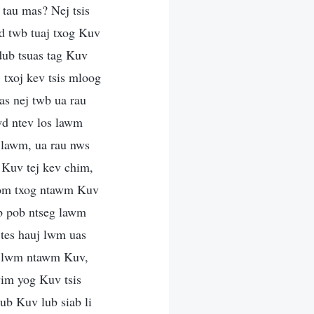
tau mas? Nej tsis
wd twb tuaj txog Kuv
 dub tsuas tag Kuv
 txoj kev tsis mloog
as nej twb ua rau
wd ntev los lawm
j lawm, ua rau nws
o Kuv tej kev chim,
 pom txog ntawm Kuv
b pob ntseg lawm
 tes hauj lwm uas
uj lwm ntawm Kuv,
vim yog Kuv tsis
ub Kuv lub siab li