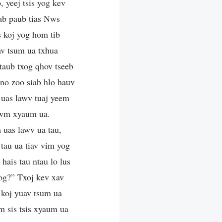
, yeej tsis yog kev
iab paub tias Nws
s koj yog hom tib
av tsum ua txhua
taub txog qhov tseeb
 no zoo siab hlo hauv
 uas lawv tuaj yeem
xwm xyaum ua.
 uas lawv ua tau,
 tau ua tiav vim yog
hais tau ntau lo lus
 yog?” Txoj kev xav
, koj yuav tsum ua
m sis tsis xyaum ua