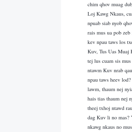
chim qhov muag dub 
Loj Kawg Nkaus, cua
npuab siab nyob qhov
rais mus ua pob zeb
kev npau taws los tx
Kuv, Tus Uas Muaj 
tej lus cuam sis mus 
ntawm Kuv nrab qaum
npau taws heev lod?
lawm, thaum nej nyia
hais tias thaum nej 
theej txhoj ntawd rau
dag Kuv li no mas? 
nkawg nkaus no mus t