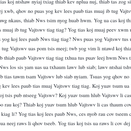
ias koj ntshaw nyiaj txiag thiab kev nplua nuj, thiab tas zog 
eej xwb, qhov no puas yog kev lees paub tias muaj ib tug Vajt
wg nkaus, thiab Nws tsim nyog huab hwm. Yog ua cas koj thiaj
ias muaj ib tug Vajtswv tiag tiag? Yog tias koj muaj peev xwm
s yog koj lees paub Nws tiag tiag? Nws puas yog Vajtswv tus
 tug Vajtswv uas pom tsis meej; twb yog vim li ntawd koj thiaj
ub thiab paub Vajtswv tiag tiag txhua tus puav leej hwm Nws th
ws los sis yam uas ua txhaum lawv lub siab; lawv ntshai tshw
ub tias tawm tsam Vajtswv lub siab nyiam. Tsuas yog qhov no 
og kev lees paub tias muaj Vajtswv tiag tiag. Koj yuav tsum ua 
oj tsis pub ntseeg Vajtswv? Koj yuav tsum hlub Vajtswv li cas
zoo rau koj? Thiab koj yuav tsum hlub Vajtswv li cas thaum cov
kiag li? Yog tias koj lees paub Nws, ces nyob rau cov tseem 
a neej raws li qhov tseeb. Yog tias koj tsis ua raws li cov dej