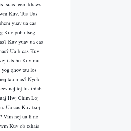
is tsuas teem khaws
ntawm Kuv, Tus Uas
phem yuav ua cas
og Kuv pob ntseg
mas? Kuv yuav ua cas
mas? Ua li cas Kuv
Nej tsis hu Kuv rau
 yog qhov tau los
 nej tau mas? Nyob
 nej tej lus thiab
Muaj Hwj Chim Loj
au. Ua cas Kuv txoj
? Vim nej ua li no
tawm Kuv ob txhais