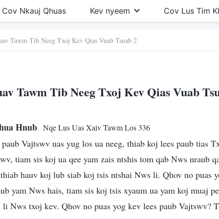
Cov Nkauj Qhuas
Kev nyeem
Cov Lus Tim 
uav Tawm Tib Neeg Txoj Kev Qias Vuab Tsuab 2
av Tawm Tib Neeg Txoj Kev Qias Vuab Ts
Txhua Hnub
Nqe Lus Uas Xaiv Tawm Los 336
es paub Vajtswv uas yug los ua neeg, thiab koj lees paub tias
tawv, tiam sis koj ua qee yam zais ntshis tom qab Nws nraub
hiab hauv koj lub siab koj tsis ntshai Nws li. Qhov no puas 
aub yam Nws hais, tiam sis koj tsis xyaum ua yam koj muaj p
ws li Nws txoj kev. Qhov no puas yog kev lees paub Vajtswv? 