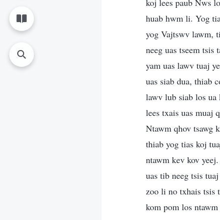
koj lees paub Nws lo
huab hwm li. Yog tia
yog Vajtswv lawm, ti
neeg uas tseem tsis 
yam uas lawv tuaj ye
uas siab dua, thiab 
lawv lub siab los u
lees txais uas muaj
Ntawm qhov tsawg ka
thiab yog tias koj tu
ntawm kev kov yeej. 
uas tib neeg tsis tua
zoo li no txhais tsis
kom pom los ntawm ko