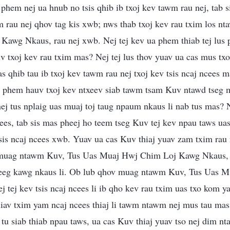
hem nej ua hnub no tsis qhib ib txoj kev tawm rau nej, tab s
im rau nej qhov tag kis xwb; nws thab txoj kev rau txim los 
awg Nkaus, rau nej xwb. Nej tej kev ua phem thiab tej lus 
 txoj kev rau txim mas? Nej tej lus thov yuav ua cas mus tx
 qhib tau ib txoj kev tawm rau nej txoj kev tsis ncaj ncees 
 ua phem hauv txoj kev ntxeev siab tawm tsam Kuv ntawd tseg 
s nej tus nplaig uas muaj toj taug npaum nkaus li nab tus mas? 
ees, tab sis mas pheej ho teem tseg Kuv tej kev npau taws uas
tsis ncaj ncees xwb. Yuav ua cas Kuv thiaj yuav zam txim rau
muag ntawm Kuv, Tus Uas Muaj Hwj Chim Loj Kawg Nkaus, ces
 neeg kawg nkaus li. Ob lub qhov muag ntawm Kuv, Tus Uas 
tej kev tsis ncaj ncees li ib qho kev rau txim uas txo kom y
xiav txim yam ncaj ncees thiaj li tawm ntawm nej mus tau mas
tu siab thiab npau taws, ua cas Kuv thiaj yuav tso nej dim n