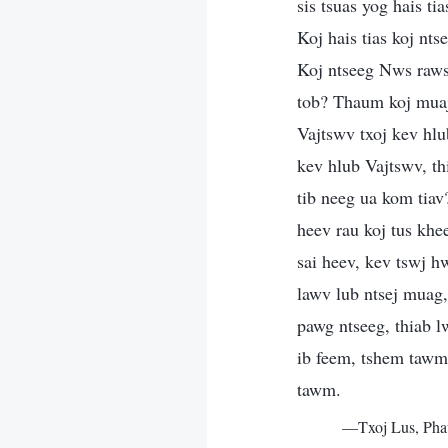
sis tsuas yog hais t
Koj hais tias koj nt
Koj ntseeg Nws raw
tob? Thaum koj muaj 
Vajtswv txoj kev hlu
kev hlub Vajtswv, t
tib neeg ua kom tiav
heev rau koj tus khe
sai heev, kev tswj h
lawv lub ntsej muag,
pawg ntseeg, thiab 
ib feem, tshem tawm
tawm.
—Txoj Lus, Pha