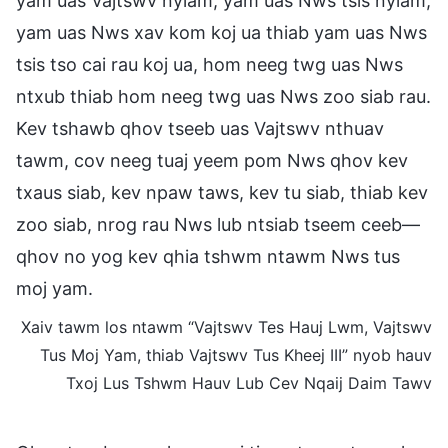
yam uas Vajtswv nyiam, yam uas Nws tsis nyiam,
yam uas Nws xav kom koj ua thiab yam uas Nws
tsis tso cai rau koj ua, hom neeg twg uas Nws
ntxub thiab hom neeg twg uas Nws zoo siab rau.
Kev tshawb qhov tseeb uas Vajtswv nthuav
tawm, cov neeg tuaj yeem pom Nws qhov kev
txaus siab, kev npaw taws, kev tu siab, thiab kev
zoo siab, nrog rau Nws lub ntsiab tseem ceeb—
qhov no yog kev qhia tshwm ntawm Nws tus
moj yam.
Xaiv tawm los ntawm “Vajtswv Tes Hauj Lwm, Vajtswv
Tus Moj Yam, thiab Vajtswv Tus Kheej III” nyob hauv
Txoj Lus Tshwm Hauv Lub Cev Nqaij Daim Tawv