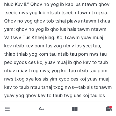
hlub Kuv li.” Qhov no yog ib kab lus ntawm qhov
tseeb; nws yog lub ntsiab tseeb ntawm txoj sia.
Qhov no yog qhov tob tshaj plaws ntawm txhua
yam; qhov no yog ib qho lus hais tawm ntawm
Vajtswv Tus Kheej kiag. Koj txawm yuav muaj
kev ntsib kev pom tas zog ntxiv los yeej tau,
thiab thiab yog kom tau ntsib tau pom nws tau
peb xyoos ces koj yuav muaj ib qho kev to taub
ntiav ntiav txog nws; yog koj tau ntsib tau pom
nws txog xya los sis yim xyoo ces koj yuav muaj
kev to taub ntau tshaj txog nws—tab sis txhawm
yuav yog qhov kev to taub twg uas koj tau los
los yeej pauv tsis tau ib kab lus ntawm qhov
tseeg li. Lwm tus neeg, tom qab uas tau ntsib tau