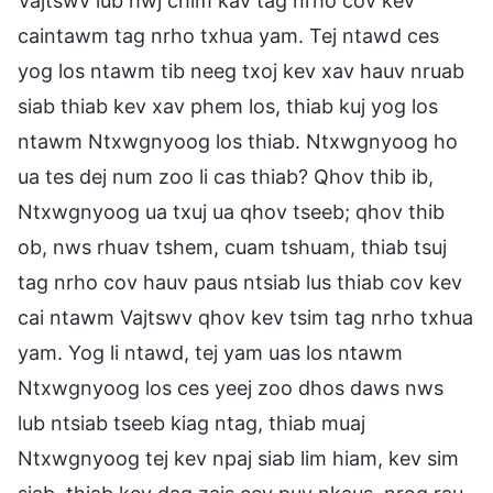
Vajtswv lub hwj chim kav tag nrho cov kev
caintawm tag nrho txhua yam. Tej ntawd ces
yog los ntawm tib neeg txoj kev xav hauv nruab
siab thiab kev xav phem los, thiab kuj yog los
ntawm Ntxwgnyoog los thiab. Ntxwgnyoog ho
ua tes dej num zoo li cas thiab? Qhov thib ib,
Ntxwgnyoog ua txuj ua qhov tseeb; qhov thib
ob, nws rhuav tshem, cuam tshuam, thiab tsuj
tag nrho cov hauv paus ntsiab lus thiab cov kev
cai ntawm Vajtswv qhov kev tsim tag nrho txhua
yam. Yog li ntawd, tej yam uas los ntawm
Ntxwgnyoog los ces yeej zoo dhos daws nws
lub ntsiab tseeb kiag ntag, thiab muaj
Ntxwgnyoog tej kev npaj siab lim hiam, kev sim