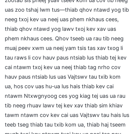
zootab sis pheej yuav tseev kom ua cov tib neeg
uas zoo tshaj lwm tus—thiab qhov ntawd yog tib
neeg txoj kev ua neej uas phem nkhaus cees,
thiab qhov ntawd yog lawv txoj kev xav uas
phem nkhaus cees. Qhov tseeb ua rau tib neeg
muaj peev xwm ua neej yam tsis tas xav txog li
tau raws li cov hauv paus ntsiab lus thiab tej kev
cai ntawm txoj kev ua neej thiab tag nrho cov
hauv paus ntsiab lus uas Vajtswv tau txib kom
ua, hos cov uas hu-ua lus hais thiab kev cai
ntawm Ntxwgnyoog ces yog kiag tej uas ua rau
tib neeg rhuav lawv tej kev xav thiab sim khiav
tawm ntawm cov kev cai uas Vajtswv tau hais lus
teeb tseg thiab tau txib kom ua, thiab haj tseem