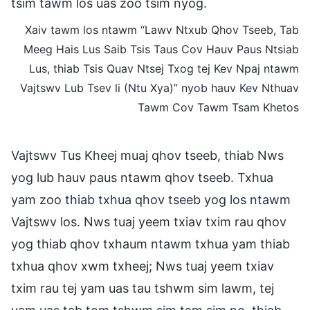
tsim tawm los uas zoo tsim nyog.
Xaiv tawm los ntawm “Lawv Ntxub Qhov Tseeb, Tab
Meeg Hais Lus Saib Tsis Taus Cov Hauv Paus Ntsiab
Lus, thiab Tsis Quav Ntsej Txog tej Kev Npaj ntawm
Vajtswv Lub Tsev li (Ntu Xya)” nyob hauv Kev Nthuav
Tawm Cov Tawm Tsam Khetos
Vajtswv Tus Kheej muaj qhov tseeb, thiab Nws
yog lub hauv paus ntawm qhov tseeb. Txhua
yam zoo thiab txhua qhov tseeb yog los ntawm
Vajtswv los. Nws tuaj yeem txiav txim rau qhov
yog thiab qhov txhaum ntawm txhua yam thiab
txhua qhov xwm txheej; Nws tuaj yeem txiav
txim rau tej yam uas tau tshwm sim lawm, tej