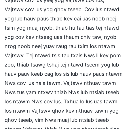
Vajtswv cov lus yeej yog Vajtswv cov lus;
Vajtswv cov lus yog qhov tseeb. Cov lus ntawd
yog lub hauv paus thiab kev cai uas noob neej
tsim yog muaj nyob, thiab hu tau tias tej ntawd
yog cov kev ntseeg uas thaum chiv tawj nyob
nrog noob neej yuav raug rau txim los ntawm
Vajtswv. Tej ntawd tsis tau txais Nws li kev pom
zoo, thiab tsawg tshaj tej ntawd tseem yog lub
hauv pauv keeb cag los sis lub hauv paus ntawm
Nws cov lus hais tawm. Vajtswv nthuav tawm
Nws tus yam ntxwv thiab Nws lub ntsiab tseeb
los ntawm Nws cov lus. Txhua lo lus uas tawm
los ntawm Vajtswv qhov kev nthuav tawm yog
qhov tseeb, vim Nws muaj lub ntsiab tseeb