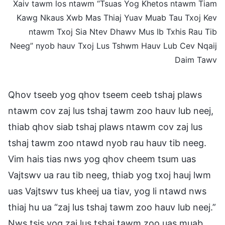
Xaiv tawm los ntawm “Tsuas Yog Khetos ntawm Tiam
Kawg Nkaus Xwb Mas Thiaj Yuav Muab Tau Txoj Kev
ntawm Txoj Sia Ntev Dhawv Mus Ib Txhis Rau Tib
Neeg” nyob hauv Txoj Lus Tshwm Hauv Lub Cev Nqaij
Daim Tawv
Qhov tseeb yog qhov tseem ceeb tshaj plaws
ntawm cov zaj lus tshaj tawm zoo hauv lub neej,
thiab qhov siab tshaj plaws ntawm cov zaj lus
tshaj tawm zoo ntawd nyob rau hauv tib neeg.
Vim hais tias nws yog qhov cheem tsum uas
Vajtswv ua rau tib neeg, thiab yog txoj hauj lwm
uas Vajtswv tus kheej ua tiav, yog li ntawd nws
thiaj hu ua “zaj lus tshaj tawm zoo hauv lub neej.”
Nws tsis yog zaj lus tshaj tawm zoo uas muab