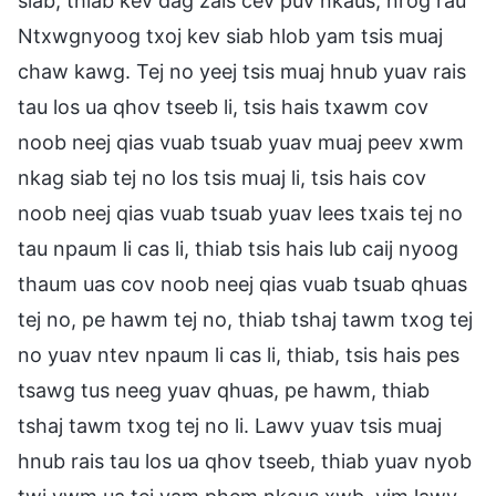
siab, thiab kev dag zais cev puv nkaus, nrog rau
Ntxwgnyoog txoj kev siab hlob yam tsis muaj
chaw kawg. Tej no yeej tsis muaj hnub yuav rais
tau los ua qhov tseeb li, tsis hais txawm cov
noob neej qias vuab tsuab yuav muaj peev xwm
nkag siab tej no los tsis muaj li, tsis hais cov
noob neej qias vuab tsuab yuav lees txais tej no
tau npaum li cas li, thiab tsis hais lub caij nyoog
thaum uas cov noob neej qias vuab tsuab qhuas
tej no, pe hawm tej no, thiab tshaj tawm txog tej
no yuav ntev npaum li cas li, thiab, tsis hais pes
tsawg tus neeg yuav qhuas, pe hawm, thiab
tshaj tawm txog tej no li. Lawv yuav tsis muaj
hnub rais tau los ua qhov tseeb, thiab yuav nyob