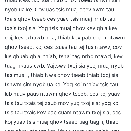
thiab Nws txoj sia thiab qhov tseeb tshwm sim
nyob ua ke. Cov uas tsis muaj peev xwm tau
txais qhov tseeb ces yuav tsis muaj hnub tau
txais txoj sia. Yog tsis muaj qhov kev qhia kev
coj, kev txhawb nqa, thiab kev pab cuam ntawm
qhov tseeb, koj ces tsuas tau tej tus ntawv, cov
lus qhuab qhia, thiab, tshaj tag nrho ntawd, kev
tuag nkaus xwb. Vajtswv txoj sia yeej muaj nyob
tas mus li, thiab Nws qhov tseeb thiab txoj sia
tshwm sim nyob ua ke. Yog koj nrhiav tsis tau
lub hauv paus ntawm qhov tseeb, ces koj yuav
tsis tau txais tej zaub mov yug txoj sia; yog koj
tsis tau txais kev pab cuam ntawm txoj sia, ces
koj yuav tsis muaj qhov tseeb tiag tiag li, thiab