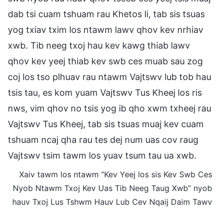
dab tsi cuam tshuam rau Khetos li, tab sis tsuas
yog txiav txim los ntawm lawv qhov kev nrhiav
xwb. Tib neeg txoj hau kev kawg thiab lawv
qhov kev yeej thiab kev swb ces muab sau zog
coj los tso plhuav rau ntawm Vajtswv lub tob hau
tsis tau, es kom yuam Vajtswv Tus Kheej los ris
nws, vim qhov no tsis yog ib qho xwm txheej rau
Vajtswv Tus Kheej, tab sis tsuas muaj kev cuam
tshuam ncaj qha rau tes dej num uas cov raug
Vajtswv tsim tawm los yuav tsum tau ua xwb.
Xaiv tawm los ntawm “Kev Yeej los sis Kev Swb Ces
Nyob Ntawm Txoj Kev Uas Tib Neeg Taug Xwb” nyob
hauv Txoj Lus Tshwm Hauv Lub Cev Nqaij Daim Tawv