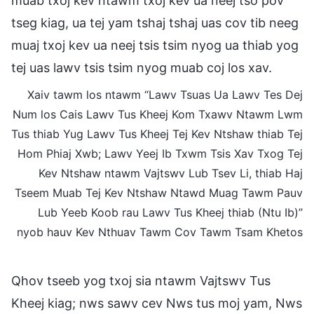
muab txoj kev ntawm txoj kev ua neej tso pov
tseg kiag, ua tej yam tshaj tshaj uas cov tib neeg
muaj txoj kev ua neej tsis tsim nyog ua thiab yog
tej uas lawv tsis tsim nyog muab coj los xav.
Xaiv tawm los ntawm “Lawv Tsuas Ua Lawv Tes Dej
Num los Cais Lawv Tus Kheej Kom Txawv Ntawm Lwm
Tus thiab Yug Lawv Tus Kheej Tej Kev Ntshaw thiab Tej
Hom Phiaj Xwb; Lawv Yeej Ib Txwm Tsis Xav Txog Tej
Kev Ntshaw ntawm Vajtswv Lub Tsev Li, thiab Haj
Tseem Muab Tej Kev Ntshaw Ntawd Muag Tawm Pauv
Lub Yeeb Koob rau Lawv Tus Kheej thiab (Ntu Ib)”
nyob hauv Kev Nthuav Tawm Cov Tawm Tsam Khetos
Qhov tseeb yog txoj sia ntawm Vajtswv Tus
Kheej kiag; nws sawv cev Nws tus moj yam, Nws