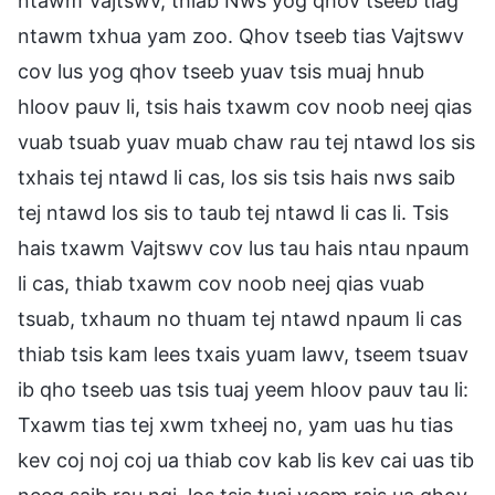
ntawm Vajtswv, thiab Nws yog qhov tseeb tiag
ntawm txhua yam zoo. Qhov tseeb tias Vajtswv
cov lus yog qhov tseeb yuav tsis muaj hnub
hloov pauv li, tsis hais txawm cov noob neej qias
vuab tsuab yuav muab chaw rau tej ntawd los sis
txhais tej ntawd li cas, los sis tsis hais nws saib
tej ntawd los sis to taub tej ntawd li cas li. Tsis
hais txawm Vajtswv cov lus tau hais ntau npaum
li cas, thiab txawm cov noob neej qias vuab
tsuab, txhaum no thuam tej ntawd npaum li cas
thiab tsis kam lees txais yuam lawv, tseem tsuav
ib qho tseeb uas tsis tuaj yeem hloov pauv tau li:
Txawm tias tej xwm txheej no, yam uas hu tias
kev coj noj coj ua thiab cov kab lis kev cai uas tib