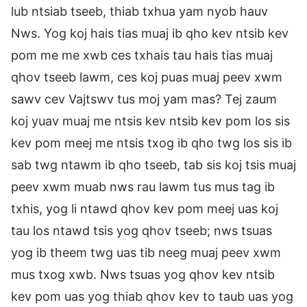
lub ntsiab tseeb, thiab txhua yam nyob hauv
Nws. Yog koj hais tias muaj ib qho kev ntsib kev
pom me me xwb ces txhais tau hais tias muaj
qhov tseeb lawm, ces koj puas muaj peev xwm
sawv cev Vajtswv tus moj yam mas? Tej zaum
koj yuav muaj me ntsis kev ntsib kev pom los sis
kev pom meej me ntsis txog ib qho twg los sis ib
sab twg ntawm ib qho tseeb, tab sis koj tsis muaj
peev xwm muab nws rau lawm tus mus tag ib
txhis, yog li ntawd qhov kev pom meej uas koj
tau los ntawd tsis yog qhov tseeb; nws tsuas
yog ib theem twg uas tib neeg muaj peev xwm
mus txog xwb. Nws tsuas yog qhov kev ntsib
kev pom uas yog thiab qhov kev to taub uas yog