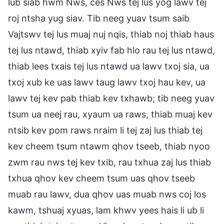
lub siab hwm Nws, ces Nws tej lus yog lawv tej
roj ntsha yug siav. Tib neeg yuav tsum saib
Vajtswv tej lus muaj nuj nqis, thiab noj thiab haus
tej lus ntawd, thiab xyiv fab hlo rau tej lus ntawd,
thiab lees txais tej lus ntawd ua lawv txoj sia, ua
txoj xub ke uas lawv taug lawv txoj hau kev, ua
lawv tej kev pab thiab kev txhawb; tib neeg yuav
tsum ua neej rau, xyaum ua raws, thiab muaj kev
ntsib kev pom raws nraim li tej zaj lus thiab tej
kev cheem tsum ntawm qhov tseeb, thiab nyoo
zwm rau nws tej kev txib, rau txhua zaj lus thiab
txhua qhov kev cheem tsum uas qhov tseeb
muab rau lawv, dua qhov uas muab nws coj los
kawm, tshuaj xyuas, lam khwv yees hais li ub li