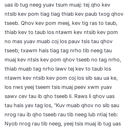
uas ib tug neeg yuav tsum muaj: tej qho kev
ntsib kev pom tiag tiag thiab kev paub txog qhov
tseeb. Qhov kev pom meej, kev tig ras to taub,
thiab kev to taub los ntawm kev ntsib kev pom
no mas yuav muab coj los pauv tsis tau qhov
tseeb; txawm hais tiag tag nrho tib neeg tau
muaj kev ntsis kev pom qhov tseeb no tag nrho,
thiab muab tag nrho lawv tej kev to taub los
ntawm kev ntsib kev pom coj los sib sau ua ke,
los nws yeej tseem tsis muaj peev xwm yuav
sawv cev tau ib qho tseeb li. Raws li qhov uas
tau hais yav tag los, “Kuv muab qhov no sib sau
nrog rau ib qho tseeb rau tib neeg lub ntiaj teb:
Nyob nrog rau tib neeg, yeej tsis muaj ib tug uas