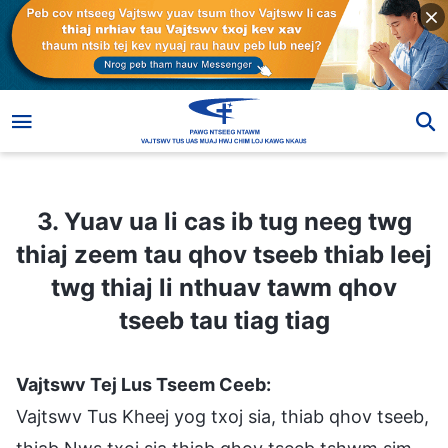
3. Yuav ua li cas ib tug neeg twg thiaj zeem tau qhov tseeb thiab leej twg thiaj li nthuav tawm qhov tseeb tau tiag tiag
3. Yuav ua li cas ib tug neeg twg
thiaj zeem tau qhov tseeb thiab leej
twg thiaj li nthuav tawm qhov
tseeb tau tiag tiag
Vajtswv Tej Lus Tseem Ceeb:
Vajtswv Tus Kheej yog txoj sia, thiab qhov tseeb,