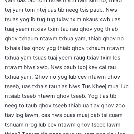
yam uas tab tom tshwm sim tam sim no, thiab
tej yam tom ntej uas tib neeg tsis paub. Nws
tsuas yog ib tug tug txiav txim nkaus xwb uas
tuaj yeem ntxiav txim tau rau qhov yog thiab
qhov txhaum ntawm txhua yam, thiab qhov no
txhais tias qhov yog thiab qhov txhaum ntawm
txhua yam tsuas tuaj yeem raug txiav txim los
ntawm Nws xwb. Nws paub txoj kev cai rau
txhua yam. Qhov no yog lub cev ntawm qhov
tseeb, uas txhais tau tias Nws Tus Kheej muaj lub
ntsiab tseeb ntawm qhov tseeb. Yog tias tib
neeg to taub qhov tseeb thiab ua tiav qhov zoo
tiav log lawm, ces nws puas muaj dab tsi cuam
tshuam nrog lub cev ntawm qhov tseeb lawm