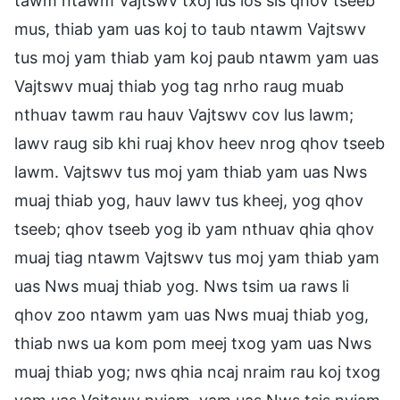
tawm ntawm Vajtswv txoj lus los sis qhov tseeb
mus, thiab yam uas koj to taub ntawm Vajtswv
tus moj yam thiab yam koj paub ntawm yam uas
Vajtswv muaj thiab yog tag nrho raug muab
nthuav tawm rau hauv Vajtswv cov lus lawm;
lawv raug sib khi ruaj khov heev nrog qhov tseeb
lawm. Vajtswv tus moj yam thiab yam uas Nws
muaj thiab yog, hauv lawv tus kheej, yog qhov
tseeb; qhov tseeb yog ib yam nthuav qhia qhov
muaj tiag ntawm Vajtswv tus moj yam thiab yam
uas Nws muaj thiab yog. Nws tsim ua raws li
qhov zoo ntawm yam uas Nws muaj thiab yog,
thiab nws ua kom pom meej txog yam uas Nws
muaj thiab yog; nws qhia ncaj nraim rau koj txog