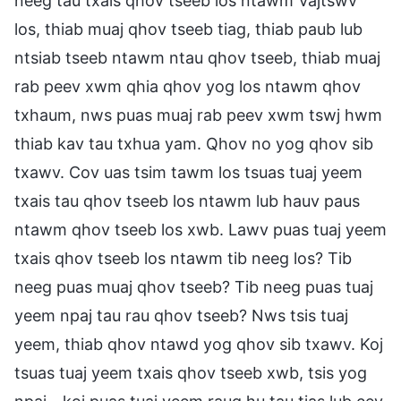
neeg tau txais qhov tseeb los ntawm Vajtswv
los, thiab muaj qhov tseeb tiag, thiab paub lub
ntsiab tseeb ntawm ntau qhov tseeb, thiab muaj
rab peev xwm qhia qhov yog los ntawm qhov
txhaum, nws puas muaj rab peev xwm tswj hwm
thiab kav tau txhua yam. Qhov no yog qhov sib
txawv. Cov uas tsim tawm los tsuas tuaj yeem
txais tau qhov tseeb los ntawm lub hauv paus
ntawm qhov tseeb los xwb. Lawv puas tuaj yeem
txais qhov tseeb los ntawm tib neeg los? Tib
neeg puas muaj qhov tseeb? Tib neeg puas tuaj
yeem npaj tau rau qhov tseeb? Nws tsis tuaj
yeem, thiab qhov ntawd yog qhov sib txawv. Koj
tsuas tuaj yeem txais qhov tseeb xwb, tsis yog