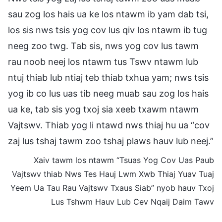
sau zog los hais ua ke los ntawm ib yam dab tsi,
los sis nws tsis yog cov lus qiv los ntawm ib tug
neeg zoo twg. Tab sis, nws yog cov lus tawm
rau noob neej los ntawm tus Tswv ntawm lub
ntuj thiab lub ntiaj teb thiab txhua yam; nws tsis
yog ib co lus uas tib neeg muab sau zog los hais
ua ke, tab sis yog txoj sia xeeb txawm ntawm
Vajtswv. Thiab yog li ntawd nws thiaj hu ua “cov
zaj lus tshaj tawm zoo tshaj plaws hauv lub neej.”
Xaiv tawm los ntawm “Tsuas Yog Cov Uas Paub
Vajtswv thiab Nws Tes Hauj Lwm Xwb Thiaj Yuav Tuaj
Yeem Ua Tau Rau Vajtswv Txaus Siab” nyob hauv Txoj
Lus Tshwm Hauv Lub Cev Nqaij Daim Tawv