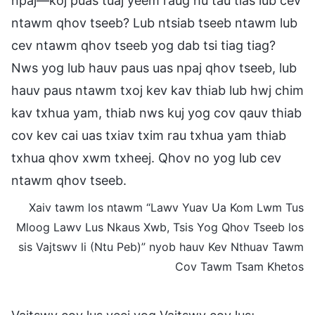
npaj—koj puas tuaj yeem raug hu tau tias lub cev
ntawm qhov tseeb? Lub ntsiab tseeb ntawm lub
cev ntawm qhov tseeb yog dab tsi tiag tiag?
Nws yog lub hauv paus uas npaj qhov tseeb, lub
hauv paus ntawm txoj kev kav thiab lub hwj chim
kav txhua yam, thiab nws kuj yog cov qauv thiab
cov kev cai uas txiav txim rau txhua yam thiab
txhua qhov xwm txheej. Qhov no yog lub cev
ntawm qhov tseeb.
Xaiv tawm los ntawm “Lawv Yuav Ua Kom Lwm Tus
Mloog Lawv Lus Nkaus Xwb, Tsis Yog Qhov Tseeb los
sis Vajtswv li (Ntu Peb)” nyob hauv Kev Nthuav Tawm
Cov Tawm Tsam Khetos