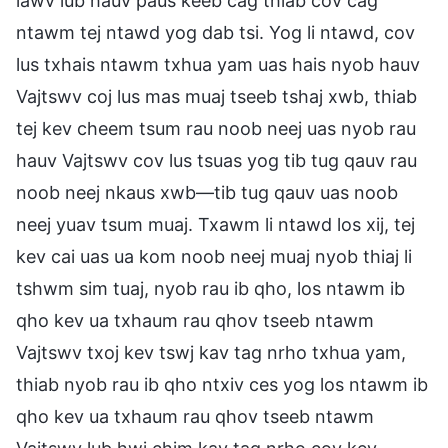
lawv lub hauv paus keeb cag thiab cov cag
ntawm tej ntawd yog dab tsi. Yog li ntawd, cov
lus txhais ntawm txhua yam uas hais nyob hauv
Vajtswv coj lus mas muaj tseeb tshaj xwb, thiab
tej kev cheem tsum rau noob neej uas nyob rau
hauv Vajtswv cov lus tsuas yog tib tug qauv rau
noob neej nkaus xwb—tib tug qauv uas noob
neej yuav tsum muaj. Txawm li ntawd los xij, tej
kev cai uas ua kom noob neej muaj nyob thiaj li
tshwm sim tuaj, nyob rau ib qho, los ntawm ib
qho kev ua txhaum rau qhov tseeb ntawm
Vajtswv txoj kev tswj kav tag nrho txhua yam,
thiab nyob rau ib qho ntxiv ces yog los ntawm ib
qho kev ua txhaum rau qhov tseeb ntawm