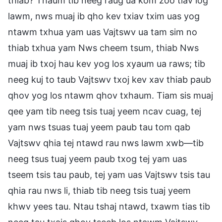
thiab? Thaum tib neeg raug ua kom zoo tiav log
lawm, nws muaj ib qho kev txiav txim uas yog
ntawm txhua yam uas Vajtswv ua tam sim no
thiab txhua yam Nws cheem tsum, thiab Nws
muaj ib txoj hau kev yog los xyaum ua raws; tib
neeg kuj to taub Vajtswv txoj kev xav thiab paub
qhov yog los ntawm qhov txhaum. Tiam sis muaj
qee yam tib neeg tsis tuaj yeem ncav cuag, tej
yam nws tsuas tuaj yeem paub tau tom qab
Vajtswv qhia tej ntawd rau nws lawm xwb—tib
neeg tsus tuaj yeem paub txog tej yam uas
tseem tsis tau paub, tej yam uas Vajtswv tsis tau
qhia rau nws li, thiab tib neeg tsis tuaj yeem
khwv yees tau. Ntau tshaj ntawd, txawm tias tib