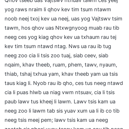
Qhov tseeb uas Vajtswv nthuav tawm ces yeej
yog raws nraim li qhov kev tim tsum ntawm
noob neej txoj kev ua neej, uas yog Vajtswv tsim
tawm, hos qhov uas Ntxwgnyoog muab rau tib
neeg ces yog kiag qhov kev ua txhaum rau tej
kev tim tsum ntawd ntag. Nws ua rau ib tug
neeg zoo cia li tsis zoo tuaj, siab ceev, siab
nqaim, khav theeb, ruam, phem, tawv, nyaum,
thiab, tshaj txhua yam, khav theeb yam ua tsis
taus kiag li. Nyob rau ib qho, ces tus neeg ntawd
cia li puas hlwb ua niag vwm ntsuav, cia li tsis
paub lawv tus kheej li lawm. Lawv tsis kam ua
neeg zoo li lawm tab sis yuav xum ua li ib co tib
neeg tsis meej pem; lawv tsis kam ua neeg