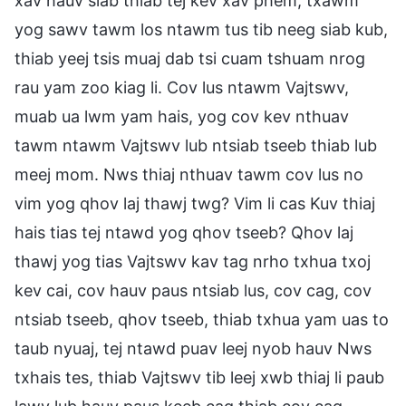
xav hauv siab thiab tej kev xav phem, txawm
yog sawv tawm los ntawm tus tib neeg siab kub,
thiab yeej tsis muaj dab tsi cuam tshuam nrog
rau yam zoo kiag li. Cov lus ntawm Vajtswv,
muab ua lwm yam hais, yog cov kev nthuav
tawm ntawm Vajtswv lub ntsiab tseeb thiab lub
meej mom. Nws thiaj nthuav tawm cov lus no
vim yog qhov laj thawj twg? Vim li cas Kuv thiaj
hais tias tej ntawd yog qhov tseeb? Qhov laj
thawj yog tias Vajtswv kav tag nrho txhua txoj
kev cai, cov hauv paus ntsiab lus, cov cag, cov
ntsiab tseeb, qhov tseeb, thiab txhua yam uas to
taub nyuaj, tej ntawd puav leej nyob hauv Nws
txhais tes, thiab Vajtswv tib leej xwb thiaj li paub