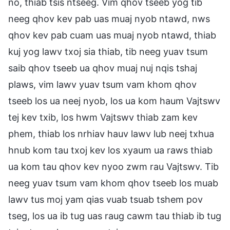
no, thiab tsis ntseeg. Vim qhov tseeb yog tib
neeg qhov kev pab uas muaj nyob ntawd, nws
qhov kev pab cuam uas muaj nyob ntawd, thiab
kuj yog lawv txoj sia thiab, tib neeg yuav tsum
saib qhov tseeb ua qhov muaj nuj nqis tshaj
plaws, vim lawv yuav tsum vam khom qhov
tseeb los ua neej nyob, los ua kom haum Vajtswv
tej kev txib, los hwm Vajtswv thiab zam kev
phem, thiab los nrhiav hauv lawv lub neej txhua
hnub kom tau txoj kev los xyaum ua raws thiab
ua kom tau qhov kev nyoo zwm rau Vajtswv. Tib
neeg yuav tsum vam khom qhov tseeb los muab
lawv tus moj yam qias vuab tsuab tshem pov
tseg, los ua ib tug uas raug cawm tau thiab ib tug