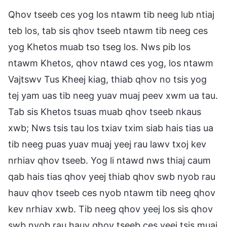
Qhov tseeb ces yog los ntawm tib neeg lub ntiaj
teb los, tab sis qhov tseeb ntawm tib neeg ces
yog Khetos muab tso tseg los. Nws pib los
ntawm Khetos, qhov ntawd ces yog, los ntawm
Vajtswv Tus Kheej kiag, thiab qhov no tsis yog
tej yam uas tib neeg yuav muaj peev xwm ua tau.
Tab sis Khetos tsuas muab qhov tseeb nkaus
xwb; Nws tsis tau los txiav txim siab hais tias ua
tib neeg puas yuav muaj yeej rau lawv txoj kev
nrhiav qhov tseeb. Yog li ntawd nws thiaj caum
qab hais tias qhov yeej thiab qhov swb nyob rau
hauv qhov tseeb ces nyob ntawm tib neeg qhov
kev nrhiav xwb. Tib neeg qhov yeej los sis qhov
swb nyob rau hauv qhov tseeb ces yeej tsis muaj