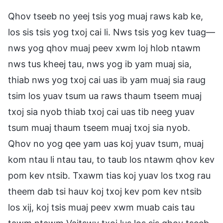
Qhov tseeb no yeej tsis yog muaj raws kab ke,
los sis tsis yog txoj cai li. Nws tsis yog kev tuag—
nws yog qhov muaj peev xwm loj hlob ntawm
nws tus kheej tau, nws yog ib yam muaj sia,
thiab nws yog txoj cai uas ib yam muaj sia raug
tsim los yuav tsum ua raws thaum tseem muaj
txoj sia nyob thiab txoj cai uas tib neeg yuav
tsum muaj thaum tseem muaj txoj sia nyob.
Qhov no yog qee yam uas koj yuav tsum, muaj
kom ntau li ntau tau, to taub los ntawm qhov kev
pom kev ntsib. Txawm tias koj yuav los txog rau
theem dab tsi hauv koj txoj kev pom kev ntsib
los xij, koj tsis muaj peev xwm muab cais tau