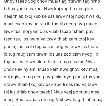
Qhov tseeb yog qhov muaj tiag ntawm tag nrho
txhua yam uas zoo. Nws kuj yog tib neeg lub
neej thiab txoj xub ke uas lawv ntoj ncig; nws kuj
muaj cuab kav ua rau ib tug tib neeg twg muab
lawv tus moj yam qias vuab tsuab tshem pov
tseg tau, los hwm Vajtswv thiab zam txoj kev
phem, los ua ib tug uas mloog Vajtswv lus thiab
ib tug raug tsim tawm los uas zoo tsim nyog, ib
tug uas Vajtswv hlub thiab ib tug uas tau Nws
qhov kev nyiam. Muab xam nws qhov kev muaj
nuj nqis, ib tug neeg twg tsim nyog muaj tus yam
ntxwv thiab txoj kev xav zoo li cas rau Vajtswv
tej lus thiab qhov tseeb? Nws yeej pom tau meej
meej: Rau cov uas ntseeg Vajtswv tiag thiab muaj