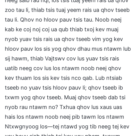
neeg saib rau nqi, los tsis tuaj yeem rais ua qhov
zoo tau li, thiab tsis tuaj yeem rais ua qhov tseeb
tau li. Qhov no hloov pauv tsis tau. Noob neej
kab ke coj noj coj ua qub thiab txoj kev muaj
nyob yuav tsis rais ua qhov tseeb vim yog kev
hloov pauv los sis yog qhov dhau mus ntawm lub
sij hawm, thiab Vajtswv cov lus yuav tsis rais
uatib neeg cov lus los ntawm noob neej qhov
kev thuam los sis kev tsis nco qab. Lub ntsiab
tseeb no yuav tsis hloov pauv li; qhov tseeb ib
txwm yog qhov tseeb. Muaj qhov tseeb dab tsi
nyob rau ntawm no? Txhua qhov lus xaus uas
hais los ntawm noob neej pib tawm los ntawm
Ntxwgnyoog los—tej ntawd yog tib neeg tej kev