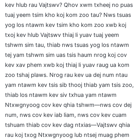
kev hlub rau Vajtswv? Qhov xwm txheej no puas
tuaj yeem tsim kho koj kom zoo tau? Nws tsuas
yog los ntawm kev tsim kho kom zoo xwb koj
txoj kev hlub Vajtswv thiaj li yuav tuaj yeem
tshwm sim tau, thiab nws tsuas yog los ntawm
tej yam tshwm sim uas tsis haum nrog koj cov
kev xav phem xwb koj thiaj li yuav raug ua kom
zoo tshaj plaws. Nrog rau kev ua dej num ntau
yam ntawm kev tsis sib thooj thiab yam tsis zoo,
thiab los ntawm kev siv txhua yam ntawm
Ntxwgnyoog cov kev qhia tshwm—nws cov dej
num, nws cov kev iab liam, nws cov kev cuam
tshuam thiab cov kev dag ntxias—Vajtswv qhia
rau koj txog Ntxwgnyoog lub ntsej muag phem