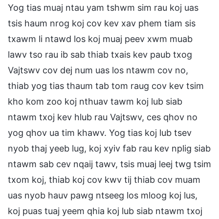
Yog tias muaj ntau yam tshwm sim rau koj uas
tsis haum nrog koj cov kev xav phem tiam sis
txawm li ntawd los koj muaj peev xwm muab
lawv tso rau ib sab thiab txais kev paub txog
Vajtswv cov dej num uas los ntawm cov no,
thiab yog tias thaum tab tom raug cov kev tsim
kho kom zoo koj nthuav tawm koj lub siab
ntawm txoj kev hlub rau Vajtswv, ces qhov no
yog qhov ua tim khawv. Yog tias koj lub tsev
nyob thaj yeeb lug, koj xyiv fab rau kev nplig siab
ntawm sab cev nqaij tawv, tsis muaj leej twg tsim
txom koj, thiab koj cov kwv tij thiab cov muam
uas nyob hauv pawg ntseeg los mloog koj lus,
koj puas tuaj yeem qhia koj lub siab ntawm txoj