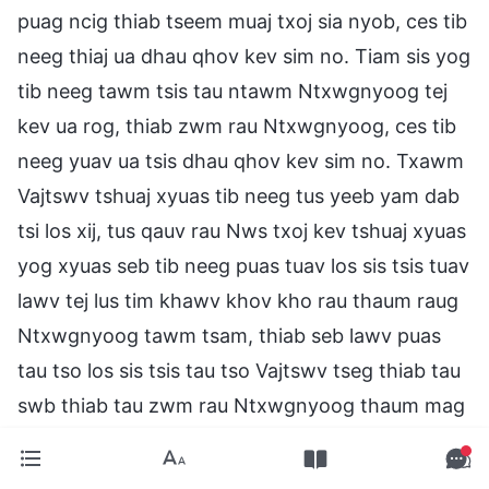
puag ncig thiab tseem muaj txoj sia nyob, ces tib
neeg thiaj ua dhau qhov kev sim no. Tiam sis yog
tib neeg tawm tsis tau ntawm Ntxwgnyoog tej
kev ua rog, thiab zwm rau Ntxwgnyoog, ces tib
neeg yuav ua tsis dhau qhov kev sim no. Txawm
Vajtswv tshuaj xyuas tib neeg tus yeeb yam dab
tsi los xij, tus qauv rau Nws txoj kev tshuaj xyuas
yog xyuas seb tib neeg puas tuav los sis tsis tuav
lawv tej lus tim khawv khov kho rau thaum raug
Ntxwgnyoog tawm tsam, thiab seb lawv puas
tau tso los sis tsis tau tso Vajtswv tseg thiab tau
swb thiab tau zwm rau Ntxwgnyoog thaum mag
Ntxwgnyoog rooj ntxiab lawm. Nws tuaj yeem
hais tau tias txawm tib neeg yuav raug los sis tsis