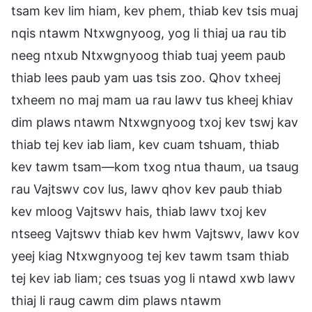
tsam kev lim hiam, kev phem, thiab kev tsis muaj
nqis ntawm Ntxwgnyoog, yog li thiaj ua rau tib
neeg ntxub Ntxwgnyoog thiab tuaj yeem paub
thiab lees paub yam uas tsis zoo. Qhov txheej
txheem no maj mam ua rau lawv tus kheej khiav
dim plaws ntawm Ntxwgnyoog txoj kev tswj kav
thiab tej kev iab liam, kev cuam tshuam, thiab
kev tawm tsam—kom txog ntua thaum, ua tsaug
rau Vajtswv cov lus, lawv qhov kev paub thiab
kev mloog Vajtswv hais, thiab lawv txoj kev
ntseeg Vajtswv thiab kev hwm Vajtswv, lawv kov
yeej kiag Ntxwgnyoog tej kev tawm tsam thiab
tej kev iab liam; ces tsuas yog li ntawd xwb lawv
thiaj li raug cawm dim plaws ntawm