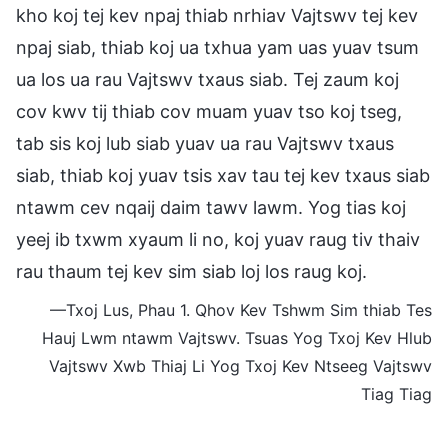
kho koj tej kev npaj thiab nrhiav Vajtswv tej kev
npaj siab, thiab koj ua txhua yam uas yuav tsum
ua los ua rau Vajtswv txaus siab. Tej zaum koj
cov kwv tij thiab cov muam yuav tso koj tseg,
tab sis koj lub siab yuav ua rau Vajtswv txaus
siab, thiab koj yuav tsis xav tau tej kev txaus siab
ntawm cev nqaij daim tawv lawm. Yog tias koj
yeej ib txwm xyaum li no, koj yuav raug tiv thaiv
rau thaum tej kev sim siab loj los raug koj.
—Txoj Lus, Phau 1. Qhov Kev Tshwm Sim thiab Tes
Hauj Lwm ntawm Vajtswv. Tsuas Yog Txoj Kev Hlub
Vajtswv Xwb Thiaj Li Yog Txoj Kev Ntseeg Vajtswv
Tiag Tiag