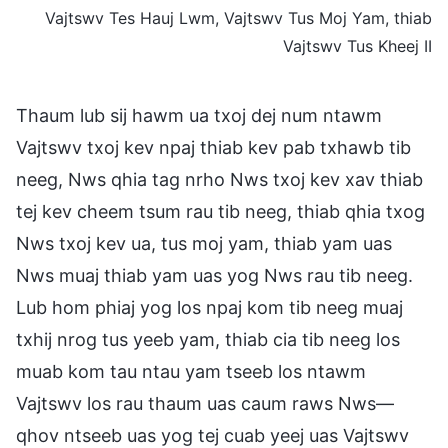
Vajtswv Tes Hauj Lwm, Vajtswv Tus Moj Yam, thiab
Vajtswv Tus Kheej II
Thaum lub sij hawm ua txoj dej num ntawm
Vajtswv txoj kev npaj thiab kev pab txhawb tib
neeg, Nws qhia tag nrho Nws txoj kev xav thiab
tej kev cheem tsum rau tib neeg, thiab qhia txog
Nws txoj kev ua, tus moj yam, thiab yam uas
Nws muaj thiab yam uas yog Nws rau tib neeg.
Lub hom phiaj yog los npaj kom tib neeg muaj
txhij nrog tus yeeb yam, thiab cia tib neeg los
muab kom tau ntau yam tseeb los ntawm
Vajtswv los rau thaum uas caum raws Nws—
qhov ntseeb uas yog tej cuab yeej uas Vajtswv