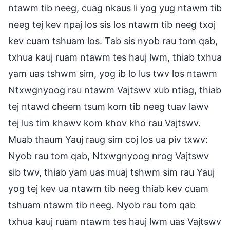
ntawm tib neeg, cuag nkaus li yog yug ntawm tib
neeg tej kev npaj los sis los ntawm tib neeg txoj
kev cuam tshuam los. Tab sis nyob rau tom qab,
txhua kauj ruam ntawm tes hauj lwm, thiab txhua
yam uas tshwm sim, yog ib lo lus twv los ntawm
Ntxwgnyoog rau ntawm Vajtswv xub ntiag, thiab
tej ntawd cheem tsum kom tib neeg tuav lawv
tej lus tim khawv kom khov kho rau Vajtswv.
Muab thaum Yauj raug sim coj los ua piv txwv:
Nyob rau tom qab, Ntxwgnyoog nrog Vajtswv
sib twv, thiab yam uas muaj tshwm sim rau Yauj
yog tej kev ua ntawm tib neeg thiab kev cuam
tshuam ntawm tib neeg. Nyob rau tom qab
txhua kauj ruam ntawm tes hauj lwm uas Vajtswv