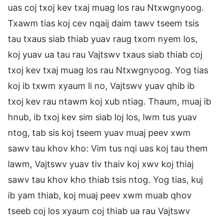
uas coj txoj kev txaj muag los rau Ntxwgnyoog.
Txawm tias koj cev nqaij daim tawv tseem tsis
tau txaus siab thiab yuav raug txom nyem los,
koj yuav ua tau rau Vajtswv txaus siab thiab coj
txoj kev txaj muag los rau Ntxwgnyoog. Yog tias
koj ib txwm xyaum li no, Vajtswv yuav qhib ib
txoj kev rau ntawm koj xub ntiag. Thaum, muaj ib
hnub, ib txoj kev sim siab loj los, lwm tus yuav
ntog, tab sis koj tseem yuav muaj peev xwm
sawv tau khov kho: Vim tus nqi uas koj tau them
lawm, Vajtswv yuav tiv thaiv koj xwv koj thiaj
sawv tau khov kho thiab tsis ntog. Yog tias, kuj
ib yam thiab, koj muaj peev xwm muab qhov
tseeb coj los xyaum coj thiab ua rau Vajtswv