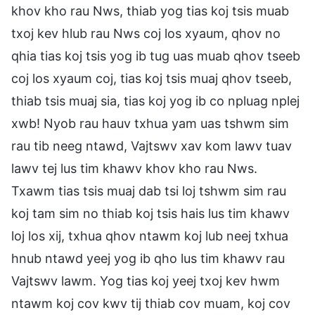
khov kho rau Nws, thiab yog tias koj tsis muab
txoj kev hlub rau Nws coj los xyaum, qhov no
qhia tias koj tsis yog ib tug uas muab qhov tseeb
coj los xyaum coj, tias koj tsis muaj qhov tseeb,
thiab tsis muaj sia, tias koj yog ib co npluag nplej
xwb! Nyob rau hauv txhua yam uas tshwm sim
rau tib neeg ntawd, Vajtswv xav kom lawv tuav
lawv tej lus tim khawv khov kho rau Nws.
Txawm tias tsis muaj dab tsi loj tshwm sim rau
koj tam sim no thiab koj tsis hais lus tim khawv
loj los xij, txhua qhov ntawm koj lub neej txhua
hnub ntawd yeej yog ib qho lus tim khawv rau
Vajtswv lawm. Yog tias koj yeej txoj kev hwm
ntawm koj cov kwv tij thiab cov muam, koj cov