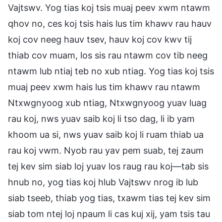
Vajtswv. Yog tias koj tsis muaj peev xwm ntawm
qhov no, ces koj tsis hais lus tim khawv rau hauv
koj cov neeg hauv tsev, hauv koj cov kwv tij
thiab cov muam, los sis rau ntawm cov tib neeg
ntawm lub ntiaj teb no xub ntiag. Yog tias koj tsis
muaj peev xwm hais lus tim khawv rau ntawm
Ntxwgnyoog xub ntiag, Ntxwgnyoog yuav luag
rau koj, nws yuav saib koj li tso dag, li ib yam
khoom ua si, nws yuav saib koj li ruam thiab ua
rau koj vwm. Nyob rau yav pem suab, tej zaum
tej kev sim siab loj yuav los raug rau koj—tab sis
hnub no, yog tias koj hlub Vajtswv nrog ib lub
siab tseeb, thiab yog tias, txawm tias tej kev sim
siab tom ntej loj npaum li cas kuj xij, yam tsis tau