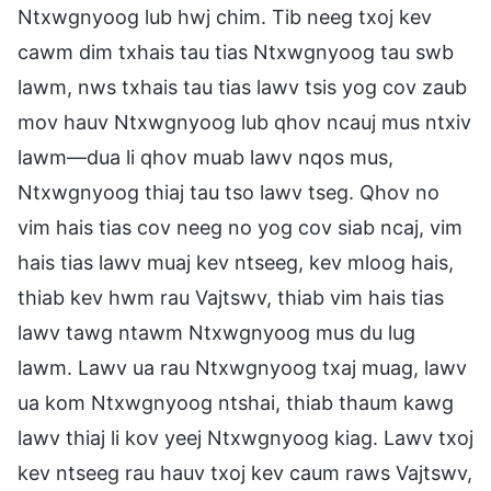
Ntxwgnyoog lub hwj chim. Tib neeg txoj kev
cawm dim txhais tau tias Ntxwgnyoog tau swb
lawm, nws txhais tau tias lawv tsis yog cov zaub
mov hauv Ntxwgnyoog lub qhov ncauj mus ntxiv
lawm—dua li qhov muab lawv nqos mus,
Ntxwgnyoog thiaj tau tso lawv tseg. Qhov no
vim hais tias cov neeg no yog cov siab ncaj, vim
hais tias lawv muaj kev ntseeg, kev mloog hais,
thiab kev hwm rau Vajtswv, thiab vim hais tias
lawv tawg ntawm Ntxwgnyoog mus du lug
lawm. Lawv ua rau Ntxwgnyoog txaj muag, lawv
ua kom Ntxwgnyoog ntshai, thiab thaum kawg
lawv thiaj li kov yeej Ntxwgnyoog kiag. Lawv txoj
kev ntseeg rau hauv txoj kev caum raws Vajtswv,