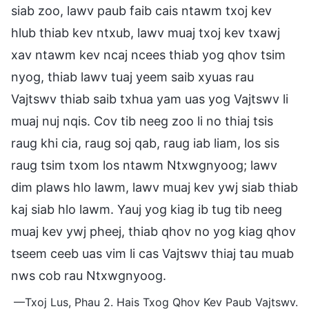
siab zoo, lawv paub faib cais ntawm txoj kev
hlub thiab kev ntxub, lawv muaj txoj kev txawj
xav ntawm kev ncaj ncees thiab yog qhov tsim
nyog, thiab lawv tuaj yeem saib xyuas rau
Vajtswv thiab saib txhua yam uas yog Vajtswv li
muaj nuj nqis. Cov tib neeg zoo li no thiaj tsis
raug khi cia, raug soj qab, raug iab liam, los sis
raug tsim txom los ntawm Ntxwgnyoog; lawv
dim plaws hlo lawm, lawv muaj kev ywj siab thiab
kaj siab hlo lawm. Yauj yog kiag ib tug tib neeg
muaj kev ywj pheej, thiab qhov no yog kiag qhov
tseem ceeb uas vim li cas Vajtswv thiaj tau muab
nws cob rau Ntxwgnyoog.
—Txoj Lus, Phau 2. Hais Txog Qhov Kev Paub Vajtswv.