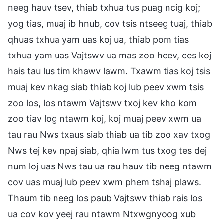
neeg hauv tsev, thiab txhua tus puag ncig koj;
yog tias, muaj ib hnub, cov tsis ntseeg tuaj, thiab
qhuas txhua yam uas koj ua, thiab pom tias
txhua yam uas Vajtswv ua mas zoo heev, ces koj
hais tau lus tim khawv lawm. Txawm tias koj tsis
muaj kev nkag siab thiab koj lub peev xwm tsis
zoo los, los ntawm Vajtswv txoj kev kho kom
zoo tiav log ntawm koj, koj muaj peev xwm ua
tau rau Nws txaus siab thiab ua tib zoo xav txog
Nws tej kev npaj siab, qhia lwm tus txog tes dej
num loj uas Nws tau ua rau hauv tib neeg ntawm
cov uas muaj lub peev xwm phem tshaj plaws.
Thaum tib neeg los paub Vajtswv thiab rais los
ua cov kov yeej rau ntawm Ntxwgnyoog xub