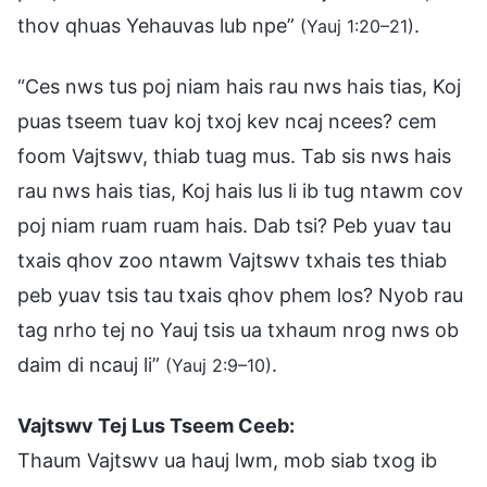
thov qhuas Yehauvas lub npe”
.
(Yauj 1:20–21)
“Ces nws tus poj niam hais rau nws hais tias, Koj
puas tseem tuav koj txoj kev ncaj ncees? cem
foom Vajtswv, thiab tuag mus. Tab sis nws hais
rau nws hais tias, Koj hais lus li ib tug ntawm cov
poj niam ruam ruam hais. Dab tsi? Peb yuav tau
txais qhov zoo ntawm Vajtswv txhais tes thiab
peb yuav tsis tau txais qhov phem los? Nyob rau
tag nrho tej no Yauj tsis ua txhaum nrog nws ob
daim di ncauj li”
.
(Yauj 2:9–10)
Vajtswv Tej Lus Tseem Ceeb:
Thaum Vajtswv ua hauj lwm, mob siab txog ib