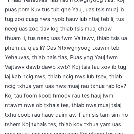
puas pom Kuv tus tub qhe Yauj, uas tsis muaj ib
tug zoo cuag nws nyob hauv lub ntiaj teb li, tus
neeg uas zoo tiav log thiab tsis muaj chaw
thuam li, tus neeg uas fwm Vajtswv, thiab tsis ua
phem ua qias li? Ces Ntxwgnyoog txawm teb
Yehauvas, thiab hais tias, Puas yog Yauj fwm
Vajtswv dawb dawb xwb? Koj tsis tau xov ib tug
laj kab ncig nws, thiab ncig nws lub tsev, thiab
ncig txhua yam uas nws muaj rau txhua fab lov?
Koj tau foom koob hmoov rau tes hauj lwm
ntawm nws ob txhais tes, thiab nws muaj tsiaj
txhu coob rau hauv daim av. Tiam sis tam sim no
tshem Koj txhais tes, thiab kov txhua yam uas
nws muaj, ces nws yuav cem Koj nkaug tes rau