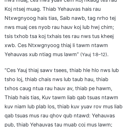
Koj ntsej muag. Thiab Yehauvas hais rau
Ntxwgnyoog hais tias, Saib nawb, tag nrho tej
nws muaj ces nyob rau hauv koj lub hwj chim;
tsis txhob tsa koj txhais tes rau nws tus kheej
xwb. Ces Ntxwgnyoog thiaj li tawm ntawm
Yehauvas xub ntiag mus lawm”
.
(Yauj 1:8–12)
“Ces Yauj thiaj sawv tsees, thiab hle hlo nws lub
tsho loj, thiab chais nws lub taub hau, thiab
txhos caug ntua rau hauv av, thiab pe hawm,
Thiab hais tias, Kuv tawm liab qab tsuas ntawm
kuv niam lub plab los, thiab kuv yuav rov mus liab
qab tsuas mus rau qhov qub ntawd: Yehauvas
pub, thiab Yehauvas tau muab coj mus lawm;