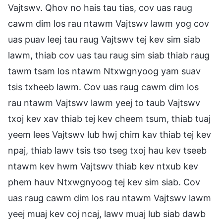
Vajtswv. Qhov no hais tau tias, cov uas raug
cawm dim los rau ntawm Vajtswv lawm yog cov
uas puav leej tau raug Vajtswv tej kev sim siab
lawm, thiab cov uas tau raug sim siab thiab raug
tawm tsam los ntawm Ntxwgnyoog yam suav
tsis txheeb lawm. Cov uas raug cawm dim los
rau ntawm Vajtswv lawm yeej to taub Vajtswv
txoj kev xav thiab tej kev cheem tsum, thiab tuaj
yeem lees Vajtswv lub hwj chim kav thiab tej kev
npaj, thiab lawv tsis tso tseg txoj hau kev tseeb
ntawm kev hwm Vajtswv thiab kev ntxub kev
phem hauv Ntxwgnyoog tej kev sim siab. Cov
uas raug cawm dim los rau ntawm Vajtswv lawm
yeej muaj kev coj ncaj, lawv muaj lub siab dawb