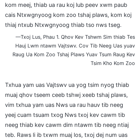
kom meej, thiab ua rau koj lub peev xwm paub
cais Ntxwgnyoog kom zoo tshaj plaws, kom koj
thiaj ntxub Ntxwgnyoog thiab tso nws tseg.
—Txoj Lus, Phau 1. Qhov Kev Tshwm Sim thiab Tes
Hauj Lwm ntawm Vajtswv. Cov Tib Neeg Uas yuav
Raug Ua Kom Zoo Tshaj Plaws Yuav Tsum Raug Kev
Tsim Kho Kom Zoo
Txhua yam uas Vajtswv ua yog tsim nyog thiab
muaj qhov tseem ceeb tshwj xeeb tshaj plaws,
vim txhua yam uas Nws ua rau hauv tib neeg
yeej cuam tsuam txog Nws txoj kev cawm tib
neeg thiab kev cawm dim ntawm tib neeg ntiaj
teb. Raws li ib txwm muaj los, txoj dej num uas