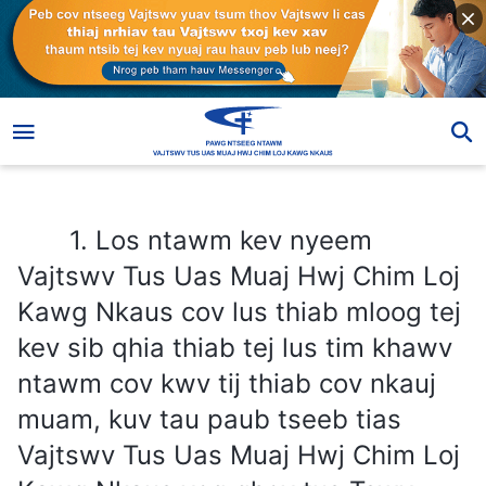
1. Los ntawm kev nyeem Vajtswv Tus Uas Muaj Hwj Chim Loj Kawg Nkaus cov lus thiab mloog tej kev sib qhia thiab tej lus tim khawv ntawm cov kwv tij thiab cov nkauj muam, kuv tau paub tseeb tias Vajtswv Tus Uas Muaj Hwj Chim Loj Kawg Nkaus yog qhov tus Tswv Yexus rov qab los, thiab tam sim no kuv lees txais yuav Vajtswv Tus Uas Muaj Hwj Chim Loj Kawg Nkaus tes dej num nyob rau tiam kawg lawm. Tiam sis muaj qee yam kev tsis kaj siab thiab kev ntxhov siab tau tshwm sim nyob rau hauv kuv tsev neeg tsis ntev los no. Vim li cas tej yam zoo li no thiaj li tshwm sim, thiab kuv yuav tsum ua li cas rau tej ntawd?
1. Los ntawm kev nyeem
Vajtswv Tus Uas Muaj Hwj Chim Loj
Kawg Nkaus cov lus thiab mloog tej
kev sib qhia thiab tej lus tim khawv
ntawm cov kwv tij thiab cov nkauj
muam, kuv tau paub tseeb tias
Vajtswv Tus Uas Muaj Hwj Chim Loj