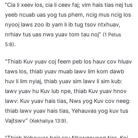
“Cia li xeev los, cia li ceev faj; vim hais tias nej tus
yeeb ncuab uas yog tus phem, ncig mus ncig los
nyooj laws zoo ib yam li ib tug tsov ntxhuav,
nrhiav tus uas nws yuav tom tau noj”
(1 Petus
.
5:8)
“Thiab Kuv yuav coj feem peb los hauv cov hluav
taws los, thiab yuav muab lawv lim kom dawb
huv li lim nyiaj, thiab yuav sim lawv li sim kub:
lawv yuav hu Kuv lub npe, thiab Kuv yuav hnov
lawv: Kuv yuav hais tias, Nws yog Kuv cov neeg:
thiab lawv yuav hais tias, Yehauvas yog kuv tus
Vajtswv”
.
(Xekhaliya 13:9)
“Thiab Yehauvas hais rau Ntxwgnyoog tias, Koj