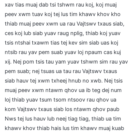
xav tias muaj dab tsi tshwm rau koj, koj muaj
peev xwm tuav koj tej lus tim khawv khov kho
thiab muaj peev xwm ua rau Vajtswv txaus siab,
ces koj lub siab yuav raug nplig, thiab koj yuav
tsis ntshai txawm tias tej kev sim siab uas koj
ntsib rau yav pem suab yuav loj npaum cas kuj
xij. Nej pom tsis tau yam yuav tshwm sim rau yav
pem suab; nej tsuas ua tau rau Vajtswv txaus
siab hauv tej xwm txheej hnub no xwb. Nej tsis
muaj peev xwm ntawm qhov ua ib teg dej num
loj thiab yuav tsum tsom ntsoov rau qhov ua
kom Vajtswv txaus siab los ntawm qhov paub
Nws tej lus hauv lub neej tiag tiag, thiab ua tim
khawv khov thiab hais lus tim khawv muaj kuab