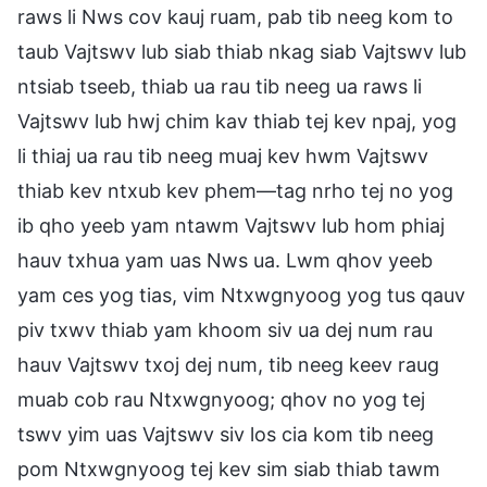
raws li Nws cov kauj ruam, pab tib neeg kom to
taub Vajtswv lub siab thiab nkag siab Vajtswv lub
ntsiab tseeb, thiab ua rau tib neeg ua raws li
Vajtswv lub hwj chim kav thiab tej kev npaj, yog
li thiaj ua rau tib neeg muaj kev hwm Vajtswv
thiab kev ntxub kev phem—tag nrho tej no yog
ib qho yeeb yam ntawm Vajtswv lub hom phiaj
hauv txhua yam uas Nws ua. Lwm qhov yeeb
yam ces yog tias, vim Ntxwgnyoog yog tus qauv
piv txwv thiab yam khoom siv ua dej num rau
hauv Vajtswv txoj dej num, tib neeg keev raug
muab cob rau Ntxwgnyoog; qhov no yog tej
tswv yim uas Vajtswv siv los cia kom tib neeg
pom Ntxwgnyoog tej kev sim siab thiab tawm