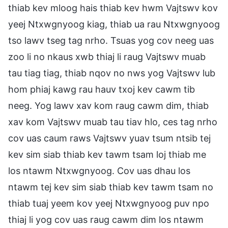
thiab kev mloog hais thiab kev hwm Vajtswv kov
yeej Ntxwgnyoog kiag, thiab ua rau Ntxwgnyoog
tso lawv tseg tag nrho. Tsuas yog cov neeg uas
zoo li no nkaus xwb thiaj li raug Vajtswv muab
tau tiag tiag, thiab nqov no nws yog Vajtswv lub
hom phiaj kawg rau hauv txoj kev cawm tib
neeg. Yog lawv xav kom raug cawm dim, thiab
xav kom Vajtswv muab tau tiav hlo, ces tag nrho
cov uas caum raws Vajtswv yuav tsum ntsib tej
kev sim siab thiab kev tawm tsam loj thiab me
los ntawm Ntxwgnyoog. Cov uas dhau los
ntawm tej kev sim siab thiab kev tawm tsam no
thiab tuaj yeem kov yeej Ntxwgnyoog puv npo
thiaj li yog cov uas raug cawm dim los ntawm