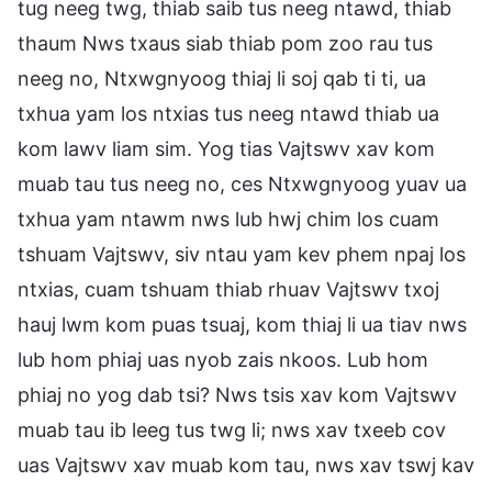
tug neeg twg, thiab saib tus neeg ntawd, thiab
thaum Nws txaus siab thiab pom zoo rau tus
neeg no, Ntxwgnyoog thiaj li soj qab ti ti, ua
txhua yam los ntxias tus neeg ntawd thiab ua
kom lawv liam sim. Yog tias Vajtswv xav kom
muab tau tus neeg no, ces Ntxwgnyoog yuav ua
txhua yam ntawm nws lub hwj chim los cuam
tshuam Vajtswv, siv ntau yam kev phem npaj los
ntxias, cuam tshuam thiab rhuav Vajtswv txoj
hauj lwm kom puas tsuaj, kom thiaj li ua tiav nws
lub hom phiaj uas nyob zais nkoos. Lub hom
phiaj no yog dab tsi? Nws tsis xav kom Vajtswv
muab tau ib leeg tus twg li; nws xav txeeb cov
uas Vajtswv xav muab kom tau, nws xav tswj kav