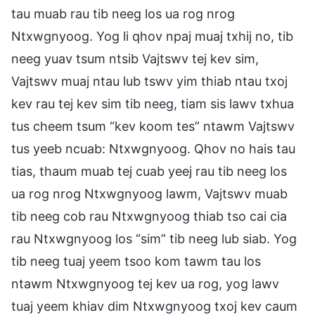
tau muab rau tib neeg los ua rog nrog
Ntxwgnyoog. Yog li qhov npaj muaj txhij no, tib
neeg yuav tsum ntsib Vajtswv tej kev sim,
Vajtswv muaj ntau lub tswv yim thiab ntau txoj
kev rau tej kev sim tib neeg, tiam sis lawv txhua
tus cheem tsum “kev koom tes” ntawm Vajtswv
tus yeeb ncuab: Ntxwgnyoog. Qhov no hais tau
tias, thaum muab tej cuab yeej rau tib neeg los
ua rog nrog Ntxwgnyoog lawm, Vajtswv muab
tib neeg cob rau Ntxwgnyoog thiab tso cai cia
rau Ntxwgnyoog los “sim” tib neeg lub siab. Yog
tib neeg tuaj yeem tsoo kom tawm tau los
ntawm Ntxwgnyoog tej kev ua rog, yog lawv
tuaj yeem khiav dim Ntxwgnyoog txoj kev caum