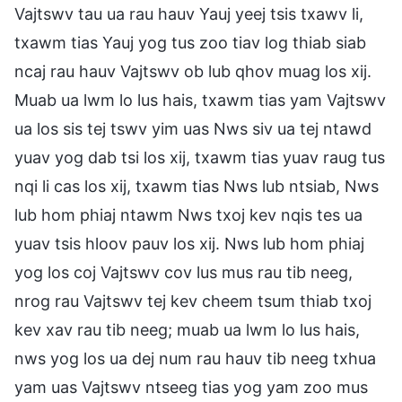
Vajtswv tau ua rau hauv Yauj yeej tsis txawv li,
txawm tias Yauj yog tus zoo tiav log thiab siab
ncaj rau hauv Vajtswv ob lub qhov muag los xij.
Muab ua lwm lo lus hais, txawm tias yam Vajtswv
ua los sis tej tswv yim uas Nws siv ua tej ntawd
yuav yog dab tsi los xij, txawm tias yuav raug tus
nqi li cas los xij, txawm tias Nws lub ntsiab, Nws
lub hom phiaj ntawm Nws txoj kev nqis tes ua
yuav tsis hloov pauv los xij. Nws lub hom phiaj
yog los coj Vajtswv cov lus mus rau tib neeg,
nrog rau Vajtswv tej kev cheem tsum thiab txoj
kev xav rau tib neeg; muab ua lwm lo lus hais,
nws yog los ua dej num rau hauv tib neeg txhua
yam uas Vajtswv ntseeg tias yog yam zoo mus