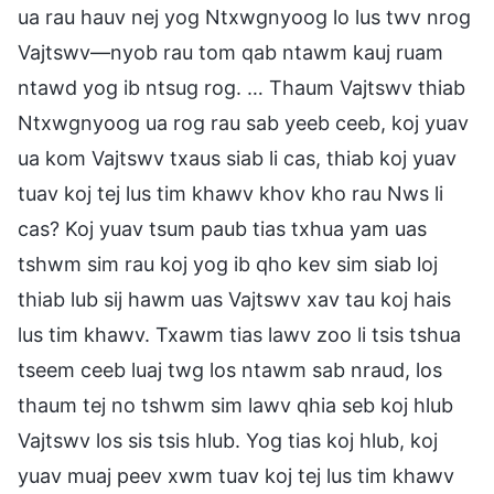
ua rau hauv nej yog Ntxwgnyoog lo lus twv nrog
Vajtswv—nyob rau tom qab ntawm kauj ruam
ntawd yog ib ntsug rog. … Thaum Vajtswv thiab
Ntxwgnyoog ua rog rau sab yeeb ceeb, koj yuav
ua kom Vajtswv txaus siab li cas, thiab koj yuav
tuav koj tej lus tim khawv khov kho rau Nws li
cas? Koj yuav tsum paub tias txhua yam uas
tshwm sim rau koj yog ib qho kev sim siab loj
thiab lub sij hawm uas Vajtswv xav tau koj hais
lus tim khawv. Txawm tias lawv zoo li tsis tshua
tseem ceeb luaj twg los ntawm sab nraud, los
thaum tej no tshwm sim lawv qhia seb koj hlub
Vajtswv los sis tsis hlub. Yog tias koj hlub, koj
yuav muaj peev xwm tuav koj tej lus tim khawv