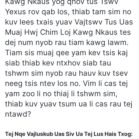
Kawg Nkaus yog qhov tus Tswv
Yexus rov qab los, thiab tam sim no
kuv lees txais yuav Vajtswv Tus Uas
Muaj Hwj Chim Loj Kawg Nkaus tes
dej num nyob rau tiam kawg lawm.
Tiam sis muaj qee yam kev tsis kaj
siab thiab kev ntxhov siab tau
tshwm sim nyob rau hauv kuv tsev
neeg tsis ntev los no. Vim li cas tej
yam zoo li no thiaj li tshwm sim,
thiab kuv yuav tsum ua li cas rau tej
ntawd?
Tej Nqe Vajluskub Uas Siv Ua Tej Lus Hais Txog: