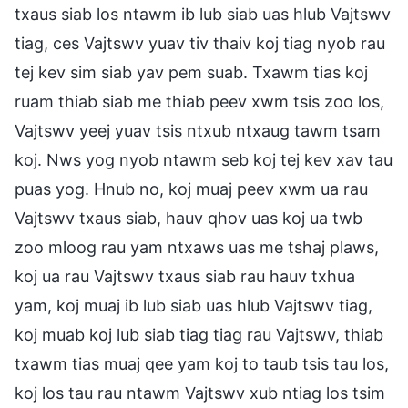
txaus siab los ntawm ib lub siab uas hlub Vajtswv
tiag, ces Vajtswv yuav tiv thaiv koj tiag nyob rau
tej kev sim siab yav pem suab. Txawm tias koj
ruam thiab siab me thiab peev xwm tsis zoo los,
Vajtswv yeej yuav tsis ntxub ntxaug tawm tsam
koj. Nws yog nyob ntawm seb koj tej kev xav tau
puas yog. Hnub no, koj muaj peev xwm ua rau
Vajtswv txaus siab, hauv qhov uas koj ua twb
zoo mloog rau yam ntxaws uas me tshaj plaws,
koj ua rau Vajtswv txaus siab rau hauv txhua
yam, koj muaj ib lub siab uas hlub Vajtswv tiag,
koj muab koj lub siab tiag tiag rau Vajtswv, thiab
txawm tias muaj qee yam koj to taub tsis tau los,
koj los tau rau ntawm Vajtswv xub ntiag los tsim