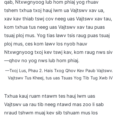
qab, Ntxwgnyoog lub hom phiaj yog rhuav
tshem txhua txoj hauj lwm ua Vajtswv xav ua,
xav kav thiab tswj cov neeg uas Vajtswv xav tau,
kom txhua tus neeg uas Vajtswv xav tau puas
tsuaj ploj mus. Yog tias lawv tsis raug puas tsuaj
ploj mus, ces kom lawv los nyob hauv
Ntxwgnyoog txoj kev tswj kav, kom raug nws siv
—qhov no yog nws lub hom phiaj.
—Txoj Lus, Phau 2. Hais Txog Qhov Kev Paub Vajtswv.
Vajtswv Tus Kheej, tus uas Tsuas Yog Tib Tug Xwb IV
Txhua kauj ruam ntawm tes hauj lwm uas
Vajtswv ua rau tib neeg ntawd mas zoo li sab
nraud tshwm muaj kev sib tshuam mus los