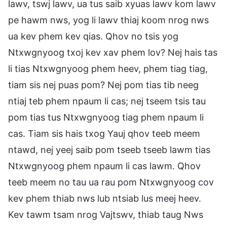
lawv, tswj lawv, ua tus saib xyuas lawv kom lawv
pe hawm nws, yog li lawv thiaj koom nrog nws
ua kev phem kev qias. Qhov no tsis yog
Ntxwgnyoog txoj kev xav phem lov? Nej hais tas
li tias Ntxwgnyoog phem heev, phem tiag tiag,
tiam sis nej puas pom? Nej pom tias tib neeg
ntiaj teb phem npaum li cas; nej tseem tsis tau
pom tias tus Ntxwgnyoog tiag phem npaum li
cas. Tiam sis hais txog Yauj qhov teeb meem
ntawd, nej yeej saib pom tseeb tseeb lawm tias
Ntxwgnyoog phem npaum li cas lawm. Qhov
teeb meem no tau ua rau pom Ntxwgnyoog cov
kev phem thiab nws lub ntsiab lus meej heev.
Kev tawm tsam nrog Vajtswv, thiab taug Nws