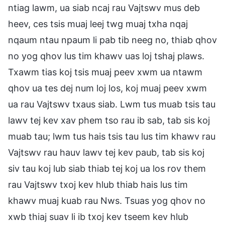
ntiag lawm, ua siab ncaj rau Vajtswv mus deb
heev, ces tsis muaj leej twg muaj txha nqaj
nqaum ntau npaum li pab tib neeg no, thiab qhov
no yog qhov lus tim khawv uas loj tshaj plaws.
Txawm tias koj tsis muaj peev xwm ua ntawm
qhov ua tes dej num loj los, koj muaj peev xwm
ua rau Vajtswv txaus siab. Lwm tus muab tsis tau
lawv tej kev xav phem tso rau ib sab, tab sis koj
muab tau; lwm tus hais tsis tau lus tim khawv rau
Vajtswv rau hauv lawv tej kev paub, tab sis koj
siv tau koj lub siab thiab tej koj ua los rov them
rau Vajtswv txoj kev hlub thiab hais lus tim
khawv muaj kuab rau Nws. Tsuas yog qhov no
xwb thiaj suav li ib txoj kev tseem kev hlub