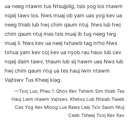
ua neeg ntawm tus Ntsujplig, tsis yog los ntawm
nqaij tawv los. Nws muaj ob yam uas yog kev ua
neeg thiab lub hwj chim qaum ntuj. Nws lub hwj
chim qaum ntuj mas tsis muaj ib tug neeg twg
muaj li. Nws kev ua neej txhawb tag nrho Nws
txhua yam kev coj kev ua nyob rau hauv lub cev
nqaij daim tawv, thaum lub sij hawm uas Nws lub
hwj chim qaum ntuj ua tes hauj lwm ntawm
Vajtswv Tus Kheej kiag.
—Txoj Lus, Phau 1. Qhov Kev Tshwm Sim thiab Tes
Hauj Lwm ntawm Vajtswv. Khetos Lub Ntsiab Tseeb
Ces Yog Kev Mloog Lus Raws Leej Txiv Saum Ntuj
Ceeb Tsheej Txoj Kev Xav