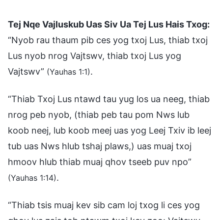
Tej Nqe Vajluskub Uas Siv Ua Tej Lus Hais Txog:
“Nyob rau thaum pib ces yog txoj Lus, thiab txoj
Lus nyob nrog Vajtswv, thiab txoj Lus yog
Vajtswv”
.
(Yauhas 1:1)
“Thiab Txoj Lus ntawd tau yug los ua neeg, thiab
nrog peb nyob, (thiab peb tau pom Nws lub
koob neej, lub koob meej uas yog Leej Txiv ib leej
tub uas Nws hlub tshaj plaws,) uas muaj txoj
hmoov hlub thiab muaj qhov tseeb puv npo”
.
(Yauhas 1:14)
“Thiab tsis muaj kev sib cam loj txog li ces yog