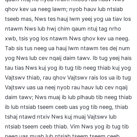
qhov kev ua neeg lawm; nyob hauv lub ntsiab
tseeb mas, Nws tes hauj lwm yeej yog ua tiav los
ntawm Nws lub hwj chim qaum ntuj tag nrho
xwb, tsis yog los ntawm Nws qhov kev ua neeg.
Tab sis tus neeg ua hauj lwm ntawm tes dej num
yog Nws lub cev nqaij daim tawv. Ib tug yeej hais
tau tias Nws kuj yog ib tug tib neeg thiab kuj yog
Vajtswv thiab, rau qhov Vajtswv rais los ua ib tug
Vajtswv uas ua neej nyob rau hauv lub cev nqaij
daim tawv; Nws muaj ib lub plhaub tib neeg thiab
ib lub ntsiab tseem ceeb uas yog tib neeg, thiab
tshaj ntawd ntxiv Nws kuj muaj Vajtswv lub
ntsiab tseem ceeb thiab. Vim Nws yog ib tug tib
neeg uas muab lub ntsiab tseem tseem ceeb