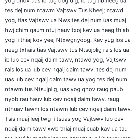
yog qhov tias ib tug dog dig, ib tug tib neeg ua
tes dej num ntawm Vajtswv Tus Kheej; ntawd
yog, tias Vajtswv ua Nws tes dej num uas muaj
hwj chim qaum ntuj hauv txoj kev ua neeg thiab
yog li thiaj kov yeej Ntxwgnyoog. Kev yug los ua
neeg txhais tias Vajtswv tus Ntsujplig rais los ua
ib lub cev nqaij daim tawv, ntawd yog, Vajtswv
rais los ua lub cev nqaij daim tawv; tes dej num
uas lub cev nqaij daim tawv ua yog tes dej num
ntawm tus Ntsujplig, uas yog qhov raug paub
nyob rau hauv lub cev nqaij daim tawv, raug
nthuav tawm los ntawm lub cev nqaij daim tawv.
Tsis muaj leej twg li tsuas yog Vajtswv lub cev
nqaij daim tawv xwb thiaj muaj cuab kav ua tau