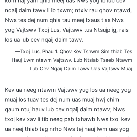
kom haj yam qhia meej tias Nws yog ib lub cev
nqaij daim tawv li ib txwm; ntxiv rau qhov ntawd,
Nws tes dej num qhia tau meej txaus tias Nws
yog Vajtswv Txoj Lus, Vajtswv tus Ntsujplig, rais
los ua lub cev nqaij daim tawv.
—Txoj Lus, Phau 1. Qhov Kev Tshwm Sim thiab Tes
Hauj Lwm ntawm Vajtswv. Lub Ntsiab Tseeb Ntawm
Lub Cev Nqaij Daim Tawv Uas Vajtswv Muaj
Kev ua neeg ntawm Vajtswv yug los ua neeg yog
muaj los tuav tes dej num uas muaj hwj chim
qaum ntuj hauv lub cev nqaij daim ntawv; Nws
txoj kev xav li tib neeg pab txhawb Nws txoj kev
ua neej thiab tag nrho Nws tej hauj lwm uas yog