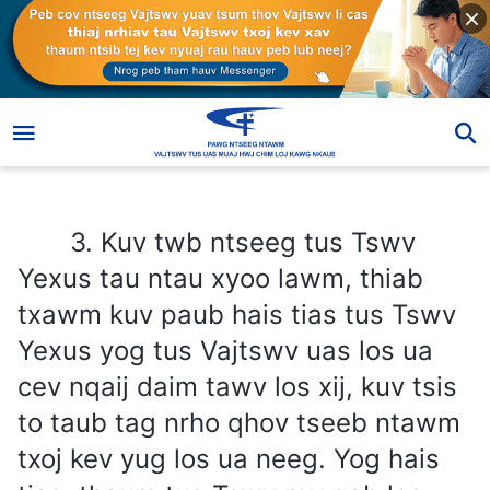
3. Kuv twb ntseeg tus Tswv Yexus tau ntau xyoo lawm, thiab txawm kuv paub hais tias tus Tswv Yexus yog tus Vajtswv uas los ua cev nqaij daim tawv los xij, kuv tsis to taub tag nrho qhov tseeb ntawm txoj kev yug los ua neeg. Yog hais tias, thaum tus Tswv rov qab los, Nws yeej tshwm los li tus Tswv Yexus tau tshwm los, ua hauj lwm yam li Neeg Leej tub tiag tiag, ces nws yeej tsis muaj hnub uas peb yuav nco tau Nws los sis txais tos tau qhov Nws los li. Kuv xav hais tias txoj kev yug los ua neeg yog ib txoj kev zais, thiab tsuas yog ob peb leeg xwb thiaj li to taub qhov tseeb ntawm txoj kev yug los ua neeg. Thov sib qhia nrog kuv seb txoj kev yug los ua neeg ntawd yog dab tsi kiag.
3. Kuv twb ntseeg tus Tswv
Yexus tau ntau xyoo lawm, thiab
txawm kuv paub hais tias tus Tswv
Yexus yog tus Vajtswv uas los ua
cev nqaij daim tawv los xij, kuv tsis
to taub tag nrho qhov tseeb ntawm
txoj kev yug los ua neeg. Yog hais