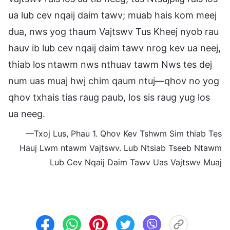
ua lub cev nqaij daim tawv; muab hais kom meej
dua, nws yog thaum Vajtswv Tus Kheej nyob rau
hauv ib lub cev nqaij daim tawv nrog kev ua neej,
thiab los ntawm nws nthuav tawm Nws tes dej
num uas muaj hwj chim qaum ntuj—qhov no yog
qhov txhais tias raug paub, los sis raug yug los
ua neeg.
—Txoj Lus, Phau 1. Qhov Kev Tshwm Sim thiab Tes
Hauj Lwm ntawm Vajtswv. Lub Ntsiab Tseeb Ntawm
Lub Cev Nqaij Daim Tawv Uas Vajtswv Muaj