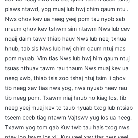
plaws ntawd, yog muaj lub hwj chim qaum ntuj.
Nws qhov kev ua neeg yeej pom tau nyob sab
nraum qhov kev tshwm sim ntawm Nws lub cev
nqaij daim tawv thiab hauv Nws lub neej txhua
hnub, tab sis Nws lub hwj chim qaum ntuj mas
pom nyuab. Vim tias Nws lub hwj him qaum ntuj
tsuas nthuav tawm rau thaum Nws muaj kev ua
neeg xwb, thiab tsis zoo tshaj ntuj tsim li qhov
tib neeg xav tias nws yog, nws nyuab heev rau
tib neeg pom. Txawm niaj hnub no kiag los, tib
neeg yeej muaj kev to taub nyuab txog lub ntsiab
tseem ceeb tiag ntawm Vajtswv yug los ua neeg.
Txawm yog tom qab Kuv twb tau hais txog nws
ntev loo lawm los xij, Kuv yeej xav tias nws yeej