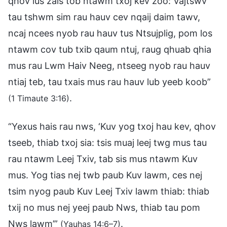
qhov lus zais tob ntawm txoj kev zoo: Vajtswv
tau tshwm sim rau hauv cev nqaij daim tawv,
ncaj ncees nyob rau hauv tus Ntsujplig, pom los
ntawm cov tub txib qaum ntuj, raug qhuab qhia
mus rau Lwm Haiv Neeg, ntseeg nyob rau hauv
ntiaj teb, tau txais mus rau hauv lub yeeb koob”
.
(1 Timaute 3:16)
“Yexus hais rau nws, ‘Kuv yog txoj hau kev, qhov
tseeb, thiab txoj sia: tsis muaj leej twg mus tau
rau ntawm Leej Txiv, tab sis mus ntawm Kuv
mus. Yog tias nej twb paub Kuv lawm, ces nej
tsim nyog paub Kuv Leej Txiv lawm thiab: thiab
txij no mus nej yeej paub Nws, thiab tau pom
Nws lawm’”
.
(Yauhas 14:6–7)