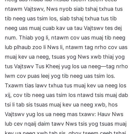
ntawm Vajtswv, Nws nyob siab tshaj txhua tus
tib neeg uas tsim los, siab tshaj txhua tus tib
neeg uas muaj cuab kav ua tau Vajtswv tes dej
num. Thiab yog li, ntawm cov uas muaj tib neeg
lub plhaub zoo li Nws li, ntawm tag nrho cov uas
muaj kev ua neeg, tsuas yog Nws xwb thiaj yog
tus Vajtswv Tus Kheej yug los ua neeg—tag nrho
lwm cov puas leej yog tib neeg uas tsim los.
Txawm tias lawv txhua tus muaj kev ua neeg los
xij, cov tib neeg uas tsim los ntawd tsis muaj dab
tsi li tab sis tsuas muaj kev ua neeg xwb, hos
Vajtswv yug los ua neeg mas txawv: Hauv Nws
lub cev nqaij daim tawv Nws tsis yog tsuas muaj
kev ua neeg xwb tab sis, qhov tseem ceeb tshaj