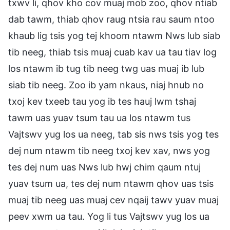
txwv li, qhov kho cov muaj mob zoo, qhov ntiab
dab tawm, thiab qhov raug ntsia rau saum ntoo
khaub lig tsis yog tej khoom ntawm Nws lub siab
tib neeg, thiab tsis muaj cuab kav ua tau tiav log
los ntawm ib tug tib neeg twg uas muaj ib lub
siab tib neeg. Zoo ib yam nkaus, niaj hnub no
txoj kev txeeb tau yog ib tes hauj lwm tshaj
tawm uas yuav tsum tau ua los ntawm tus
Vajtswv yug los ua neeg, tab sis nws tsis yog tes
dej num ntawm tib neeg txoj kev xav, nws yog
tes dej num uas Nws lub hwj chim qaum ntuj
yuav tsum ua, tes dej num ntawm qhov uas tsis
muaj tib neeg uas muaj cev nqaij tawv yuav muaj
peev xwm ua tau. Yog li tus Vajtswv yug los ua