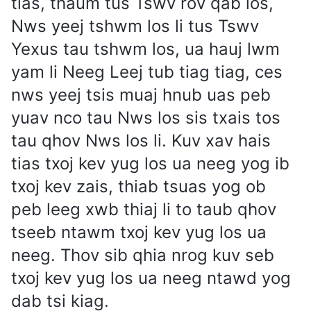
tias, thaum tus Tswv rov qab los,
Nws yeej tshwm los li tus Tswv
Yexus tau tshwm los, ua hauj lwm
yam li Neeg Leej tub tiag tiag, ces
nws yeej tsis muaj hnub uas peb
yuav nco tau Nws los sis txais tos
tau qhov Nws los li. Kuv xav hais
tias txoj kev yug los ua neeg yog ib
txoj kev zais, thiab tsuas yog ob
peb leeg xwb thiaj li to taub qhov
tseeb ntawm txoj kev yug los ua
neeg. Thov sib qhia nrog kuv seb
txoj kev yug los ua neeg ntawd yog
dab tsi kiag.