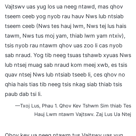
Vajtswv uas yug los ua neeg ntawd, mas qhov
tseem ceeb yog nyob rau hauv Nws lub ntsiab
tseem ceeb (Nws tes hauj lwm, Nws tej lus hais
tawm, Nws tus moj yam, thiab lwm yam ntxiv),
tsis nyob rau ntawm qhov uas zoo li cas nyob
sab nraud. Yog tib neeg tsuas tshawb xyuas Nws
lub ntsej muag sab nraud kom meej xwb, es tsis
quav ntsej Nws lub ntsiab tseeb li, ces qhov no
qhia hais tias tib neeg tsis nkag siab thiab tsis
paub dab tsi li.
—Txoj Lus, Phau 1. Qhov Kev Tshwm Sim thiab Tes
Hauj Lwm ntawm Vajtswv. Zaj Lus Ua Ntej
Qhov kev ua neeg ntawm tus Vajtswv uas yug