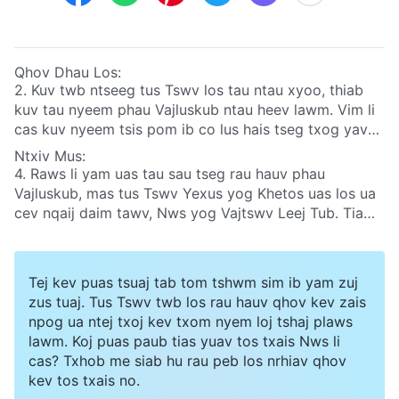
Qhov Dhau Los:
2. Kuv twb ntseeg tus Tswv los tau ntau xyoo, thiab
kuv tau nyeem phau Vajluskub ntau heev lawm. Vim li
cas kuv nyeem tsis pom ib co lus hais tseg txog yav
tom ntej uas hais txog qhov tus Tswv los ua cev nqaij
Ntxiv Mus:
daim tawv yam li Neeg Leej Tub thiab ua tes dej num
4. Raws li yam uas tau sau tseg rau hauv phau
ntawm kev txiav txim nyob rau tiam kawg li? Koj ua
Vajluskub, mas tus Tswv Yexus yog Khetos uas los ua
tim khawv hais tias tus Tswv Yexus twb tau rov qab
cev nqaij daim tawv, Nws yog Vajtswv Leej Tub. Tiam
los nyob rau hauv lub cev nqaij daim tawv lawm, tias
sis nej ua tim khawv hais tias tus Khetos uas yug los
Nws yog Vajtswv Tus Uas Muaj Hwj Chim Loj Kawg
ua neeg ntawd yog Vajtswv qhov kev tshwm sim, Nws
Nkaus, thiab tias Nws tab tom ua tes dej num ntawm
yog Vajtswv Tus Kheej. Yog hais tias tus Tswv Yexus
Tej kev puas tsuaj tab tom tshwm sim ib yam zuj
kev txiav txim nyob rau tiam kawg. Puas muaj ib lub
yog Vajtswv Tus Kheej no, tus Tswv Yexus yuav thov
zus tuaj. Tus Tswv twb los rau hauv qhov kev zais
hauv paus dab tsi txog qhov no nyob rau hauv phau
Nws Leej Txiv thaum Nws thov Vajtswv tau li cas? Tus
npog ua ntej txoj kev txom nyem loj tshaj plaws
Vajluskub?
Khetos uas yug los ua neeg puas yog Vajtswv Leej Tub
lawm. Koj puas paub tias yuav tos txais Nws li
los sis yog Vajtswv Tus Kheej?
cas? Txhob me siab hu rau peb los nrhiav qhov
kev tos txais no.