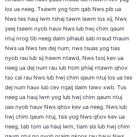
los ua neeg. Txawm yog tom qab Nws pib ua
Nws tes hauj lwm tshaj tawm lawm los xij, Nws
yeej tseem nyob hauv Nws lub hwj chim qaum
ntuj nrog tib neeg daim plhaub sab nraud thaum
Nws ua Nws tes dej num; nws tsuas yog tias
nyob rau lub sij hawm ntawd, Nws txoj kev ua
neeg ua dej num rau lub hom phiaj ntawm qhov
tso cai rau Nws lub hwj chim qaum ntuj los ua tes
dej num hauv lub cev nqaij daim tawv xwb. Tus
neeg ua hauj lwm yog lub hwj chim qaum ntuj
uas nyob hauv Nws qhov kev ua neeg. Nws lub
hwj chim qaum ntuj, tsis yog Nws qhov kev ua
neeg, tab tom ua hauj lwm, tiam sis lub hwj chim
qaum ntuj no nyob nraim nkoos rau hauv Nws