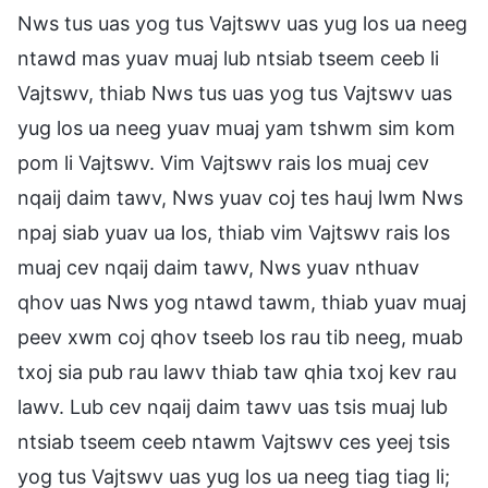
Nws tus uas yog tus Vajtswv uas yug los ua neeg
ntawd mas yuav muaj lub ntsiab tseem ceeb li
Vajtswv, thiab Nws tus uas yog tus Vajtswv uas
yug los ua neeg yuav muaj yam tshwm sim kom
pom li Vajtswv. Vim Vajtswv rais los muaj cev
nqaij daim tawv, Nws yuav coj tes hauj lwm Nws
npaj siab yuav ua los, thiab vim Vajtswv rais los
muaj cev nqaij daim tawv, Nws yuav nthuav
qhov uas Nws yog ntawd tawm, thiab yuav muaj
peev xwm coj qhov tseeb los rau tib neeg, muab
txoj sia pub rau lawv thiab taw qhia txoj kev rau
lawv. Lub cev nqaij daim tawv uas tsis muaj lub
ntsiab tseem ceeb ntawm Vajtswv ces yeej tsis
yog tus Vajtswv uas yug los ua neeg tiag tiag li;