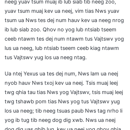
neeg yuav tsum muaj ib lub siab tib neeg zoo,
yuav tsum muaj kev ua neej, vim tias Nws yuav
tsum ua Nws tes dej num hauv kev ua neeg nrog
ib lub siab zoo. Qhov no yog lub ntsiab tseem
ceeb ntawm tes dej num ntawm tus Vajtswv yog
lus ua neeg, lub ntsiab tseem ceeb kiag ntawm
tus Vajtswv yug los ua neeg ntag.
Ua ntej Yexus ua tes dej num, Nws lam ua neej
nyob hauv Nws txoj kev ua neej. Tsis muaj leej
twg qhia tau tias Nws yog Vajtswv, tsis muaj leej
twg tshawb pom tias Nws yog tus Vajtswv yug
los ua neeg; tib neeg tsuas paub Nws tag nrho li
yog ib tug tib neeg dog dig xwb. Nws ua neej
dog dig uas qhib lug, kev ua neej yog qhov qhia