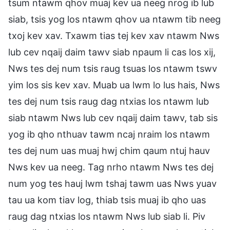
tsum ntawm qhov muaj kev ua neeg nrog ib lub
siab, tsis yog los ntawm qhov ua ntawm tib neeg
txoj kev xav. Txawm tias tej kev xav ntawm Nws
lub cev nqaij daim tawv siab npaum li cas los xij,
Nws tes dej num tsis raug tsuas los ntawm tswv
yim los sis kev xav. Muab ua lwm lo lus hais, Nws
tes dej num tsis raug dag ntxias los ntawm lub
siab ntawm Nws lub cev nqaij daim tawv, tab sis
yog ib qho nthuav tawm ncaj nraim los ntawm
tes dej num uas muaj hwj chim qaum ntuj hauv
Nws kev ua neeg. Tag nrho ntawm Nws tes dej
num yog tes hauj lwm tshaj tawm uas Nws yuav
tau ua kom tiav log, thiab tsis muaj ib qho uas
raug dag ntxias los ntawm Nws lub siab li. Piv