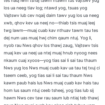
tes hauj lwm tshaj tawm ntawm tus Vajtswv yug
los ua neeg tiav log; ntawd yog, tsuas yog
Vajtswv lub cev nqaij daim tawv yug los ua neeg
xwb, qhov kev ua neej no—thiab tsis muaj leej
twg lawm—muaj cuab kav nthuav tawm tau tes
dej num uas muaj hwj chim qaum ntuj. Yog li,
nyob rau Nws qhov los thawj zaug, Vajtswv tsis
muaj kev ua neej ua ntej muaj hnub nyoog nees
nkaum cuaj xyoos—yog tias sai li sai tau thaum
Nws yug los Nws muaj cuab kav ua tau tej txuj ci
tseem ceeb, yog tias sai li sai tau thaum Nws
kawm paub hais lus Nws muaj cuab kav hais tau
hom lus saum ntuj ceeb tsheej, yog tias lub sij
hawm Nws cev taw rau saum lub ntiaj teb thawj