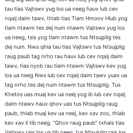
tau tias Vajtswv yug los ua neeg hauv lub cev
nqaij daim tawv, thiab tias Tiam Hmoov Hlub yog
tiam ntawm tes dej num ntawm Vajtswv yug los
ua neeg, tsis yog tiam ntawm tus Ntsujplig tes
dej num. Nws qhia tau tias Vajtswv tus Ntsujplig
raug paub tag nrho rau hauv lub cev nqaij daim
tawv, tias nyob rau tiam ntawm Vajtswv kev yug
los ua neeg Nws lub cev nqaij daim tawv yuav ua
tag nrho tes dej num ntawm tus Ntsujplig. Tus
Khetos uas muaj kev ua neej yog ib lub cev nqaij
daim ntawv hauv qhov uas tus Ntsujplig raug
paub, thiab muaj kev ua neej, kev xav zoo, thiab
kev xav li tib neeg. “Qhov raug paub” txhais tias
Vajtswv rais los ua tib neeg, tus Ntsujplig rais los