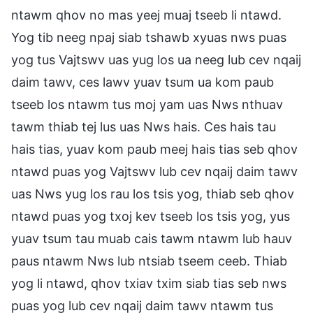
ntawm qhov no mas yeej muaj tseeb li ntawd.
Yog tib neeg npaj siab tshawb xyuas nws puas
yog tus Vajtswv uas yug los ua neeg lub cev nqaij
daim tawv, ces lawv yuav tsum ua kom paub
tseeb los ntawm tus moj yam uas Nws nthuav
tawm thiab tej lus uas Nws hais. Ces hais tau
hais tias, yuav kom paub meej hais tias seb qhov
ntawd puas yog Vajtswv lub cev nqaij daim tawv
uas Nws yug los rau los tsis yog, thiab seb qhov
ntawd puas yog txoj kev tseeb los tsis yog, yus
yuav tsum tau muab cais tawm ntawm lub hauv
paus ntawm Nws lub ntsiab tseem ceeb. Thiab
yog li ntawd, qhov txiav txim siab tias seb nws
puas yog lub cev nqaij daim tawv ntawm tus