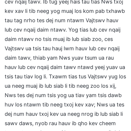
cev nqaij tawv. Ib tug yeej hais tau tias Nws txoj
kev xav li tib neeg yog muaj los kom pab txhawb
tau tag nrho tes dej num ntawm Vajtswv hauv
lub cev nqaij daim ntawv. Yog tias lub cev nqaij
daim ntawv no tsis muaj ib lub siab zoo, ces
Vajtswv ua tsis tau hauj lwm hauv lub cev nqaij
daim tawv, thiab yam Nws yuav tsum ua rau
hauv lub cev nqaij daim tawv ntawd yeej yuav ua
tsis tau tiav log li. Txawm tias tus Vajtswv yug los
ua neeg muaj ib lub siab li tib neeg zoo los xij,
Nws tes dej num tsis yog ua tiav yam tsis dawb
huv los ntawm tib neeg txoj kev xav; Nws ua tes
dej num hauv txoj kev ua neeg nrog ib lub siab li
sawv daws, nyob rau hauv ib qho kev cheem