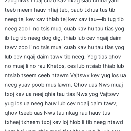
zaug Nws muaj cuab kav nkag siab txhua yam
teeb meem hauv ntiaj teb, paub txhua tus tib
neeg tej kev xav thiab tej kev xav tau—ib tug tib
neeg zoo li no tsis muaj cuab kav hu tau tias yog
ib tug tib neeg dog dig, thiab lub cev nqaij daim
tawv zoo li no tsis muaj cuab kav hu tau tias yog
lub cev nqaij daim tawv tib neeg. Yog tias qhov
no muaj li no rau Khetos, ces lub ntsiab thiab lub
ntsiab tseem ceeb ntawm Vajtswv kev yug los ua
neeg yuav poob mus lawm. Qhov uas Nws muaj
txoj kev ua neej qhia tau tias Nws yog Vajtswv
yug los ua neeg hauv lub cev nqaij daim tawv;
qhov tseeb uas Nws tau nkag rau hauv tus
txheej txheem txoj kev loj hlob li tib neeg ntawd