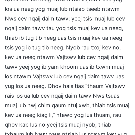
los ua neeg yog muaj lub ntsiab tseeb ntawm
Nws cev nqaij daim tawv; yeej tsis muaj lub cev
nqaij daim tawv tau yog tsis muaj kev ua neeg,
thiab ib tug tib neeg uas tsis muaj kev ua neeg
tsis yog ib tug tib neeg. Nyob rau txoj kev no,
kev ua neeg ntawm Vajtswv lub cev nqaij daim
tawv yeej yog ib yam khoom uas ib txwm muaj
los ntawm Vajtswv lub cev nqaij daim tawv uas
yug los ua neeg. Qhov hais tias “thaum Vajtswv
rais los ua lub cev nqaij daim tawv Nws tsuas
muaj lub hwj chim qaum ntuj xwb, thiab tsis muaj
kev ua neeg kiag li,” ntawd yog lus thuam, rau
qhov kab lus no yeej tsis muaj nyob, thiab
txhaum lub hauv paus ntsiab lus ntawm kev yug