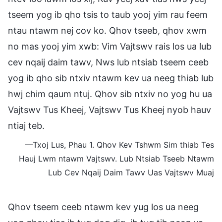
tseem yog ib qho tsis to taub yooj yim rau feem
ntau ntawm nej cov ko. Qhov tseeb, qhov xwm
no mas yooj yim xwb: Vim Vajtswv rais los ua lub
cev nqaij daim tawv, Nws lub ntsiab tseem ceeb
yog ib qho sib ntxiv ntawm kev ua neeg thiab lub
hwj chim qaum ntuj. Qhov sib ntxiv no yog hu ua
Vajtswv Tus Kheej, Vajtswv Tus Kheej nyob hauv
ntiaj teb.
—Txoj Lus, Phau 1. Qhov Kev Tshwm Sim thiab Tes
Hauj Lwm ntawm Vajtswv. Lub Ntsiab Tseeb Ntawm
Lub Cev Nqaij Daim Tawv Uas Vajtswv Muaj
Qhov tseem ceeb ntawm kev yug los ua neeg