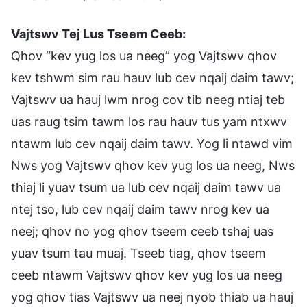
Vajtswv Tej Lus Tseem Ceeb:
Qhov “kev yug los ua neeg” yog Vajtswv qhov
kev tshwm sim rau hauv lub cev nqaij daim tawv;
Vajtswv ua hauj lwm nrog cov tib neeg ntiaj teb
uas raug tsim tawm los rau hauv tus yam ntxwv
ntawm lub cev nqaij daim tawv. Yog li ntawd vim
Nws yog Vajtswv qhov kev yug los ua neeg, Nws
thiaj li yuav tsum ua lub cev nqaij daim tawv ua
ntej tso, lub cev nqaij daim tawv nrog kev ua
neej; qhov no yog qhov tseem ceeb tshaj uas
yuav tsum tau muaj. Tseeb tiag, qhov tseem
ceeb ntawm Vajtswv qhov kev yug los ua neeg
yog qhov tias Vajtswv ua neej nyob thiab ua hauj