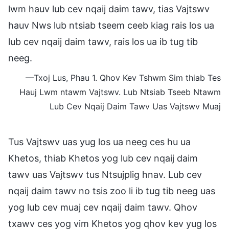
lwm hauv lub cev nqaij daim tawv, tias Vajtswv
hauv Nws lub ntsiab tseem ceeb kiag rais los ua
lub cev nqaij daim tawv, rais los ua ib tug tib
neeg.
—Txoj Lus, Phau 1. Qhov Kev Tshwm Sim thiab Tes
Hauj Lwm ntawm Vajtswv. Lub Ntsiab Tseeb Ntawm
Lub Cev Nqaij Daim Tawv Uas Vajtswv Muaj
Tus Vajtswv uas yug los ua neeg ces hu ua
Khetos, thiab Khetos yog lub cev nqaij daim
tawv uas Vajtswv tus Ntsujplig hnav. Lub cev
nqaij daim tawv no tsis zoo li ib tug tib neeg uas
yog lub cev muaj cev nqaij daim tawv. Qhov
txawv ces yog vim Khetos yog qhov kev yug los