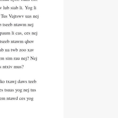
lub siab li. Yog li
: Tus Vajtswv uas nej
b tseeb ntawm nej
paum li cas, ces nej
 tseeb ntawm qhov
ab ua twb zoo xav
wm sim rau nej? Nej
as ntxiv mus?
 ko txawj daws teeb
 tsuas yog nej tus
eem ntawd ces yog