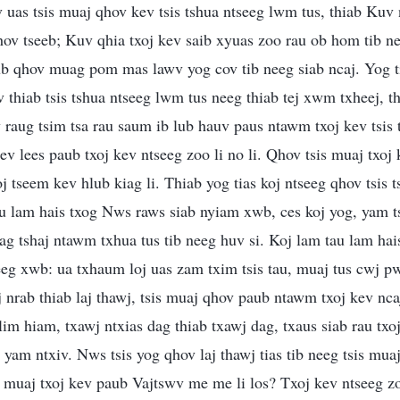
 uas tsis muaj qhov kev tsis tshua ntseeg lwm tus, thiab Kuv
qhov tseeb; Kuv qhia txoj kev saib xyuas zoo rau ob hom tib n
b qhov muag pom mas lawv yog cov tib neeg siab ncaj. Yog ti
 thiab tsis tshua ntseeg lwm tus neeg thiab tej xwm txheej, thi
raug tsim tsa rau saum ib lub hauv paus ntawm txoj kev tsis
eev lees paub txoj kev ntseeg zoo li no li. Qhov tsis muaj txoj 
j tseem kev hlub kiag li. Thiab yog tias koj ntseeg qhov tsis 
u lam hais txog Nws raws siab nyiam xwb, ces koj yog, yam t
 dag tshaj ntawm txhua tus tib neeg huv si. Koj lam tau lam ha
neeg xwb: ua txhaum loj uas zam txim tsis tau, muaj tus cwj p
j nrab thiab laj thawj, tsis muaj qhov paub ntawm txoj kev nca
 lim hiam, txawj ntxias dag thiab txawj dag, txaus siab rau tx
u yam ntxiv. Nws tsis yog qhov laj thawj tias tib neeg tsis muaj
 muaj txoj kev paub Vajtswv me me li los? Txoj kev ntseeg zo