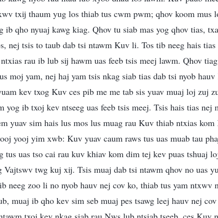
txwv txij thaum yug los thiab tus cwm pwm; qhov koom mus lo
g ib qho nyuaj kawg kiag. Qhov tu siab mas yog qhov tias, t
s, nej tsis to taub dab tsi ntawm Kuv li. Tos tib neeg hais tia
ntxias rau ib lub sij hawm uas feeb tsis meej lawm. Qhov tiag,
 tus moj yam, nej haj yam tsis nkag siab tias dab tsi nyob hau
 yuam kev txog Kuv ces pib me me tab sis yuav muaj loj zuj zus
 yog ib txoj kev ntseeg uas feeb tsis meej. Tsis hais tias nej
eem yuav sim hais lus mos lus muag rau Kuv thiab ntxias kom
 yooj yooj yim xwb: Kuv yuav caum raws tus uas muab tau phaj
g tus uas tso cai rau kuv khiav kom dim tej kev puas tshuaj l
ug Vajtswv twg kuj xij. Tsis muaj dab tsi ntawm qhov no uas y
ib neeg zoo li no nyob hauv nej cov ko, thiab tus yam ntxwv 
ub, muaj ib qho kev sim seb muaj pes tsawg leej hauv nej cov
tawm txoj kev nkag siab rau Nws lub ntsiab tseeb, ces Kuv nt