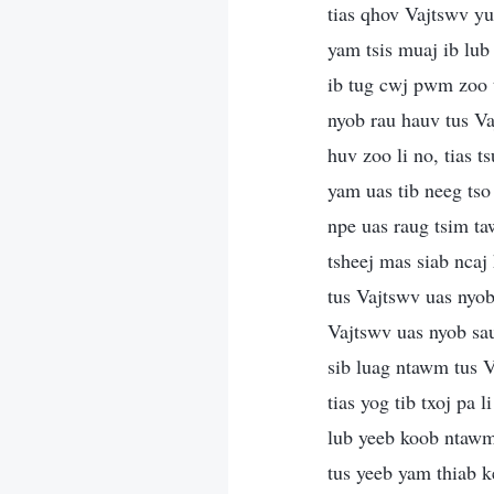
tias qhov Vajtswv yu
yam tsis muaj ib lub 
ib tug cwj pwm zoo t
nyob rau hauv tus Va
huv zoo li no, tias 
yam uas tib neeg tso
npe uas raug tsim t
tsheej mas siab ncaj
tus Vajtswv uas nyob
Vajtswv uas nyob sau
sib luag ntawm tus V
tias yog tib txoj p
lub yeeb koob ntawm 
tus yeeb yam thiab k