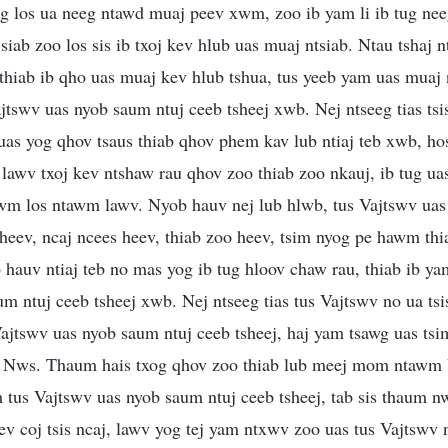
g los ua neeg ntawd muaj peev xwm, zoo ib yam li ib tug nee
siab zoo los sis ib txoj kev hlub uas muaj ntsiab. Ntau tshaj n
hiab ib qho uas muaj kev hlub tshua, tus yeeb yam uas muaj 
jtswv uas nyob saum ntuj ceeb tsheej xwb. Nej ntseeg tias ts
tsuas yog qhov tsaus thiab qhov phem kav lub ntiaj teb xwb, ho
 lawv txoj kev ntshaw rau qhov zoo thiab zoo nkauj, ib tug u
awm los ntawm lawv. Nyob hauv nej lub hlwb, tus Vajtswv uas
 heev, ncaj ncees heev, thiab zoo heev, tsim nyog pe hawm th
 hauv ntiaj teb no mas yog ib tug hloov chaw rau, thiab ib 
m ntuj ceeb tsheej xwb. Nej ntseeg tias tus Vajtswv no ua tsis
ajtswv uas nyob saum ntuj ceeb tsheej, haj yam tsawg uas ts
a li Nws. Thaum hais txog qhov zoo thiab lub meej mom ntawm
tus Vajtswv uas nyob saum ntuj ceeb tsheej, tab sis thaum nw
ev coj tsis ncaj, lawv yog tej yam ntxwv zoo uas tus Vajtswv 