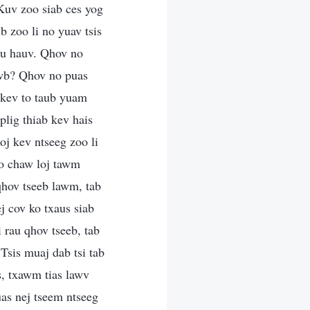
 Kuv zoo siab ces yog
b zoo li no yuav tsis
rau hauv. Qhov no
xwb? Qhov no puas
 kev to taub yuam
lig thiab kev hais
oj kev ntseeg zoo li
ho chaw loj tawm
hov tseeb lawm, tab
j cov ko txaus siab
i rau qhov tseeb, tab
Tsis muaj dab tsi tab
us, txawm tias lawv
uas nej tseem ntseeg