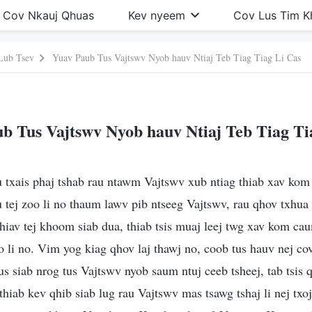
Cov Nkauj Qhuas
Kev nyeem
Cov Lus Tim 
Lub Tsev
Yuav Paub Tus Vajtswv Nyob hauv Ntiaj Teb Tiag Tiag Li Cas
b Tus Vajtswv Nyob hauv Ntiaj Teb Tiag Ti
u txais phaj tshab rau ntawm Vajtswv xub ntiag thiab xav ko
au tej zoo li no thaum lawv pib ntseeg Vajtswv, rau qhov txhua
hiav tej khoom siab dua, thiab tsis muaj leej twg xav kom ca
o li no. Vim yog kiag qhov laj thawj no, coob tus hauv nej cov
s siab nrog tus Vajtswv nyob saum ntuj ceeb tsheej, tab tsis q
thiab kev qhib siab lug rau Vajtswv mas tsawg tshaj li nej txo