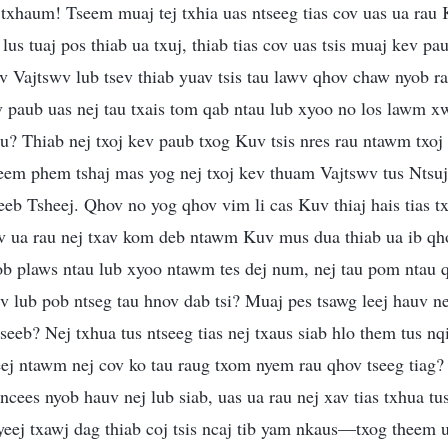
ev txhaum! Tseem muaj tej txhia uas ntseeg tias cov uas ua rau
lus tuaj pos thiab ua txuj, thiab tias cov uas tsis muaj kev pau
v Vajtswv lub tsev thiab yuav tsis tau lawv qhov chaw nyob 
ev paub uas nej tau txais tom qab ntau lub xyoo no los lawm 
u? Thiab nej txoj kev paub txog Kuv tsis nres rau ntawm txoj
eem phem tshaj mas yog nej txoj kev thuam Vajtswv tus Ntsujp
eb Tsheej. Qhov no yog qhov vim li cas Kuv thiaj hais tias tx
uav ua rau nej txav kom deb ntawm Kuv mus dua thiab ua ib q
 plaws ntau lub xyoo ntawm tes dej num, nej tau pom ntau q
v lub pob ntseg tau hnov dab tsi? Muaj pes tsawg leej hauv ne
seeb? Nej txhua tus ntseeg tias nej txaus siab hlo them tus nq
eej ntawm nej cov ko tau raug txom nyem rau qhov tseeg tiag? 
j ncees nyob hauv nej lub siab, uas ua rau nej xav tias txhua t
, yeej txawj dag thiab coj tsis ncaj tib yam nkaus—txog theem 