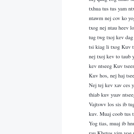
txhua tus tus yam n
ntawm nej cov ko yo
txog nej ntau heev lo
tug twg txoj kev dag 
tsi kiag li txog Kuv
nej txoj kev to taub
kev ntseeg Kuv tseem
Kuv hos, nej haj ts
Nej tej kev xav ces
thiab kuv yuav ntsee
Vajtswv los sis ib t
kuv. Muaj coob tus t
Yog tias, muaj ib hn
rau Khetos vim yog n