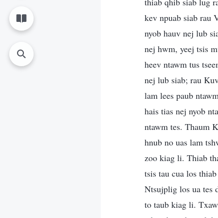
thiab qhib siab lug r
kev npuab siab rau V
nyob hauv nej lub si
nej hwm, yeej tsis m
heev ntawm tus tsee
nej lub siab; rau Kuv
lam lees paub ntawm
hais tias nej nyob n
ntawm tes. Thaum Kuv
hnub no uas lam tshw
zoo kiag li. Thiab th
tsis tau cua los thi
Ntsujplig los ua tes 
to taub kiag li. Txa