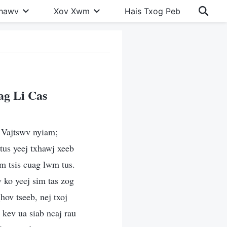
Khawv
Xov Xwm
Hais Txog Peb
ag Li Cas
m Vajtswv nyiam;
 tus yeej txhawj xeeb
um tsis cuag lwm tus.
 ko yeej sim tas zog
hov tseeb, nej txoj
j kev ua siab ncaj rau