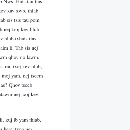
ub Nws. Hais tau tias,
 kev xav xwb, thiab
ab sis tsis tau pom
b nej txoj kev hlub
v hlub txhais tias
im li. Tab sis nej
tawm qhov no lawm.
s rau txoj kev hlub,
s moj yam, nej tseem
cas? Qhov tseeb
ntawm nej txoj kev
i, kuj ib yam thiab,
j heev txog nej