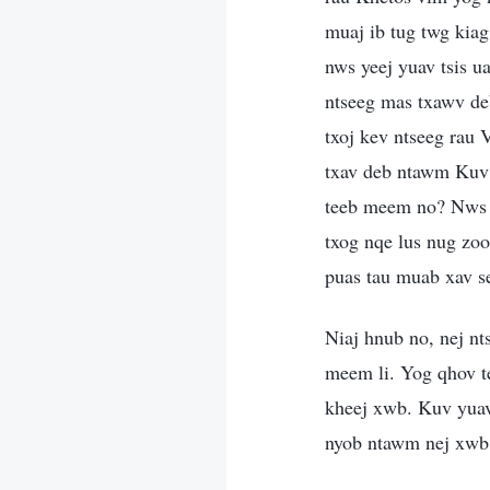
muaj ib tug twg kiag
nws yeej yuav tsis u
ntseeg mas txawv deb
txoj kev ntseeg rau 
txav deb ntawm Kuv 
teeb meem no? Nws m
txog nqe lus nug zo
puas tau muab xav se
Niaj hnub no, nej nt
meem li. Yog qhov t
kheej xwb. Kuv yuav
nyob ntawm nej xwb