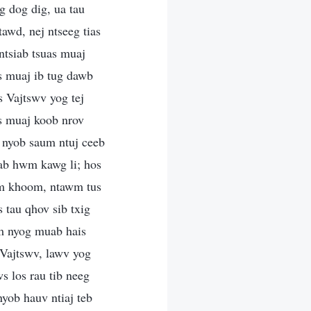
g dog dig, ua tau
tawd, nej ntseeg tias
ntsiab tsuas muaj
is muaj ib tug dawb
s Vajtswv yog tej
as muaj koob nrov
 nyob saum ntuj ceeb
iab hwm kawg li; hos
yam khoom, ntawm tus
 tau qhov sib txig
im nyog muab hais
 Vajtswv, lawv yog
s los rau tib neeg
nyob hauv ntiaj teb