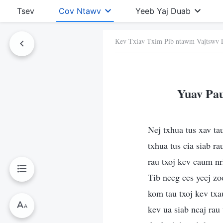
Tsev
Cov Ntawv
Yeeb Yaj Duab
Kev Txiav Txim Pib ntawm Vajtswv 
Ntawv No
Yuav Pau
Nej txhua tus xav ta
txhua tus cia siab r
rau txoj kev caum nr
Tib neeg ces yeej zo
kom tau txoj kev txau
kev ua siab ncaj rau 