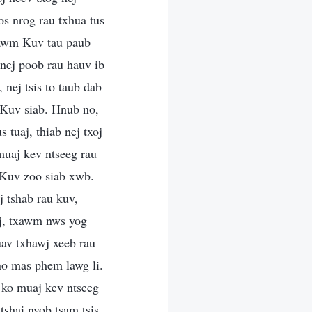
s nrog rau txhua tus
xawm Kuv tau paub
s nej poob rau hauv ib
 nej tsis to taub dab
v Kuv siab. Hnub no,
 tuaj, thiab nej txoj
 muaj kev ntseeg rau
 Kuv zoo siab xwb.
 tshab rau kuv,
oj, txawm nws yog
uav txhawj xeeb rau
no mas phem lawg li.
 ko muaj kev ntseeg
shai nyob tsam tsis