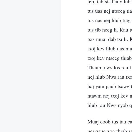
teb, tab sis hauv lub
tus uas nej ntseeg t
tus uas nej hlub tia
tus tib neeg li. Rau
tsis muaj dab tsi li.
txoj kev hlub uas mu
txoj kev ntseeg thi
Thaum nws los rau tx
nej hlub Nws rau tx
haj yam paub tsawg t
ntawm nej txoj kev 
hlub rau Nws nyob 
Muaj coob tus tau ca
nej qaug zog thiab 