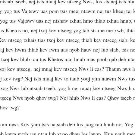
 ntsiab tseeb, nej tsis muaj kev ntseeg Nws, los sis nej tsis hl
iag yog tus Vajtswv uas pom tsis meej ntawm nej tus kheej tej
g yog tus Vajtswv uas nej ntshaw txhua hmo thiab txhua hnub, t
 tus Khetos no, nej txoj kev ntseeg yog tab sis me me xwb, thia
 Kev ntseeg txhais tias txoj kev ntseeg thiab kev ntseeg siab; ke
aj kev hwm thiab kev fwm uas nyob hauv nej lub siab, tsis nca
ab txoj kev hlub rau tus Khetos niaj hnub mas poob qab deb n
oj kev ntseeg, nej muaj kev ntseeg Nws li cas? Thaum nws lo
oj kev twg? Nej tsis muaj kev to taub yooj yim ntawm Nws tu
xog Nws lub ntsiab tseeb, yog li nej muaj kev ntseeg Nws li 
ntseeg Nws nyob qhov twg? Nej hlub Nws li cas? Qhov tseeb 
qhov twg?
um raws Kuv yam tsis ua siab deb los txog rau hnub no. Yog l
sab kawg nyob rau ntau lub xyoo dhau los lawm. Kuv paub mee