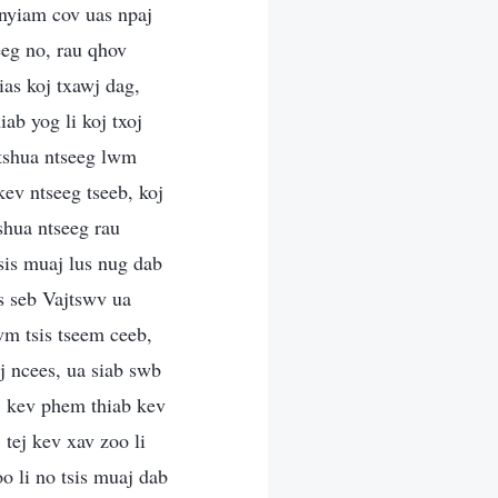
 nyiam cov uas npaj
eeg no, rau qhov
as koj txawj dag,
ab yog li koj txoj
 tshua ntseeg lwm
kev ntseeg tseeb, koj
tshua ntseeg rau
sis muaj lus nug dab
is seb Vajtswv ua
wm tsis tseem ceeb,
j ncees, ua siab swb
oj kev phem thiab kev
 tej kev xav zoo li
o li no tsis muaj dab