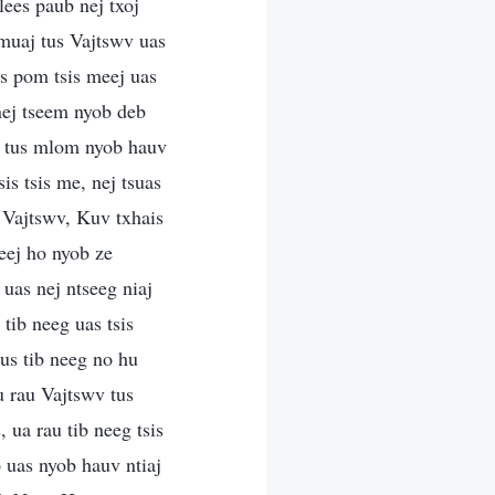
lees paub nej txoj
 muaj tus Vajtswv uas
as pom tsis meej uas
nej tseem nyob deb
g tus mlom nyob hauv
sis tsis me, nej tsuas
 Vajtswv, Kuv txhais
eej ho nyob ze
uas nej ntseeg niaj
tib neeg uas tsis
tus tib neeg no hu
u rau Vajtswv tus
, ua rau tib neeg tsis
o uas nyob hauv ntiaj