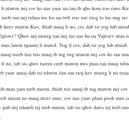
 li ntawm nej cov ko uas yuav ua tau ib qho kom zoo raws Kuv 
a mob rau nej txhua tus los ua twb zoo xav txog lo lus nug no
 heev ntawm Kuv, thiab muaj li no, ces dab tsi yog lub ntsia
Vajtswv? Qhov nej ntseeg rau nej tus uas hu ua Vajtswv ntau n
mus lawm npaum li ntawd. Yog li ces, dab tsi yog lub ntsiab
uaj tseeb tias tsis muaj ib tug twg ntawm nej cov ko tau mu
o li no, tab sis qhov tseem ceeb ntawm nws puas tau muaj tsh
b yuav muaj dab tsi tshwm sim rau txoj kev ntseeg li no txu
sib ntau yam teeb meem, thiab tsis muaj ib tug ntawm nej cov
eeb meem no muaj ntxiv mus, cov uas yuav plam poob mus ces
 pab nej tshawb tej teeb meem, tab sis qhov daws tej teeb m
.