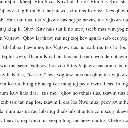
au nej tus kheej. Vim li cas Kuv hais li no? Vim tias Kuv tsis 
ajtswv kiag li thiab, tshaj ntawd, vim tias Kuv tsis lees qhov
ab. Hais tau tias, tus Vajtswv uas nej pe hawm, tus Vajtswv u
uaj kiag li. Qhov Kuv hais tau li no meej tseeb mas vim yog 
m Vajtswv. Qhov laj thawj rau nej txoj kev npuab siab ces yo
, tib lub sij hawm no, tus Vajtswv uas nej saib rau tsis loj los 
 tej lus xwb. Thaum Kuv hais tias nej tseem nyob deb ntawm
tawm tus tseem Vajtswv, hos zoo li tus Vajtswv uas pom tsis m
 hais tias, “tsis loj,” nws yog taw mus rau qhov tus Vajtswv 
m los ua ib tug tib neeg tsis muaj tej peev xwm li cas, ib tug 
aum Kuv hais tias, “tsis me,” qhov no txhais tias, txawm tias 
ab txib tsis tau nag los, txawm li cas los Nws muaj peev xwm h
dej num uas ua rau lub ntuj thiab lub ntiaj teb co ntseeg nkaws
wv heev li, nej txhua tus yeej mloog lus heev rau tus Khetos n