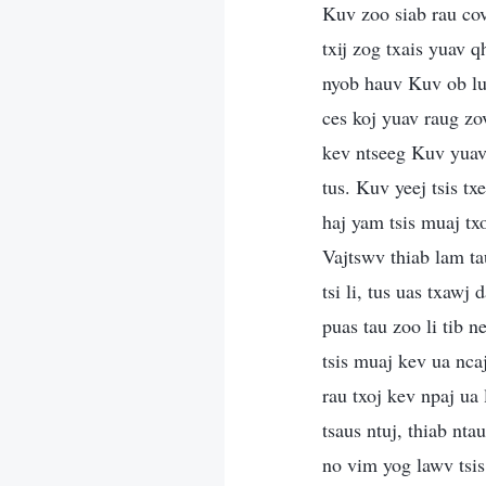
Kuv zoo siab rau cov
txij zog txais yuav 
nyob hauv Kuv ob lu
ces koj yuav raug zov
kev ntseeg Kuv yuav 
tus. Kuv yeej tsis tx
haj yam tsis muaj txo
Vajtswv thiab lam ta
tsi li, tus uas txawj
puas tau zoo li tib 
tsis muaj kev ua nca
rau txoj kev npaj ua
tsaus ntuj, thiab nta
no vim yog lawv tsis