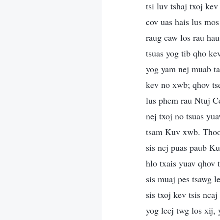
tsi luv tshaj txoj k
cov uas hais lus mos 
raug caw los rau hau
tsuas yog tib qho k
yog yam nej muab ta
kev no xwb; qhov ts
lus phem rau Ntuj Ce
nej txoj no tsuas y
tsam Kuv xwb. Thoob
sis nej puas paub Ku
hlo txais yuav qhov t
sis muaj pes tsawg l
sis txoj kev tsis nca
yog leej twg los xij