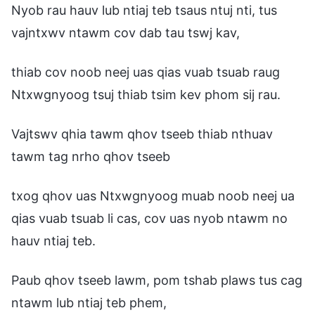
Nyob rau hauv lub ntiaj teb tsaus ntuj nti, tus
vajntxwv ntawm cov dab tau tswj kav,
thiab cov noob neej uas qias vuab tsuab raug
Ntxwgnyoog tsuj thiab tsim kev phom sij rau.
Vajtswv qhia tawm qhov tseeb thiab nthuav
tawm tag nrho qhov tseeb
txog qhov uas Ntxwgnyoog muab noob neej ua
qias vuab tsuab li cas, cov uas nyob ntawm no
hauv ntiaj teb.
Paub qhov tseeb lawm, pom tshab plaws tus cag
ntawm lub ntiaj teb phem,