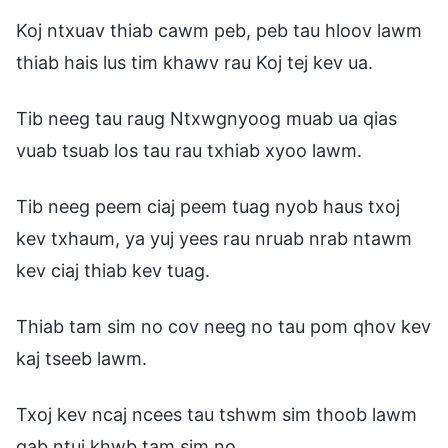
Koj ntxuav thiab cawm peb, peb tau hloov lawm
thiab hais lus tim khawv rau Koj tej kev ua.
Tib neeg tau raug Ntxwgnyoog muab ua qias
vuab tsuab los tau rau txhiab xyoo lawm.
Tib neeg peem ciaj peem tuag nyob haus txoj
kev txhaum, ya yuj yees rau nruab nrab ntawm
kev ciaj thiab kev tuag.
Thiab tam sim no cov neeg no tau pom qhov kev
kaj tseeb lawm.
Txoj kev ncaj ncees tau tshwm sim thoob lawm
qab ntuj khwb tam sim no,