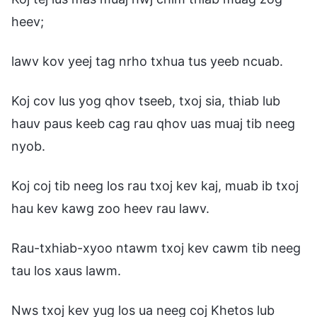
heev;
lawv kov yeej tag nrho txhua tus yeeb ncuab.
Koj cov lus yog qhov tseeb, txoj sia, thiab lub
hauv paus keeb cag rau qhov uas muaj tib neeg
nyob.
Koj coj tib neeg los rau txoj kev kaj, muab ib txoj
hau kev kawg zoo heev rau lawv.
Rau-txhiab-xyoo ntawm txoj kev cawm tib neeg
tau los xaus lawm.
Nws txoj kev yug los ua neeg coj Khetos lub