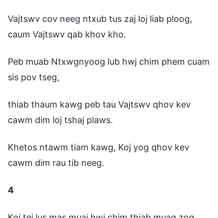
Vajtswv cov neeg ntxub tus zaj loj liab ploog,
caum Vajtswv qab khov kho.
Peb muab Ntxwgnyoog lub hwj chim phem cuam
sis pov tseg,
thiab thaum kawg peb tau Vajtswv qhov kev
cawm dim loj tshaj plaws.
Khetos ntawm tiam kawg, Koj yog qhov kev
cawm dim rau tib neeg.
4
Koj tej lus mas muaj hwj chim thiab muag zog