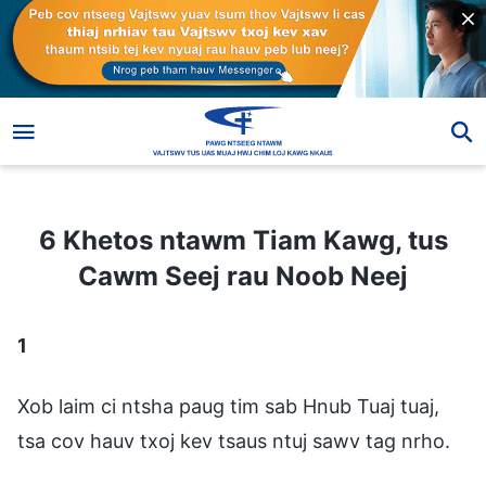
6 Khetos ntawm Tiam Kawg, tus Cawm Seej rau Noob Neej
6 Khetos ntawm Tiam Kawg, tus
Cawm Seej rau Noob Neej
1
Xob laim ci ntsha paug tim sab Hnub Tuaj tuaj,
tsa cov hauv txoj kev tsaus ntuj sawv tag nrho.