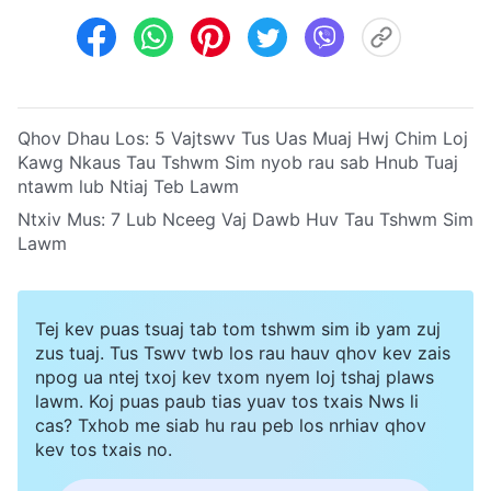
Qhov Dhau Los:
5 Vajtswv Tus Uas Muaj Hwj Chim Loj
Kawg Nkaus Tau Tshwm Sim nyob rau sab Hnub Tuaj
ntawm lub Ntiaj Teb Lawm
Ntxiv Mus:
7 Lub Nceeg Vaj Dawb Huv Tau Tshwm Sim
Lawm
Tej kev puas tsuaj tab tom tshwm sim ib yam zuj
zus tuaj. Tus Tswv twb los rau hauv qhov kev zais
npog ua ntej txoj kev txom nyem loj tshaj plaws
lawm. Koj puas paub tias yuav tos txais Nws li
cas? Txhob me siab hu rau peb los nrhiav qhov
kev tos txais no.