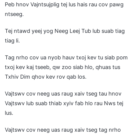
Peb hnov Vajntsujplig tej lus hais rau cov pawg
ntseeg.
Tej ntawd yeej yog Neeg Leej Tub lub suab tiag
tiag li.
Tag nrho cov ua nyob hauv txoj kev tu siab pom
txoj kev kaj tseeb, qw zoo siab hlo, qhuas tus
Txhiv Dim qhov kev rov qab los.
Vajtswv cov neeg uas raug xaiv tseg tau hnov
Vajtswv lub suab thiab xyiv fab hlo rau Nws tej
lus.
Vajtswv cov neeg uas raug xaiv tseg tag nrho