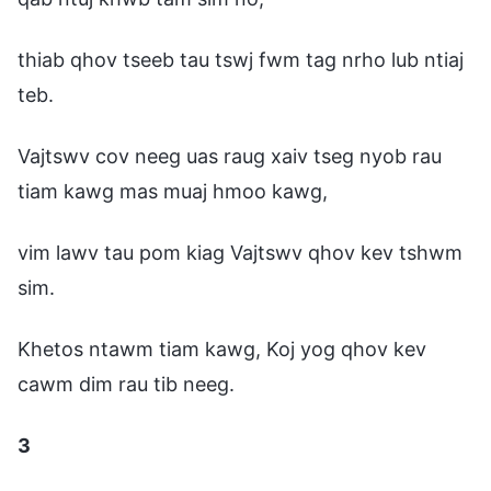
thiab qhov tseeb tau tswj fwm tag nrho lub ntiaj
teb.
Vajtswv cov neeg uas raug xaiv tseg nyob rau
tiam kawg mas muaj hmoo kawg,
vim lawv tau pom kiag Vajtswv qhov kev tshwm
sim.
Khetos ntawm tiam kawg, Koj yog qhov kev
cawm dim rau tib neeg.
3