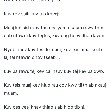
Kuv rov saib kuv tus kheej:
Muaj lub siab xav tau qee yam nkaum rawv tom
qab ntawm kuv tej lus, kuv dag heev dhau lawm.
Nyob hauv kuv tes dej num, kuv tsis muaj keeb
laj fai ntawm qhov tseeb li,
kuv ua raws tej kev cai hauv kuv tej kev ua xwb.
Kuv tsis muaj kev hlub rau cov kwv tij thiab nkauj
muam,
Kuv ces yeej khav thiab siab hlob tib si.