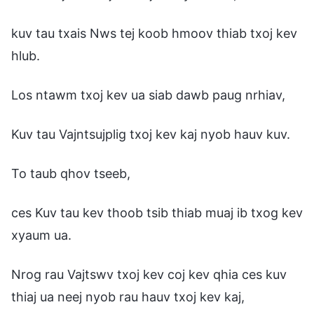
kuv tau txais Nws tej koob hmoov thiab txoj kev
hlub.
Los ntawm txoj kev ua siab dawb paug nrhiav,
Kuv tau Vajntsujplig txoj kev kaj nyob hauv kuv.
To taub qhov tseeb,
ces Kuv tau kev thoob tsib thiab muaj ib txog kev
xyaum ua.
Nrog rau Vajtswv txoj kev coj kev qhia ces kuv
thiaj ua neej nyob rau hauv txoj kev kaj,