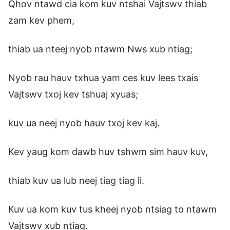
Qhov ntawd cia kom kuv ntshai Vajtswv thiab
zam kev phem,
thiab ua nteej nyob ntawm Nws xub ntiag;
Nyob rau hauv txhua yam ces kuv lees txais
Vajtswv txoj kev tshuaj xyuas;
kuv ua neej nyob hauv txoj kev kaj.
Kev yaug kom dawb huv tshwm sim hauv kuv,
thiab kuv ua lub neej tiag tiag li.
Kuv ua kom kuv tus kheej nyob ntsiag to ntawm
Vajtswv xub ntiag.