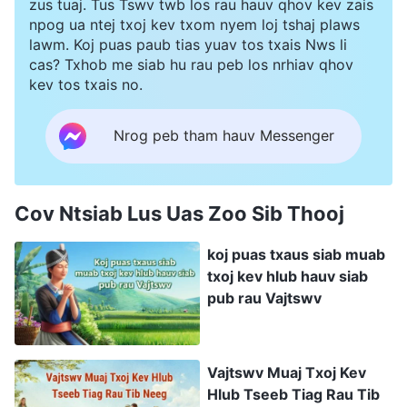
zus tuaj. Tus Tswv twb los rau hauv qhov kev zais
npog ua ntej txoj kev txom nyem loj tshaj plaws
lawm. Koj puas paub tias yuav tos txais Nws li
cas? Txhob me siab hu rau peb los nrhiav qhov
kev tos txais no.
Nrog peb tham hauv Messenger
Cov Ntsiab Lus Uas Zoo Sib Thooj
koj puas txaus siab muab
txoj kev hlub hauv siab
pub rau Vajtswv
Vajtswv Muaj Txoj Kev
Hlub Tseeb Tiag Rau Tib