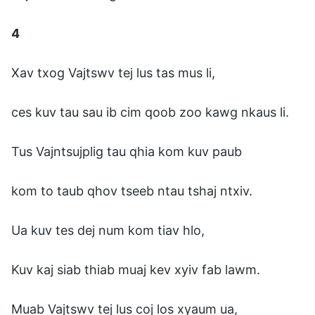
4
Xav txog Vajtswv tej lus tas mus li,
ces kuv tau sau ib cim qoob zoo kawg nkaus li.
Tus Vajntsujplig tau qhia kom kuv paub
kom to taub qhov tseeb ntau tshaj ntxiv.
Ua kuv tes dej num kom tiav hlo,
Kuv kaj siab thiab muaj kev xyiv fab lawm.
Muab Vajtswv tej lus coj los xyaum ua,