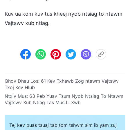
Kuv ua kom kuv tus kheej nyob ntsiag to ntawm
Vajtswv xub ntiag.
Qhov Dhau Los:
61 Kev Txhawb Zog ntawm Vajtswv
Txoj Kev Hlub
Ntxiv Mus:
63 Peb Yuav Tsum Nyob Ntsiag To Ntawm
Vajtswv Xub Ntiag Tas Mus Li Xwb
Tej kev puas tsuaj tab tom tshwm sim ib yam zuj