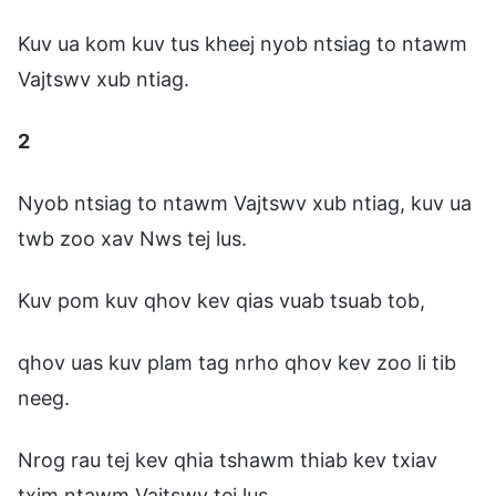
Kuv ua kom kuv tus kheej nyob ntsiag to ntawm
Vajtswv xub ntiag.
2
Nyob ntsiag to ntawm Vajtswv xub ntiag, kuv ua
twb zoo xav Nws tej lus.
Kuv pom kuv qhov kev qias vuab tsuab tob,
qhov uas kuv plam tag nrho qhov kev zoo li tib
neeg.
Nrog rau tej kev qhia tshawm thiab kev txiav
txim ntawm Vajtswv tej lus