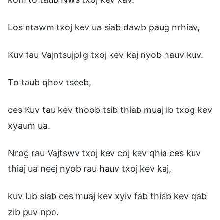
Los ntawm txoj kev ua siab dawb paug nrhiav,
Kuv tau Vajntsujplig txoj kev kaj nyob hauv kuv.
To taub qhov tseeb,
ces Kuv tau kev thoob tsib thiab muaj ib txog kev
xyaum ua.
Nrog rau Vajtswv txoj kev coj kev qhia ces kuv
thiaj ua neej nyob rau hauv txoj kev kaj,
kuv lub siab ces muaj kev xyiv fab thiab kev qab
zib puv npo.