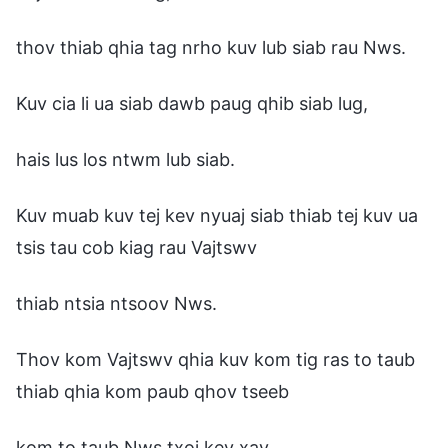
thov thiab qhia tag nrho kuv lub siab rau Nws.
Kuv cia li ua siab dawb paug qhib siab lug,
hais lus los ntwm lub siab.
Kuv muab kuv tej kev nyuaj siab thiab tej kuv ua
tsis tau cob kiag rau Vajtswv
thiab ntsia ntsoov Nws.
Thov kom Vajtswv qhia kuv kom tig ras to taub
thiab qhia kom paub qhov tseeb
kom to taub Nws txoj kev xav.