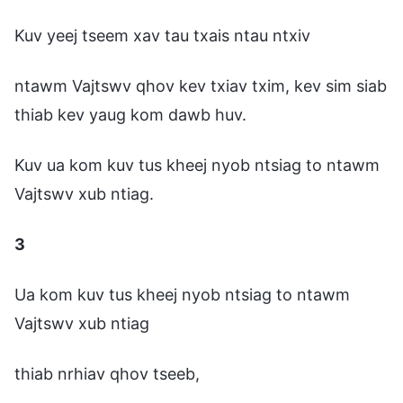
Kuv yeej tseem xav tau txais ntau ntxiv
ntawm Vajtswv qhov kev txiav txim, kev sim siab
thiab kev yaug kom dawb huv.
Kuv ua kom kuv tus kheej nyob ntsiag to ntawm
Vajtswv xub ntiag.
3
Ua kom kuv tus kheej nyob ntsiag to ntawm
Vajtswv xub ntiag
thiab nrhiav qhov tseeb,