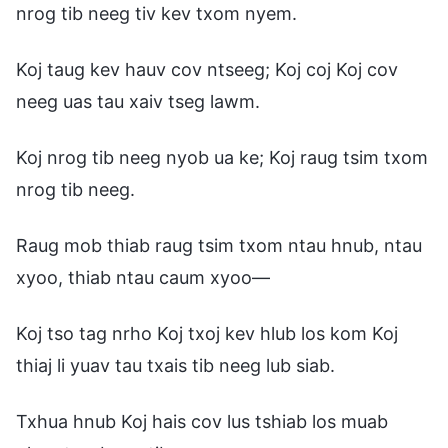
nrog tib neeg tiv kev txom nyem.
Koj taug kev hauv cov ntseeg; Koj coj Koj cov
neeg uas tau xaiv tseg lawm.
Koj nrog tib neeg nyob ua ke; Koj raug tsim txom
nrog tib neeg.
Raug mob thiab raug tsim txom ntau hnub, ntau
xyoo, thiab ntau caum xyoo—
Koj tso tag nrho Koj txoj kev hlub los kom Koj
thiaj li yuav tau txais tib neeg lub siab.
Txhua hnub Koj hais cov lus tshiab los muab