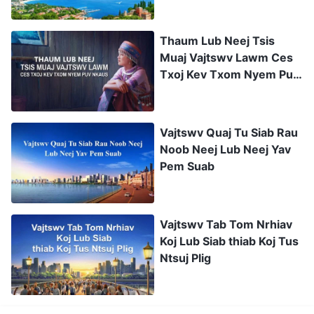
Thaum Lub Neej Tsis
Muaj Vajtswv Lawm Ces
Txoj Kev Txom Nyem Puv
Nkaus
Vajtswv Quaj Tu Siab Rau
Noob Neej Lub Neej Yav
Pem Suab
Vajtswv Tab Tom Nrhiav
Koj Lub Siab thiab Koj Tus
Ntsuj Plig