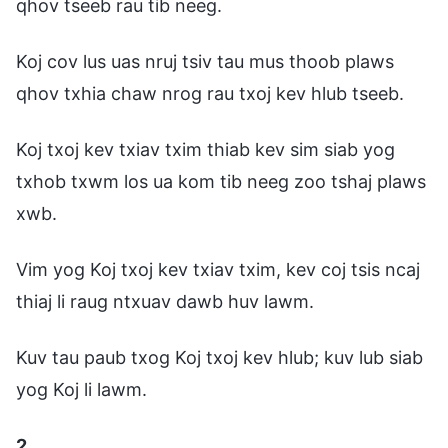
qhov tseeb rau tib neeg.
Koj cov lus uas nruj tsiv tau mus thoob plaws
qhov txhia chaw nrog rau txoj kev hlub tseeb.
Koj txoj kev txiav txim thiab kev sim siab yog
txhob txwm los ua kom tib neeg zoo tshaj plaws
xwb.
Vim yog Koj txoj kev txiav txim, kev coj tsis ncaj
thiaj li raug ntxuav dawb huv lawm.
Kuv tau paub txog Koj txoj kev hlub; kuv lub siab
yog Koj li lawm.
2