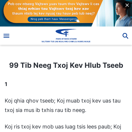
99 Tib Neeg Txoj Kev Hlub Tseeb
99 Tib Neeg Txoj Kev Hlub Tseeb
1
Koj qhia qhov tseeb; Koj muab txoj kev uas tau
txoj sia mus ib txhis rau tib neeg.
Koj ris txoj kev mob uas luag tsis lees paub; Koj