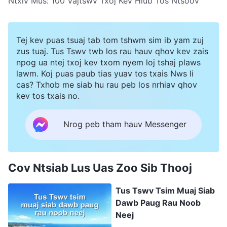
Ntxiv Mus:
100 Vajtswv Txoj Kev Hlub Tos Ntsoov
Tej kev puas tsuaj tab tom tshwm sim ib yam zuj
zus tuaj. Tus Tswv twb los rau hauv qhov kev zais
npog ua ntej txoj kev txom nyem loj tshaj plaws
lawm. Koj puas paub tias yuav tos txais Nws li
cas? Txhob me siab hu rau peb los nrhiav qhov
kev tos txais no.
Nrog peb tham hauv Messenger
Cov Ntsiab Lus Uas Zoo Sib Thooj
Tus Tswv Tsim Muaj Siab
Dawb Paug Rau Noob
Neej