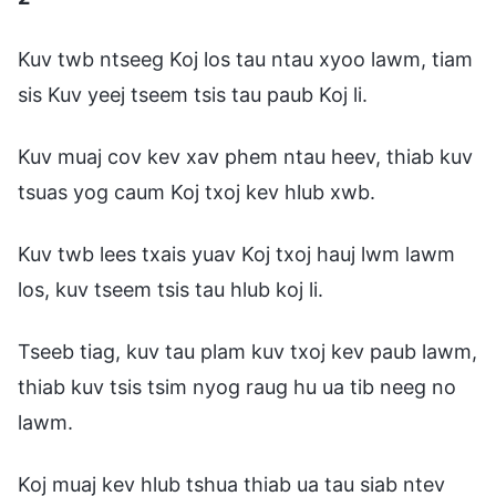
Kuv twb ntseeg Koj los tau ntau xyoo lawm, tiam
sis Kuv yeej tseem tsis tau paub Koj li.
Kuv muaj cov kev xav phem ntau heev, thiab kuv
tsuas yog caum Koj txoj kev hlub xwb.
Kuv twb lees txais yuav Koj txoj hauj lwm lawm
los, kuv tseem tsis tau hlub koj li.
Tseeb tiag, kuv tau plam kuv txoj kev paub lawm,
thiab kuv tsis tsim nyog raug hu ua tib neeg no
lawm.
Koj muaj kev hlub tshua thiab ua tau siab ntev