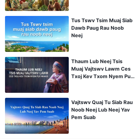
Tus Tswv Tsim Muaj Siab
Dawb Paug Rau Noob
Neej
Thaum Lub Neej Tsis
Muaj Vajtswv Lawm Ces
Txoj Kev Txom Nyem Puv
Nkaus
Vajtswv Quaj Tu Siab Rau
Noob Neej Lub Neej Yav
Pem Suab