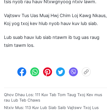
tsis nyob rau hauv Ntxwgnyoog ntxiv lawm.
Vajtswv Tus Uas Muaj Hwj Chim Loj Kawg Nkaus,
Koj yog txoj kev hlub nyob hauv kuv lub siab.
Lub suab hauv lub siab ntawm ib tug uas raug
tsim tawm los.
Qhov Dhau Los:
111 Kuv Tab Tom Taug Txoj Kev mus
rau Lub Teb Chaws
Ntxiv Mus:
113 Kuv Lub Siab Saib Vajtswv Txoj Lus