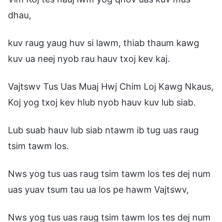
dhau,
kuv raug yaug huv si lawm, thiab thaum kawg
kuv ua neej nyob rau hauv txoj kev kaj.
Vajtswv Tus Uas Muaj Hwj Chim Loj Kawg Nkaus,
Koj yog txoj kev hlub nyob hauv kuv lub siab.
Lub suab hauv lub siab ntawm ib tug uas raug
tsim tawm los.
Nws yog tus uas raug tsim tawm los tes dej num
uas yuav tsum tau ua los pe hawm Vajtswv,
Nws yog tus uas raug tsim tawm los tes dej num