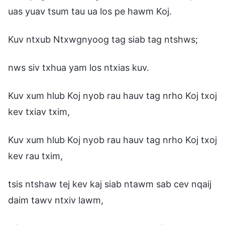
uas yuav tsum tau ua los pe hawm Koj.
Kuv ntxub Ntxwgnyoog tag siab tag ntshws;
nws siv txhua yam los ntxias kuv.
Kuv xum hlub Koj nyob rau hauv tag nrho Koj txoj
kev txiav txim,
Kuv xum hlub Koj nyob rau hauv tag nrho Koj txoj
kev rau txim,
tsis ntshaw tej kev kaj siab ntawm sab cev nqaij
daim tawv ntxiv lawm,