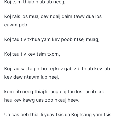
Koj tsim thiab hlub tib neeg,
Koj rais los muaj cev nqaij daim tawv dua los
cawm peb.
Koj tau tiv txhua yam kev poob ntsej muag,
Koj tau tiv kev tsim txom,
Koj tau saj tag nrho tej kev qab zib thiab kev iab
kev daw ntawm lub neej,
kom tib neeg thiaj li raug coj tau los rau ib txoj
hau kev kawg uas zoo nkauj heev.
Ua cas peb thiaj li yuav tsis ua Koj tsaug yam tsis