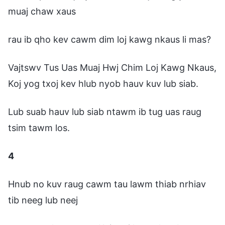
muaj chaw xaus
rau ib qho kev cawm dim loj kawg nkaus li mas?
Vajtswv Tus Uas Muaj Hwj Chim Loj Kawg Nkaus,
Koj yog txoj kev hlub nyob hauv kuv lub siab.
Lub suab hauv lub siab ntawm ib tug uas raug
tsim tawm los.
4
Hnub no kuv raug cawm tau lawm thiab nrhiav
tib neeg lub neej