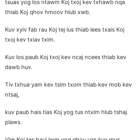
tsuas yog los ntawm Koj txoj kev txhawb nqa
thiab Koj qhov hmoov hlub xwb.
Kuv xyiv fab rau Koj tej lus thiab lees txais Koj
txoj kev txiav txim.
Kuv los paub Koj txoj kev ncaj ncees thiab kev
dawb huv.
Tiv txhua yam kev tsim txom thiab kev mob kev
ntsaj,
kuv paub hais tias Koj yog tus ntxim hlub tshaj
plaws.
Vim Koj tes hauj lwm yog qhov uas kuv mus