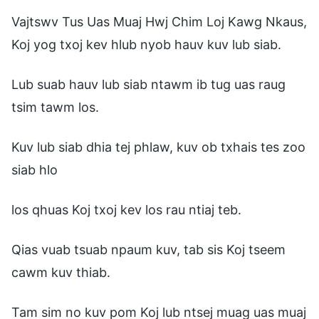
Vajtswv Tus Uas Muaj Hwj Chim Loj Kawg Nkaus,
Koj yog txoj kev hlub nyob hauv kuv lub siab.
Lub suab hauv lub siab ntawm ib tug uas raug
tsim tawm los.
Kuv lub siab dhia tej phlaw, kuv ob txhais tes zoo
siab hlo
los qhuas Koj txoj kev los rau ntiaj teb.
Qias vuab tsuab npaum kuv, tab sis Koj tseem
cawm kuv thiab.
Tam sim no kuv pom Koj lub ntsej muag uas muaj