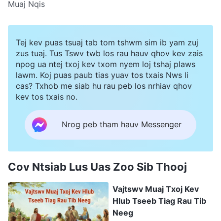
Muaj Nqis
Tej kev puas tsuaj tab tom tshwm sim ib yam zuj
zus tuaj. Tus Tswv twb los rau hauv qhov kev zais
npog ua ntej txoj kev txom nyem loj tshaj plaws
lawm. Koj puas paub tias yuav tos txais Nws li
cas? Txhob me siab hu rau peb los nrhiav qhov
kev tos txais no.
Nrog peb tham hauv Messenger
Cov Ntsiab Lus Uas Zoo Sib Thooj
Vajtswv Muaj Txoj Kev
Hlub Tseeb Tiag Rau Tib
Neeg