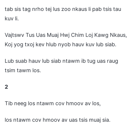
tab sis tag nrho tej lus zoo nkaus li pab tsis tau
kuv li.
Vajtswv Tus Uas Muaj Hwj Chim Loj Kawg Nkaus,
Koj yog txoj kev hlub nyob hauv kuv lub siab.
Lub suab hauv lub siab ntawm ib tug uas raug
tsim tawm los.
2
Tib neeg los ntawm cov hmoov av los,
los ntawm cov hmoov av uas tsis muaj sia.