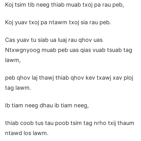
Koj tsim tib neeg thiab muab txoj pa rau peb,
Koj yuav txoj pa ntawm txoj sia rau peb.
Cas yuav tu siab ua luaj rau qhov uas
Ntxwgnyoog muab peb uas qias vuab tsuab tag
lawm,
peb qhov laj thawj thiab qhov kev txawj xav ploj
tag lawm.
Ib tiam neeg dhau ib tiam neeg,
thiab coob tus tau poob tsim tag nrho txij thaum
ntawd los lawm.