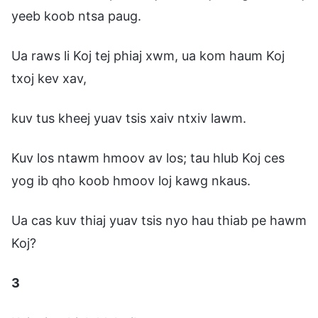
yeeb koob ntsa paug.
Ua raws li Koj tej phiaj xwm, ua kom haum Koj
txoj kev xav,
kuv tus kheej yuav tsis xaiv ntxiv lawm.
Kuv los ntawm hmoov av los; tau hlub Koj ces
yog ib qho koob hmoov loj kawg nkaus.
Ua cas kuv thiaj yuav tsis nyo hau thiab pe hawm
Koj?
3