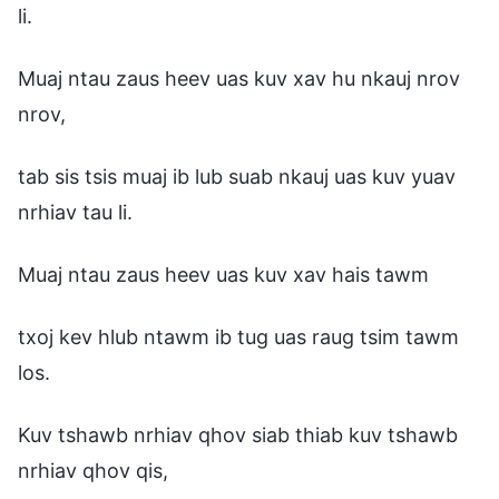
li.
Muaj ntau zaus heev uas kuv xav hu nkauj nrov
nrov,
tab sis tsis muaj ib lub suab nkauj uas kuv yuav
nrhiav tau li.
Muaj ntau zaus heev uas kuv xav hais tawm
txoj kev hlub ntawm ib tug uas raug tsim tawm
los.
Kuv tshawb nrhiav qhov siab thiab kuv tshawb
nrhiav qhov qis,