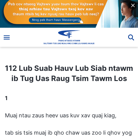
112 Lub Suab Hauv Lub Siab ntawm ib Tug Uas Raug Tsim Tawm Los
112 Lub Suab Hauv Lub Siab ntawm
ib Tug Uas Raug Tsim Tawm Los
1
Muaj ntau zaus heev uas kuv xav quaj kiag,
tab sis tsis muaj ib qho chaw uas zoo li qhov yog