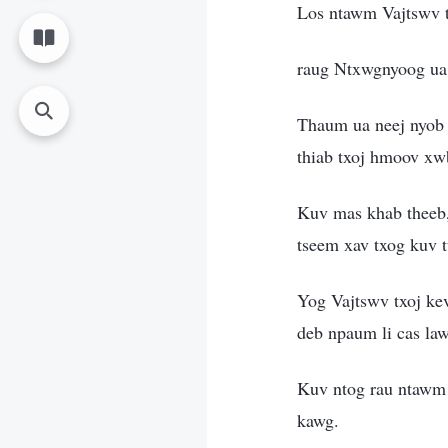
Los ntawm Vajtswv tx
raug Ntxwgnyoog ua l
Thaum ua neej nyob 
thiab txoj hmoov xw
Kuv mas khab theeb, q
tseem xav txog kuv tu
Yog Vajtswv txoj kev
deb npaum li cas la
Kuv ntog rau ntawm 
kawg.