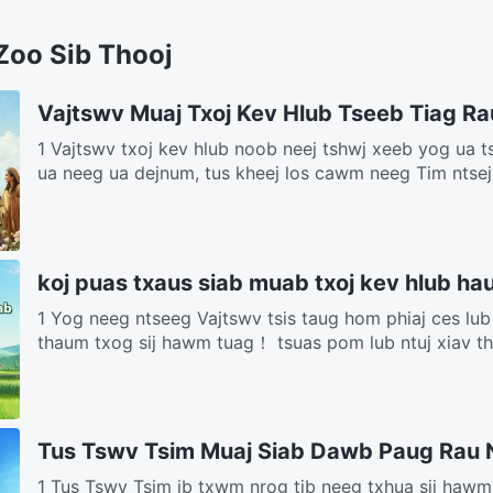
Zoo Sib Thooj
Vajtswv Muaj Txoj Kev Hlub Tseeb Tiag Ra
1 Vajtswv txoj kev hlub noob neej tshwj xeeb yog ua
ua neeg ua dejnum, tus kheej los cawm neeg Tim ntsej 
koj puas txaus siab muab txoj kev hlub ha
1 Yog neeg ntseeg Vajtswv tsis taug hom phiaj ces lub 
thaum txog sij hawm tuag！ tsuas pom lub ntuj xiav thi
Tus Tswv Tsim Muaj Siab Dawb Paug Rau 
1 Tus Tswv Tsim ib txwm nrog tib neeg txhua sij haw