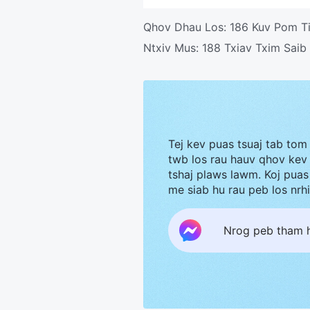
Qhov Dhau Los:
186 Kuv Pom Ti
Ntxiv Mus:
188 Txiav Txim Saib
Tej kev puas tsuaj tab tom
twb los rau hauv qhov kev 
tshaj plaws lawm. Koj puas
me siab hu rau peb los nrh
Nrog peb tham 