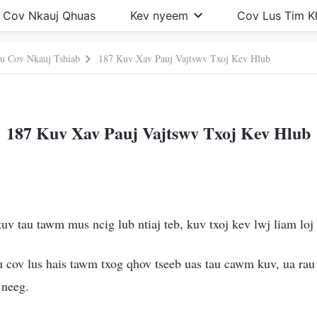
Cov Nkauj Qhuas
Kev nyeem
Cov Lus Tim 
u Cov Nkauj Tshiab
187 Kuv Xav Pauj Vajtswv Txoj Kev Hlub
187 Kuv Xav Pauj Vajtswv Txoj Kev Hlub
uv tau tawm mus ncig lub ntiaj teb, kuv txoj kev lwj liam loj
u cov lus hais tawm txog qhov tseeb uas tau cawm kuv, ua rau
 neeg.