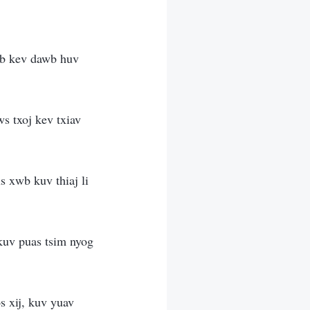
ab kev dawb huv
s txoj kev txiav
s xwb kuv thiaj li
 kuv puas tsim nyog
s xij, kuv yuav