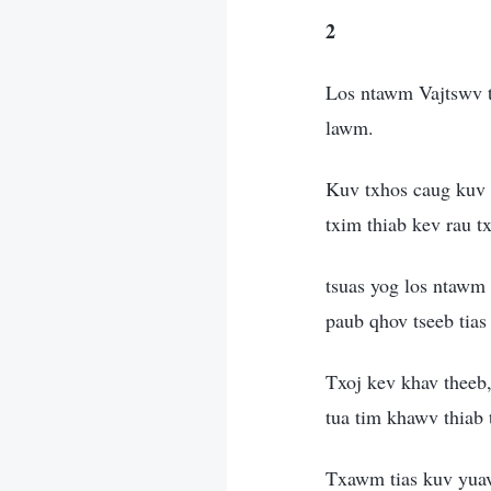
2
Los ntawm Vajtswv t
lawm.
Kuv txhos caug kuv t
txim thiab kev rau t
tsuas yog los ntawm 
paub qhov tseeb tias 
Txoj kev khav theeb,
tua tim khawv thiab
Txawm tias kuv yuav 