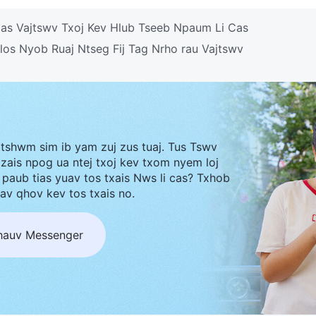
as Vajtswv Txoj Kev Hlub Tseeb Npaum Li Cas
 los Nyob Ruaj Ntseg Fij Tag Nrho rau Vajtswv
 tshwm sim ib yam zuj zus tuaj. Tus Tswv
zais npog ua ntej txoj kev txom nyem loj
 paub tias yuav tos txais Nws li cas? Txhob
iav qhov kev tos txais no.
hauv Messenger