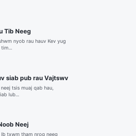
u Tib Neeg
 tshwm nyob rau hauv Kev yug
tim...
uv siab pub rau Vajtswv
neej tsis muaj qab hau,
ab lub...
Noob Neej
m Ib txwm tham nrog neeg