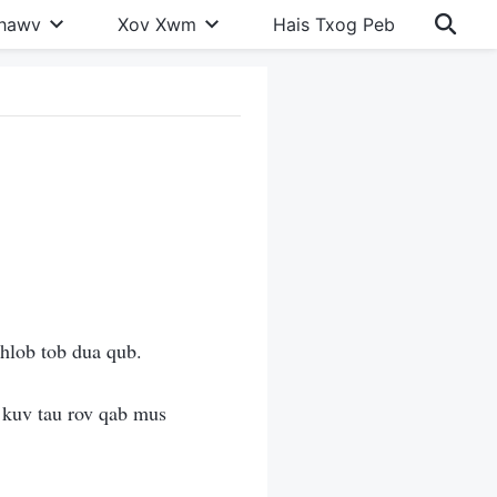
Khawv
Xov Xwm
Hais Txog Peb
 hlob tob dua qub.
 kuv tau rov qab mus