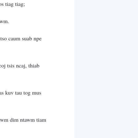
s tiag tiag;
lawm.
ntso caum suab npe
j tsis ncaj, thiab
ias kuv tau tog mus
 cawm dim ntawm tiam