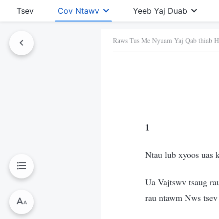
Tsev
Cov Ntawv
Yeeb Yaj Duab
Raws Tus Me Nyuam Yaj Qab thiab H
Ntawv No
1
Ntau lub xyoos uas k
Ua Vajtswv tsaug ra
rau ntawm Nws tsev