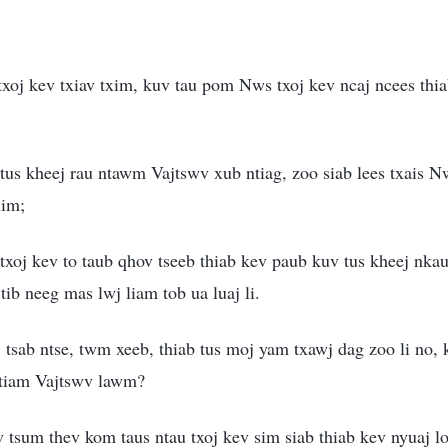
xoj kev txiav txim, kuv tau pom Nws txoj kev ncaj ncees thi
us kheej rau ntawm Vajtswv xub ntiag, zoo siab lees txais Nw
xim;
txoj kev to taub qhov tseeb thiab kev paub kuv tus kheej nkau
tib neeg mas lwj liam tob ua luaj li.
 tsab ntse, twm xeeb, thiab tus moj yam txawj dag zoo li no,
 tiam Vajtswv lawm?
tsum thev kom taus ntau txoj kev sim siab thiab kev nyuaj lo