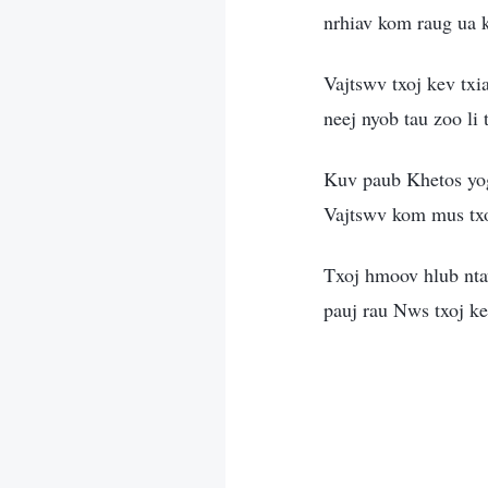
nrhiav kom raug ua 
Vajtswv txoj kev tx
neej nyob tau zoo li
Kuv paub Khetos yog 
Vajtswv kom mus tx
Txoj hmoov hlub nta
pauj rau Nws txoj ke