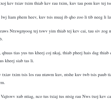
oj kev txiav txim thiab kev rau txim, kuv tau pom kuv tej tso
wj liam phem heev, kuv tsis muaj ib qho zoo li tib neeg li 
raws Ntxwgnyoog tej tswv yim thiab tej kev cai, tau siv zog 
b.
huas tias yus tus kheej coj nkaj, thiab pheej hais dag thiab co
s kheej siab tas li.
 txiav txim tsis los rau ntawm kuv, ntshe kuv twb tsis paub t
wm.
Vajtswv xub ntiag, nco tus txiaj tus ntsig rau Nws txoj kev