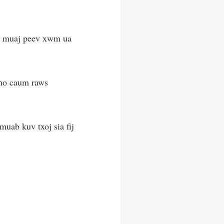
uv muaj peev xwm ua
kho caum raws
uab kuv txoj sia fij