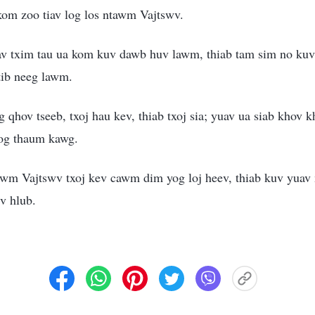
kom zoo tiav log los ntawm Vajtswv.
iav txim tau ua kom kuv dawb huv lawm, thiab tam sim no k
 tib neeg lawm.
qhov tseeb, txoj hau kev, thiab txoj sia; yuav ua siab khov 
og thaum kawg.
wm Vajtswv txoj kev cawm dim yog loj heev, thiab kuv yuav m
v hlub.