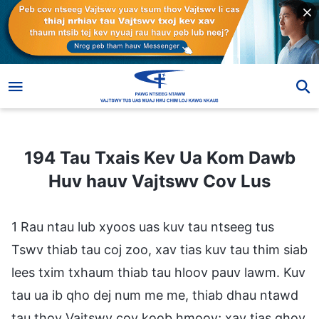
194 Tau Txais Kev Ua Kom Dawb Huv hauv Vajtswv Cov Lus
194 Tau Txais Kev Ua Kom Dawb
Huv hauv Vajtswv Cov Lus
1 Rau ntau lub xyoos uas kuv tau ntseeg tus
Tswv thiab tau coj zoo, xav tias kuv tau thim siab
lees txim txhaum thiab tau hloov pauv lawm. Kuv
tau ua ib qho dej num me me, thiab dhau ntawd
tau thov Vajtswv cov koob hmoov; xav tias qhov