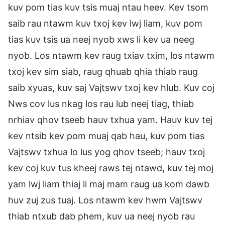
kuv pom tias kuv tsis muaj ntau heev. Kev tsom
saib rau ntawm kuv txoj kev lwj liam, kuv pom
tias kuv tsis ua neej nyob xws li kev ua neeg
nyob. Los ntawm kev raug txiav txim, los ntawm
txoj kev sim siab, raug qhuab qhia thiab raug
saib xyuas, kuv saj Vajtswv txoj kev hlub. Kuv coj
Nws cov lus nkag los rau lub neej tiag, thiab
nrhiav qhov tseeb hauv txhua yam. Hauv kuv tej
kev ntsib kev pom muaj qab hau, kuv pom tias
Vajtswv txhua lo lus yog qhov tseeb; hauv txoj
kev coj kuv tus kheej raws tej ntawd, kuv tej moj
yam lwj liam thiaj li maj mam raug ua kom dawb
huv zuj zus tuaj. Los ntawm kev hwm Vajtswv
thiab ntxub dab phem, kuv ua neej nyob rau