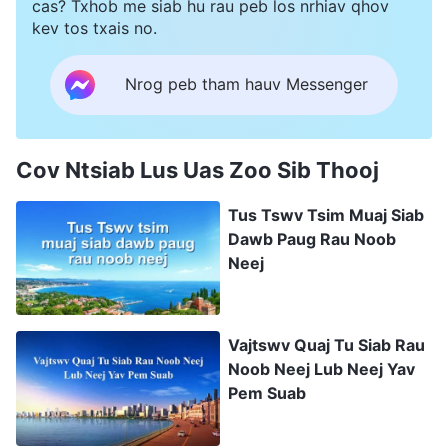
cas? Txhob me siab hu rau peb los nrhiav qhov
kev tos txais no.
Nrog peb tham hauv Messenger
Cov Ntsiab Lus Uas Zoo Sib Thooj
Tus Tswv Tsim Muaj Siab
Dawb Paug Rau Noob
Neej
Vajtswv Quaj Tu Siab Rau
Noob Neej Lub Neej Yav
Pem Suab