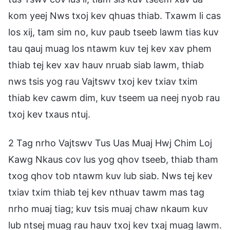
kom yeej Nws txoj kev qhuas thiab. Txawm li cas
los xij, tam sim no, kuv paub tseeb lawm tias kuv
tau qauj muag los ntawm kuv tej kev xav phem
thiab tej kev xav hauv nruab siab lawm, thiab
nws tsis yog rau Vajtswv txoj kev txiav txim
thiab kev cawm dim, kuv tseem ua neej nyob rau
txoj kev txaus ntuj.
2 Tag nrho Vajtswv Tus Uas Muaj Hwj Chim Loj
Kawg Nkaus cov lus yog qhov tseeb, thiab tham
txog qhov tob ntawm kuv lub siab. Nws tej kev
txiav txim thiab tej kev nthuav tawm mas tag
nrho muaj tiag; kuv tsis muaj chaw nkaum kuv
lub ntsej muag rau hauv txoj kev txaj muag lawm.