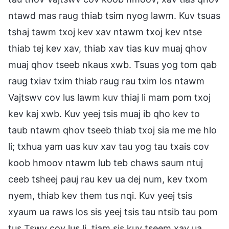
ntawd mas raug thiab tsim nyog lawm. Kuv tsuas
tshaj tawm txoj kev xav ntawm txoj kev ntse
thiab tej kev xav, thiab xav tias kuv muaj qhov
muaj qhov tseeb nkaus xwb. Tsuas yog tom qab
raug txiav txim thiab raug rau txim los ntawm
Vajtswv cov lus lawm kuv thiaj li mam pom txoj
kev kaj xwb. Kuv yeej tsis muaj ib qho kev to
taub ntawm qhov tseeb thiab txoj sia me me hlo
li; txhua yam uas kuv xav tau yog tau txais cov
koob hmoov ntawm lub teb chaws saum ntuj
ceeb tsheej pauj rau kev ua dej num, kev txom
nyem, thiab kev them tus nqi. Kuv yeej tsis
xyaum ua raws los sis yeej tsis tau ntsib tau pom
tus Tswv cov lus li, tiam sis kuv tseem xav ua