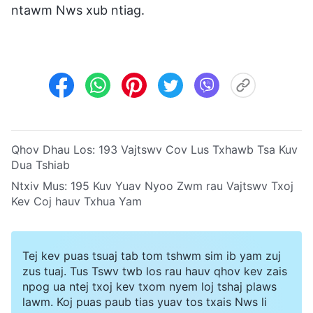
ntawm Nws xub ntiag.
Qhov Dhau Los:
193 Vajtswv Cov Lus Txhawb Tsa Kuv
Dua Tshiab
Ntxiv Mus:
195 Kuv Yuav Nyoo Zwm rau Vajtswv Txoj
Kev Coj hauv Txhua Yam
Tej kev puas tsuaj tab tom tshwm sim ib yam zuj
zus tuaj. Tus Tswv twb los rau hauv qhov kev zais
npog ua ntej txoj kev txom nyem loj tshaj plaws
lawm. Koj puas paub tias yuav tos txais Nws li