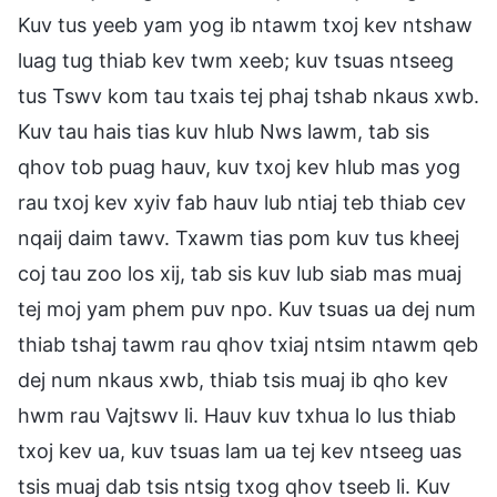
Kuv tus yeeb yam yog ib ntawm txoj kev ntshaw
luag tug thiab kev twm xeeb; kuv tsuas ntseeg
tus Tswv kom tau txais tej phaj tshab nkaus xwb.
Kuv tau hais tias kuv hlub Nws lawm, tab sis
qhov tob puag hauv, kuv txoj kev hlub mas yog
rau txoj kev xyiv fab hauv lub ntiaj teb thiab cev
nqaij daim tawv. Txawm tias pom kuv tus kheej
coj tau zoo los xij, tab sis kuv lub siab mas muaj
tej moj yam phem puv npo. Kuv tsuas ua dej num
thiab tshaj tawm rau qhov txiaj ntsim ntawm qeb
dej num nkaus xwb, thiab tsis muaj ib qho kev
hwm rau Vajtswv li. Hauv kuv txhua lo lus thiab
txoj kev ua, kuv tsuas lam ua tej kev ntseeg uas
tsis muaj dab tsis ntsig txog qhov tseeb li. Kuv