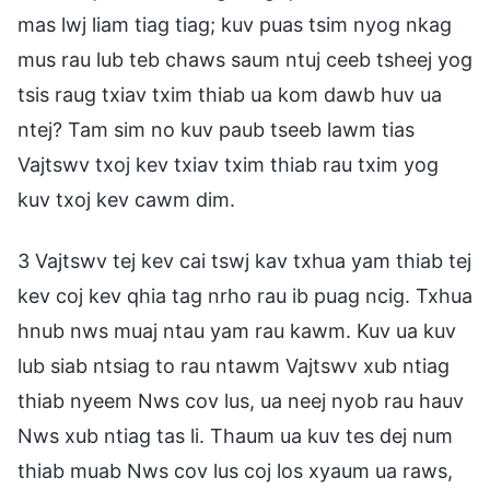
mas lwj liam tiag tiag; kuv puas tsim nyog nkag
mus rau lub teb chaws saum ntuj ceeb tsheej yog
tsis raug txiav txim thiab ua kom dawb huv ua
ntej? Tam sim no kuv paub tseeb lawm tias
Vajtswv txoj kev txiav txim thiab rau txim yog
kuv txoj kev cawm dim.
3 Vajtswv tej kev cai tswj kav txhua yam thiab tej
kev coj kev qhia tag nrho rau ib puag ncig. Txhua
hnub nws muaj ntau yam rau kawm. Kuv ua kuv
lub siab ntsiag to rau ntawm Vajtswv xub ntiag
thiab nyeem Nws cov lus, ua neej nyob rau hauv
Nws xub ntiag tas li. Thaum ua kuv tes dej num
thiab muab Nws cov lus coj los xyaum ua raws,